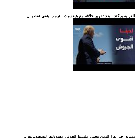
.. العربية ويكند | بعد تقرير خلافه مع هيغسيث.. ترمب ينفي نقص ال
.. نشرة إخبارية | اليمن يحمل مليشيا الحوثي مسؤولية التصعيد.. وم