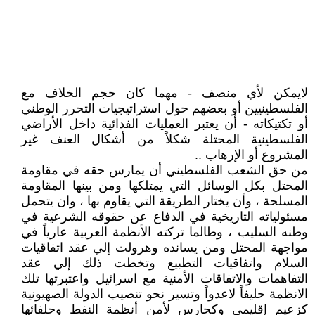
لايمكن لأي منصف - مهما كان حجم الخلاف مع
الفلسطينيين أو بعضهم حول استراتيجيات التحرر الوطني
أو تكتيكاته - أن يعتبر العمليات الفدائية داخل الأراضي
الفلسطينية المحتلة شكلاً من أشكال العنف غير
المشروع أو الإرهاب ..
من حق الشعب الفلسطيني أن يمارس حقه في مقاومة
المحتل بكل الوسائل التي يمتلكها ومن بينها المقاومة
المسلحة ، وأن يختار الطريقة التي يقاوم بها ، وان يتحمل
مسئولياته التاريخية في الدفاع عن حقوقه الشرعية في
وطنه السليب ، وطالما تركته الأنظمة العربية عارياً في
مواجهة المحتل ومن يسانده وهرولت إلي عقد اتفاقيات
السلام واتفاقيات التطبيع وتخطت ذلك إلي عقد
التفاهمات والاتفاقات الأمنية مع اسرائيل واعتبرتها تلك
الانظمة حليفاً لاعدواً وتسير نحو تنصيب الدولة الصهيونية
كزعيم إقليمي وكحارس لأمن أنظمة النفط وحلفائها