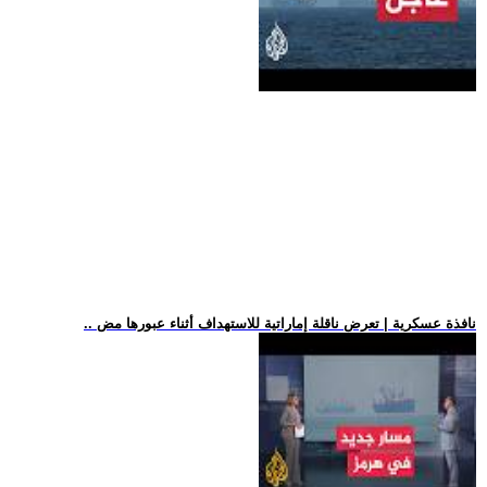
.. نافذة عسكرية | تعرض ناقلة إماراتية للاستهداف أثناء عبورها مض