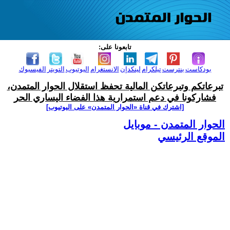
تابعونا على:
بودكاست
بنترست
تيلكرام
لينكدإن
الانستغرام
اليوتيوب
التويتر
الفيسبوك
تبرعاتكم وتبرعاتكن المالية تحفظ استقلال الحوار المتمدن،
فشاركونا في دعم استمرارية هذا الفضاء اليساري الحر
[اشترك في قناة ‫«الحوار المتمدن» على اليوتيوب]
الحوار المتمدن - موبايل
الموقع الرئيسي