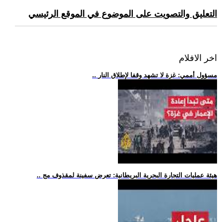
التعليق والتصويت على الموضوع في الموقع الرئيسي
اخر الافلام
.. مسؤول أممي: غزة لا تشهد وقفا لإطلاق النار
.. هيئة عمليات التجارة البحرية البريطانية: تعرض سفينة لمقذوف مج