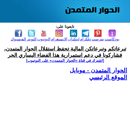
تابعونا على:
بودكاست
بنترست
تيلكرام
لينكدإن
الانستغرام
اليوتيوب
التويتر
الفيسبوك
تبرعاتكم وتبرعاتكن المالية تحفظ استقلال الحوار المتمدن،
فشاركونا في دعم استمرارية هذا الفضاء اليساري الحر
[اشترك في قناة ‫«الحوار المتمدن» على اليوتيوب]
الحوار المتمدن - موبايل
الموقع الرئيسي