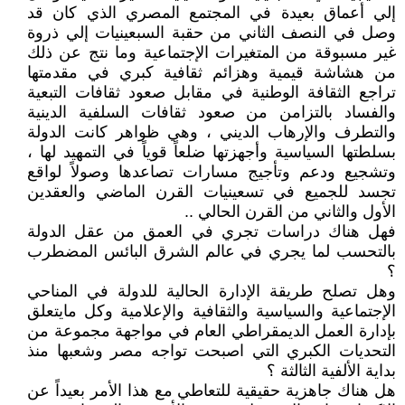
إلي أعماق بعيدة في المجتمع المصري الذي كان قد
وصل في النصف الثاني من حقبة السبعينيات إلي ذروة
غير مسبوقة من المتغيرات الإجتماعية وما نتج عن ذلك
من هشاشة قيمية وهزائم ثقافية كبري في مقدمتها
تراجع الثقافة الوطنية في مقابل صعود ثقافات التبعية
والفساد بالتزامن من صعود ثقافات السلفية الدينية
والتطرف والإرهاب الديني ، وهي ظواهر كانت الدولة
بسلطتها السياسية وأجهزتها ضلعاً قوياً في التمهيد لها ،
وتشجيع ودعم وتأجيج مسارات تصاعدها وصولاً لواقع
تجسد للجميع في تسعينيات القرن الماضي والعقدين
الأول والثاني من القرن الحالي ..
فهل هناك دراسات تجري في العمق من عقل الدولة
بالتحسب لما يجري في عالم الشرق البائس المضطرب
؟
وهل تصلح طريقة الإدارة الحالية للدولة في المناحي
الإجتماعية والسياسية والثقافية والإعلامية وكل مايتعلق
بإدارة العمل الديمقراطي العام في مواجهة مجموعة من
التحديات الكبري التي اصبحت تواجه مصر وشعبها منذ
بداية الألفية الثالثة ؟
هل هناك جاهزية حقيقية للتعاطي مع هذا الأمر بعيداً عن