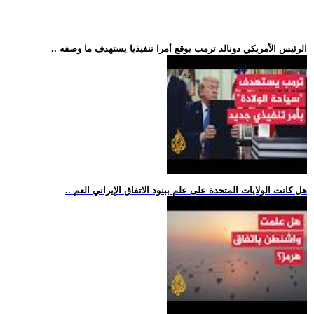
.. الرئيس الأمريكي دونالد ترمب يوقع أمرا تنفيذيا يستهدف ما وصفه
.. هل كانت الولايات المتحدة على علم ببنود الاتفاق الإيراني العم