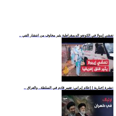
.. تفشي إيبولا في الكونغو الديمقراطية يثير مخاوف من انتشار الفي
.. نشرة إخبارية | إعلام إيراني: تغيير قادم في السلطة.. والعراق: