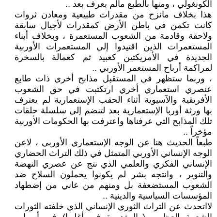
الكونغولي ، ومنها بالطبع مالم يعرف بعد ..
هذا بخلاف مانزح من مقدرات طبيعية ومعادن ثروات
كانت تكمن في باطن الأرض كمقدرات لأجيال سابقة
ولاحقة وقادمة من الشعوب المستعمرة ، وبخلاف أبناء
المستعمرات الذين اقتيدوا إلي المستعمرات الأوربية
الجديدة في الأمريكتين كعبيد ثم كعمالة بالسخرة
لمراكمة أرباح المستعمر الأوربي ..
، وربما ستظهر في المستقبل مذابح أخري ذات طابع
عنصري استعماري أخري ارتكتبت في حق الشعوب
الأفريقية والآسيوية أثناء الحقب الإستعمارية لم يعترف
بها ورثة أوربا الإستعمارية بعد لتنضم إلي سلسلة حلقات
تلك المذابح التي عرفناها واعترفت بها الحكومات الأوربية
مؤخراً ..
طبعاً الحديث هنا عن الوجه الإستعماري الأوربي ، لاعن
الوجه الإنساني الأوربي المتمثل في ذلك التراث الحضاري
الإنساني الفكري والعلمي الذي نتج عن عصري النهضة
والتنوير ، وانتجه بشر لم يكونوا يحملون السلاح ضد
الشعوب المستضعفة بل ومنهم من عاني من إضطهاد
المؤسسات السياسية والدينية ..
لااتحدث عن التراث الثوري الإنساني الذي خلفته الثورات