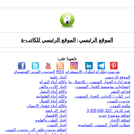
الموقع الرئيسي
الموقع الرئيسي للكاتب-ة
|
تابعونا على:
بنترست
تيلكرام
لينكدإن
الانستغرام
RSS
اليوتيوب
التويتر
الفيسبوك
الموقع الرئيسي
أخبار عامة
هيئة ادارة الحوار المتمدن - للإتصال بنا
وكالة أنباء المرأة
إحصائيات مؤسسة الحوار المتمدن
اخبار الأدب والفن
قواعد النشر
وكالة أنباء اليسار
ابرز كتاب / كاتبات الحوار المتمدن
وكالة أنباء العلمانية
يوتيوب التمدن
وكالة أنباء العمال
مكتبة التمدن
وكالة أنباء حقوق الإنسان
عدد الزوار: 3,429,645,323
اخبار الرياضة
اضافة موضوع جديد
اخبار الاقتصاد
اضافة الاخبار
اخبار الطب والعلوم
حملات الحوار المتمدن التضامنية
اخبار التمدن
إضافة يوتيوب-فلم إلى يوتيوب التمدن