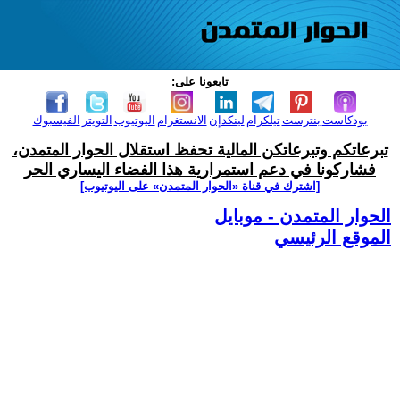
تابعونا على:
بودكاست
بنترست
تيلكرام
لينكدإن
الانستغرام
اليوتيوب
التويتر
الفيسبوك
تبرعاتكم وتبرعاتكن المالية تحفظ استقلال الحوار المتمدن،
فشاركونا في دعم استمرارية هذا الفضاء اليساري الحر
[اشترك في قناة ‫«الحوار المتمدن» على اليوتيوب]
الحوار المتمدن - موبايل
الموقع الرئيسي