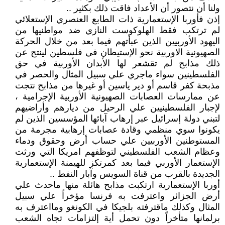
ولنا أن نتصور أن الأعداد فاقت ذلك بكثير ..
إذن فأوربا الإستعمارية ذات الطابع العنصري الإستعلائي
لم ترتكب فقط الهلوكوست النازي ضد مواطنيها من
اليهود الأوربيين الذين عبأتهم فيما بعد من خلال الحركة
الصهيونية الاوربية نحو الإستيطان في فلسطين لينتج عن
ذلك مذابح لم تقشعر لها الأبدان الأوربية في حق
الفلسطينين سواء ماجري علي سبيل المثال والحصر في
مذبحة كفر قاسم أو دير ياسين أو غيرها من مذابح نتجت
عن ممارسات العصابات الصهيونية الأوربية الإجرامية ،
لإجبار الفلسطينيين علي الرحيل من ديارهم وأراضيهم
لتبني دولة إسرائيل عبر إرهاب آبائها المؤسسين الذين لم
يكونوا سوي منظمي وقادة عصابات إرهابية مجرمة من
المستوطنين الأوربيين علي حساب أرض وحقوق ودماء
وعظام الشعب الفلسطيني لتوظفهم امريكا التي ورثت
الإستعمار الأوربي فيما بعد كمرتكز للهيمنة الإستعمارية
الجديدة بالقرب من قناة السويس وآبار النفط ..
أوربا الإستعمارية ارتكبت مذابح هائلة منها ماحدث علي
أرض الجزائر واعترفت به فرنسا مؤخراً علي سبيل
المثال وكذلك ماقترفته بلجيكا في الكونغو ومااعترف به
برلمانها متأخراً دون تحمل أية إلتزامات تجاه الشعب