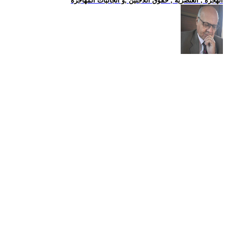
الهجرة , العنصرية , حقوق اللاجئين ,و الجاليات المهاجرة