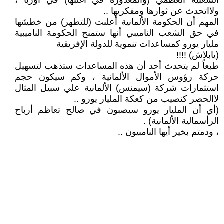
الشعبية العظمي (والمغدورة في أغلبها) في أوربا ،
ولااتحدث عن ثوارها ومفكريها ..
المهم أن الحكومة الألمانية أعلنت (للتطهر) من خطيئتها
في حق الشعب الناميبي أنها ستمنح الحكومة الناميبية
مليار يورو كمساعدات تنموية للدولة الإفريقية
(يابلاش) !!!!
طبعاً لم يتحدث أحد أن هذه المساعدات ستذهب لتسهيل
حركة رؤوس الأموال الألمانية ، وكم سيكون حجم
استثمارات شركة (سيمنس) الألمانية علي سبيل المثال
لاالحصر كنصيب من كعكة المليار يورو ..
(أي أن المليار يورو سيصبون في صالح تعاظم أرباح
الرأسمالية الألمانية) .
، ودمتم بخير أيها النامبيون ..