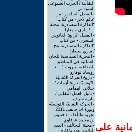
النقابية / الحزب الشيوعي
السوداني
-
الفصل السادس: من
عالم لآخر - من كتاب
“الذاكرة المصادرة، محنة
... / ماري سيغارا
-
الفصل الرابع: الفانوس
السحري - من كتاب
“الذاكرة المصادرة، مح ...
/ ماري سيغارا
-
التجربة السياسية للجان
العمالية في المناطق
الصناعية ببيروت ( ... /
روسانا توفارو
-
تاريخ الحركة النّقابيّة
التّونسيّة تاريخ أزمات /
جيلاني الهمامي
-
دليل العمل النقابي /
مارية شرف
-
الحركة النقابيّة التونسيّة
وثورة 14 جانفي 2011
تجربة «اللّقا ... / خميس
بن محمد عرفاوي
انية على
-
مجلة التحالف - العدد
الثالث- عدد تذكاري