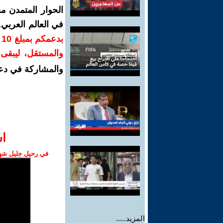
الحوار المتمدن م
في العالم العربي
ب
والمستقل، ليبقى ص
والمشاركة في دع
ا‫
في رحيل جليل شهبا
المزيد.....