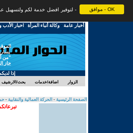
موافق - OK
لتوفير افضل خدمة لكم ولتسهيل عملي
أخبار عامة
-
وكالة أنباء المرأة
-
اخبار الأدب و
الموقع
يسارية
"من أج
حاز ال
إذا لديك
الزوار
اضافة/خدمات
بحث/الارشيف
الصفحة الرئيسية
-
الحركة العمالية والنقابية
-
حم
تبرعاتكم