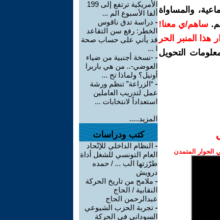
الأمريكية ترتفع إلى 199
اعية، والمساواة
ألفا الأسبوع الم ...
-
دراسة تدق ناقوس
م.
ساهم/ي معنا!
الخطر: رفع سن التقاعد
رار هذا المنبر الحر
قد يأتي على حساب صحة
ا ...
معلومات التحويل
-
-نسخة أجنبية من ضياء
العوضي-.. من هي باربرا
أونيل؟ ولماذا تح ...
-
“الزراعة” تنظم ورشة
عمل لتدريب العاملين
استعداداً لانتخابات ...
المزيد.....
كتب ودراسات
-
النظام الداخلي للإتّحاد
الحوار المتمدن
العام التونسي للشغل أداة
طرّزتها الب ... / حمده
درويش
-
ملامح من تاريخ الحركة
النقابية / الحاج
عبدالرحمن الحاج
-
تجربة الحزب الشيوعي
السوداني في الحركة