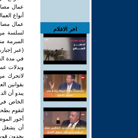
عمال مصانع
أنواع العم
عمال مصانع
اخر الافلام
المبرمة من
في مدة الخ
وبدلات عمل
لاتحرك من 
بقوانين الع
يبدو أن ال
الخاص في إ
لتقوم بطحن
أجور الموظف
أن يشغل أح
يجدون قوت 