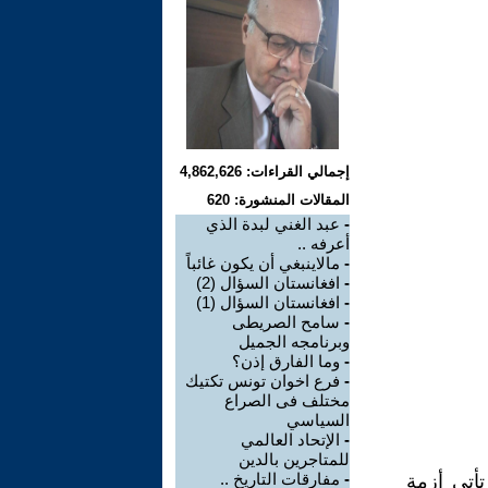
إجمالي القراءات: 4,862,626
المقالات المنشورة: 620
-
عبد الغني لبدة الذي
أعرفه ..
-
مالاينبغي أن يكون غائباً
-
افغانستان السؤال (2)
-
افغانستان السؤال (1)
-
سامح الصريطى
وبرنامجه الجميل
-
وما الفارق إذن؟
-
فرع اخوان تونس تكتيك
مختلف فى الصراع
السياسي
-
الإتحاد العالمي
للمتاجرين بالدين
-
مفارقات التاريخ ..
أتي أزمة