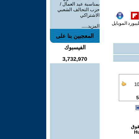
بمناسبة عيد العمال /
حزب التحالف الشعبي
الاشتراكي
يبورد
الموبايل
المزيد.....
المعجبين بنا على
الفيسبوك
3,732,970