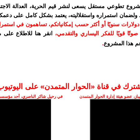
شروع تطوعي مستقل يسعى لنشر قيم الحرية، العدالة الاجتم
. ولضمان استمراره واستقلاليته، يعتمد بشكل كامل على دعمك
دعمكم بمبلغ 10 دولارات سنويًا أو أكثر حسب إمكانياتكم، تساهمون في استم
وتًا قويًا للفكر اليساري والتقدمي
،
انقر هنا للاطلاع على 
م هذا المشروع
.
شترك في قناة «الحوار المتمدن» على اليوتيوب
ز، عضو هيئة إدارة الحوار المتمدن
في رحيل شاكر الناصري، أحد مؤسسي 