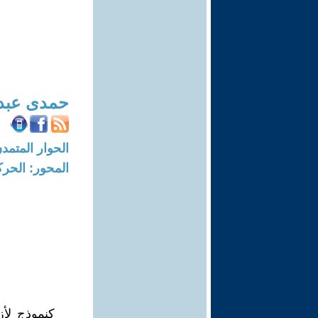
حمدى عبد 
الحوار المتمدن-العدد: 7026 - 21
المحور: الحركة
كنموذج لأ