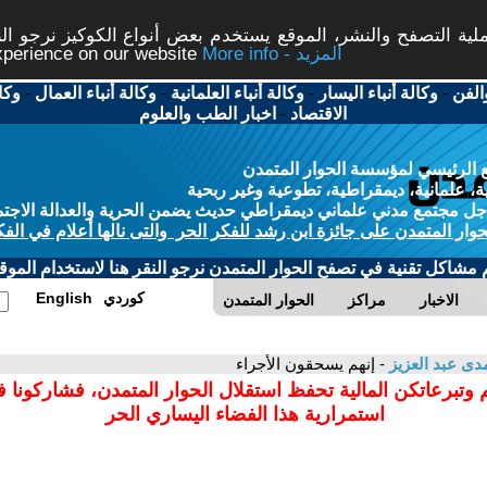
ة التصفح والنشر، الموقع يستخدم بعض أنواع الكوكيز نرجو النق
More info - المزيد
experience on our website
الفن
-
وكالة أنباء اليسار
-
وكالة أنباء العلمانية
-
وكالة أنباء العمال
-
وكا
الاقتصاد
-
اخبار الطب والعلوم
 الرئيسي لمؤسسة الحوار المتمدن
، علمانية، ديمقراطية، تطوعية وغير ربحية
ل مجتمع مدني علماني ديمقراطي حديث يضمن الحرية والعدالة الاجتم
حوار المتمدن على جائزة ابن رشد للفكر الحر والتى نالها أعلام في الفك
م مشاكل تقنية في تصفح الحوار المتمدن نرجو النقر هنا لاستخدام الموقع
كوردي
English
الاخبار
مراكز
الحوار المتمدن
دى عبد العزيز
- إنهم يسحقون الأجراء
 وتبرعاتكن المالية تحفظ استقلال الحوار المتمدن، فشاركونا 
استمرارية هذا الفضاء اليساري الحر