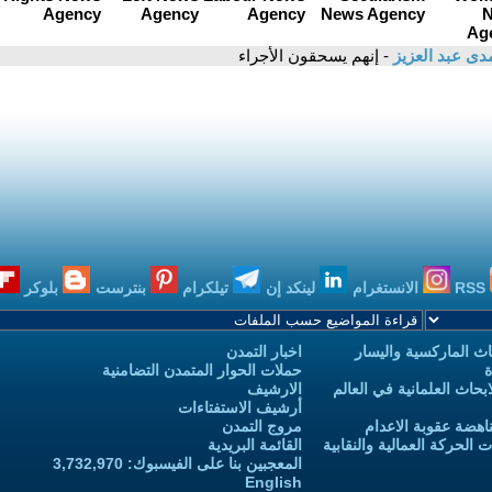
دى عبد العزيز
- إنهم يسحقون الأجراء
RSS
الانستغرام
لينكد إن
تيلكرام
بنترست
بلوكر
ث الماركسية واليسار
اخبار التمدن
ة
حملات الحوار المتمدن التضامنية
حاث العلمانية في العالم
الارشيف
أرشيف الاستفتاءات
اهضة عقوبة الاعدام
مروج التمدن
الحركة العمالية والنقابية
القائمة البريدية
المعجبين بنا على الفيسبوك: 3,732,970
English