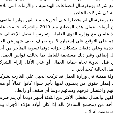
 شركة يونيفرسال للصناعات الهندسية ، والأزمات التي تلا
الة في شركات الخاص ..
 يونيفرسال لم يحصلوا علي أجورهم منذ شهر يوليو الماضي 
لسلسة من أزمات عمال هذه المصانع منذ 2019 والشرك
ذ عامين مع وزارة القوي العاملة وتمارس الفصل الإحتيالي ع
(عبر إجبارهم علي التوقيع علي إستماره 6 مع صرف نصف شهر
دمة وعلي دفعات بشيكات خزانه دونما تسوية المتأخر من أج
 إضافي وغير ذلك مستحقة للعامل بما يخالف قوانين العمل 
قبل الدولة تجاه حماية العمال أو علي الأقل إلزام الشركة 
مل الحالية كحد أدني ..
دولة ممثلة في وزارة العمل قد تركت الحبل علي الغارب لشرك
هدار حقوق من يعملون لديها بأجر سواء كانوا عمالاً أو م
هم واعتصار عرقهم ودمائهم دونما أي سقف أو رابط ..
ين والعمال تتخطي الأكثر من الثلاثة أشهر دونما أن يتم صرفها
د من (مجتمع السادة) باله إذا كان أولاد هؤلاء الأجراء و
يومهم أم لا ..