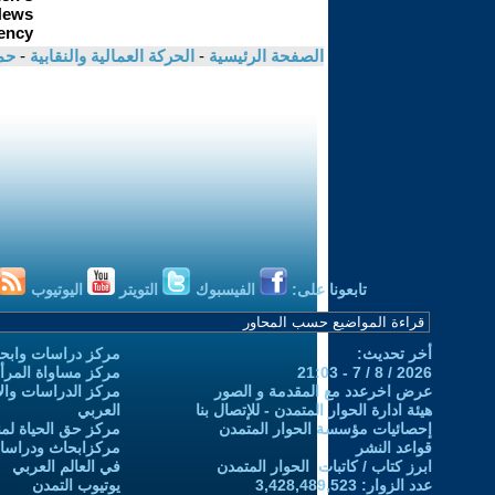
الصفحة الرئيسية
-
الحركة العمالية والنقابية
-
حم
تابعونا على:
الفيسبوك
التويتر
اليوتيوب
أخر تحديث:
مركز دراسات وابحا
2026 / 8 / 7 - 21:03
مركز مساواة المرأ
عرض اخرعدد مع المقدمة و الصور
مركز الدراسات والاب
هيئة ادارة الحوار المتمدن - للإتصال بنا
العربي
إحصائيات مؤسسة الحوار المتمدن
مركز حق الحياة لمن
قواعد النشر
مركزابحاث ودراسات 
ابرز كتاب / كاتبات الحوار المتمدن
في العالم العربي
عدد الزوار: 3,428,489,523
يوتيوب التمدن