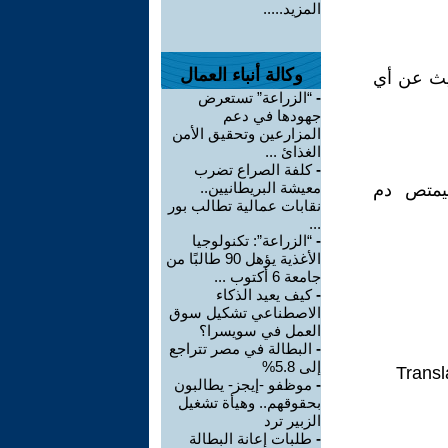
المزيد.....
وكالة أنباء العمال
ديث عن أي
-
“الزراعة” تستعرض
جهودها في دعم
المزارعين وتحقيق الأمن
الغذائ ...
-
كلفة الصراع تضرب
معيشة البريطانيين..
يمتص دم
نقابات عمالية تطالب بور
...
-
“الزراعة”: تكنولوجيا
الأغذية يؤهل 90 طالبًا من
جامعة 6 أكتوب ...
-
كيف يعيد الذكاء
الاصطناعي تشكيل سوق
العمل في سويسرا؟
-
البطالة في مصر تتراجع
إلى 5.8%
Transl
-
موظفو -إيجز- يطالبون
بحقوقهم.. وهيأة تشغيل
الزبير ترد
-
طلبات إعانة البطالة