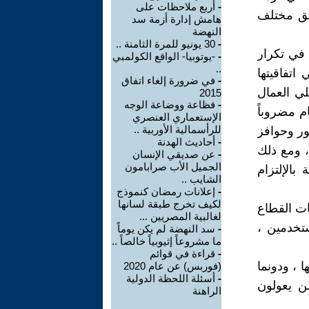
-
أربع ملاحظات على
حق مختلف
هامش إدارة أزمة سد
النهضة
-
30 يونيو للمرة الثامنة ..
في تكرار
-
-يوتوبيا- الواقع الكولمبي
..
ة خالفت علي اتفاقيتها
-
في ضرورة إلغاء اتفاق
لي العمال
2015
-
فظاعة ووضاعة الوجه
 عن العام مضروباً
الإستعماري العنصري
للرأسمالية الأوربية ..
ور وحوافز
-
أحاديث الهدنة
، ومع ذلك
-
عن صديقي الإنسان
الجميل الأب صرابامون
بالإلتزام
الشايب ..
-
إعلانات رمضان كنموذج
لكيف تخرج طبقة لسانها
ات القطاع
لغالبية المصريين ...
ستخدمين ،
-
سد النهضة لم يكن يوماً
ما مشروعاً إثيوبياً خالصاً ..
-
قراءة في قوائم
 ، ودونما
(فوربس) عن عام 2020
-
أسئلة اللحظة الدولية
من يعولون
الراهنة