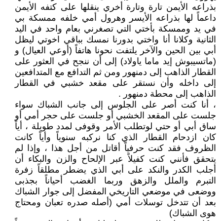
بذراعه الأيمن تارة وتارة أخري ينقلها على كتفه الأيمن
داعماً لها بذراعه الأيسر وهرول أمي خلفه ممسكة بي
في يد وممسكة بأختي التي تصغرني بعام واحد في اليد
الثانية وكلانا أنا واختي بدورنا نمسك بباقي اخوتي ليظل
أبي بين الحين والآخر يلتفت نحونا هاتفاً (أوعي العيال) و
(ماتسيبوش إيد ماما ياولاد) إلى أن ننجح في العثور على
القطار الذاهب إلى دمنهور ومن ثم التدافع مع المتدافعين
إلى داخله وأن نستقر على مقعد خشبي في القطار
الذاهب إلى محطة دمنهور .
، أنا كنت أصر على الجلوس إلى جانب الشباك سواء
جلست على المقعد الخشبي أو جلست على حجر أمي أو
ساق أبي أو حتي لوتطلب الأمر وقوفى لمدد طويلة ، أياً
كان ازدحام القطار الذي كنا نركبه سنوياً وأياً كانت
الظروف فقد كنت حرفياً أقاتل من أجل هذا ، وإذا لم
يتحقق فأنني كنت كفيلاً عبر الإلحاح والزن والبكاء أن
أجلب الكدر والنكد على أبي الذي يضطر مطلقاً زفرة
التبرم والملل والزهق وربما الغضب أحياناً بجذبى
ووضعى في موضعي التاريخي المفضل إلى جوار الشباك
بعد أن تتدخل توسلات أمي (أصله صدره تعبان ومحتاج
هوى الشباك)