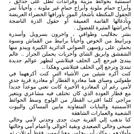
أسمنتية بحوائط مزينة وڤراندات تطل على حدائق ،
وأبراج حمام ملونة وأبراج حمام غير ملونة ، وأحياناً تمر
الحقول المكتظة بأشجار الموز بأوراقها الخضراء العريضة
وبأدغالها القاتمة العميقة أو حقول الذرة الناضجة
بأحراشها المثيرة للفضول .
بشر بجلاليب وطواقي ، واخرون بسرويل وأسدرة
وبرانيط من الخوص وأحياناً برانيط من القماش ونسوة
يحملن على رؤسهن الصواني الدائرية الكبيرة ويبدو منها
الشفشق وابريق الشاي وأخريات يحملن الجرار .. عالم
يبتدئ فيرجع إلى الخلف فيتلاشي لتظهر عوالم جديدة
تبتدئ وترجع إلي الخلف فتتلاشي وهكذا ..
كنت أكره شيئين من الأشياء التي كنت أكرههما في
طفولتي وصباي هما مغادرة القطار أو مغادرة قرية جدي
لأمي رغم أن المغادرة الأخيرة كانت تعني موعداً جديداً
مع قطار العودة الذي كان تختلف فيه مشاعري ويتغير
مزاجي كلما اقترب القطار من الولوج وسط الحوائط
الأسمنتية والبنايات المتفاوتة مابين المساكن والبيوت
الشعبية والعمارات الشاهقة
كنا نذهب إلي القرية حيث جدى وجدتي لأمي وخالي
صبحي وخالي الصعيدي وبقية أخوالي وأعمام أمي وخالتها
وأولادهم ، وكان أبي يجلس معنا ليومين فقط أو ثلاث ثم