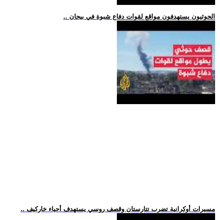
.. الحوثيون يستهدفون مواقع لقوات دفاع شبوة في بيحان
.. مسيرات أوكرانية تضرب تتارستان وقصف روسي يستهدف أحياء خاركيف