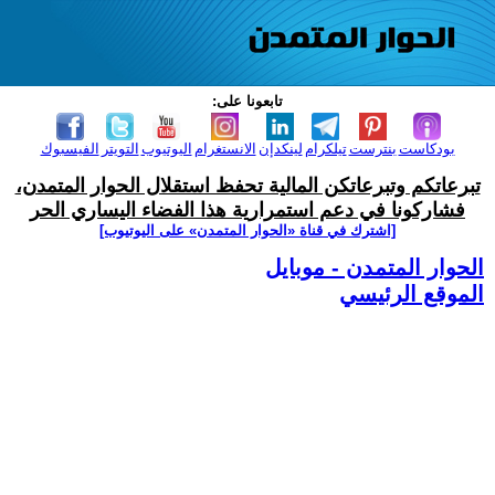
تابعونا على:
بودكاست
بنترست
تيلكرام
لينكدإن
الانستغرام
اليوتيوب
التويتر
الفيسبوك
تبرعاتكم وتبرعاتكن المالية تحفظ استقلال الحوار المتمدن،
فشاركونا في دعم استمرارية هذا الفضاء اليساري الحر
[اشترك في قناة ‫«الحوار المتمدن» على اليوتيوب]
الحوار المتمدن - موبايل
الموقع الرئيسي