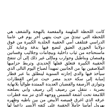
كانت اللحظة الملهمة والمفعمة بالبهجة والشغف هي
اللحظة التي تبتدئ من حيث ينتهي آخر يوم في عامنا
الدراسي فتتلقف أمي الحقيبة الجلدية الكبيرة من فوق
دولابنا الجوزى العتيق لتضع فيها بدقة وعناية كل
ماسنحتاجه من ثياب داخلية وبيچامات وجلاليب وفساتين
وقمصان وبناطيل وجوارب وماإلى غير ذلك إلى أن تنتفخ
الحقيبة الكبيرة فتغلق قفلها الحديدي وتربط حزاميها
الملاصقين بها من الجانبين تمهيداً لصباح اليوم التالى الذي
سيأخذ فيها والدي إجازته السنوية لينطلق بنا عبر قطار
إمبابة إلى سكة حديد مصر حيث تتراص القطارات
وتتوازى الأرصفة والقضبان العديدة الممتدة طوالياً بلانهاية
بصرية ، ننتقل من رصيف إلى رصيف وابي بصلعته
اللامعة تحت آشعة الشمس ووجهه الذي تنز منه قطرات
عرقه الذي اغرق قميصه الأبيض من بين باطيه وظهره
يهرول أمامنا حاملاً الحقيبة على كتفه الأيسر داعماً لها