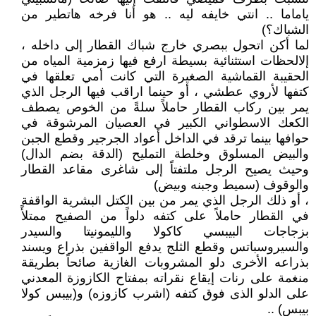
ياماما .. انتي خايفه ليه .. هو أنا فرخه هاتطير من
الشباك؟)
لما أكن اتحول ببصري خارج شباك القطار إلى داخله ،
إلالحظات استثنائية بسيطة ارفع فيها زمزمية المياه من
الحقيبة القماشية الصغيرة التي كانت أمي تعلقها في
كتفها لأروي عطشي ، أو حينما اراقب فيها الرجل الذي
يمر بين ركاب القطار حاملاً سلةً من الخوص يصطف
الكعك الاسطواني الكبير في العصيان المرشوقة في
حوافها بينما ترقد في الداخل أعواد الجرجير وقطع الجبن
والبيض المسلوق وخلطة التمليح (الدقة بضم الدال)
وحيث يصيح الرجل ملتفتاً إلى شاغرى مقاعد القطار
والوقوف (سميط وجبنه وبيض)
، أو ذلك الرجل الذي يمر من بين الكتل البشرية الواقفة
في القطار حاملاً على كتفه دلواً من الصفيح ممتلأً
بزجاجات البيبسي كاكولا والليمونيتا والسيدر
والسيروسباتس وقطع الثلج يدفع الواقفين بذراع ويسند
بذراعه الأخرى دلو المشروبات الغازية صائحاً بطريقة
منغمة على رنات إيقاع نقراته بمفتاح الكازوزة المعدني
على الدلو الذى فوق كتفه (اشرب كازوزه) و(بيبس كولا
بيبس) ..