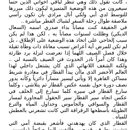
، كانت تقول ذلك وهي تنظر لباقي أخواتي الذين حتماً
سيغيرون من هذه الوضعية المتميزة ليكون ذلك مبررها
للتوسط لدي أبي ولكي أنال مرادي بأن تكون رأسي
ملاصقة طوال رحلة السفر لشباك القطر مباشرة ..
في الحقيقة كنت مصاباً بداء صدري اسمه (السعال
الديكي) وظللت لسنوات مصاباً به ، لكن هذا لم يكن
سبب إلحاحي على اتخاذ هذه الوضعية على الإطلاق ، بل
لم تكن للمرض أية أعراض تسبب معاناة ذات وطأة ثقيلة
خلال فصل الصيف اللهما إذا تعرضت لنزلة برد طارئة
وهذا كان أمراً نادر الحدوث في الصيف بالنسبة لي ..
ولكنه الشغف اللانهائي الذي كان يشتعل داخلي لهذا
العالم الأخضر الذى ماأن يبدأ القطار في مغادرة شريط
مساكن القاهرة إلا ويأتي ليسير مساراً دائرياً وكأنه يدور
نصف دورة حول نفسه عكس القطار ثم يتلاشي ، وكلما
سارع القطار في سيره كلما تسارع إلى الخلف في
عكس اتجاه سير القطار سير الحقول المجاورة لمسار
القطار والسواقي والجاموس وجداول المياه والترع
الطويلة بأسطحها الرقراقة التي كانت تشعرني بالعطش
للمياه .
القطار الذي كان يهدهدني فأشعر بقبضة أمي التي
تتشبث بطرف قميصي فألتفت إليها صائحاً (ماتسبيني