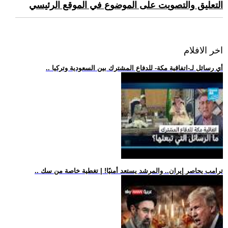
التعليق والتصويت على الموضوع في الموقع الرئيسي
اخر الافلام
.. أي رسائل لـ-اتفاقية مكة- للدفاع المشترك بين السعودية وتركيا
.. ترامب يحاصر إيران.. والمرشد يستعد أمنيًا! | تغطية خاصة من سك