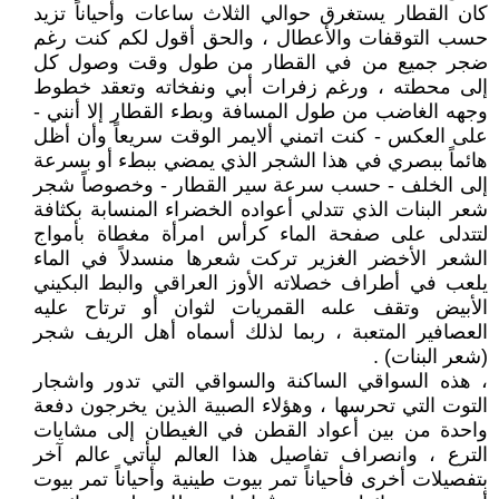
كان القطار يستغرق حوالي الثلاث ساعات وأحياناً تزيد
حسب التوقفات والأعطال ، والحق أقول لكم كنت رغم
ضجر جميع من في القطار من طول وقت وصول كل
إلى محطته ، ورغم زفرات أبي ونفخاته وتعقد خطوط
وجهه الغاضب من طول المسافة وبطء القطار إلا أنني -
على العكس - كنت اتمني ألايمر الوقت سريعاً وأن أظل
هائماً ببصري في هذا الشجر الذي يمضي ببطء أو بسرعة
إلى الخلف - حسب سرعة سير القطار - وخصوصاً شجر
شعر البنات الذي تتدلي أعواده الخضراء المنسابة بكثافة
لتتدلى على صفحة الماء كرأس امرأة مغطاة بأمواج
الشعر الأخضر الغزير تركت شعرها منسدلاً في الماء
يلعب في أطراف خصلاته الأوز العراقي والبط البكيني
الأبيض وتقف علىه القمريات لثوان أو ترتاح عليه
العصافير المتعبة ، ربما لذلك أسماه أهل الريف شجر
(شعر البنات) .
، هذه السواقي الساكنة والسواقي التي تدور واشجار
التوت التي تحرسها ، وهؤلاء الصبية الذين يخرجون دفعة
واحدة من بين أعواد القطن في الغيطان إلى مشايات
الترع ، وانصراف تفاصيل هذا العالم ليأتي عالم آخر
بتفصيلات أخرى فأحياناً تمر بيوت طينية وأحياناً تمر بيوت