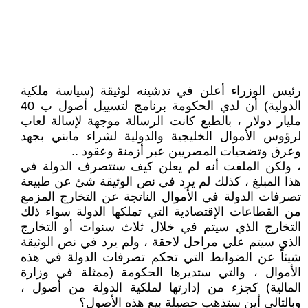
رئيس الوزراء أعلن في تدشينه لوثيقة (سياسة ملكية
الدولية) أن لدي الحكومة برنامج لتسييل أصول ب 40
مليار دولار ، بالطبع كانت الرسالة موجهة لإسالة لعاب
لرؤوس الأموال الخليجية والدولية لشراء مابني بجهد
وعرق وتضحيات المصريين عبر أزمنة وعقود ..
، ولكن الملفت أنه لم يعلن كيف ستتصرف الدولة في
هذا المبلغ ، كذلك لم يرد في نص الوثيقة شئ عن طبيعة
تصرفات الدولة في الأموال الناتجة عن التخارج المزمع
من القطاعات الإقتصادية التي تملكها الدولة سواء ذلك
التخارج الذي سيتم في خلال ثلاث سنوات أو التخارج
الذي سيتم علي مراحل لاحقة ، ولم يرد في نص الوثيقة
شيئاً عن الضوابط التي تحكم تصرفات الدولة في هذه
الأموال ، والتي ستديرها الحكومة (ممثلة في وزارة
المالية) كجزء من إدارتها لملكية الدولة من أصول ،
وبالتالي أين ستذهب حصيلة بيع هذه الأصول؟