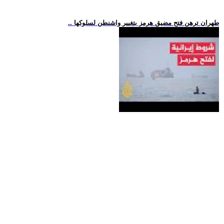
.. طهران ترهن فتح مضيق هرمز بتغيير واشنطن لسلوكها