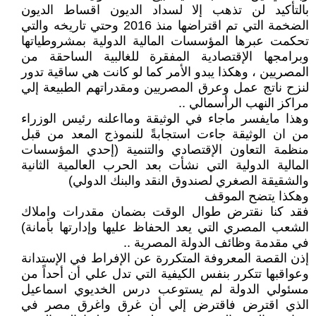
بالتأكيد لن تذهب إلا لسداد الديون اقساط الديون
الضخمة التي تم اقتراضها منذ 2016 وحتي تاريخه والتي
تحكمت عبرها المؤسسات المالية الدولية بمشروطياتها
وبرامجها الإقتصادية المفقرة للغالبية الساحقة من
المصريين ، وهكذا يبدو الأمر كما لو كانت هي ساقية تدور
لنزح ناتج عمل وعرق المصريين ومقدراتهم الطبيعة إلي
مراكز النهب الرأسمالي ..
وهذا مايفسر ماجاء في الوثيقة ومااعلنه رئيس الوزراء
من ان الوثيقة جاءت استجابةً للنموذج المعد من قبل
منظمة التعاون الإقتصادي والتنمية (إحدي المؤسسات
المالية الدولية التي نشأت بعد الحرب العالمية الثانية
والشقيقة الصغري لصندوق النقد والبنك الدولي)
وهكذا يتضح الموقف
فقد كنا نقترض طوال الوقت بضمان مقدرات واملاك
الشعب المصري التي يعد الحفاظ عليها وإدارتها بأمانة)
في مقدمة وظائف الدولة المصرية ..
إذن القصة المعروفة المتكررة عن الإفراط في الإستدانة
وعواقبها تتكرر بنفس الكيفية التي تدل علي أن أحداً من
مسئولي الدولة لم يستوعب درس الخديوي اسماعيل
الذي اقترض فاقترض إلي أن غرق واغرق مصر في