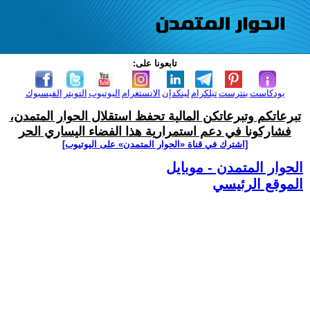
تابعونا على:
بودكاست
بنترست
تيلكرام
لينكدإن
الانستغرام
اليوتيوب
التويتر
الفيسبوك
تبرعاتكم وتبرعاتكن المالية تحفظ استقلال الحوار المتمدن،
فشاركونا في دعم استمرارية هذا الفضاء اليساري الحر
[اشترك في قناة ‫«الحوار المتمدن» على اليوتيوب]
الحوار المتمدن - موبايل
الموقع الرئيسي