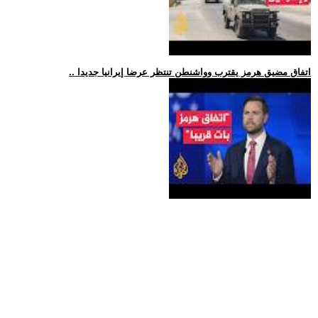
.. اتفاق مضيق هرمز يقترب وواشنطن تنتظر عرضا إيرانيا جديدا