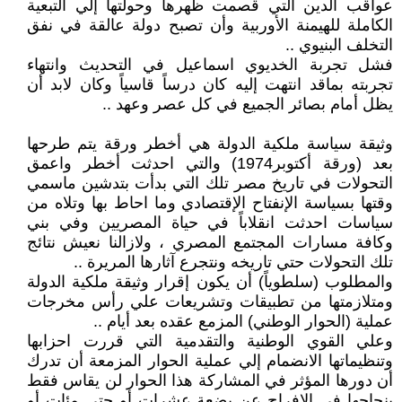
عواقب الدين التي قصمت ظهرها وحولتها إلي التبعية
الكاملة للهيمنة الأوربية وأن تصبح دولة عالقة في نفق
التخلف البنيوي ..
فشل تجربة الخديوي اسماعيل في التحديث وانتهاء
تجربته بماقد انتهت إليه كان درساً قاسياً وكان لابد أن
يظل أمام بصائر الجميع في كل عصر وعهد ..
وثيقة سياسة ملكية الدولة هي أخطر ورقة يتم طرحها
بعد (ورقة أكتوبر1974) والتي احدثت أخطر واعمق
التحولات في تاريخ مصر تلك التي بدأت بتدشين ماسمي
وقتها بسياسة الإنفتاح الإقتصادي وما احاط بها وتلاه من
سياسات احدثت انقلاباً في حياة المصريين وفي بني
وكافة مسارات المجتمع المصري ، ولازالنا نعيش نتائج
تلك التحولات حتي تاريخه ونتجرع آثارها المريرة ..
والمطلوب (سلطوياً) أن يكون إقرار وثيقة ملكية الدولة
ومتلازمتها من تطبيقات وتشريعات علي رأس مخرجات
عملية (الحوار الوطني) المزمع عقده بعد أيام ..
وعلي القوي الوطنية والتقدمية التي قررت احزابها
وتنظيماتها الانضمام إلي عملية الحوار المزمعة أن تدرك
أن دورها المؤثر في المشاركة هذا الحوار لن يقاس فقط
بنجاحها في الإفراج عن بضعة عشرات أو حتي مئات أو