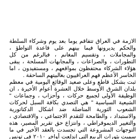
الازمة في العراق تتفاقم يوما بعد يوم وشركاء السلطة
والحكم يديرونها فيما بينهم على قاعدة التواطؤ ،
والمجاملات ، وتقسيم المغانم ، فبالرغم من كل
التطورات ، والصراعات ، والمجابهات المسلحة ، يبقى
هؤلاء الشركاء محتفظون بمواقعهم ، ومستفيدون ، اما
الخاسر الأعظم فهم العراقييون بغالبيتهم الساحقة .
ثبت بشكل قاطع وعلى صعيد الوقائع اليومية في معظم
بلدان الشرق الأوسط خلال العشرة أعوام الأخيرة ، ان
الوظيفة الأولى لجميع حركات ، وأحزاب ، وجماعات "
الشيعية السياسية " هي التصدي بكافة السبل لحركات
الشعوب الثورية المناضلة ضد اشكال الدكتاتورية
والاستبداد ، والطامحة للتقدم الاجتماعي ، والاقتصادي ،
والتغيير الديموقراطي ، وانتزاع حق تقرير المصير، هذه
التوجهات المشروعة التي تجسدت بالعقد الأخير في ما
سميت بثورات الربيع التي اندلعت أواخر ٢٠١٠ في تونس