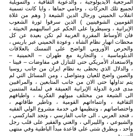
المرجعية الآيديولوجية ، والدعوية الثقافية ، والتمويلية
لجميع تلك الحركات ، وحامي حماها ، وايا كانت تسمية
انقلاب الخميني ورجال الدين الشيعة ( وهم من غلاة
القوميين الشوفينيين ) الذين سرقوا ثورة الشعوب
الإيرانية ، وسيطروا على الحكم عبر اساليبهمم الخبيثة ،
فان الأوساط المقررة الغربية لم تكن بعيدة عن كل
محطات انهيار نظام الشاه ، وعودة الخميني عبر باريس ،
والحرص الأوروبي الواضح على التمسك بالعلاقات
الدبلوماسية ، والتجارية مع طهران – الخمينية –
والاستعداد الأمريكي حتى للتنازل في مفاوضات – فيينا -
، والدلال الذي يحظى به نظام ايران من جانب روسيا
والصين واضح للعيان ومتواصل ، ومن المسائل التي لم
يتم تداولها حتى الان من جانب المتابعين ، والمراقبين
مدى قدرة الدولة الإيرانية العميقة في لملمة المنتمين
الى الشيعة من مختلف ميولهم الفكرية ، واطيافهم
الثقافية ، وانتماءاتهم القومية ، وتاطير طاقاتهم ،
واختصاصاتهم ، وتنظيمها في خدمة مشروع الولي الفقيه
، فتجد العربي ، الى جانب الفارسي ، وتجد الماركسي ،
والشيوعي ، والليبرالي ، والغني والفقير على قلب رجل
واحد ، وبطرق شتى على قاعدة مبدأ الباطنية وفي منتهى
السرية .