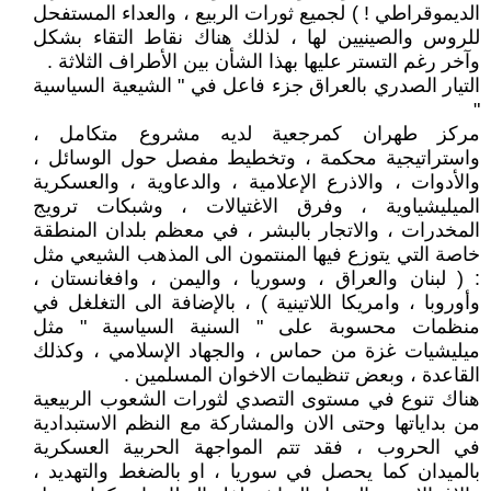
الديموقراطي ! ) لجميع ثورات الربيع ، والعداء المستفحل
للروس والصينيين لها ، لذلك هناك نقاط التقاء بشكل
وآخر رغم التستر عليها بهذا الشأن بين الأطراف الثلاثة .
التيار الصدري بالعراق جزء فاعل في " الشيعية السياسية
"
مركز طهران كمرجعية لديه مشروع متكامل ،
واستراتيجية محكمة ، وتخطيط مفصل حول الوسائل ،
والأدوات ، والاذرع الإعلامية ، والدعاوية ، والعسكرية
الميليشياوية ، وفرق الاغتيالات ، وشبكات ترويج
المخدرات ، والاتجار بالبشر ، في معظم بلدان المنطقة
خاصة التي يتوزع فيها المنتمون الى المذهب الشيعي مثل
: ( لبنان والعراق ، وسوريا ، واليمن ، وافغانستان ،
وأوروبا ، وامريكا اللاتينية ) ، بالإضافة الى التغلغل في
منظمات محسوبة على " السنية السياسية " مثل
ميليشيات غزة من حماس ، والجهاد الإسلامي ، وكذلك
القاعدة ، وبعض تنظيمات الاخوان المسلمين .
هناك تنوع في مستوى التصدي لثورات الشعوب الربيعية
من بداياتها وحتى الان والمشاركة مع النظم الاستبدادية
في الحروب ، فقد تتم المواجهة الحربية العسكرية
بالميدان كما يحصل في سوريا ، او بالضغط والتهديد ،