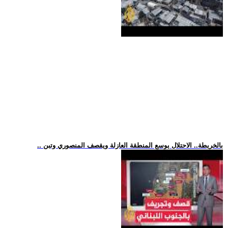
.. بالخريطة.. الاحتلال يوسع المنطقة العازلة ويقصف المنصوري وتبن