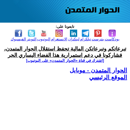
تابعونا على:
بودكاست
بنترست
تيلكرام
لينكدإن
الانستغرام
اليوتيوب
التويتر
الفيسبوك
تبرعاتكم وتبرعاتكن المالية تحفظ استقلال الحوار المتمدن،
فشاركونا في دعم استمرارية هذا الفضاء اليساري الحر
[اشترك في قناة ‫«الحوار المتمدن» على اليوتيوب]
الحوار المتمدن - موبايل
الموقع الرئيسي