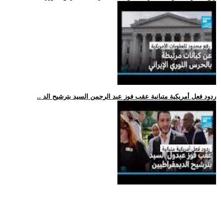
.. ردود فعل أمريكية متبانية عقب فوز عبد الرحمن السيد بترشيح الد