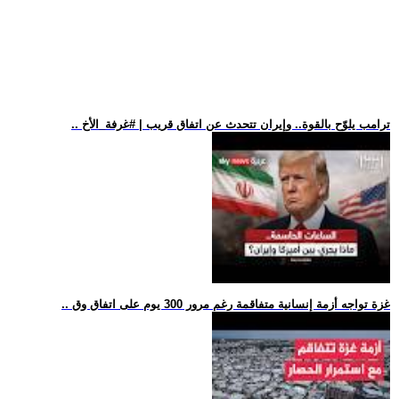
.. ترامب يلوّح بالقوة.. وإيران تتحدث عن اتفاق قريب | #غرفة_الأخ
.. غزة تواجه أزمة إنسانية متفاقمة رغم مرور 300 يوم على اتفاق وق