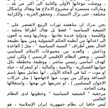
، ووصلت موجاتها الأولى والثانية الى اكثر من بلد ،
ومازالت مستمرة أو مشروع الاندلاع هنا وهناك وباشكال
مختلفة ، حتى يزال الاستبداد ، وتتحقق الحرية ، والكرامة
.
نحن ندرك ان مناهضة ثورات الربيع لاتقتصر على "
الشيعية السياسية " فقط بل هناك أطرافا محلية ،
وإقليمية ، ودولية عديدة تعاديها ، وتحاربها وتمد يد العون
الى اعدائها من أنظمة الحكم الشمولية ومن بينها بطبيعة
الحال بعض أطراف " السنية السياسية " ، مثل ( القاعدة
وداعش ، والعديد من مجموعات الاسلام السياسي
السني ، وبعض النظام الإقليمي الرسمي ) ولكن ليس
كهدف أساسي رئيسي مباشر ، ووظيفة مخططة بكل
جوانبها العسكرية ، والأمنية ، والمالية ، او كمعركة – حياة
او موت – كما في الحالة الأولى ، انها تتعامل معها باسم
الصداقة وتوكل من ينوب عنها لاجهاضها ( مثل حركات
الاخوان المسلمين ) ، او تحريفها عن نهجها ، واستغلالها
وقت الحاجة .
مرجعية " الشيعية السياسية " وحظوتها لدى النظام
العالمي
ليس خافيا ان نظام جمهورية ايران الإسلامية ، هو