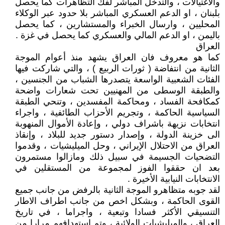
والاغتيالات ، والتدخل المباشر لفك التظاهرات كما يحصل
بلبنان ، او الدعم العسكري المباشر بلا حدود عبر الوكلاء
المحليين ، وارسال الخبراء والمستشارين ، كما يحصل
باليمن ، او الدعم المالي والعسكري كما يحصل في غزة .
العراق
كما هو معروف فان العراق يشهد منذ أعوام الموجة
الثانية من انتفاضة ( ثورات الربيع ) ، والتي شاركت فيها
الفئات الشعبية الواسعة يتصدرها الشباب من الجنسين ،
والطبقة الوسطى من المهنيين تحت شعارات واضحة
كمكافحة الفساد ، ومحاكمة المفسدين ، وتنحي الطبقة
السياسية الحاكمة ، وتجريم الأحزاب الطائفية ، واجراء
انتخابات نزيهة باشراف دولي ، وإعادة الأموال المنهوبة
الى خزينة الدولة ، وإصدار دستور جديد للبلاد ، وإنقاذ
العراق من الاحتلال الإيراني ، وحل الميليشيات ، وقدموا
التضحيات الجسيمة في سبيل ذلك ومازالوا مستمرون
بعد ان حققوا الفوز لمجموعة من المستقلين في
الانتخابات النيابية الأخيرة .
لقد جوبه متظاهرو الموجة الثانية بالرفض من جانب جميع
القوى الحاكمة ، وبشكل اخص من جانب اطراف الاطار
التنسيقي الأكثر فسادا وتبعية ، واجراما ، في تاريخ
العراق ، والميليشيات الولائية ، وتم استهدافهم مرارا من