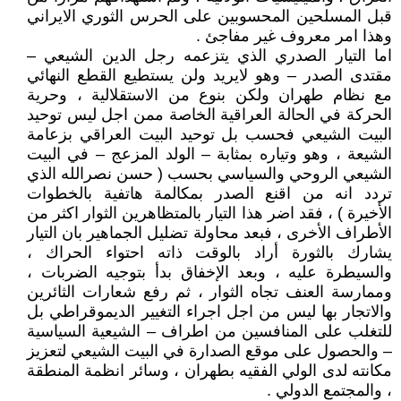
قبل المسلحين المحسوبين على الحرس الثوري الايراني
وهذا امر معروف غير مفاجئ .
اما التيار الصدري الذي يتزعمه رجل الدين الشيعي –
مقتدى الصدر – وهو لايريد ولن يستطيع القطع النهائي
مع نظام طهران ولكن بنوع من الاستقلالية ، وحرية
الحركة في الحالة العراقية الخاصة ممن اجل ليس توحيد
البيت الشيعي فحسب بل توحيد البيت العراقي بزعامة
الشيعة ، وهو وتياره بمثابة – الولد المزعج – في البيت
الشيعي الروحي والسياسي بحسب ( حسن نصرالله الذي
تردد انه من اقنع الصدر بمكالمة هاتفية بالخطوات
الأخيرة ) ، فقد اضر هذا التيار بالمتظاهرين الثوار اكثر من
الأطراف الأخرى ، فبعد محاولة تضليل الجماهير بان التيار
يشارك بالثورة أراد بالوقت ذاته احتواء الحراك ،
والسيطرة عليه ، وبعد الإخفاق بدأ بتوجيه الضربات ،
وممارسة العنف تجاه الثوار ، ثم رفع شعارات الثائرين
والاتجار بها ليس من اجل اجراء التغيير الديموقراطي بل
للتغلب على المنافسين من اطراف – الشيعية السياسية
– والحصول على موقع الصدارة في البيت الشيعي لتعزيز
مكانته لدى الولي الفقيه بطهران ، وسائر انظمة المنطقة
، والمجتمع الدولي .