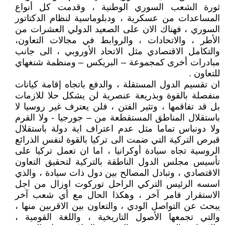
ثورة الشعب السوري الوطنية ، وقدمت كل أنواع
المساعدات من عسكرية ، ودبلوماسية لنظام الدكتاتور
السوري ، فهناك الان على الصعيد الدولي العشرات من
الأطر ، والاتحادات ، والروابط في مجالات التعاون،
والتكامل الاقتصادي مثل الاتحاد الأوروبي ، الى جانب
مبادرات أخرى كمجموعة – البريكس – ومنظمة شنغهاي
للتعاون .
ان تقسيم الدول المستقلة ، والدفع باتجاه إقامة كيانات
منفصلة بالقوة وبذريعة عنصرية لن يشكل حلا للازمات
بل قد تفاقمها ، وتثير الفتن ، فلن يعترف غير روسيا لا
باستقلال المناطق المستقطعة من – جورجيا - ولا القرم
ولا دونباس تماما مثل عدم اعتراف اية دولة باستقلال
قبرص التركية التي ضمت الى تركيا بالقوة لنفس الذرائع
الروسية تجاه سيادة أوكرانيا ، اما ان تعمل تركيا على
تأسيس مجلس الدول الناطقة بالتركية لتحقيق التعاون
الاقتصادي ، وتبادل المصالح بين دول ذات سيادة ، والذي
اسسه الرئيس التركي الراحل توركوت اوزال من اجل
الاستقرار فامر آخر ، وهكذا الحال مع أي شعب آخر
يبحث عن التواصل الودي ، والتعاون بين الاقربين منها ،
والتي تجمعها الأصول التاريخية ، واللغة القومية ،