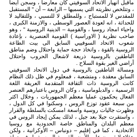
ماقبل انهيار الاتحاد السوفيتي كان معارضا ، وسجن أيضا
، وتتلخص نظريته التي يسميها – الرابعة – أن " المستقبل
للمقدس لا للمستباح ، وللمطلق لا للنسبي ، وللتقاليد لا
للحداثة ، انه لعودة العصور الوسطى ، والازمنة الكبرى ،
واحياء امجاد روسيا ، والقومية – الدينية الروسية " ، وهو
صاحب نظرية ( الاوراسية ) القومية العنصرية ، بإعادة
شعوب الاتحاد السوفييي السابق الى بيت الطاعة
الروسية بالقوة ، واتخاذ حجة حماية واحتلال وضم مناطق
الناطقين بالروسية ذريعة لاشعال الحروب واحتلال
أراضي الغير بقوة السلاح .
ومسالة الناطقين بالروسية في دول الاتحاد السوفيتي
السابق معقدة ، ومتشعبة ، فمعلوم في ظل ذلك النظام
كانت الروسية ذات الثقافة المتقدمة العريقة اللغة
الرسمية ، والدبلوماسية ، وكان الروس باعتبارهم العنصر
الفعال يحكمون عمليا معظم الجمهوريات ، وخلال اكثر
من سبعة عقود توزع الروس ، وسكنوا في كل الدول ،
وظهرت جاليات روسية واسعة امسكت بالسلطة والقرار
، واستقرت جيلا بعد جيل ، لذلك يمكن إيجاد الروس في
معظم البلدان والمناطق خاصة الحدودية مع روسيا
الاتحادية ، كما في إقليم – دونباس – الأوكرانية ، ولكن