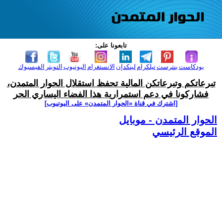
تابعونا على:
بودكاست
بنترست
تيلكرام
لينكدإن
الانستغرام
اليوتيوب
التويتر
الفيسبوك
تبرعاتكم وتبرعاتكن المالية تحفظ استقلال الحوار المتمدن،
فشاركونا في دعم استمرارية هذا الفضاء اليساري الحر
[اشترك في قناة ‫«الحوار المتمدن» على اليوتيوب]
الحوار المتمدن - موبايل
الموقع الرئيسي