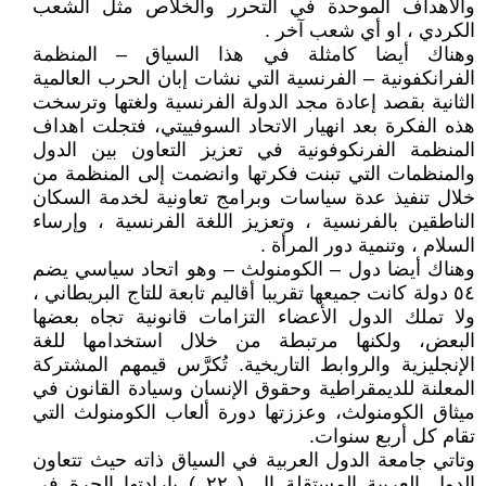
والاهداف الموحدة في التحرر والخلاص مثل الشعب
الكردي ، او أي شعب آخر .
وهناك أيضا كامثلة في هذا السياق – المنظمة
الفرانكفونية – الفرنسية التي نشات إبان الحرب العالمية
الثانية بقصد إعادة مجد الدولة الفرنسية ولغتها وترسخت
هذه الفكرة بعد انهيار الاتحاد السوفييتي، فتجلت اهداف
المنظمة الفرنكوفونية في تعزيز التعاون بين الدول
والمنظمات التي تبنت فكرتها وانضمت إلى المنظمة من
خلال تنفيذ عدة سياسات وبرامج تعاونية لخدمة السكان
الناطقين بالفرنسية ، وتعزيز اللغة الفرنسية ، وإرساء
السلام ، وتنمية دور المرأة .
وهناك أيضا دول – الكومنولث – وهو اتحاد سياسي يضم
٥٤ دولة كانت جميعها تقريبا أقاليم تابعة للتاج البريطاني ،
ولا تملك الدول الأعضاء التزامات قانونية تجاه بعضها
البعض، ولكنها مرتبطة من خلال استخدامها للغة
الإنجليزية والروابط التاريخية. تُكرَّس قيمهم المشتركة
المعلنة للديمقراطية وحقوق الإنسان وسيادة القانون في
ميثاق الكومنولث، وعززتها دورة ألعاب الكومنولث التي
تقام كل أربع سنوات.
وتاتي جامعة الدول العربية في السياق ذاته حيث تتعاون
الدول العربية المستقلة ال ( ٢٢ ) بارادتها الحرة في