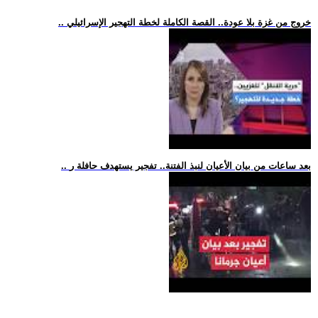
.. خروج من غزة بلا عودة.. القصة الكاملة لخطة التهجير الإسرائيلي
.. بعد ساعات من بيان الأعيان لنبذ الفتنة.. تفجير يستهدف حافلة ر