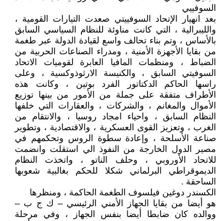
السوفييي
بعد انهيار الإتحاد السوفييتي صعدت التيارات القومية ،
والليبرالية ، التي كانت مناوئة للنظام السياسي السابق
بالأساس ، وتم بناء تحالف واسع لقيادة الدولة عبر طغمة
من بقايا الأجهزة الأمنية ، ومدراء الصناعات الحربية من
الضباط ، ومنظمات المافيا العابرة لقوميات الاتحاد
السوفيتي السابق ، والكنيسة الارثوذوكسية ، وعلى
راسها الحاكم الدكتاتور الفرد بوتين ، وكانت هذه
الأطراف متفقة على جملة من الأمور من بينها توزيع
الأموال والمغانم ، والشركات ، والعقارات التي خلفها
النظام السابق ، واحياء امجاد روسيا ، والانتقام من
الغرب ، وتعزيز القوى العسكرية ، والاقتصادية ، وتطوير
صناعة الأسلحة ، وإعادة سطوة الروس وتحكمهم في
مصير الدول الخارجة من النفوذ الي استقلت وانضمت
للاتحاد الأوروبي ، وحلف الناتو ، واتخذت النظام
الديموقراطي البرلماني شكلا للحكم بغالبية شعوبها
الساحقة .
الكسندر دوغين فيلسوف الطغمة الحاكمة ، ومنظرها
هو أيضا من بقايا الجهاز الأمني الرئيسي – ك ج ب –
ووالده كان ضابطا أيضا بنفس الجهاز ، وفي مرحلة