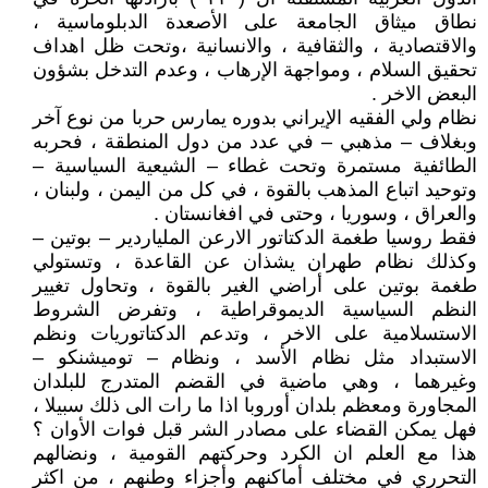
نطاق ميثاق الجامعة على الأصعدة الدبلوماسية ،
والاقتصادية ، والثقافية ، والانسانية ،وتحت ظل اهداف
تحقيق السلام ، ومواجهة الإرهاب ، وعدم التدخل بشؤون
البعض الاخر .
نظام ولي الفقيه الإيراني بدوره يمارس حربا من نوع آخر
وبغلاف – مذهبي – في عدد من دول المنطقة ، فحربه
الطائفية مستمرة وتحت غطاء – الشيعية السياسية –
وتوحيد اتباع المذهب بالقوة ، في كل من اليمن ، ولبنان ،
والعراق ، وسوريا ، وحتى في افغانستان .
فقط روسيا طغمة الدكتاتور الارعن الملياردير – بوتين –
وكذلك نظام طهران يشذان عن القاعدة ، وتستولي
طغمة بوتين على أراضي الغير بالقوة ، وتحاول تغيير
النظم السياسية الديموقراطية ، وتفرض الشروط
الاستسلامية على الاخر ، وتدعم الدكتاتوريات ونظم
الاستبداد مثل نظام الأسد ، ونظام – توميشنكو –
وغيرهما ، وهي ماضية في القضم المتدرج للبلدان
المجاورة ومعظم بلدان أوروبا اذا ما رات الى ذلك سبيلا ،
فهل يمكن القضاء على مصادر الشر قبل فوات الأوان ؟
هذا مع العلم ان الكرد وحركتهم القومية ، ونضالهم
التحرري في مختلف أماكنهم وأجزاء وطنهم ، من اكثر