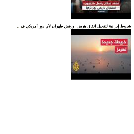
.. شروط إيرانية لتفعيل اتفاق هرمز.. ورفض طهران لأي دور أمريكي ف