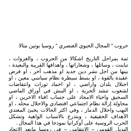
حروب " المجال الحيوي العنصري " روسيا بوتين مثالا
ثمة بمراحل التاريخ اشكالا من الحروب ، والغزوات ،
تباينت ، وسائلها ، وشعاراتها ، وأهدافها القريبة والبعيدة ،
بينها من اجل نشر دين جديد او مذهب آخر ، او فرض
عقيدة بالقوة ، او بسط سيطرة نظام سياسي معين ، او
احتلال بلدان واراضي ، او اخماد ثورات وانتفاضات
لشعوب تنشد الحرية ، او النبش في أوراق الماضي
السحيق واحياء الامجاد على حساب افناء الاخرين ، او
محاولة إزالة نظام اجتماعي اقتصادي والاحلال محله ، او
النهب واحلال الدمار ، وفي اكثر الحالات يخبئ المعتدي
الأهداف الحقيقية ، ويتذرع بالاسباب الواهية وتشكل
الحرب الروسية على أوكرانيا نموذجا في هذا المجال .
البديل القومي – الانتقامي – في روسيا مابعد الاتحاد