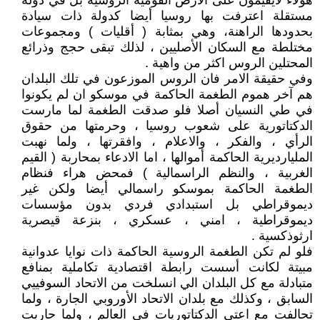
هؤلاء لايقيمون على الأرض القومية الروسية بل في دولة
مستقلة اعترفت بها روسيا أيضا كدولة ذات سيادة
بحدودها الراهنة، وهي بمثابة ( أقليات ) ومجموعات
مختلطة مع السكان الأصليين ، لذلك تبقى حجج وذرائع
المحتلين الروس اكثر من واهية .
وفي حقيقة الامر فان الروس الموزعون في تلك البلدان
هم آخر هموم الطغمة الحاكمة في موسكو ان لم يكونوا
في طي النسيان أصلا فلو صدقت الطغمة لما مارست
الدكتاتورية على شعوب روسيا ، وحرمتها من حقوق
الرأي ، والفكر ، والاعلام ، وافقرتها ، ولما نهبت
المليارديرية الحاكمة أموالها ، اما الادعاء بمحاربة ( القيم
الغربية ، والنظم الراسمالية ) فمحض هراء فنظام
الطغمة الحاكمة بموسكو راسمالي أيضا ولكن غير
ديموقراطي بل استبدادي فردي بدون مؤسسات
ديموقراطية ، امني ، عسكري ، بنزعة قيصرية
ارثوذكسية .
فلو لم تكن الطغمة الروسية الحاكمة ذات نوايا عدوانية
مبيتة لكانت أسست رابطة اقتصادية تكاملية بمنافع
متبادلة مع كل البلدان الي انسلخت من الاتحاد السوفييي
السابق ، وكذلك مع بلدان الاتحاد الأوروبي الجارة ، ولما
تحالفت مع اعتى الدكتاتوريات في العالم ، ولما حاربت