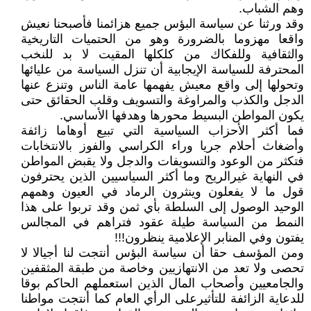
وهم الشباب.
وقد ورثنا عن سياسة البؤس جميع هزائمنا فأصبحنا نعيش
واقعا مهزوما بالضرورة وهو من الحتميات التاريخية
والثقافية وللفكاك من كلكلها المقيت لا بد للنخب
المحترفة للسياسة الإيجابية أن تنزل السياسة من عليائها
وتحولها إلى واقع معيش يفهمها عامة الناس وتنزع عنها
الدجل والكذب والمراوغة والتسويف وقلب الحقائق حتى
يكون المواطن البسيط محورها وهدفها الأساسي.
فما أكثر الأحزاب السياسية التي تبيع أوهاما زائفة
وأضغاث أحلام جريا وراء الكراسي والفوز بالانتخابات
فتكثر من الوعود والتسويفات والدجل ولا يقبض المواطن
في النهاية غيرالريح وما أكثر السياسيين الذين يحترفون
قول ما لا يفعلون وينثرون الرماد في العيون وهمهم
الوحيد الوصول إلى السلطة بأي ثمن وقد تربوا على هذا
النمط من السياسة طيلة عقود فتراهم في المجالس
يفتون وفي المنابر الإعلامية ينظرون!!!
ومن المؤسف حقا أن سياسة البؤس أنتجت لنا أجيالا لا
تحصى ولا تعد من الانتهازيين وخاصة من طبقة المثقفين
والجامعيين وأصحاب المال الذين استعملهم الحاكم بوقا
للدعاية الزائفة للتأثيرعلى الرأي العام كما أنتجت مواطنا