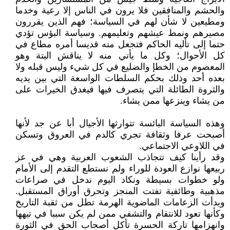
والحشم والمنافقين فلا يرون في الناس إلا رعية وخدما
ومطيعين لا شأن لهم في السياسة؛ فهم الذين يقررون
مصيرهم ونمط عيشهم وتعليمهم. وسياسة البؤس تؤدي
حتما إلى تأليه الحاكم فتجعل منه قديسا أمره مطاع في
كل الأحوال؛ وكل ما يأتي منه لا يناقش البتة وهو
المعصوم من الخطإ والضليع في كل شيء وليس قبله ولا
بعده أحد وذلك بحكم السلطات الواسعة التي بين يديه
والثروة الطائلة التي يتصرف فيها فيغدق الخيرات على
من يشاء وينزعها ممن يشاء.
وهذه السياسة البائسة تتوارثها الأجيال أبا عن جد لأنها
أصبحت عرفا وثقافة تجري كالدم في العروق وتسكن
في اللاوعي الاجتماعي.
وقد رأينا كيف تتجاذب الشعوب العربية وهي في عز
ربيعها نوازع العودة للوراء ولم نستطع التقدم إلى الأمام
ولو خطوات بسيطة ونكاد اليوم ندخل في صراعات
مذهبية وطائفية تفتت المنجز وتحرق أوراق المستقبل.
وبدأت الزعامات الماضوية الهرمة تطل من ثقبة التاريخ
وكأنها تعود للانتقام والتشفي ممن لم يكن سببا في تيهها
وانهزامها تاركة الحسرة تأكل أصحاب الحق في الثورة