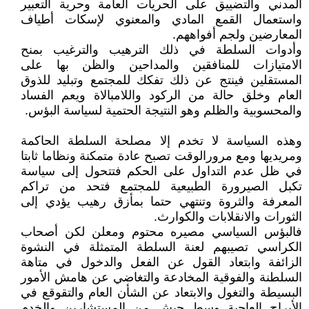
المدني والتضييق على الحريات العامة وحرية التعبير
واستعمال القمع المادي والمعنوي لإسكات أطياف
المعارضين ولجم أفواههم.
وأدوات السلطة في ذلك الترهيب والترغيب بمنح
الامتيازات للمنافقين والمداحين والظن بها على
المستقلين فينتج عن ذلك تفكك للمجتمع وتبليد للذوق
العام وخلق حالة من الركود واللامبالاة ويعم الفساد
والمحسوبية والظلم وهو النتيجة الحتمية لسياسة البؤس.
وهذه السياسة لا تخدم إلا مصلحة السلطة الحاكمة
ومريديها ومع مرورالوقت تصبح عادة متمكنة ونظاما ثابتا
في ظل عدم التداول على الحكم فتتحول إلى سياسة
تكبل الصيرورة الطبيعية للمجتمع فتحد من تراكم
المعرفة والثروة وتنتهي حتما بمأزق رهيب يؤدي إلى
الثورات والانقلابات والكوارث.
فالبؤس السياسي مصيره محتوم ومعلن لكن أصحاب
الكراسي تصيبهم لعنة السلطة المتمثلة في النشوة
الزائفة وابتعاد القول عن الفعل والدخول في متاهة
السلطنة والفوقية المخادعة والتغاضي عن هامش الأمور
البسيطة والتغول والابتعاد عن الشأن العام والتقوقع في
الأبراج العاجية وسط جيش من المستشارين والخدم