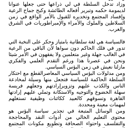
وزاد تدخل السلطة في لي ذراعها حتى جعلها عنوانا
لديمومة حكمه وتبرير أفعاله الطائشة وكبح جماح الرعية
وإفساد المجتمع وتخديره للقبول بالأمر الواقع في زمن
السلاطين والملوك والأمراء والإمبراطوريات في الشرق
والغرب.
فالسياسة هي لغة سلطانية بامتياز وحكر على النخبة التي
تدور في فلك الحاكم دون سواها لأن الباقي من الرعية
في الغالب جهلة وغير متعلمين ولا يفقهون في الأمر شيئا
ونحن في عصرنا هذا ورغم التقدم العلمي والفكري
مازلنا نعيش في زمن البؤس السياسي.
ومن مدلولات البؤس السياسي المعاصرالقطع مع احتكار
السلطة الحاكمة للسياسة فتجعل منها وسيلة لمخادعة
الناس والكذب عليهم وتزويرإرادتهم وجعلهم فريسة
سهلة الخضوع والتوجيه والاستكانة وتملي عليهم إرادتها
القاهرة وتسوقهم كالعبيد ككائنات وظيفية تستغلهم
لمهمات معينة ومحددة.
ومن الوسائل المتبعة في تجذير سياسة البؤس هو
محتوى التعليم الخالي من أدوات النقد والمحاججة
والتفلسف واحتواء الصحافة وتطويع مكونات المجتمع