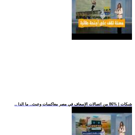
.. شبكات | %86 من اتصالات الإسعاف في مصر معاكسات وعبث.. ما الدا