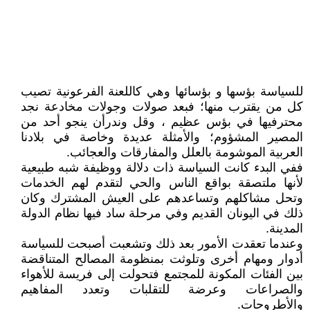
للسياسة بؤسها و بؤسائها وهي كاللعنة الفرعونية تصيب
كل من يقترب منها؛ فبعد صولات وجولات مخادعة نجد
محترفيها في بؤس عظيم ، وقل وندرأن ينجو أحد من
المصير المشؤوم؛ والأمثلة عديدة وخاصة في بلادنا
العربية الموشومة بالعلل والمفارقات والعجائب.
ففي البدء كانت السياسة ذات دلالة ووظيفة شبه طبيعية
لأنها ملتصقة بواقع الناس والحي لتقدم لهم الخدمات
وتحل مشاكلهم وتساعدهم على العيش المشترك وكان
ذلك في اليونان القديم وفي مرحلة ساد فيها نظام الدولة
المدينة.
وعندما تعقدت الأمور بعد ذلك وتشعبت أصبحت للسياسة
أدوار ومهام أخرى وتلوثت بمنظومة المصالح المتناقضة
بين الفئات المكونة للمجتمع فتحولت إلى فريسة للأهواء
والصراعات وعرضة للتقلبات وتعدد المفاهيم
والأطروحات.