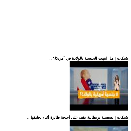
.. شبكات | هل انتهت الجنسية بالولادة في أمريكا؟
.. شبكات | تسعينية بريطانية تقف على أجنحة طائرة أثناء تحليقها