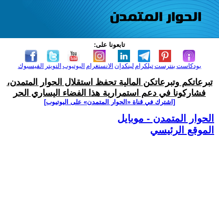
تابعونا على:
بودكاست
بنترست
تيلكرام
لينكدإن
الانستغرام
اليوتيوب
التويتر
الفيسبوك
تبرعاتكم وتبرعاتكن المالية تحفظ استقلال الحوار المتمدن،
فشاركونا في دعم استمرارية هذا الفضاء اليساري الحر
[اشترك في قناة ‫«الحوار المتمدن» على اليوتيوب]
الحوار المتمدن - موبايل
الموقع الرئيسي