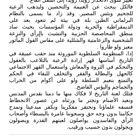
تغيير سوى الانحدار رويدا رويدا إلى أسفل القاع.
فالكل يبحث عن الغنيمة والتحصين وليذهب الرعية
للجحيم وبئس المصير. وقد زاد ما يسمى بالنظام
البرلماني الطين بلة في بيئة لم تتعود بعد على
الديمقراطية والحرية ودولة المؤسسات بحيث ساد
منطق المحاصصة الحزبية والتشبث بالٍرأي والنزعة
الشخصية والزعامتية والشللية على مقاس القول المأثور
معيز ولو طاروا .
إذا، المنظومة السلطوية الموروثة منذ حقب عميقة في
التاريخ أساسها قهر إرادة الرعية بالتلاعب بالعقول
والتحكم في الثروة والمعاش واستعمال القهر الاجتماعي
كالجهل والبطالة والفقر والتخلف للبقاء في الحكم
والتمتع بنعيم السلطة ولو على أكوام من الخراب
والجماجم والبؤس الفاضح.
فتلك لعنة التاريخ لا فكاك منها ما دمنا نقدس المدنس
ونعبد الأصنام ونجتر ما ورثناه عن عصور الانحطاط
فنسفه علماؤنا ونحتقر مفكرينا ونكفر مبدعينا ونمدح
حكامنا بدون وجه حق وسجوننا عامرة بالبسطاء وأصحاب
الرأي والفاسدون يواصلون لعبتهم القذرة ويصولون
ويجولون بدون حسيب ورقيب.