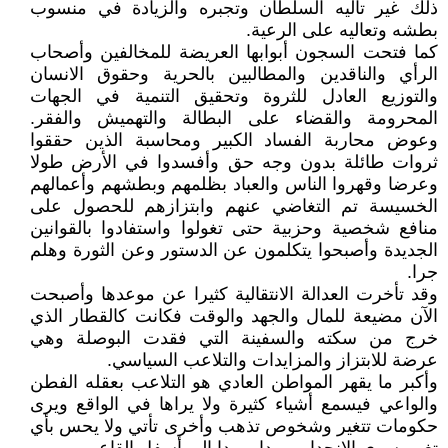
ذلك غير تأليه السلطان وتجبره والزيادة في منسوب
بطشه وتعاليه على الرعية.
كما فتحت السجون أبوابها العريضة للمخالفين وأصحاب
الرأي والناقدين والمطالبين بالحرية وحقوق الانسان
والتوزيع العادل للثروة وتحقيق التنمية في الجهات
المحرومة والقضاء على البطالة والتهميش والفقر.
وعوض محاربة الفساد الكبير ومحاسبة الذين حققوا
ثروات طائلة بدون وجه حق وأفسدوا في الأرض طولا
وعرضا وقهروا الناس والعباد بظلمهم وبطشهم وأعمالهم
الخسيسة تم التغاضي عنهم وابتزازهم للحصول على
منافع شخصية وحزبية حتى تغولوا واستفادوا بالقوانين
الجديدة وأصبحوا يتكلمون عن الدستور وعن الثورة وهلم
جرا.
وقد تأخرت العدالة الانتقالية كثيرا عن موعدها وأصبحت
الآن مضيعة للمال والجهد والوقت فكانت كالقطار الذي
خرج من سكته والسفينة التي فقدت البوصلة وهي
عرضة للابتزاز والمزايدات والتلاعب السياسي.
وأكبر ما يقهر المواطن العادي هو التلاعب بعقله الفطن
والواعي فيسمع أشياء كثيرة ولا يراها في الواقع ويرى
حكومات تتغير وشخوص تذهب وأخرى تأتي ولا يحس بأي