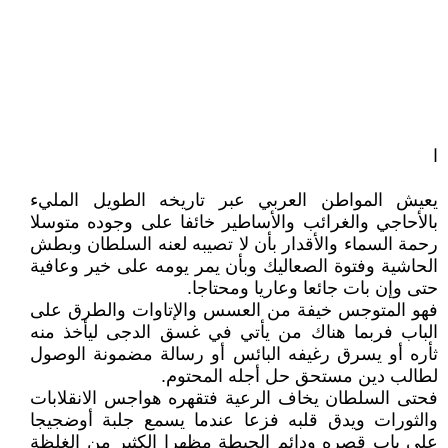
ا
يعيش المواطن العربي عبر تاريخه الطويل المليء
بالأحاجي والغرائب والأساطير خائفا على وجوده متوسلا
رحمة السماء والأقدار بأن لا تصيبه لعنه السلطان وبطش
الحاشية وفتوة الصعاليك وبأن يمر يومه على خير وعافية
حتى وإن بات جائعا وعاريا ومحتاجا.
فهو المتوجس خيفة من العسس والإتاوات والطرق على
الباب فربما هناك من يأتي في غسق الدجى ليأخذ منه
ثأره أو يسرق رغيفه البائس أو رسالة مضمونة الوصول
لطالب دين مستحق حل أجله المحتوم.
فحتى السلطان يخاف الرعية فتقهره هواجس الانقلابات
والثورات ويدق قلبه فزعا عندما يسمع جلبة أوضجيجا
على باب قصره ودائم الحيطة مظهرا الكثير من الغلظة