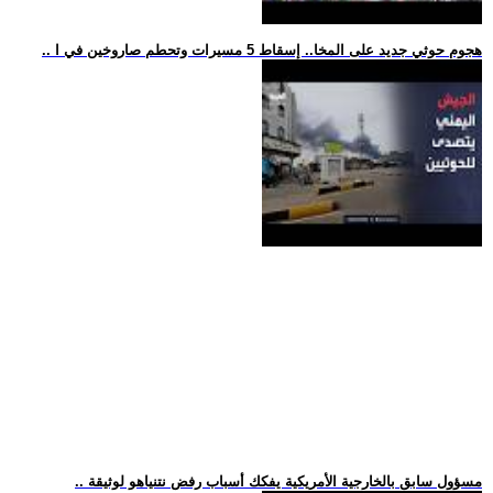
.. هجوم حوثي جديد على المخا.. إسقاط 5 مسيرات وتحطم صاروخين في ا
.. مسؤول سابق بالخارجية الأمريكية يفكك أسباب رفض نتنياهو لوثيقة