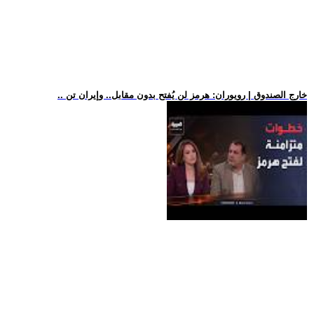
.. خارج الصندوق | رويوران: هرمز لن يُفتح بدون مقابل.. وإيران تن