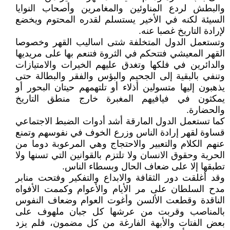
والبطش لردع المناوئين والمغامرين وأصحاب النوايا
السيئة لكنه في الأخير يستسلم لقدره المحتوم ويخضع
لإرادة التاريخ غصبا عنه.
وتستعمل الدول المتخلفة شتى اساليب القهر وخصوصا
القهر المعيشي فتتحكم في الثروة فتنعم بها على مريديها
والدائرين في فلكها وتغدق عليهم الخيرات والامتيازات
وتنفي بالبقية إلى الجحيم والبؤس والفقر والبطالة حتى
يذهبون إليها متسولين أذلاء أو تلتهمهم حيتان البحور أو
يمكثون في فيافيهم المغبرة خارج منطق التاريخ
والحضارة.
كما تستعمل الدول المارقة أشد أدوات الضبط الاجتماعي
قساوة لقهر إرادة الناس وزرع الخوف في نفوسهم وتمنع
عنهم الكلام والتعبير والاحتجاج وهي المرعوبة دوما من
الحرية وحقوق الانسان ولا تلتزم بالقوانين التي تسنها ولا
تطبقها إلا على ضعاف الحال وبسطاء الناس.
وقد أغلقت دور الثقافة والابداع والتفكير وفتحت منابر
مدح السلطان على مر الأيام والأعوام وكممت الأفواه
الناقدة وقطعت الألسن وأغوت العوام وضعاف النفوس
بالمناصب وقربت من عرشها كل جبان ملهوف على
بعض الفتات والأبهة الفارغة من كل مضمون، فلم يزد