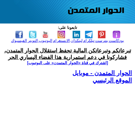
تابعونا على:
بودكاست
بنترست
تيلكرام
لينكدإن
الانستغرام
اليوتيوب
التويتر
الفيسبوك
تبرعاتكم وتبرعاتكن المالية تحفظ استقلال الحوار المتمدن،
فشاركونا في دعم استمرارية هذا الفضاء اليساري الحر
[اشترك في قناة ‫«الحوار المتمدن» على اليوتيوب]
الحوار المتمدن - موبايل
الموقع الرئيسي