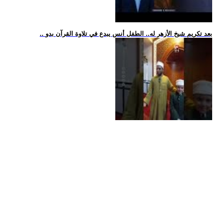
.. بعد تكريم شيخ الأزهر له.. الطفل أنس يبدع في تلاوة القرآن بدو