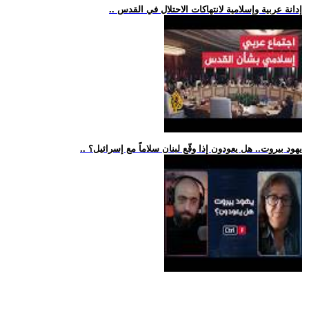
.. إدانة عربية وإسلامية لانتهاكات الاحتلال في القدس
.. يهود بيروت.. هل يعودون إذا وقّع لبنان سلاماً مع إسرائيل؟