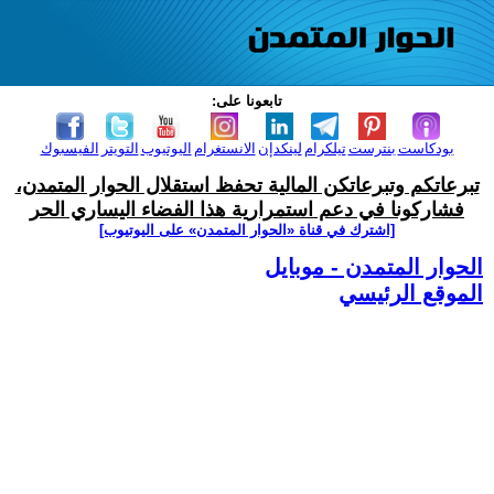
تابعونا على:
بودكاست
بنترست
تيلكرام
لينكدإن
الانستغرام
اليوتيوب
التويتر
الفيسبوك
تبرعاتكم وتبرعاتكن المالية تحفظ استقلال الحوار المتمدن،
فشاركونا في دعم استمرارية هذا الفضاء اليساري الحر
[اشترك في قناة ‫«الحوار المتمدن» على اليوتيوب]
الحوار المتمدن - موبايل
الموقع الرئيسي