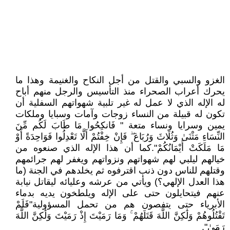
الغزو والسبي والقتل من أجل النكاح والغنيمة وهذا ما
يحرك أعراب الصحراء منذ التأسيس والرجل منهم أباح
له الإله الذي لا عمل له غير تلبية شهواتهم السفلية أن
تكون له قبيلة من النساء زوجات وآمات وسبايا وملكات
يمين وسرايا ونساء متعة " فَانكِحُوا مَا طَابَ لَكُم مِّنَ
النِّسَاءِ مَثْنَىٰ وَثُلَاثَ وَرُبَاعَ ۖ فَإِنْ خِفْتُمْ أَلَّا تَعْدِلُوا فَوَاحِدَةً أَوْ
مَا مَلَكَتْ أَيْمَانُكُمْ".كما أن هذا الإله الذي صنعوه من
خيالهم ليلبي لهم شهواتهم ونزواتهم ويغفر لهم جرائمهم
وقتلهم للناس دون ذنب اقترفوه ثم يخلدهم في الجنة (ما
هذا العدل الإلهي؟) ويأتي من عرشه وعليائه ليقاتل نيابة
عنهم فيتحايلون حتى على الإله ويلطخون يديه بدماء
الأبرياء حتى يتفصون هم من تحمل المسؤولية"فَلَمْ
تَقْتُلُوهُمْ وَلَٰكِنَّ اللَّهَ قَتَلَهُمْ ۚ وَمَا رَمَيْتَ إِذْ رَمَيْتَ وَلَٰكِنَّ اللَّهَ
رَمَىٰ".