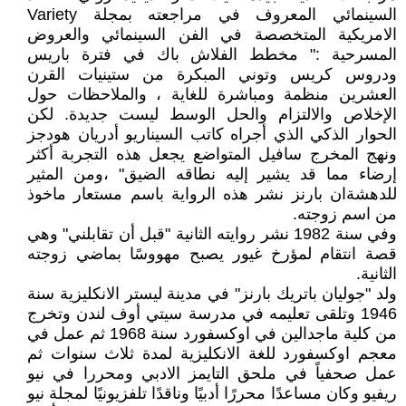
السينمائي المعروف في مراجعته بمجلة Variety
الامريكية المتخصصة في الفن السينمائي والعروض
المسرحية :" مخطط الفلاش باك في فترة باريس
ودروس كريس وتوني المبكرة من ستينيات القرن
العشرين منظمة ومباشرة للغاية ، والملاحظات حول
الإخلاص والالتزام والحل الوسط ليست جديدة. لكن
الحوار الذكي الذي أجراه كاتب السيناريو أدريان هودجز
ونهج المخرج سافيل المتواضع يجعل هذه التجربة أكثر
إرضاء مما قد يشير إليه نطاقه الضيق" ،ومن المثير
للدهشةان بارنز نشر هذه الرواية باسم مستعار ماخوذ
من اسم زوجته.
وفي سنة 1982 نشر روايته الثانية "قبل أن تقابلني" وهي
قصة انتقام لمؤرخ غيور يصبح مهووسًا بماضي زوجته
الثانية.
ولد "جوليان باتريك بارنز" في مدينة ليستر الانكليزية سنة
1946 وتلقى تعليمه في مدرسة سيتي أوف لندن وتخرج
من كلية ماجدالين في اوكسفورد سنة 1968 ثم عمل في
معجم اوكسفورد للغة الانكليزية لمدة ثلاث سنوات ثم
عمل صحفياً في ملحق التايمز الادبي ومحررا في نيو
ريفيو وكان مساعدًا محررًا أدبيًا وناقدًا تلفزيونيًا لمجلة نيو