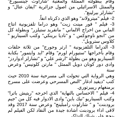
وقام ببطولته الممثلة والمغنية "شاراوت جينسبورغ"
والممثل الاسرائيلي من اصول جزائرية "ايفان عتال" و
"تشارلز بيرلينغ".
2- فيلم "ميترولاند" وهو الذي ذكرناه انفاً.
3- فيلم " فور مينت زيت" وهو دراما تلفزيونية انتاج
الماني من اخراج الالماني " مانفريد ستيلزر" وبطولة كل
من "انجو ناوجوكس " و "ناديا برينكي" وكتب السيناريو "
كلاوس ستروبل".
3- الدراما التلفزيونية " ارثر وجورج" من ثلاثة حلقات
وقام بأخراجها "ستيورام اورم" وقام "ايد وايتمور" بكتابة
السيناريو وهو من بطولة "ارشر علي" و "تشارلز ادواردز"
وادى دور كونان دويل الممثل " مارتن كلونيس" وعرض
سنة
وهي الرواية التي تحولت الى مسرحية سنة 2010 حيث
كتب "ديفيد ادغار "النص المسرحي وعرضت على مسرح
برمنغهام ريبيرتوري.
4- فيلم " الاحساس بالنهاية" الذي اخرجه "ريتيش باترا"
وكتب السيناريو "نيك باين" وادى الادوار فيه كل من "جيم
برودبنت" و " شارلوت رامبلينج" وعرض سنة 2017 وقد
لاقى اداء برودبنت اشادة جيدة من النقاد لكن الفيلم لم
ينجح على شباك التذاكر.