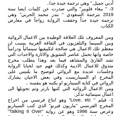
أدبي جميل." وهي ترجمة جيدة جدا..
3- " ببغاء فلوبير" والتي صدرت عن كلمات ايضا سنة
2019 بترجمة السعودي " بندر محمد الحربي" وهي
ترجمة جيدة جداً وحققت الرواية رواجاً في معارض
الكتاب.
ومن المعروف تلك العلاقة الوطيدة بين الاعمال الروائية
وبين السينما والتلفزيون في الثقافة الغربية بسبب ان
معظم تلك الاعمال هي صالحة لتكييفيها سينمائياً ودرامياً
خاصة وانها تحمل عناصر التشويق والاثارة والاحداث التي
تشد القارئ والمشاهد فيما بعد وهذا يتطلب مخرج
متذوق للاعمال الادبية وكذلك فهم جيد لخبايا الرواية
وجلسات عديدة مع الروائي لتوضيح ما يلتبس على
المخرج او السيناريست وفي بعض الاحيان يشارك
الروائي في كتابة السيناريو او يكتبه هو بنفسه ..
ومن الاعمال الروائية التي كتبها بارنز وتم تحويلها الى
اعمال سينمائية نذكر:
1- فيلم " Love, etc" وهو انتاج فرنسي من اخراج
المخرج الفرنسي "ماريون فيرنو" الذي كتب السيناريو
وعرض سنة 1996 وهو عن رواية "Talking It Over"