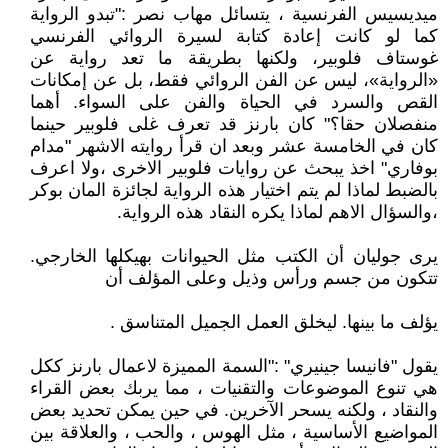
ميديسيس الفرنسية ، يتسائل مهاب نصر :"تبدو الرواية
كما لو كانت إعادة كتابة لسيرة الروائي الفرنسي
غوستاف فلوبير، ولكنها بطريقة ما تعد رواية عن
«الرواية»، ليس عن الفن الروائي فقط، بل عن إمكانات
القص والسرد في الحياة والفن على السواء. أهما
منفصلان حقا؟" كان بارنز قد تعرف غلى فلوبير حينما
كان في الخامسة عشر وبعد ان قرأ روايته الاشهر "مدام
بوفاري" اخذ يبحث عن روايات فلوبير الاخرى ،ولا اعرف
بالضبط لماذا لم يتم اختيار هذه الرواية لجائزة المان بوكر
،والسؤال الاهم لماذا يكره النقاد هذه الرواية.
يرى جوليان أن الكتب مثل الحيوانات بهيكلها الخارجي.
تتكون من جسم ورأس وذيل وعلى المؤلف أن
يؤلف ما بينها. ليخلق العمل الجميل المتناسق .
يقول "فانيسا جينيري" :"السمة المميزة لاعمال بارنز ككل
هي تنوع الموضوعات والتقنيات ، مما يربك بعض القراء
والنقاد ، ولكنه يسحر الآخرين. في حين يمكن تحديد بعض
المواضيع الأساسية ، مثل الهوس ، والحب ، والعلاقة بين