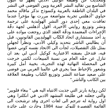
وللحديث عن وظيفة الوكيل الادبي يظهر لنا البون
الشاسع بين تقاليد النشر الغربية وبين الفوضى في النشر
في البلدان الناطقة بالعربية وكنموذج نذكر ماقاله محمد
حياوي "أذهلتني تجربة متواضعة مررت بها مؤخراً عندما
تعاقدت معي إحدى دور النشر الهولندية على ترجمة
ونشر وتوزيع روايتي الأخيرة، أقول أذهلتني لجهة دقّة
الإجراءات المعتمدة ودقّة العقد الذي روجعت مواده على
يد أحد مستشاري اتحاد الكتّاب الهولنديين القانونيين، قبل
أن يطالبني الناشر بتحديد وكيلي الأدبي، ونظراً لجهلي
بمثل تلك التفصيلات، لجأت الى الاتحاد نفسه كوني عضواً
فيه، فتدخل بصفته الاعتبارية كوكيل أدبي لي بعد ان
تنازل عن حقّه العام من نسبة المبيعات، لكنني خرجت
في المحصلة النهائية لهذه التجربة، بخيبة أمل كبيرة
وشعور بالإحباط مما يجري في عالمنا العربي من فوضى
على صعيد صناعة النشر وتوزيع الكتاب وطبيعة العلاقة
بين الكاتب والناشر."
لكن رواية بارنز التي جذبت الانتباه اليه هي " ببغاء فلوبير"
والتي جعلته في طليعة المشهد الادبي في انكلترا وهي
اول رواية له تترجم الى لغات اخرى وقد ترشحت الى
القائمة القصيرة للبوكر سنة 1984 وحازت على جائزة