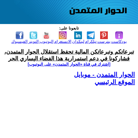
تابعونا على:
بودكاست
بنترست
تيلكرام
لينكدإن
الانستغرام
اليوتيوب
التويتر
الفيسبوك
تبرعاتكم وتبرعاتكن المالية تحفظ استقلال الحوار المتمدن،
فشاركونا في دعم استمرارية هذا الفضاء اليساري الحر
[اشترك في قناة ‫«الحوار المتمدن» على اليوتيوب]
الحوار المتمدن - موبايل
الموقع الرئيسي