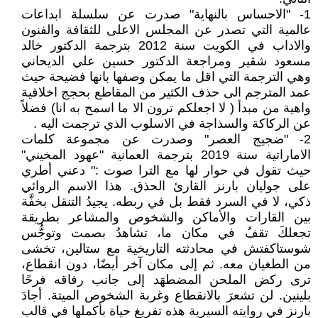
1- "الاحساس بالنهاية" صدرت عن سلسلة ابداعات
عالمية التي تصدر عن المجلس الاعلى للثقافة والفنون
والاداب في الكويت سنة 2012 بترجمة الدكتور خالد
مسعود شقير ومراجعة الدكتور حسين علي الديحاني
وهي الترجمة التي اقل ما يمكن وصفها بانها فضيحة حيث
عمد المترجم الى حذف الكثير من المقاطع بحجج اخلاقية
واهية من مبدأ ( لا اجعلكم ترون الا ما اسمح به انا) فضلاً
عن الركاكة والسذاجة في الاسلوب الذي ترجمت اليه .
2- "ضجيج العصر" وصدرت عن مجموعة كلمات
الاماراتية سنة 2019 بترجمة العمانية "عهود المخيني"
حيث تقول في حوار لها مع الترا صوت :" دعني أطري
على جوليان بارنز القارئ الحذق. هذا الاسم الروائي
ذكي، لا في السرد فقط بل في ربطه. يجيدُ التنقل بخفَّة
بين القارات والأماكن والشخوص والمشاعر بطريقة
تجعلكَ تقفُ في مكان ما، تشاهدُ بصمت وتوجُّس
شوستاكفتش في محادثته التاريخية مع ستالين، تخشى
من الطغيان معه. ثم إلى مكان آخر أيضًا، دون انقطاع،
ترى ركض الملحن المضطهَد إلى جانب رفاقه فرحًا
بلينين. لن تشعرَ بالانقطاع وغربة الشخوص الميتة. أجادَ
بارنز في روايته السيرية هذه تفريغ حياة بأكملها في قالب