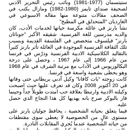
ستيتسمان (1977-1981) ونائب رئيس التحرير الأدبي
لصحيفة صنداي تايمز (1980-1982) ومازال يكتب في
الصحف مقالات متنوعة منها مقاله الاسبوعي في
الغارديان "المتحذلق في المطبخ"
نشأ بارنز في عائلة مكرسة حياتها لخدمات الأدب، كان
والديه مدرسين للغة الفرنسية. شقيقه الأكبر "جوناثان
بارنز" فيلسوف متخصص في الفلسفة القديمة وبسبب
تلك الثقافة الفرنسية الموجودة في العائلة تأثر بارنز كثيراً
بالتقاليد الكلاسيكية الادبية الفرنسية ودرّس في فرنسا
من عام 1966 إلى عام 1967 ، وحصل على درجة
البكالوريوس في الآداب مع مرتبة الشرف في عام 1968
وهو يحظى بشعبية واسعة في فرنسا.
كانت زوجته "بات كافانا" وكيل أدبي بريطاني حتى وفاتها
في 20 أكتوبر 2008 وكان قد تعرف عليها حيث اصبحت
وكيلته الادبية وارتبطا بعلاقة حب امتدت طويلاً جداً وحينما
فاز بالبوكر صرح بانه يهديها كل هذا النجاح الذي حصل
عليه.
فيما يتعلق بحياته الشخصية ، يحافظ جوليان بارنز على
مستوى عالٍ من الخصوصية لا يعطي سوى مقتطفات
من حياته الشخصية عندما يُجري المقابلات النادرة.