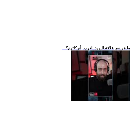
.. ما هو سر علاقة اليهود العرب بأم كلثوم؟