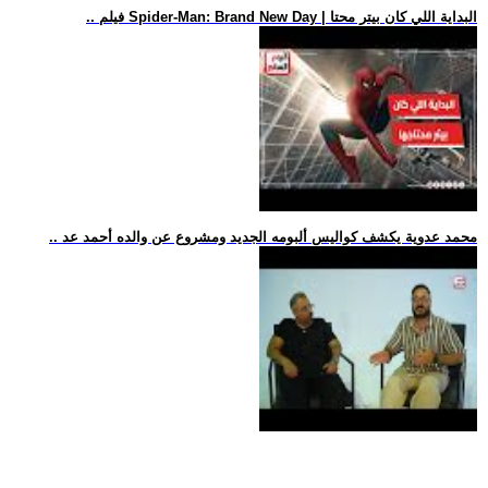
.. فيلم Spider-Man: Brand New Day | البداية اللي كان بيتر محتا
.. محمد عدوية يكشف كواليس ألبومه الجديد ومشروع عن والده أحمد عد