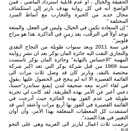
الحقيقة والخيال ، أو عدم قابلية استرداد الماضي ، فمن
الواضح أنه في كل رواية يهدف بارنز إلى استكشاف
مجال جديد من الخبرة والتجارب مع أنماط السرد
المختلفة "
" إن السعادة تكمن في الخيال، وليس في الفعل. والمتعة
توجد أولاً في الترقّب، بعد زمنٍ في الذاكرة. هذا هو مزاج
فلوبير".
في سنة 2011 وبعد سنوات طويلة من النجاح النقدي
والتجاري التفت اليه جائزة المان بوكر بعد ان نشر روايته
المهمة "الاحساس بالنهاية" وجائزة المان بوكر تأسست
سنة 1969 من قبل شركة بوكر التي تعد اكبر شركة
مختصة بالنقد، وبارنز كان قد وصل ثلاث مرات الى
القائمة القصيرة الا انه لم ينجح في الحصول عليها ،يقول
في لقاء اجرته معه صحيفة لندن إيفنغ ستاندرد"حسناً،
دعني أعبر عن الأمر بهذه الطريقة، لقد كانت لي تجربة
طويلة في عدم الفوز بهذه الجائزة حيث أدرجت في
القائمة القصيرة في الفوز بها أربع مرات وأعتقد أنني قد
استنفدت كل المعطيات المتعلقة بهذا الأمر، وآن أوان
التغيير في هذا الصدد".
ترجمت ثلاث اعمال لبارنز الى العربية وهي على النحو
التالي: