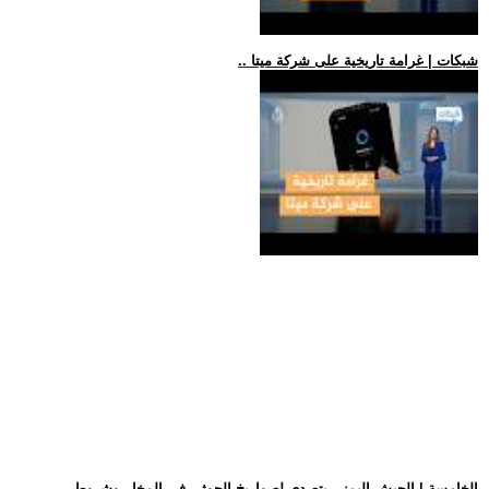
.. شبكات | غرامة تاريخية على شركة ميتا
.. الخامسة | الجيش اليمني يتصدى لصواريخ الحوثي في المخا.. وشروط