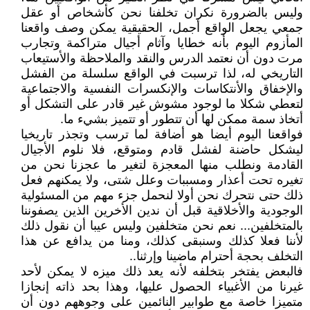
وليس بالضرورة نكران تخلفنا نحن كأشخاص أو عقل
جمعي يجعل الواقع أجمل، الحقيقية يمكن وصف واقعنا
المأزوم اليوم بأنه خطايا وآثام أجيال متراكمة وتجارب
مرت دون أن نعتمد الدرس والنقد والملاحظة والأستيعاب
التاريخي له، لذا ترسبت في الواقع سلسلة من الفشل
والإخفاق والأنتكاسات والإنكسرات النفسية والاجتماعية
لتعطي شكلا ما لوجود مشوش غير قادر على التشكل أو
أتخاذ سمة ممكن لها أن تتطور أو تتميز بشيء ما.
فواقعنا اليوم أيضا هو أضافة لما ترسب وتجذر تاريخيا
ليشكل حاضنة لفشل قادم ومتوقع، فلا نلوم الأجيال
القادمة ونطلب منها المعجزة لتغير ما عجزنا نحن من
تغيره تحت أعذار ومسببات وعلل شتى، ولا يمكنهم فعل
ذلك حتى نتحرك نحن أولا لنحمل جزء مهم من المسئولية
الوجودية والأخلاقية قبل أن ندين الأخرين الذين يصفوننا
بالمتخلفين... نعم نحن متخلفين وليس عيبا أن نقول ذلك
لأننا فعلا كذلك وسنبقى كذلك، ومنا من يدافع عن هذا
التخلف بحجة أحترام ماضينا وإرثنا..
فالبعض يفتخر بتخلفه لأنه يعد ذلك ميزه لا يمكن لأحد
غيرنا من الأغبياء الحصول عليها، وهذا بحد ذاته إنجازا
متميزا خاصة مع طوابير النائمين على وجوههم دون أن