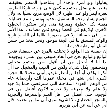
يحاولوا ولو لمرة واحدة أن يشاهدوا المنظر بحقيقته،
منظر بشع يمثل مجتمع منكفئ على نزواته تاركا الطريق
لغيره ليمر ولو على ظهره لأن الوضع مريح نسبيا له، ولأن
الجميع يسارع نحو المستقبل بجدية وبتسارع مع حسابات
متقنة لكل خطوة ومعرفة متى وأين ستكون الخطوة
الأخرى كيلا يقع في الخطأ ويدفع ثمن مضاعف، هذا الأمر
ليس في حسباننا ولا في مقدورنا طالما أن الله والتاريخ
والوعد المسبق لنا في الجنة موجود ونحن نتخذ من حسن
التمبل أبو رطبه قدوه لنا.
إن حقيقة هذا الواقع لا تختلف بالمرة عن حقيقتنا، فنحن
الواقع والواقع نحن في أتحاد طبيعي بين الشيء ووجوده،
لذا أنا لا أخجل من أن أقول نحن مجتمع متخلف
ومتخلفون بكل شيء، ولكن من العيب والمخجل جدا أن
أنكر الواقع، أو أجلس أنتظر غودو يأتيني محملا بالمعجزة
الكبرى التي بنيتها في مخيلة عمرها ألف وأربعمائة عام
من الوهم، العودة المفاجئة التي سترقعني حتما بلا جهد
ولا علم ولا معرفة ولا تجربة لأكون أفضل من في
الوجود، حتى أفضل من أهل العلم والمعرفة والتجربة
والمنجز الحضاري، لا لشيء سوى أني مؤمن بحديث قال
أبي عن أبيه عن أبي هريره.