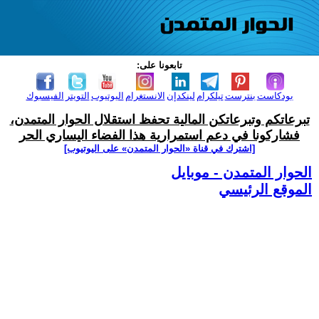
تابعونا على:
بودكاست
بنترست
تيلكرام
لينكدإن
الانستغرام
اليوتيوب
التويتر
الفيسبوك
تبرعاتكم وتبرعاتكن المالية تحفظ استقلال الحوار المتمدن،
فشاركونا في دعم استمرارية هذا الفضاء اليساري الحر
[اشترك في قناة ‫«الحوار المتمدن» على اليوتيوب]
الحوار المتمدن - موبايل
الموقع الرئيسي