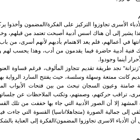
لأدباء الأسرى تجاوزوا التركيز على الفكرة/المضمون وأخذوا ي
ا يشير إلى أن هناك اسس أدبية أصبحت تعتمد من قبلهم، وخ
نتها في أعمالهم، فلم يعد الاهتمام بأدبهم لأنهم أسرى، من باب
ك فنية أدبية حاضرة فيما يقدمون من أدب، وهذا يحسب لهم 
رار أينما وجودوا.
زنزانة" نجد طريقة تقديم تتجاوز المألوف، فرغم قساوة العنو
ديم كانت ممتعة وسهلة وسلسة، حيث يفتتح السارد الرواية به
ة صامتة وعيون السجان تبحث من بين فتحات الأبواب ال
لمشهد إلا أن الصور الأدبية التي جاء بها خففت من تلك الق
قي إلى جمالية الصورة (متجاهلا/ناسيا) القسوة التي جاءت فيه
 أن الأدباء الاسرى تجاوزوا المضمون/الفكرة إلى العناية بالش
م