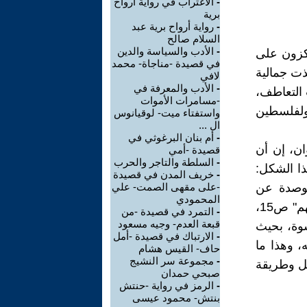
-
الاغتراب في رواية أرواح
برية
-
رواية أرواح برية عبد
السلام صالح
-
الأدب والسياسة والدين
ركزون على
في قصيدة -مناجاة- محمد
ذت جمالية
لافي
-
الأدب والمعرفة في
 التعاطف،
-مسامرات الأموات
ولفلسطين
واستفتاء ميت- لوقيانوس
ال ...
-
أم بنان البرغوثي في
ان، إن أن
قصيدة -أمي
-
السلطة والتاجر والحرب
ذا الشكل:
-
خريف المدن في قصيدة
موصدة عن
-على مقهى الصمت- علي
المحمودي
أنفاس الأسرى، تراقب حركتهم، وصمتهم، وتكتب الملاحظات عن جلساتهم" ص15،
-
التمرد في قصيدة -من
قبعة العدم- وجيه مسعود
سوة، بحيث
-
الارتباك في قصيدة -أمل
، وهذا ما
حاف- القيس هشام
-
مجموعة سر النشيج
كل وطريقة
صبحي حمدان
-
الرمز في رواية -حنتش
بنتش- محمود عيسى