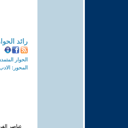
رائد الحوا
الحوار المتمدن-العدد: 7209 - 2
المحور: الادب
عناصر الفر