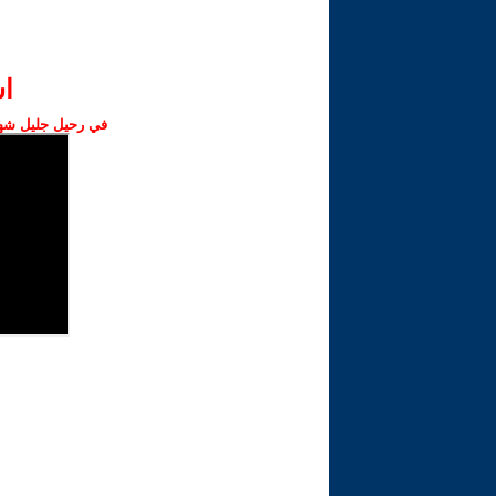
ا‫
في رحيل جليل شهبا