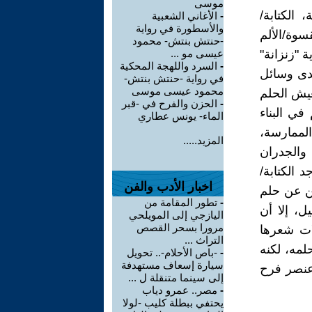
موسى
 الكتابة/
-
الأغاني الشعبية
والأسطورة في رواية
سوة/الألم
-حنتش بنتش- محمود
 "زنزانة"
عيسى مو ...
-
السرد واللهجة المحكية
حدى وسائل
في رواية -حنتش بنتش-
محمود عيسى موسى
عيش الحلم
-
الحزن والفرح في -قبر
في البناء
الماء- يونس عطاري
ل الممارسة،
المزيد.....
 والجدران
 الكتابة/
اخبار الأدب والفن
ن عن حلم
-
تطور المقامة من
التخيل، إلا أن
اليازجي إلى المويلحي
مرورا بسحر القصص
ات شعرها
التراث ...
مه، لكنه
-
-باص الأحلام-.. تحويل
سيارة إسعاف مستهدفة
دخلنا إلى عنصر فرح
إلى سينما متنقلة ل ...
-
مصر.. عمرو دياب
يحتفي ببطلة كليب -لولا