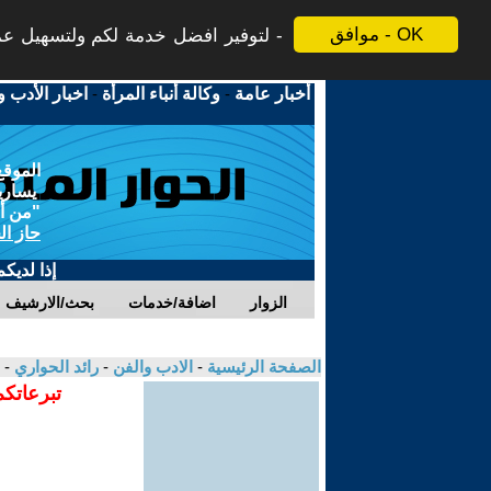
موافق - OK
لتوفير افضل خدمة لكم ولتسهيل عملي
أخبار عامة
-
وكالة أنباء المرأة
-
اخبار الأدب و
الموقع
يسارية
"من أج
حاز ال
إذا لديك
الزوار
اضافة/خدمات
بحث/الارشيف
الصفحة الرئيسية
-
الادب والفن
-
رائد الحواري
- 
تبرعاتكم