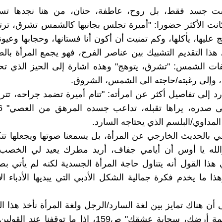
ست جسد فقط، بل روح، عاطفة، حنان، من هنا نجدها ت
انت الأكثر حضورا: "أميرة تجلس بجانبها كالشمس تشرق، ترت
هذا التقديم التشبيك بين عناصر الفرح، فهو يجمع المرأة بالط
ت الشمس: "تشرق، يتوهج" وهذه اشارة إلى الحيز الذي تحتل
، وإلى رغبته/حاجته الى الشمس، الشروق.
ارد إلى تفاصيل أكثر عن امرأته: "تنام أميرة تضمد جراحه، ت
المداوي/البلسم الذي يحتاجه السارد.
في بالحديث الخارجي عن المرأة، بل يسمعنا صوتها ويجعلها تتكل
هذا القول أنه يتناول حاجة المرأة الجسدية لكنه لم يأتي ب
ذا ما يخدم فكرة جمالية الشكل الأدبي التي يبديها الأدباء 
 أن هناك تمايز بين لغة السارد/الرجل ولغة المرأة نأخذ هذا الق
شمسك غيمة أرضك، سحابة عشقك" ص159، إذا ما توقفنا ع