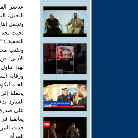
عناصر الفرح
التخيل، ال
وتجعل إنتاج
بحيث نجد ع
التخفيف: "
ونكتب مخزو
لهذا تناول
ورقابة السج
الحلم لتك
السارد يدخ
على صدرة،
جديد، المرأ
المرأة