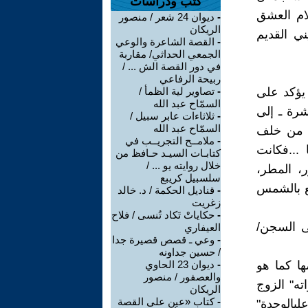
كتب ودراسات
لام العشق
-
ديوان 24 شعر / منصور
الريكان
ني القديم
-
القصة الشاعرة والوعي
الجمعي الحداثي/ مقاربة
في دور القصة الش ... /
ربيحة الرفاعي
 يؤكد على
-
تصاوير لية الظمأ /
السمّاح عبد الله
شرة ـ إلى
-
ثلاثاءات عابر سبيل /
السمّاح عبد الله
ج من خلف
-
ملامــح التجريــب في
...فكانت
كتابـات السيـد حـافظ من
خلال روايته يو ... /
مس، النور، المطر،
سلسبيل كريبع
تع بالشمس
-
قناديل الحكمة / د. خالد
زغريت
-
حكاياتْ تَكاد تُنسى / فلاح
لى السجن/
العيفاري
-
وعي ـ قصص قصيرة جدا
/ حسين جداونه
ا كما هو
-
ديوان 23 الحاوي
والعصفور / منصور
لت، والصفحة 44 "الزوجنزواته" الزوج
الريكان
-
كتاب «عين على القصة
، والصفحة 76 " مسؤولونأسرى" مسؤولون أسرى، والصفحة 77"علىالوحدة"