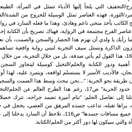
/التخفيف التي يلجأ إليها الأدباء تتمثل في المرأة، الطبيعة،
تمرد/الثورة، فهذه العناصر تمثل الوسيلة للخروج من الشدة/الق
 الكاتب يأخذ منحى ناعم وهادئ، وهذا ما فعله السارد في رواية
ناصر الفرح مجتمعة في الرواية، فهناك تصريح بأن الكتابة إ
ما رأيك يا ولدي أن نهزم هذا الحصار والسجن والصمت، بأن ن
ن الذاكرة ونستل سيف التجربة لنبني رواية واقعية تساهم 
الأدبي" ص16، هذا القول لم يأتي صدفة، بل من خلال التجربة، من خلا
 أهمية ودور الكتابة والحلم/التخيل كوسيلة ليتجاوز السجن
ان، فالأديب الأسير لا يستسلم لواقعه، ويتمرد عليه، لهذا أوجد
ون طريقة نحو الحرية: "...نحن نبحث وسط هذا الصمت والسج
يحملنا إلى حدود الحرية" ص17، رغم هذا الطرح العالم عن الحلم/
لنا إلى تفاصل الحلم: "تنام أميرة تضمد جراحه، تترك خصل
 يراها تقبله، تداعب جسده المرهق من العصي، يخجل في حل
يعانقها في جميع مسافات جسدها" ص116، نلاحظ أن السارد ي
ة والتي سيكون لها دور أكثر من الحلم/الكتابة.