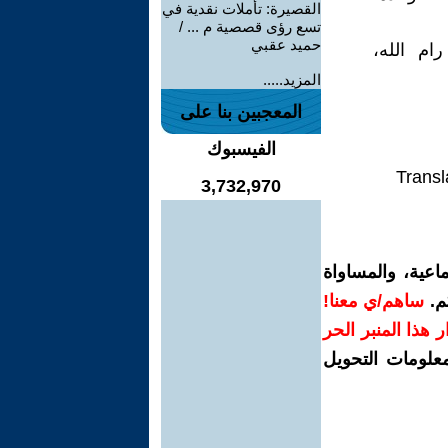
القصيرة: تأملات نقدية في
تسع رؤى قصصية م ... /
حميد عقبي
رام الله،
المزيد.....
المعجبين بنا على
الفيسبوك
Transl
3,732,970
اعية، والمساواة
م.
ساهم/ي معنا!
رار هذا المنبر الحر
معلومات التحويل