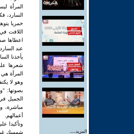
المرأة لي
السارد، فك
اللافت في 
اعطاها صفا
عند السارد
يأخذنا الس
المرأة هي 
وهو لا يكت
الجميل في 
مباشرة، وه
أعمالهم.
وتأكيدا على
المزيد.....