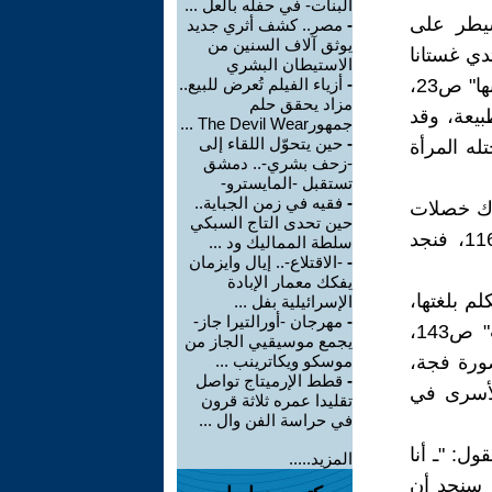
البنات- في حفله بالعل ...
سيطر على
-
مصر.. كشف أثري جديد
يوثق آلاف السنين من
دي غستانا
الاستيطان البشري
خمريا يتوهج عليها، يأكلها، وكم تمنيت أن أكون أنا فستانها، وحجابها وعيونها" ص23،
-
أزياء الفيلم تُعرض للبيع..
مزاد يحقق حلم
بيعة، وقد
جمهورThe Devil Wear ...
-
حين يتحوّل اللقاء إلى
ه المرأة
-زحف بشري-.. دمشق
تستقبل -المايسترو-
-
فقيه في زمن الجباية..
ترك خصلات
حين تحدى التاج السبكي
شعرها على صدره، يراها تقبله، تداعب جسده المرهق من العصي" 116، فنجد
سلطة المماليك ود ...
-
-الاقتلاع-.. إيال وايزمان
يفكك معمار الإبادة
م بلغتها،
الإسرائيلية بفل ...
-
مهرجان -أورالتيرا جاز-
بصوتها: "والله يا أوس أن أيامي جفاف، أريد مطرك يعيد لي الخصب" ص143،
يجمع موسيقيي الجاز من
صورة فجة،
موسكو ويكاترينب ...
-
قطط الإرميتاج تواصل
الأسرى في
تقليدا عمره ثلاثة قرون
في حراسة الفن وال ...
ول: "ـ أنا
المزيد.....
ند القولين سنجد أن