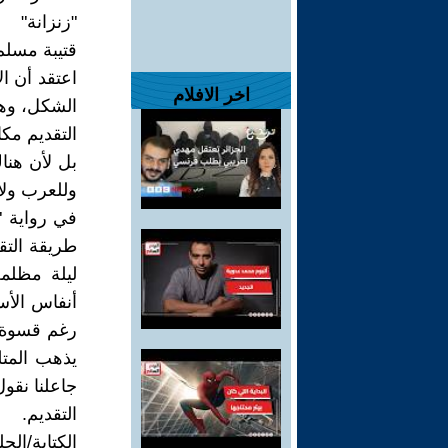
"زنزانة"
قتيبة مسلم
اعتقد أن ا
اخر الافلام
الشكل، وهذ
التقديم مكا
بل لأن هنا
وللعرب ولأح
في رواية "
طريقة التق
ليلة مظلم
رغم قسوة ا
يذهب المتل
جاعلنا نقول
التقديم.
الكتابة/الحل