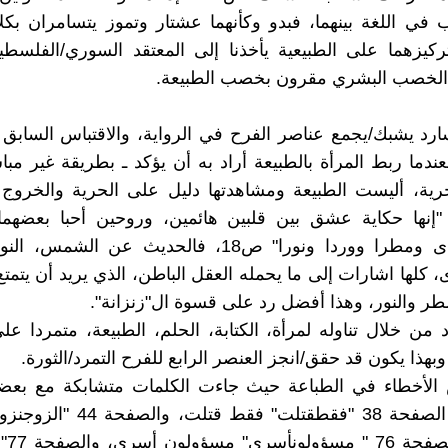
 في اللغة بينهما، فبدو وكأنهما عشتار وتموز يتسامران بك
كيزهما على الطبيعية يأخذنا إلى المعتقد السوري/الفلسطي
الخصب البشري مقرون بخصب الطبيعة.
سارد يشبك/يجمع عناصر الفرح في الرواية، والاقتباس السابق
عندما ربط المرأة بالطبيعة أراد به أن يؤكد ـ بطريقة غير مبا
لحرية، أليست الطبيعة ومشاهدتها دليل على الحرية والخرو
"إنها حكاية عشق بين قلبين هائمين، وروحين أحبا بعضهما 
ولادتهما ندى ومطرا ووردا ونورا" ص18، فالحديث عن الش
ى، كلها اشارات إلى ما يحمله العقل الباطن، الذي يريد أن يتم
مطر والنور، وهذا أفضل رد على قسوة ال"زنزانة".
د من خلال تناوله لمرأة، الكتابة، الحلم، الطبيعة، متمردا ع
وبهذا يكون قد حقق/انجز العنصر الرابع للفرح التمرد/الثورة.
الأخطاء في الطباعة حيث جاءت الكلمات متشابكة مع بعضه
الحال في الصفحة 38 "فقطقتلت" فقط قت
نزواته