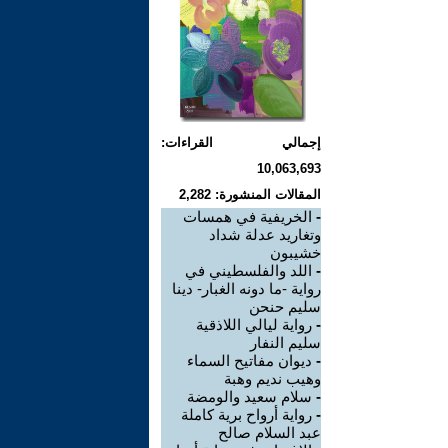
إجمالي القراءات:
10,063,693
المقالات المنشورة: 2,282
-
الخريفية في همسات
وتغاريد عدلة شداد
خشيبون
-
اللد والفلسطيني في
رواية -ما دونه الغبار- دينا
سليم حنحن
-
رواية ليالي اللاذقية
سليم النفار
-
ديوان مفاتيح السماء
وهيب نديم وهبة
-
سلام سعيد والومضة
-
رواية أرواح برية كاملة
عبد السلام صالح