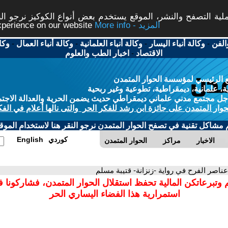
ة التصفح والنشر، الموقع يستخدم بعض أنواع الكوكيز نرجو النق
More info - المزيد
experience on our website
الفن
-
وكالة أنباء اليسار
-
وكالة أنباء العلمانية
-
وكالة أنباء العمال
-
وكا
الاقتصاد
-
اخبار الطب والعلوم
 الرئيسي لمؤسسة الحوار المتمدن
، علمانية، ديمقراطية، تطوعية وغير ربحية
ل مجتمع مدني علماني ديمقراطي حديث يضمن الحرية والعدالة الاجتم
حوار المتمدن على جائزة ابن رشد للفكر الحر والتى نالها أعلام في الفك
م مشاكل تقنية في تصفح الحوار المتمدن نرجو النقر هنا لاستخدام الموقع
كوردي
English
الاخبار
مراكز
الحوار المتمدن
عناصر الفرح في رواية -زنزانة- قتيبة مسلم
 وتبرعاتكن المالية تحفظ استقلال الحوار المتمدن، فشاركونا 
استمرارية هذا الفضاء اليساري الحر