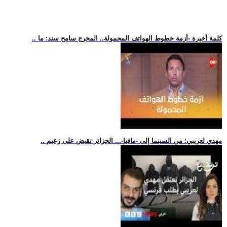
.. كلمة أخيرة -أزمة خطوط الهواتف المحمولة.. المخرج سامح سند: ما
.. مهدي لعريبي: من السينما إلى -مافيا-... الجزائر تقبض على زعيم