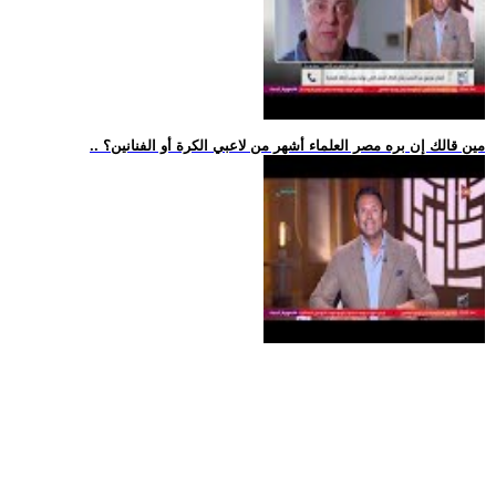
.. مين قالك إن بره مصر العلماء أشهر من لاعبي الكرة أو الفنانين؟