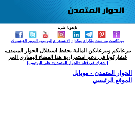
تابعونا على:
بودكاست
بنترست
تيلكرام
لينكدإن
الانستغرام
اليوتيوب
التويتر
الفيسبوك
تبرعاتكم وتبرعاتكن المالية تحفظ استقلال الحوار المتمدن،
فشاركونا في دعم استمرارية هذا الفضاء اليساري الحر
[اشترك في قناة ‫«الحوار المتمدن» على اليوتيوب]
الحوار المتمدن - موبايل
الموقع الرئيسي