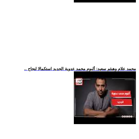
.. محمد علام وهيثم سعيد: ألبوم محمد عدوية الجديد استكمالا لنجاح