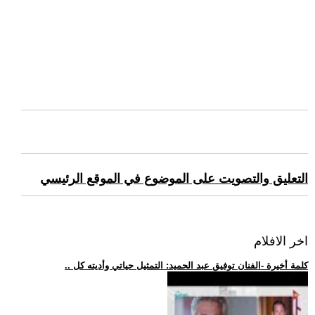
التعليق والتصويت على الموضوع في الموقع الرئيسي
اخر الافلام
.. كلمة أخيرة -الفنان توفيق عبد الحميد: التمثيل حياتي وأديته كل