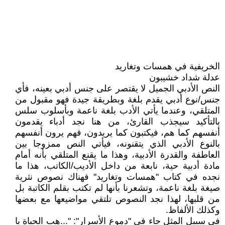
الخريفية في همسات وتغاريد
عدلة شداد خشيبون
النص الأدبي الجميل لا يقتصر على جنس أدبي بعينه، فأي
جنس/نوع أدبي يقدم بلغة وبطريقة جيدة فهو مقبول من
المتلقي، وعندما يأتي الأدب بلغة ناعمة وبأسلوب سلس
بالتأكيد سيجذب القارئ، من هنا نجد أدباء يقدمون
أنفسهم كما هم، فيكتبون كما يريدون، فهم يرون أنفسهم
بالنوع الأدبي الذي يتقنونه، فيأتي النص ممزوجا بين
العاطفة والقدرة الأدبية، وهذا ما يقنع المتلقي بأنه أمام
مادة أدبية حية، نابعة من داخل الأديب/الكاتب، هذا ما
نجده في كتاب "همسات وتغاريد" فهناك نصوص نثرية
صيغة بلغة ناعمة، وتشعرنا بأنها لم تكتب بقلم الكاتبة بل
من قلبها، لهذا نجد النصوص تلتقي مواضيعها مع بعضها
وكذلك الألفاظ.
في سبيل المثل جاء في "دموع الأسرار": "...هب الحياة يا