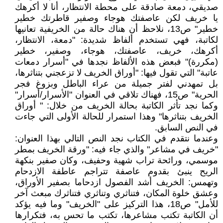
صديقي، دمعة صادقة على محطة الانتظار، أنا لا أكرهك
يا خريف لكن عاصفتك هوجاء وصفير قاطرتك خطير
خطير" ص13، نلاحظ أن هناك حالة من الخريفية تعانيها
لكاتبة، فهي تستخدم ألفاظ شديدة: "دمعة، الانتظار،
أكرهك، خريف، عاصفتك، هوجاء، وصفير، خطير
(مكررة)" فبعض هذه الألفاظ نجدها في "أسرار دمعات
عاتبة" التي تقول فيها: "أوراق الخريف لا تزعجني بتناثرها،
بل تمهدني لفتر جميلة من عراء الباطل وبزوغ فجر
الحرية" ص15، فهناك تلاقي في العنوان "الأسرار/أسرار"
وكما نجد تأثر الكاتبة بحالة الخريف من خلال: " أوراق
الخريف بتناثرها" وهذا استمرار للحالة الأولى التي جاءت
في النص السابق.
وعندما نتقدم في الكتاب نجد النص التالي بهذا العنوان:
"خريف في مشاعر" والذي جاء فيه: "ورقة الخريف بمطر
موسمي، ورائحة تراب شهية وحفيف، وكان صفير بنكهة
الريح ينبئ بقدوم عاصفة تتراجم عاطفة الازدحام
وتهمس: الخريف أشد الفصول ازدحاما بصفير الأوراق،
وعشق خلوة المكان، فتناثري وتناثري فتناثرك مبعث آخر
للأمل" ص18، هذا التركيز على "الخريف" وما فيه يؤكد
أن الكاتبة تكتب مشاعرها، تكتب ما تحس به، فتكرارها