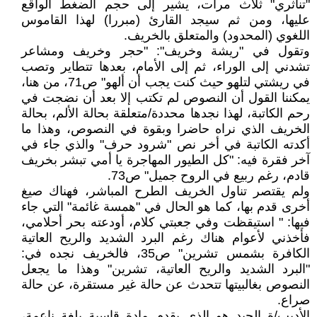
"تناثري" ثلاث مرات، يشير إلى حجم الضغط الواقع
عليها، ومن ثم سيجد القارئ (مبررا) لهذا القاموس
اللغوي (المحدود) والمتعلق بالخريف.
وتقول في "ريشة وخريف": "حجر وخريف ومشاعر
تشدني إلى الوراء، ثم إلى الأمام، بعدها تتطاير وتصب
في ريشتي لتلهو حيث كنت يجب أن ألهو" ص71، من هنا،
يمكننا القول أن النصوص لم تكتب إلا بعد أن نضجت في
رحم الكاتبة، لهذا نجدها محددة/متعلقة بحالة الألم، بحالة
الخريف الذي نراه حاضرا وبقوة في النصوص، وهذا ما
أكدته الكاتبة في أخر نص "شرود حرف" والذي جاء في
آخر فقرة فيه: "كل الطيور المهاجرة يا أمي تبشر بخريف
قادم، رغم ربيع في الروح جميل" ص73.
ولم يقتصر تناول الخريف الطرح المباشر، فهناك صيغ
أخرى قدم بها، كما هو الحال في "همسة غائمة" التي جاء
فيها: " استيقظت وفي جعبتي كلام، أودعته بحر أحلامي،
فأخذني لأعوام هناك رغم البرد الشديد والريح العاتية
الكافرة بشمس تشرين" ص35، فالخريف نجده في:
"البرد الشديد والريح العاتية، تشرين" وهذا ما يجعل
النصوص بغالبيتها تتحدث عن حالة غير مستقرة، عن حالة
صراع.
الأديب/ة الجيد هو الذي يقدم مادة قاسية بلغة ناعمة،