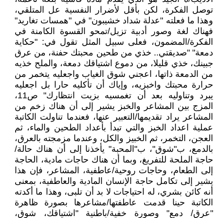
توصل الفكرة، لكن بأقل لأضرار النفسية عل المتلقي،
وهذا ما فعلته "عدلة شداد خشيبون" في "همسات تغاريد"
فهناك لغة وصور أدبية تزيل/تمحو القسوة الكامنة في
الفكرة/المضمون، فعلى سبيل المثل تقول في: "حكاية
دمعة" "صديقتي.. خذي من طحين محبتك حفنة، من عرق
جبينك، خذي قليلا، من دموع اشتياقك دمعة، والملح خذيه
من الدمعة ذاتها، اعجني شوق الغياب واجعليه يتخمر من
حرارة محبتك واخبزيه، وإياك أن تأكليه حارا بل اجعليه
يبرد وتناوليه بعد أن تغمسيه بزيت انتظارك" ص11،
المزج بين المشاعر والخبز يشير إلى أن هناك زخم من
المشاعر يراد تقديمها/التعبير عنها، فعندما تناولت الكاتبة
عملية اعداد الخبز والتي تبدأ بأعداد الطحين والماء، ثم
العجن، التخمر، ثم الخبيز والكل، وعندما مزمجته بالعرق،
بالدمع، ب"شوق"، ب"المحبة" يأخذنا إلى أن هناك حالة/
حاجة الملحة للتفريغ، وبما أن هناك حاجات مادية، الحاجة
إلى الطعام، وحاجات روحية/عاطفية، المشاعر، فإن هذا
يشير إلى تكامل حاجة الإنسان المادية والعاطفية، بمعنى
أنه كائن بشري، له احتياجات لا بد أن تلبى، وهذا ما أكدته
الكاتبة حينا قدمت عاطفتها/مشاعرها بصورة ظاهرة
"عرق/ دمع" وصورة خفية/باطنية "اشتياقك، شوق،