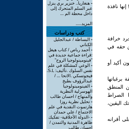
-
هنغاريا.. خنزير بري ينزل
نها نافذة
عبر السلم المتحرك إلى
داخل محطة الم ...
المزيد.....
كتب ودراسات
جرد خرافة
-
البساطة / عبدالجليل
الكناني
ن حقه في
-
أحمد رباص / كتاب هيغل
:قراءة جماعية جديدة في
"فينومينولوجيا الروح"
ن أكيد أو
-
الوعي كمشكلة في علم
نفس السلوك .تأليف: S.L.
فيجوتسكي .الاتحا ... /
 برغباتها
عبدالرؤوف بطيخ
-
الفينومينولوجيا
ين المنطق
الهوسرلية النظرية
ا الصراط
والمنهاج / احسان طالب
-
تحليل نظرية روزا
ك اليقين،
هارتموت النقدية في علم
الاجتماع / علي حمدان
-
-الدولة الأخلاقية- تفكيك
لى أقرانه
ظاهرة المدنية والتمدن /
احسان طالب