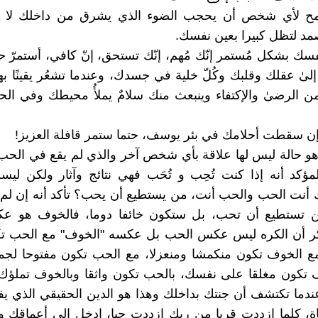
تسمح لأي شخص أن يحجب الضوء الذي يشرق من داخلك لا 
د لتظل كبيرا بعين نفسك.
ر نفسك بشكل مُستمر إنّك مُهم، إنّك تستحق، إنّ كافي، أستمرّ حتّ
 إلىٰ عقلك وقلبك وكُلّ خلية في جسدك، وعندما تشعُر يقينًا ب
من الرضىٰ والإكتفاء وينبعث منك سلامٌ يملأُ محيطك وفي الح
ب هو حالة ليس لها علاقة بأي شخص آخر والذي لم يقع في الح
مؤكد أنه إذا كنت تُحِب و تُحَب فهي نتائج وآثار ولكن لي
 أنت الحب والحب أنت، من يستطيع أن يحب؟ تأكد أنه إن لم 
 تستطيع أن تحب، بل ستكون خائفا دوما، فالخوف هو 
ذكر أن الكره ليس عكس الحب بل عكسه "الخوف" مع الحب تك
ع الخوف تكون منكمشا ومنعزلا، مع الحب تكون مفتوحا لجما
 تكون مغلقا على نفسك، بالحب تكون واثقا وبالخوف تملؤك
دما تكتشف أن جنتك بداخلك وهذا هو الدين الحقيقي الذي ي
اة، كلما إزددت قربا من ربك إزددت حبا، إدخل إلى أعماقك