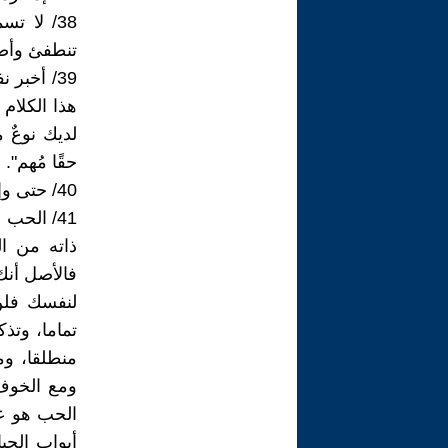
38/ لا 
تنطفئ وأصم
39/ ‏أخب
هذا الكلام
لديك نوعٌ 
حقًا مُهم".
40/ حتى وإن سقطت أحلامك في بئر يوسف، حتما ستمر قافلة العزيز!
41/ الح
ذاته من ال
فالأصل أنك
لنفسك فلن
تماما، وت
منطلقا، وم
ومع الخوف
الحب هو عن
أبواب الحي