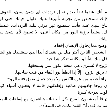
لم أنك عندما تبدأ بعدم تقبل ترددات اي شيئ سيئ، الخوف
 فإنك ستتخلص من تجربة تأثيرها عليك طوال حياتك حتى لو
اع سيئ عنك فأنت ستصبح غير مرئي لتلك الترددات، عندما ت
، ستبدأ برؤية النور من مكان أعلى، لا تسمح لأي شيئ س
اتك.
ن الشخص الناجح أكثر منك لن ينتقدك أبدا الذي سينتقذك هو ا
ل منك شأنا و مكانة، تذكر هذا جيدا.
ون روحاً جاذبيتهم طاغية وإطلالتهم فاتنة لا يفعلون أشياء كثي
لوب بدرجة كبيرة.
ون قلباً يعشقون الفرح بكل أبجدياته يتناغمون مع إيقاعات الب
نهم يدركون أنّ القوة تكمن في السعآدة.