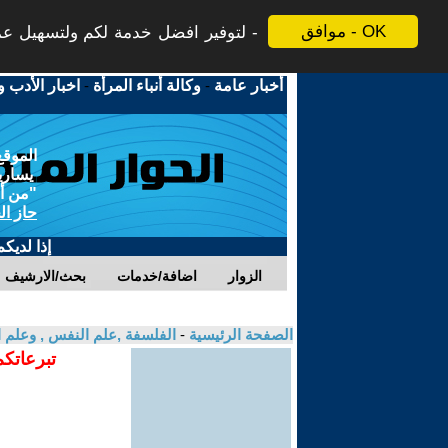
موافق - OK
لتوفير افضل خدمة لكم ولتسهيل عملي
أخبار عامة
-
وكالة أنباء المرأة
-
اخبار الأدب و
الموقع
يسارية
"من أج
حاز ال
إذا لديك
الزوار
اضافة/خدمات
بحث/الارشيف
الصفحة الرئيسية
-
الفلسفة ,علم النفس , وعلم ا
تبرعاتكم