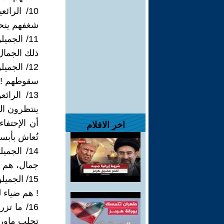
10/ الرا
شغفهم ينحص
11/ الجم
ذلك الجمال 
12/ الجم
سقوطهم ! هم
13/ الر
ينتظرون ال
أن الإحتفا
اخر الافلام
تُعاش بأبسط
14/ الجم
جمال، هم ف
15/ الجم
! هم ضياء ل
16/ ما ت
تجلب ماورا