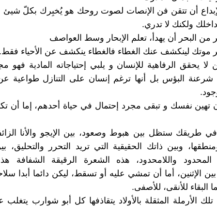
الإبداع أن تتقن فن الإنصات لصوت روحك هو يُخبِرك بكلّ شيئ ! إ
اخلك ولكنك لا تدري.
ين لا يحقق الرفاهية للإنسان و يلبي إحتياجاته المادية فهو م
شرعنة البؤس بل أنها ترغم إنسان على التنازل طواعية ع
وجود.
 أن تهين نفسك و تبقى مجرد إحتمال في حياة أحدهم، إما أن تكو
 في طريقك ستظل بين هبوط وصعود، بين الإيجو والأنا الزائفة
ومنطقها، وبين ذاتك الحقيقية التي تريد التحرر والتحليق، ب
 المحدود واللامحدود، هذه الشعرة الرقيقة الشفافة هذ
ين الإثنين، أما أن تمشي عليه أو تسقط، ليكن دائما أبدا سلاح
ما البقاء للأنقى، للأصفى.
ب تلك الأرملة المثقلة بالأولاد يتقاذفها كل أبو شوارب يتغلب ع