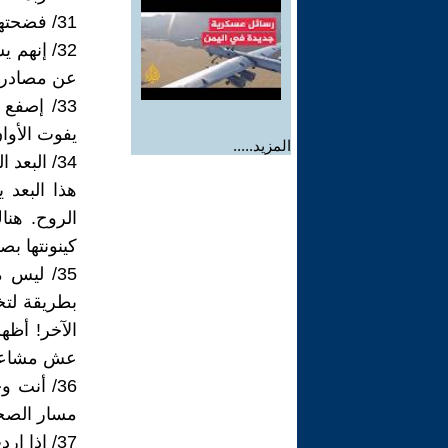
31/ فضحتهم بقع الصدأ، أولئك الذين اقنعونا أنهم ذهب.
32/ إنهم
عن مصادر ال
33/ إصفع
يفوت الأوان 
المزيد.....
34/ البعد الذي أنتمي إليه يعتمد النتيجة ولا يعتمد الأسباب.
هذا البعد
الروح. هن
كينونتها ب
35/ ليس
بطريقة لت
الآخر! أظ
عش مشاعرك
36/ أنت 
مسار الصحوة
37/ إذا اردت كشف الحجب إنزع أقنعتك.