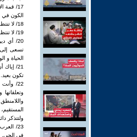
17/ قمة 
الكون في د
18/ لا تنتظر من البحر أن يهدأ، تعلم الإبحار وسط العواصف
19/ لا تنتظر موتك لينكشف عنك الغطاء فالغطاء ينكشف عن الأحياء فقط.
20/ أي د
تسعى إلى 
الحياة و ال
21/ إياك
تكون بعيد.
22/ وأنت
وتعلقاتها 
واللامنطق
المستقيم، ب
ولتتذكر دائ
23/ العر
في الحي.