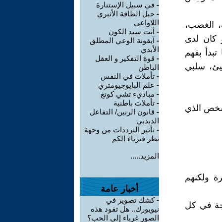
-
في سبيل الإستنارة
-
حبل الطاقة الأثيري
اللاواعي
، الغضب،
-
أنت سيد الكون
 كان لدى
-
آيقونة الوعي المطلق
الأبدي
بدأ بفهم
-
قوة التفكير و العقل
يئ، سلبي
الباطن
-
تأملات في النفس
-
علم البايوجيومتري
-
مباديء تشي كونغ
-
تأملات باطنية
لشخص الذي
-
قانون الرنين/ التفاعل
الذبذبي
-
تأثير الترددات من وجهة
نظر فيزياء الكم
المزيد.....
رة ولكنهم
أخبار عامة
-
كشك تصوير في
هجة في كل
نيويورك.. هل تقود هذه
الصور غرباء إلى الحب؟