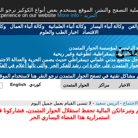
ة التصفح والنشر، الموقع يستخدم بعض أنواع الكوكيز نرجو النق
More info - المزيد
experience on our website
الفن
-
وكالة أنباء اليسار
-
وكالة أنباء العلمانية
-
وكالة أنباء العمال
-
وكا
الاقتصاد
-
اخبار الطب والعلوم
 الرئيسي لمؤسسة الحوار المتمدن
، علمانية، ديمقراطية، تطوعية وغير ربحية
ل مجتمع مدني علماني ديمقراطي حديث يضمن الحرية والعدالة الاجتم
حوار المتمدن على جائزة ابن رشد للفكر الحر والتى نالها أعلام في الفك
م مشاكل تقنية في تصفح الحوار المتمدن نرجو النقر هنا لاستخدام الموقع
كوردي
English
الاخبار
مراكز
الحوار المتمدن
لاجتماع
-
اتريس سعيد
- لا تنسى القيام بعمل جميل اليوم
 وتبرعاتكن المالية تحفظ استقلال الحوار المتمدن، فشاركونا 
استمرارية هذا الفضاء اليساري الحر