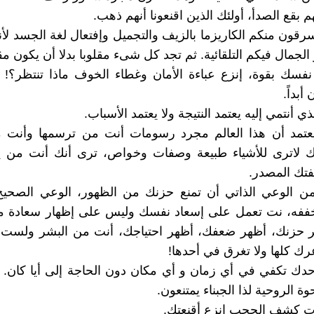
 يسرقون منكم الكاريزما بالزيف والتجميل وإفتعال لغة الجسد لأن
جمال فيكم التلقائية. ثم تجد كل شىء مقلوبا بدلا أن يكون مقب
 نفسك بقوة، إنزع عباءة الأمان وغطاء الخوف ماذا تنتظر؟! 
أبداً.
 يعتمد أن هذا العالم مجرد رسومات أنت من ترسمها وأنت م
اك لاترى للأشياء طبيعة وصفات وخواص، ترى أنك أنت من
صفتك المصدر.
 من الوعي الذاتي أن تمنع حزنك من الظهور، الوعي الصحيح
خففه، نت تعمل على إسعاد نفسك وليس على إظهار سعادة مز
هر حزنك، أظهر ضعفك، أظهر احتياجك، أنت من البشر ولست
 كلها ولا تغرق في أحدها!
وحدك تكفي في أي زمان و أي مكان دون الحاجة إلى أيا كان. 
 الروحية لذا الجبناء يمتنعون.