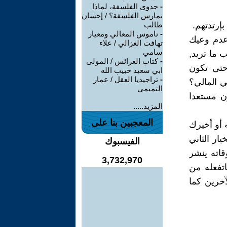
-
جدوى الفلسفة، لماذا
نمارس الفلسفة؟ / إحسان
طالب
-
ناموس المعالي ومعيار
 عدم وعيك
تهافت الغزالي / علاء
سامي
 ما تريد,
-
كتاب العرائس / المولى
حتى تكون
ابي سعيد حبيب الله
-
تراجيديا العقل / عمار
ي المالي؟
التميمي
ون مستعدا
المزيد.....
المعجبين بنا على
 أو أخيرك
ار الثاني
الفيسبوك
اته ينشر
3,732,970
اتفعله من
آخرين كما