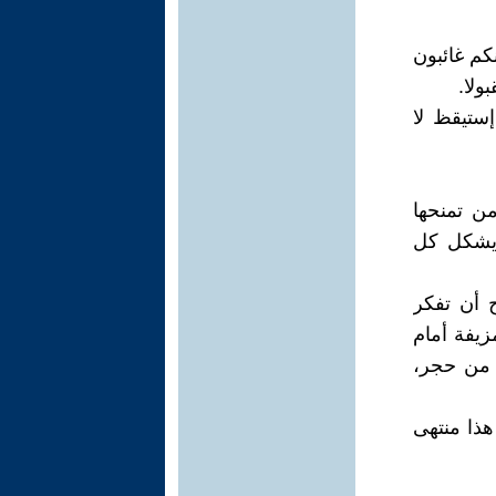
كم غائبون
ولا.
إستيقظ لا
ن تمنحها
 يشكل كل
 أن تفكر
يفة أمام
 من حجر،
هذا منتهى