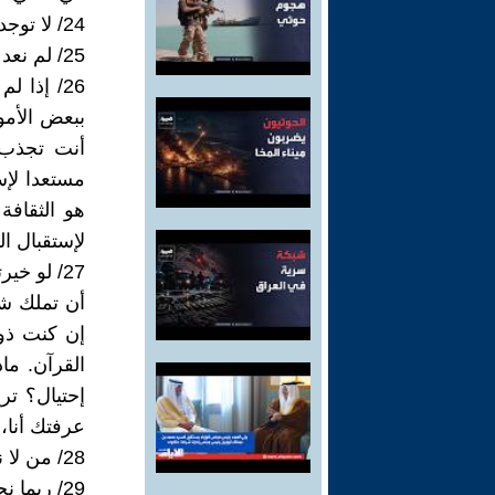
24/ لا توجد فرص ضائعة كل ما فاتك ليس لك.
25/ لم نعد بحاجة لرجال لحرق الكتب، فالناس أنفسهم توقفوا عن القراءة بإرتدتهم.
26/ إذا
ببعض الأمو
أنت تجذب 
مستعدا لإس
هو الثقافة
لإستقبال ا
27/ لو خ
أن تملك شي
إن كنت ذو
القرآن. ما
إحتيال؟ تر
عرفتك أنا، 
28/ من لا نفع في قربه، لا ضرر في فقده.
29/ ربما نحن سعداء في الحقيقة، وهذا الحزن مجرد شعور زائف!