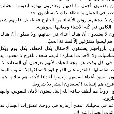
ئعين يقدمون أجمل ما لديهم ويغادرون بهدوء ليعودوا محمّلين 
ر في الجمال والعطاء لذلك لا يستأذنون أحد.
يلون لا يدهشهم رونق الأشياء من الخارج فقط، بل قلوبهم شغو
الكامن في كُنه الأشياء ومعانيها الجوهرية.
يلون لا يعتقدون أنّ هناك أعداء في حياتهم، ولا يظنّون أنّ هنا
 ليسوا متفرّغين إلاّ لصناعة الحبّ.
ائعون بأرواحهم يعشقون الإحتفال بكل لحظة، بكل يوم وبكل
مناسبات ولا الأحداث السارة ! لديهم شغف للفرح لا محدود، يدر
ء في كل وقت هو بهجة الحياة، لأنهم يعرفون أن السعادة لا 
 تفاصيلها، فالقدرة على الفرح قوة لا تمتلكها إلا القلوب الممتلئة
يلون ليسوا أعداء أنفسهم وليسوا أعداءا لأحد، هم سلام، هم 
رح، هم إنسانية ! يُسعدون البشر بلا شروط.
يلون روحاً هم لُطف ساقه الله إلينا، يبعثون الأمان للنفوس، والب
لرّوح.
زرعه في مخيلتك، تتفتح أزهاره في روحك !تصوّرات الجمال قدر
ئيات الجمال المُدرك.