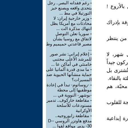
-
رغم فقدانه البصر.. رجل
بالأروع !
يتحدى واقعه ويصنع خبز
التورتيلا في مط ...
-
وزير خارجية إيران: لا
فة بإدراك
محادثات مع أمريكا بظل
انتهاك مذكرة الت ...
-
سوريا تعلن التوصل
ك من ينتظر
لاتفاق مع روسيا بشأن
مصير قاعدتي حميميم وط
...
 شهر، لا
-
إعلام إيراني: نشر صور
للمرشد الأعلى مجتبى
كون جيداً
خامنئي في أماكن عا ...
-
ما مدى قدرة ألمانيا على
تُشترى بل
حماية منشآتها الحيوية ضد
 بالنقاء.
المسيرات؟
-
-روساتوم- تبدأ في إعادة
محبّة، هم
موظفيها إلى محطة
-بوشهر- النووية في ...
-
مقاطعة خاركوف.. تدمير
هجة للقلوب
مستودعات للأسلحة
الأوكرانية
-
مقاطعة زابوروجيه..
ة إبداعية
مدفع هاوتزر الروسي -D-
30- يدمر مواقع لقوا ...