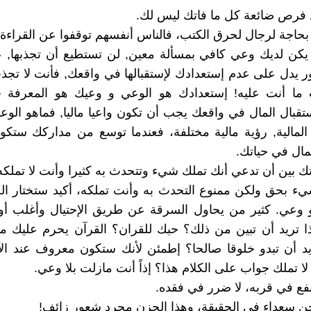
 لم يكن لديك وعي كافي بمسألة معين, لن تستطيع أن تجذبها,
ر يدل على عدم إستعدادك لإستقبالها في واقعك, فأنت لا تجذب
ما أنت عليه! إستعدادك هو الوعي و وعيك هو المعرفة 
تقبال المال في واقعك يجب أن تكون واعيا ماليا, فماهو الوع
 المالية, رؤية مالية مختلفة، فعندما توسع من مداركك ستك
لمال في حياتك.
يرتك بين أن تدعي أنك تملك شيء وتتحدث به كثيرا وأنت لا تملكه
ء بحق ولكن ممنوع التحدث به وأنت تملكه، أكيد ستختار الخي
 وعي. كثير من يحاول السرقة عن طريق الإحتيال وأغلب أوق
ذا تريد أن تبين من ذلك؟ حبك للقران؟ القرآن يحرم عليك م
يد أن تبدو خلوقا صالحا؟ إطمئن لأنك ستكون معروف عند ال
لا تملك جواب على الكلام هذا؟ إذاً أنت مازلت بلا وعي.