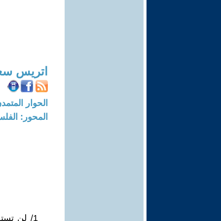
اتريس سع
الحوار المتمدن-العدد: 7180 - 2
المحور: الفلس
1/ ‏لن ت