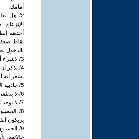
أمامك.
2/ هل تع
الإنزعاج،
أحدهم إنطب
نقاط ضعفك
بالدخول لحي
3/ لاشيء أوضح مما يحاول الإنسان إخفاء.
4/ تذكر أ
يشعر أنه أق
5/ جاذبية الرّوح لا تُشترى، هي منحة الكون لمن يستحقها.
6/ لا ينطفئ بريق الرّوح ! إلاّ إذا انطفأ نور النّقاء من قلب صاحبها.
7/ لا يوجد ثراء أعظم من عزة النّفس ولا يوجد جمال يفوق فتنة الروح.
8/ الجميل
يربِكون الق
9/ الجميل
حالاتهم، لأ