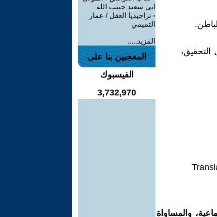
ابي سعيد حبيب الله
-
تراجيديا العقل / عمار
التميمي
المزيد.....
التحقيق،
المعجبين بنا على
الفيسبوك
3,732,970
Transl
اعية، والمساواة