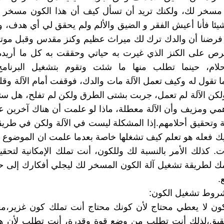
 مسخر لك، ولكنك تريد أن تسأل كيف أن هذا الكون مسخر لي
ئا فأنا أعيش الفقر و الضيق والألم ولم يحقق لي أي هدف، و
و فرضنا أن والدك ترك لك ميراث عظيم وكنز مقدس وقبل موت
رص على الكنز الذي غيرت به حياتي وحققت به كل ما أريده 
حلام، حينما تطلب منها ما شئت وتقوم بتشغيل البرنام
ا تقول له وكيف تعمل الآلة مات والدك، فوقفت أمام الآلة وقل
ولكن الآلة لم تعمل، جربت بشتى الطرق ولكن لم تفلح، هل ست
مي ومزيف وأن الآلة معطلة، ماذا لو علمت أن هناك آخرين ع
ة وتحقيق أحلامهم.إذا المشكلة ليست في الآلة ولكن في طريق
ك فعله هو تعلم كيف تشغلها خاصة بعدما علمت ان الموضوع ي
ت. كذلك الأمر بالنسبة لك وللكون، أنت تملك الإمكانية لتحق
 لطريقة تشغيل آلة الكون المسخر لك ليجلي أفكارك إلى ح
.
روط تشغيل الكون:
لكون لا يعطي محتاج لأن كونك محتاج أنت تملك كون غزير،معن
حقيق،لذلك أنت تطلب من وضع قوة وقدرة، أنت تطلب لأن ه