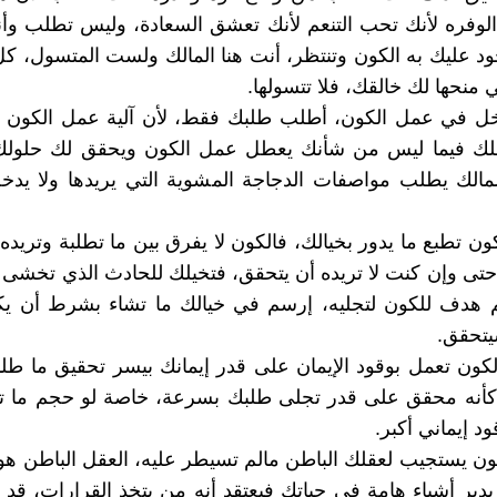
لوفره لأنك تحب التنعم لأنك تعشق السعادة، وليس تطلب وأ
ود عليك به الكون وتنتظر، أنت هنا المالك ولست المتسول، كل
 منحها لك خالقك، فلا تتسولها.
تتدخل في عمل الكون، أطلب طلبك فقط، لأن آلية عمل الكون
لك فيما ليس من شأنك يعطل عمل الكون ويحقق لك حلولك 
لمالك يطلب مواصفات الدجاجة المشوية التي يريدها ولا يدخ
الكون تطبع ما يدور بخيالك، فالكون لا يفرق بين ما تطلبة وتريد
 حتى وإن كنت لا تريده أن يتحقق، فتخيلك للحادث الذي تخشى 
م هدف للكون لتجليه، إرسم في خيالك ما تشاء بشرط أن ي
يتحقق.
 الكون تعمل بوقود الإيمان على قدر إيمانك بيسر تحقيق ما طل
كأنه محقق على قدر تجلى طلبك بسرعة، خاصة لو حجم ما ت
د إيماني أكبر.
ون يستجيب لعقلك الباطن مالم تسيطر عليه، العقل الباطن ه
 يدير أشياء هامة في حياتك فيعتقد أنه من يتخذ القرارات، ق