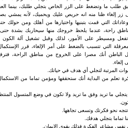
يق طلب ما وتضغط على الزر الخاص بتجلي طلبك، بينما العق
زر إلغاء ظنا منه انه حريص عليك ويحميك، لأنه يمشي بص
وعاداتك التي قمت بتبنيها واختيارها من أهلك ومن حولك ح
ناطق راحة، عندما يلحظ خروجك منها سيحاربك بشدة حتى ي
فعل ومسيطر على الأمور، لذلك وقبل تشغيل آلة الكون
معرقلة التي تتسبب بالضغط على أمر الإلغاء، قرر الإستكمال 
عقل الباطن أنك مصرا على الخروج من مناطق الراحة، فترف
إلغاء.
وات المرتبة لتجلي أي هدف في حياتك.
كرة تعلم من البداية أنك ستحققها ومؤمن تماما من الاستكمال 
 يتجلي ما تريد وفق ما تريد ولا تكون في وضع المتسول المنتظ
ون.