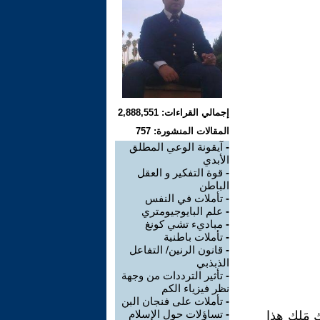
إجمالي القراءات: 2,888,551
المقالات المنشورة: 757
-
آيقونة الوعي المطلق
الأبدي
-
قوة التفكير و العقل
الباطن
-
تأملات في النفس
-
علم البايوجيومتري
-
مباديء تشي كونغ
-
تأملات باطنية
-
قانون الرنين/ التفاعل
الذبذبي
-
تأثير الترددات من وجهة
نظر فيزياء الكم
-
تأملات على فنجان البن
-
تساؤلات حول الإسلام
مَلِك هذا