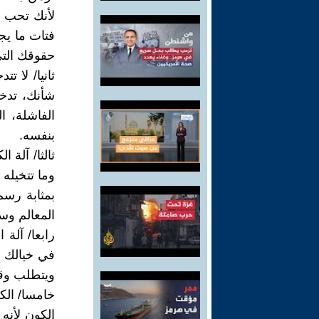
لأنك تحب ا
فتات ما يج
حقوقك التي
ثانيا/ لا 
شأنك، تدخ
الفاشلة، ا
بنفسه.
ثالثا/ آلة 
وما تتخيله
بمثابة رس
المعالم وس
رابعا/ آلة
في خيالك 
ويتطلب وقو
خامسا/ الك
الكون لأنه