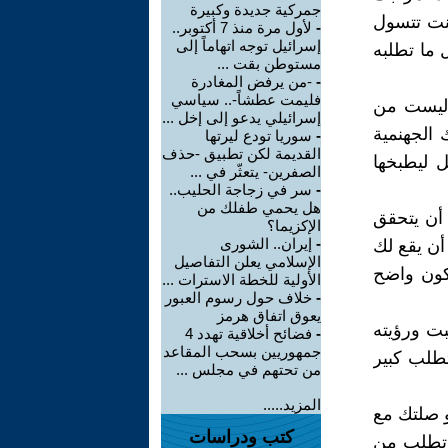
جمركية جديدة وكبيرة
نت تتسول
-
لأول مرة منذ 7 أكتوبر..
إسرائيل توجه اتهاماً إلى
 ما تطلبه
مستوطن بقت ...
-
-من يرفض المغادرة
فليمت عطشاً-.. سياسي
 ليست من
إسرائيلي يدعو إلى إخل ...
الجهنمية
-
سوريا تودع ليرتها
القديمة لكن تطبيق -حذف
ل ليطبخها
الصفرين- يتعثّر في ...
-
سر في زجاجة الحليب..
هل يحمي طفلك من
ه أن يتحقق
الإكزيما؟
-
إيران.. الشورى
أن يقع لك
الإسلامي يعلن التفاصيل
كون واضح
الأولية للخطة الاسترات ...
-
خلاف حول رسوم العبور
يعوق اتفاق هرمز
بت ورؤيته
-
فضائح أخلاقية تهدد 4
جمهوريين بسحب المقاعد
طلب كبير
من تحتهم في مجلس ...
المزيد.....
و صلتك مع
كتب ودراسات
د تطلب من