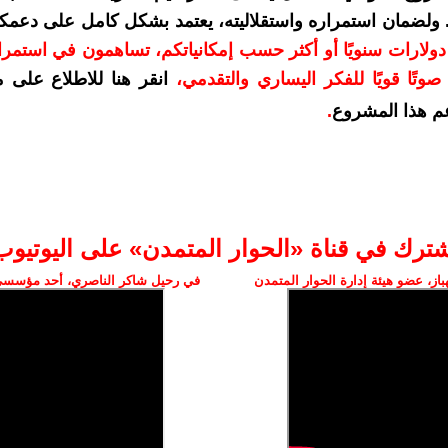
. ولضمان استمراره واستقلاليته، يعتمد بشكل كامل على دعمك
دعمكم بمبلغ 10 دولارات سنويًا أو أكثر حسب إمكانياتكم، تساهمون في استم
وتًا قويًا للفكر اليساري والتقدمي
،
انقر هنا للاطلاع على 
م هذا المشروع
.
شترك في قناة «الحوار المتمدن» على اليوتيوب
ز، عضو هيئة إدارة الحوار المتمدن
في رحيل شاكر الناصري، أحد مؤسسي 