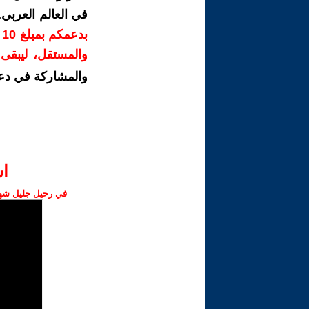
في العالم العربي
ب
والمستقل، ليبقى ص
والمشاركة في دع
ا‫
في رحيل جليل شهبا