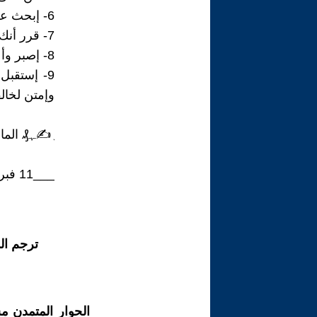
6- إبحث عن أي إحتمالات لقناعات معرقلة تخص فكرتك.
7- قرر أنك ملتزم ومستكمل لطريقك مهما حدث مراقبا لمشتتات العقل الباطن.
8- إصبر وأعط للكون وقته في طباعة هدفك بقدر حجمه.
9- إستقب
وإمتن لخال
͜ ✍ﮩ₰ الما
___11 فبراير 2022___
ترجم ال
الحوار المتمدن م