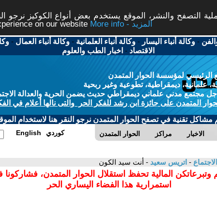
ة التصفح والنشر، الموقع يستخدم بعض أنواع الكوكيز نرجو النق
More info - المزيد
experience on our website
الفن
-
وكالة أنباء اليسار
-
وكالة أنباء العلمانية
-
وكالة أنباء العمال
-
وكا
الاقتصاد
-
اخبار الطب والعلوم
 الرئيسي لمؤسسة الحوار المتمدن
، علمانية، ديمقراطية، تطوعية وغير ربحية
ل مجتمع مدني علماني ديمقراطي حديث يضمن الحرية والعدالة الاجتم
حوار المتمدن على جائزة ابن رشد للفكر الحر والتى نالها أعلام في الفك
م مشاكل تقنية في تصفح الحوار المتمدن نرجو النقر هنا لاستخدام الموقع
كوردي
English
الاخبار
مراكز
الحوار المتمدن
لاجتماع
-
اتريس سعيد
- أنت سيد الكون
 وتبرعاتكن المالية تحفظ استقلال الحوار المتمدن، فشاركونا 
استمرارية هذا الفضاء اليساري الحر