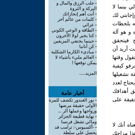
-
جلب الرزق والمال و
 بينما لا
البركة و الثروة
-
أنت أهم إنجازاتك
إجابتي لك
-
كلمات من عالم آخر
ه بلحظات
-
عزائي
-
الطاقة و الوعي الكوني
و هو آلة
-
كنا بخير لولا الآخرون
ج فيتحقق
-
حينما يختفي المزيفين
-
كن أنانيا
ت أريد أن
-
مبادىء الكارما الشكلية
قول وقتها
-
العالم مليء بأشياء لا
يمكن توقعها !
رفو كيفية
المزيد.....
ة تشغيلها
حتاج لعدد
يق أهدافك
أخبار عامة
قيقة على
-
نور الغندور تكشف للمرة
الأولى حقيقة مرضها
وزواجها وعملها الر ...
-
نهاية قطيعة الجزائر
ومالي تشغل فرنسا
اه أنك لا
-
-أكسيوس-: ترامب قد
يحصل على سلطة
ذا مزاجك