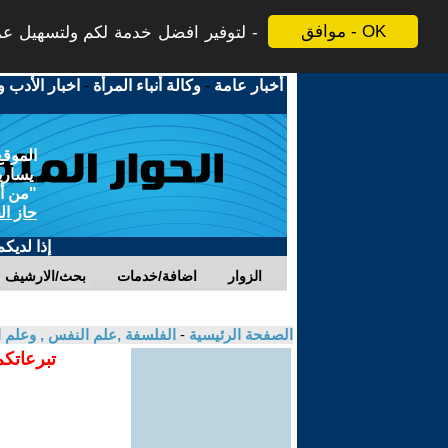
موافق - OK
لتوفير افضل خدمة لكم ولتسهيل عملي
أخبار عامة
-
وكالة أنباء المرأة
-
اخبار الأدب و
الموقع
يسارية
"من أج
حاز ال
إذا لديك
الزوار
اضافة/خدمات
بحث/الارشيف
الصفحة الرئيسية
-
الفلسفة ,علم النفس , وعلم ا
تبرعاتكم