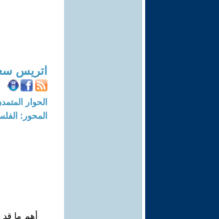
اتريس سع
الحوار المتمدن-العدد: 7159 - 22
المحور: الفلس
أهم ما قد 