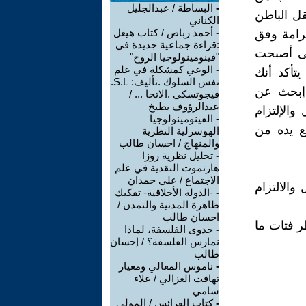
-
البساطة / عبدالجليل
ل الباطن
الكناني
-
أحمد رباص / كتاب هيغل
رامة وفق
:قراءة جماعية جديدة في
تى أصبحت
"فينومينولوجيا الروح"
-
الوعي كمشكلة في علم
تأكد أنك
نفس السلوك .تأليف: S.L.
 إبحث عن
فيجوتسكي .الاتحا ... /
عبدالرؤوف بطيخ
والإلتزام
-
الفينومينولوجيا
ع يده من
الهوسرلية النظرية
والمنهاج / احسان طالب
-
تحليل نظرية روزا
هارتموت النقدية في علم
الاجتماع / علي حمدان
والالتزام
-
-الدولة الأخلاقية- تفكيك
ظاهرة المدنية والتمدن /
احسان طالب
ر فتات ما
-
جدوى الفلسفة، لماذا
نمارس الفلسفة؟ / إحسان
طالب
-
ناموس المعالي ومعيار
تهافت الغزالي / علاء
سامي
-
كتاب العرائس / المولى