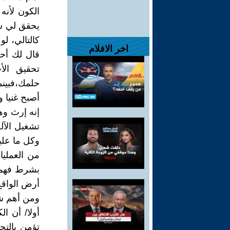
الكون لأنه
يحقق لي شي
كالتالي، ل
اخر الافلام
قال لك أح
تحقيق الأ
حلمك،فبينم
أصبح غنيا 
إنه إرث وه
تشغيل الآل
وكل ما علي
من العمليا
بشرط فهمك
أرض الواقع
ومن أهم ش
أولا/ أن ا
تؤمن بالت