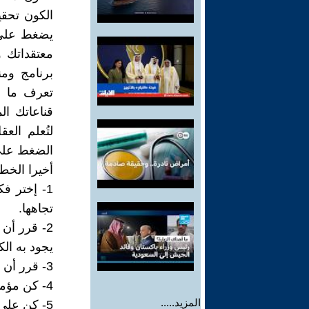
الكون تحق
يضغط على 
معتقداتك 
برنامج وم
تعرف ما ت
قناعاتك ال
لتُعلم ال
الضغط على 
أخيرا الخط
1- إختر ف
تجاهها.
2- قرر أن
يجود به الك
3- قرر أن تتجه نحو فكرتك وتسعى تجاهها.
4- كن مؤمنا تماما بتجلي هدفك.
المزيد.....
5- كن على نفس مشاعر الفكرة فذلك يقوي الإيمان.