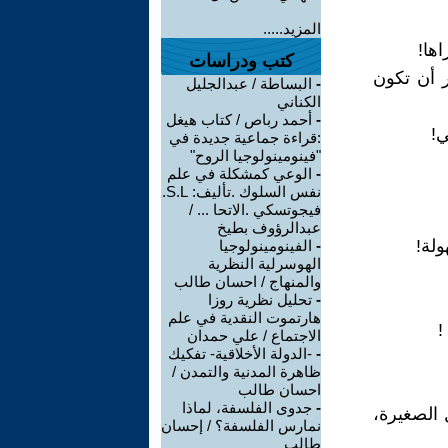
المزيد.....
كتب ودراسات
 أن تكون
-
البساطة / عبدالجليل
الكناني
-
أحمد رباص / كتاب هيغل
:قراءة جماعية جديدة في
"فينومينولوجيا الروح"
-
الوعي كمشكلة في علم
نفس السلوك .تأليف: S.L.
فيجوتسكي .الاتحا ... /
عبدالرؤوف بطيخ
-
الفينومينولوجيا
الهوسرلية النظرية
والمنهاج / احسان طالب
-
تحليل نظرية روزا
هارتموت النقدية في علم
الاجتماع / علي حمدان
-
-الدولة الأخلاقية- تفكيك
ظاهرة المدنية والتمدن /
احسان طالب
-
جدوى الفلسفة، لماذا
 الصغيرة،
نمارس الفلسفة؟ / إحسان
طالب