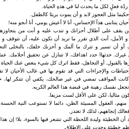
دّة فعلٍ لكل ما يحدث لنا في هذهِ الحياة.
 من يقف على أطلال أحزانك و تندب عليه و أنت من يتجاوزه
و الأمل، أنت الذي تقرر ما تريد أن تكون عليه، أن تتوقف و
أو أن تسير و تترك ما آلمك و أحزنك خلفك، بالتخلى الت
غيرك. حدثهاا حدد اهدافك، لا تتنازل عن تحقيق أحلامك. 
ها بالقبول. أو التجاهل، فقط اترك كل شيء ينغص عنك الحياة 
لإحتياطات والإجراءات التي قد تقوم بها في غالب الأحيان لا ت
كانت المواقف تمضي في غير صالحك، يكفي أن تتنكر لها، 
 تجعل نفسك رهينة في قبضة هذا العالم الكريه.
كن منهم، العقول المسيئة الظن، دائما لا تستوعب النية الحسنة، 
عالك إتجاههم، لذلك لا تعتذر.
عتقد أن الخطيئة وليدة اللحظة التي تشعر فيها بالسوء، بلا! إن هذا
ظم خطيئة وجدت على الإطلاق.