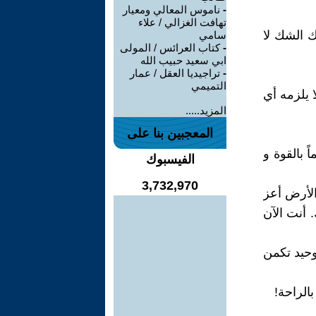
-
ناموس المعالي ومعيار
تهافت الغزالي / علاء
ك الشك لا
سامي
-
كتاب العرائس / المولى
ابي سعيد حبيب الله
-
تراجيديا العقل / عمار
التميمي
 يلزمه أي
المزيد.....
المعجبين بنا على
 بالقوة و
الفيسبوك
3,732,970
الأرض أعز
 أنت الآن
وحيد تكمن