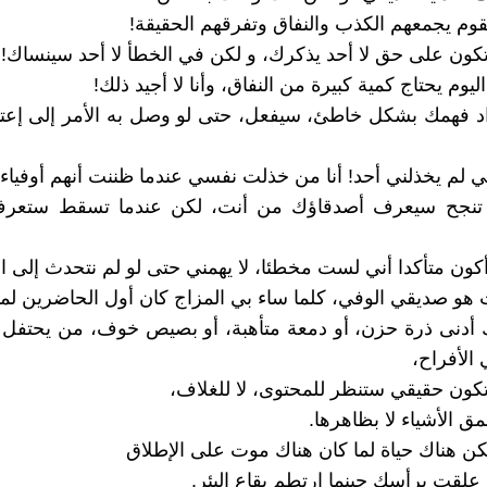
أراد فهمك بشكل خاطئ، سيفعل، حتى لو وصل به الأمر إلى إع
ما تنجح سيعرف أصدقاؤك من أنت، لكن عندما تسقط ستع
ملك أدنى ذرة حزن، أو دمعة متأهبة، أو بصيص خوف، من يحتفل 
الأفراح،
ق الأشياء لا بظاهرها.
 علقت برأسك حينما إرتطم بقاع البئر.