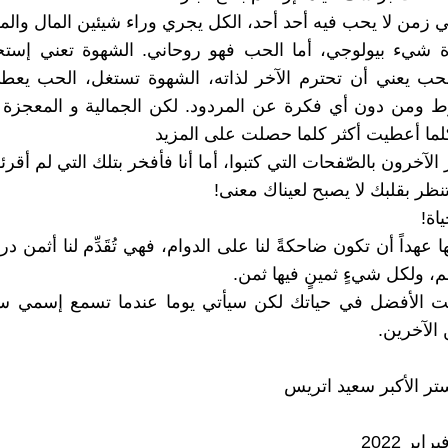
هوة شيء بيولوجي، أما الحب فهو روحاني. الشهوة تعني إستخ
لحب يعني أن تحترم الآخر لذاته، الشهوة تستغل، الحب يع
بدون شروط ومن دون أي فكرة عن المردود. ⁦لكن الجمال
ا عهداً أن تكون ضاحكةً لنا على الدوام، فهي تُقَدِّم لنا أثمن 
م، ولكل شيءٍ ثمينٍ فيها ثمن.
 لست الأفضل في حياتك لكن سيأتي يوما عندما تسمع إسمي س
الآخرين.
ر الأكبر سعيد اتريس