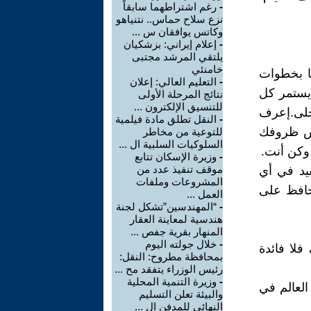
-
رغم اشتراطهما سابقاً
نزع سلاح حماس.. نتنياهو
وكاتس يوافقان س ...
-
إعلام إيراني: بزشكيان
يلتقي المرشد مجتبى
خامنئي
ا بخطوات
-
التعليم العالي: إعلان
 يستمر كل
نتائج المرحلة الأولى
للتنسيق الإلكترون ...
جلى.إعرف
-
النقل تطلق مادة فيلمية
عش ظروفك
للتوعية من مخاطر
السلوكيات السلبية ال ...
وكن أنت.
-
وزيرة الإسكان تتابع
موقف تنفيذ عدد من
فيد في أي
المشروعات وملفات
حافظ على
العمل ...
-
“المهندسين”تشكل لجنة
هندسية لمعاينة العقار
المنهار بقرية جفص ...
-
خلال جولته اليوم
فلا فائدة
بمحافظة مطروح: النقل:
رئيس الوزراء يتفقد مح ...
-
وزيرة التنمية المحلية
 العالم في
والبيئة تعلن التسليم
النهائي للمدفن ال ...