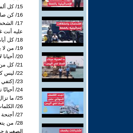
15/ كل ألم في الحياة يعطينا درسا، يزيل من القائمة شخصا.
16/ كن صادقا مع نفسك أولا, حتى ترى الأشياء التي لا يستطيع غيرك أن يراها!
17/ الش
عليه أنت غد
18/ كل أيامي قضيتها وحدي, لذا لا يشكل حضورك أو غيابك شيئا بالنسبة لي!
19/ من لا يكتفي بك, تأكد أنه لا يستحقك أبدا !
20/ أحيانا لا تكون قيمة لما نقوله, مقارنة مع ما نشعر به!
21/ كل من إكتفى منك إختفى!
22/ ليس كل ما تعرفه يريح قلبك، فبعض الأشياء تكون أجمل لو بقيت مجهولة!
23/ إكتفي بنفسك لنفسك، فهذا زمن العابرين.
24/ أحيانًا تكون وحيدًا لأنك تعرف الطريق جيدًا، ليس لأنك ضائع.
25/ ما تزال الأيام تؤكد لنا أننا كنا نبالغ في مكانة الأشخاص الخطأ ذات يوم !
26/ الكلمات الصادقة توازن بين المبدأ و الموقف.
27/ أجنحة الخداع لا تحلق عاليا.
28/ من ي
الصغيرة جدا