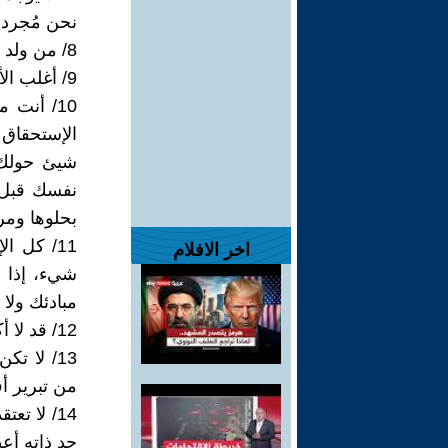
نحن مُجرد ر
8/ من ولد حكيما مثل العجوز لابد و أن يموت بريئا كالطفل.
9/ أغلب الأحيان ينتابنى هذآ الإحساس، أنا لا أعيش يومي، أنا أنجو منه!
10/ أنت
الإستحقاق 
شيئ حولك 
نفسك قبل 
بحلوها ومر
11/ كل ا
اخر الافلام
شيء، إذا 
مبادئك ولا
12/ قد لا أكون مثاليا، لكن على الأقل لست مزيفا.
13/ لا ت
من تبرير أف
14/ لا ت
حد ذاته أع