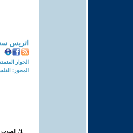
اتريس سع
الحوار المتمدن-العدد: 7167 - 22
المحور: الفلس
1/ الصوت