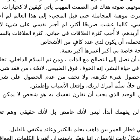
وتهم. صوته هناك في الصمت المهيب يأتي كيقين لا كخيارات.
سرت موهبة المجاملة حتى قبل المجيء إلى هذا العالم ‏لم أ
، كالما عشت صريحًا أكثر، ‏لم أجبر نفسي على شيء لا أر
يدهم، ‏لا أُحب كثرة العلاقات في حياتي، ‏كثرة العلاقات بالنس
تحمله، ‏أن يكون لدي عدد كافٍ من الأشخاص
 خاصة بي أكبر ‏أعتبرها أكبر نعمة.
ردت أن تصل إلى التصالح مع الذات ، ومن ثم السلام الداخلي، تخل
في حياة البشر، إنه الخوف فوق الطبيعي. لاتخَف من فقد شيء 
حصول شيء تكرهه، ولا تخَف من عدم الحصول على شيء 
حلاً، سلّم أمرك لربك، وإفعل الأسباب وإطمئن.
 الوحيد الذي يجب أن تقارن نفسك به هو شخص لا يمكن 
 لن يفهمك أبداً، ليس ﻷنك غامض بل ﻷنك حقيقي وهم تع
 شكلٌ ثابت للإنسان، إننا نتغيّر بإستمرار. تُغيرنا الكلمات، المواق