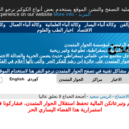
ة التصفح والنشر، الموقع يستخدم بعض أنواع الكوكيز نرجو النق
More info - المزيد
experience on our website
الفن
-
وكالة أنباء اليسار
-
وكالة أنباء العلمانية
-
وكالة أنباء العمال
-
وكا
الاقتصاد
-
اخبار الطب والعلوم
 الرئيسي لمؤسسة الحوار المتمدن
، علمانية، ديمقراطية، تطوعية وغير ربحية
ل مجتمع مدني علماني ديمقراطي حديث يضمن الحرية والعدالة الاجتم
حوار المتمدن على جائزة ابن رشد للفكر الحر والتى نالها أعلام في الفك
م مشاكل تقنية في تصفح الحوار المتمدن نرجو النقر هنا لاستخدام الموقع
كوردي
English
الاخبار
مراكز
الحوار المتمدن
لاجتماع
-
اتريس سعيد
- أجنحة الخداع لا تحلق عاليا
 وتبرعاتكن المالية تحفظ استقلال الحوار المتمدن، فشاركونا 
استمرارية هذا الفضاء اليساري الحر