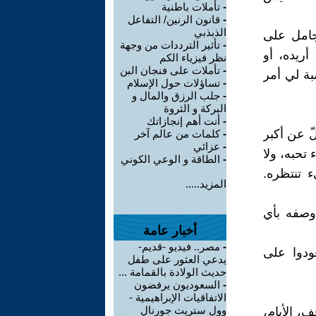
-
تأملات باطنية
-
قانون الرنين/ التفاعل
الذبذبي
جامل على
-
تأثير الترددات من وجهة
يده، ‏أو
نظر فيزياء الكم
-
تأملات على فنجان البن
بة لي أمر
-
تساؤلات حول الإسلام
-
جلب الرزق والمال و
البركة و الثروة
-
أنت أهم إنجازاتك
ّ عن أكبر
-
كلمات من عالم آخر
-
عزائي
تحبه، ولا
-
الطاقة و الوعي الكوني
تنتظره.
المزيد.....
وصفه بأي
أخبار عامة
-
مصر.. فيديو -قديم-
ودوا على
يدعي العثور على طفل
حديث الولادة بالقمامة ...
-
السعوديون يرفضون
الاتفاقيات الإبراهيمية -
وول ستريت جورنال
ف، الأيام،