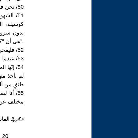
50/ نحن في زمن لا يحب فيه أحد أحد، الكل يجري وراء شيئين المال والمصلحة!
51/ الش
كوسيلة، ا
هي أن "كلما أعطيت أكثر كلما حصلت على المزيد".
52/ فليفخر الآخرون بالصّفحات التي كتبوا، أما أنا فأفخر بتلك التي لم أقرئها بعد!
53/ عندما تنظر بقلبك لا يصبح لعيناك معنى!
54/ ‏إنّها الحياة!
لم نأخذ منه
طبَقٍ من أل
55/ أنا
مختلف عن 
✍ﮩ₰ الماست
_____20 فبراير 2022_____