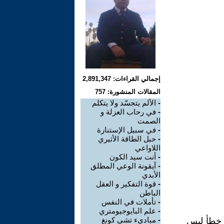
إجمالي القراءات: 2,891,347
المقالات المنشورة: 757
-
الألم يتجسّد ولا يتكلم
-
في رحاب العزلة و
الصمت
-
في سبيل الإستنارة
-
حبل الطاقة الأثيري
اللاواعي
-
أنت سيد الكون
-
آيقونة الوعي المطلق
الأبدي
-
قوة التفكير و العقل
الباطن
-
تأملات في النفس
-
علم البايوجيومتري
-
مباديء تشي كونغ
 خطأ ليس