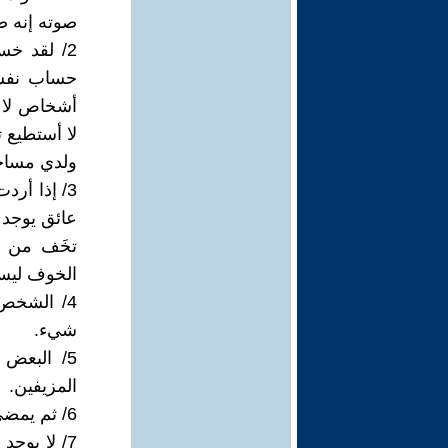
صوته إنه ص
2/ لقد خ
حساب نفسي
أشخاص لا أر
لا أستطيع 
‏ولدي مساحة
3/ ‏إذا أ
عائق يوجد 
تخَف من 
الخوف ليس 
4/ الشخص
شيء.
5/ البعض
المزيفين.
6/ ثم يمضي قطار العمر بين ذاهب يحلم بالكثير وعائد مكتفي بالقليل.
7/ لا يوجد