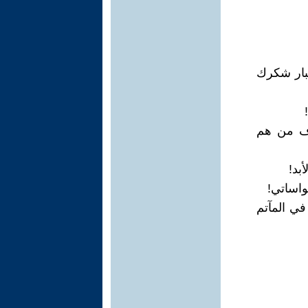
تبار شكرك
رف من هم
في المآتم