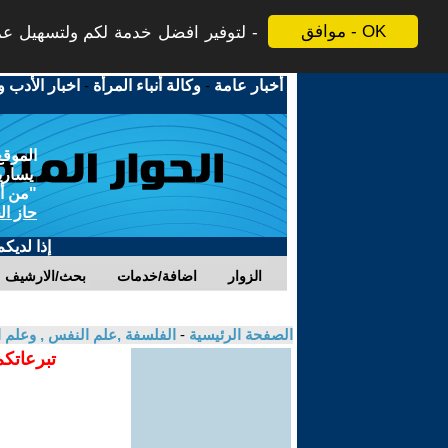
موافق - OK
لتوفير افضل خدمة لكم ولتسهيل عملي
أخبار عامة
-
وكالة أنباء المرأة
-
اخبار الأدب و
الموقع
يسارية
"من أج
حاز ال
إذا لديك
الزوار
اضافة/خدمات
بحث/الارشيف
الصفحة الرئيسية
-
الفلسفة ,علم النفس , وعلم ا
تبرعاتكم