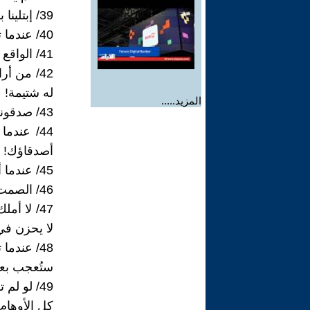
39/ إبتلينا بقوم يجمعهم الكذب والنفاق وتفرقهم الحقيقة!
40/ عندما تكون على حق لا أحد يذكرك، و لكن في الخطأ لا أحد سينساك!
41/ الواقع اليوم يحتاج كمية كبيرة من النفاق، وأنا لا أجيد ذلك!
42/ من 
له شتيمة!
المزيد.....
43/ صدقوني لم يخذلني أحد! أنا من خذلت نفسي عندما ظننت أنهم أوفياء!
44/ عند
أصدقاؤك!
45/ عندما أكون متأكدا أني لست مخطئا، لا يهمني حتى لو لم نتحدث إلى الأبد!
46/ الصمت هو صديقي الوفي، كلما ساء بي المزاج كان أول الحاضرين لمواساتي!
47/ لا أ
لا يحزن في 
48/ عندما تكون حقيقي ستنظر للمحتوى، لا للغلاف،
ستُعجب بعم
49/ لو لم تكن هناك حياة لما كان هناك موت على الإطلاق
كل الأوهام