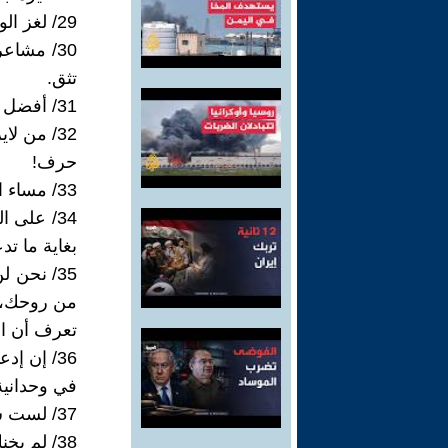
29/ لغز الوجود سر تفوح به الأزهار، لكن لا تبوح به الكلمات.
30/ مشاع
تثق.
31/ أفضل طريقة لخداع الأحمق هي أن تجعل الأحمق، يعتقد بأنه يخدعك.
32/ من ل
حرف!
33/ مساء الخير للمبادىء التي تنقذنا من بؤسنا!
34/ على 
بغاية ما تد
35/ نحن 
من روحك، و
تعرف أن ال
36/ إن إ
في وحدانية
37/ لست شخصا انطوائيا ولا صعب الفهم، ولكن ليس الجميع أشعر معهم بالراحة!
38/ لم يخنك أحد يا صديقي، و لكن أنت وثقت بالخائن!