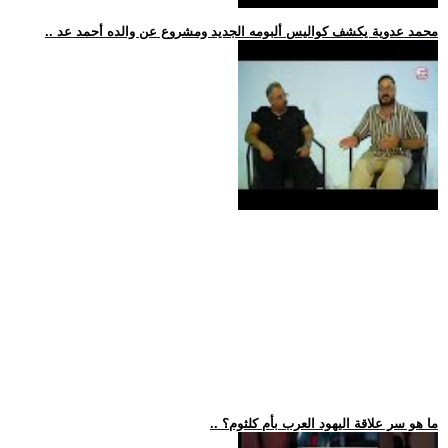
.. محمد عدوية يكشف كواليس ألبومه الجديد ومشروع عن والده أحمد عد
.. ما هو سر علاقة اليهود العرب بأم كلثوم؟