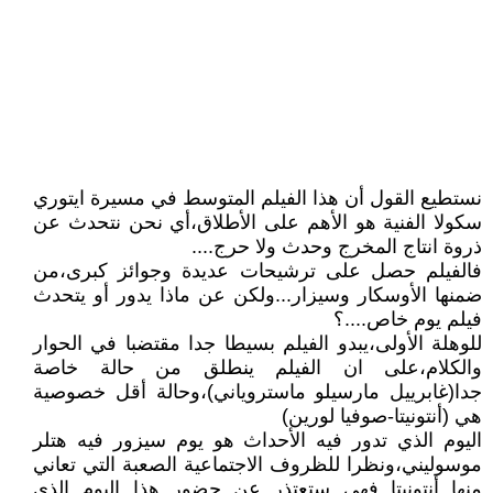
نستطيع القول أن هذا الفيلم المتوسط في مسيرة ايتوري
سكولا الفنية هو الأهم على الأطلاق،أي نحن نتحدث عن
ذروة انتاج المخرج وحدث ولا حرج....
فالفيلم حصل على ترشيحات عديدة وجوائز كبرى،من
ضمنها الأوسكار وسيزار...ولكن عن ماذا يدور أو يتحدث
فيلم يوم خاص....؟
للوهلة الأولى،يبدو الفيلم بسيطا جدا مقتضبا في الحوار
والكلام،على ان الفيلم ينطلق من حالة خاصة
جدا(غابرييل مارسيلو ماستروياني)،وحالة أقل خصوصية
هي (أنتونيتا-صوفيا لورين)
اليوم الذي تدور فيه الأحداث هو يوم سيزور فيه هتلر
موسوليني،ونظرا للظروف الاجتماعية الصعبة التي تعاني
منها أنتونيتا فهي ستعتذر عن حضور هذا اليوم الذي