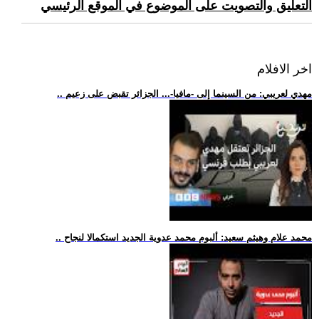
التعليق والتصويت على الموضوع في الموقع الرئيسي
اخر الافلام
.. مهدي لعريبي: من السينما إلى -مافيا-... الجزائر تقبض على زعيم
.. محمد علام وهيثم سعيد: ألبوم محمد عدوية الجديد استكمالا لنجاح