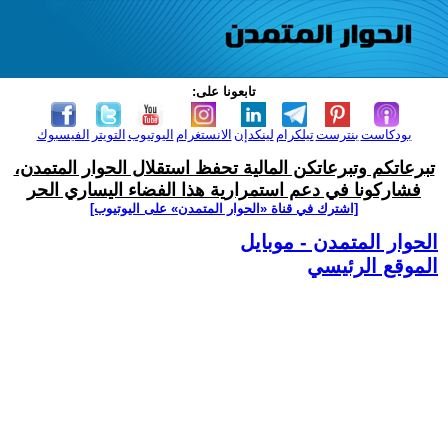
تابعونا على:
بودكاست
بنترست
تيلكرام
لينكدإن
الانستغرام
اليوتيوب
التويتر
الفيسبوك
تبرعاتكم وتبرعاتكن المالية تحفظ استقلال الحوار المتمدن،
فشاركونا في دعم استمرارية هذا الفضاء اليساري الحر
[اشترك في قناة ‫«الحوار المتمدن» على اليوتيوب]
الحوار المتمدن - موبايل
الموقع الرئيسي