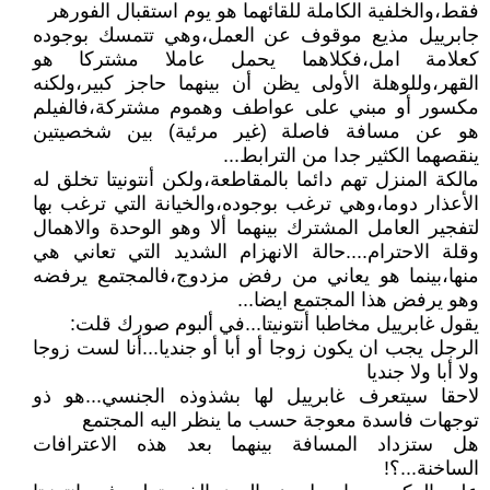
فقط،والخلفية الكاملة للقائهما هو يوم استقبال الفورهر
جابرييل مذيع موقوف عن العمل،وهي تتمسك بوجوده
كعلامة امل،فكلاهما يحمل عاملا مشتركا هو
القهر،وللوهلة الأولى يظن أن بينهما حاجز كبير،ولكنه
مكسور أو مبني على عواطف وهموم مشتركة،فالفيلم
هو عن مسافة فاصلة (غير مرئية) بين شخصيتين
ينقصهما الكثير جدا من الترابط...
مالكة المنزل تهم دائما بالمقاطعة،ولكن أنتونيتا تخلق له
الأعذار دوما،وهي ترغب بوجوده،والخيانة التي ترغب بها
لتفجير العامل المشترك بينهما ألا وهو الوحدة والاهمال
وقلة الاحترام....حالة الانهزام الشديد التي تعاني هي
منها،بينما هو يعاني من رفض مزدوج،فالمجتمع يرفضه
وهو يرفض هذا المجتمع ايضا...
يقول غابرييل مخاطبا أنتونيتا...في ألبوم صورك قلت:
الرجل يجب ان يكون زوجا أو أبا أو جنديا...أنا لست زوجا
ولا أبا ولا جنديا
لاحقا سيتعرف غابرييل لها بشذوذه الجنسي...هو ذو
توجهات فاسدة معوجة حسب ما ينظر اليه المجتمع
هل ستزداد المسافة بينهما بعد هذه الاعترافات
الساخنة...؟!