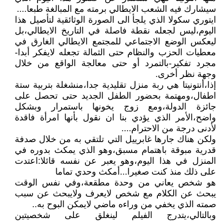
سيشارك فيه الشعب الايطالي برمته مع المبالغة طبعا....
ايتوري سكولا الذي يلجأ الى الصورة الوثائقية لتأصيل هذا
اليوم،ليس لجعله نقطة فاصلة في التاريخ الايطالي،بل
ليعكس الوضع الاجتماعي للمجتمع الايطالي الغارق في
معطيات الحزب والنظام حتى الثمالة تجعله لايفكر أبدا-
مجرد تفكير-بالتمرد أو حتى معالجة الواقع من خلال
وجهة نظر أخرى.
إذا،أنتونيتا هي ربة منزل تقليدية جدا،منشغلة بتربية ستة
اطفال،ومهتمة بحضور الطفل الجديد حتى تحصل على
جائزة الدولة،ومع زوج يخونها باستمرار وبشكل
واضح،الأمر الذي يؤدي بنا ان نقول بأنها امرأة فاقدة
لأدنى درجة من الاحترام....
ولكن هناك جارها غابرييل التي تلتقي به من خلال صدفة
قدرية مبوقة باهتمام مسبق،وهو الذي يمكث بدوره في
المنزل في هذا اليوم،وهو يعبر عن نفسه قائلا:اعتدت
على ذلك منذ كنت صغيرا...أمكث وحدي تماما
هو شخص يعاني من وحدة مطقعة،وفي نفس الوقت
يبحث عن الكلام مع شخص لايعرف ولايبحث عن سبب
صمته الذي يخفي من وراءه ماضي لايمكن البوح به..
وبالتالي،يتدرج الفيلم لينغلق على شخصيتين