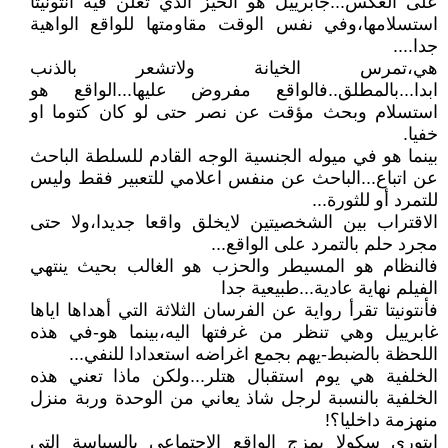
على العكس...جابرييل هو الحيز الذي تعلن فيه انتونيتا
استسلامها،وفي نفس الوقت مقاومتها للواقع الواهية
جدا....
هي،تمرس الخيانة ولاتشعر بالذنب
ابدا...بالمطلق..فالواقع مفروض عليها...الواقع هو
استسلام وبحث مؤقت عن نصر حتى لو كان كتوما او
خفيا.
بينما هو في ميوله الجنسية الوجه القادم للسلطة الباحث
عن اتباع...الباحث عن منفس اعلامي للتعبير فقط وليس
للتمرد أو للثورة...
الاقتراب بين الشخصيتين لايخلق واقعا جديدا،ولا حتى
مجرد حلم بالتمرد على الواقع...
فالنظام هو المسيطر والحزب هو الغالب بحيث ينتهي
الفيلم نهاية عادية...طبيعية جدا
فأنتونيتا تقرأ رواية عن الفرسان الثلاثة التي أهداها اياها
غابرييل وهي تنظر من غرفتها اليه،بينما هو-في هذه
اللحظة بالضبط-يهم بجمع اغراضه استعدادا للنفي...
الخلفية هي يوم استقبال هتلر...ولكن ماذا تعني هذه
الخلفية بالنسبة لرجل شاذ يعاني من الوحدة وربة منزل
منهزمة داخليا؟!
ايتوري سكولا يمزج الواقع الاجتماعي بالسياسة التي