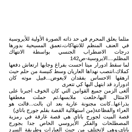
مثلما يعلق المحرم في حد ذاته الصورة الأولية للأيروسية
في العنف المنظم للانتهاكات،تعمق المسيحية بدورها
درجات الاضطراب الجنسي بواسطة الانتهاك
المظلم....الايروسية-ص142
لما سقط ادورار ميتا احست بفراغ وجابها ارتعاش دفعها
كملاك،انتصب نهداها العاريان وسط كنيسة من حلم حيث
ارهقها الاحساس بفقدان لايعوض...قبيل موته كان
ادورارد قد ابتهل اليها كي تتعرى
ألغى الزمن جميع القوانين التي كان الخوف اجبرنا على
الامتثال اليها،خلعت ملابسها،ثم حملت معطفها
بذراعها..كانت مجنونة عارية بعد ان بالت...قالت هو
العراء والفظاعة(من استهلالية القصة بقلم جورج باتاي)
قصة الميت لجورج باتاي هي قصة غارقة في رمزية
المصطلحات والفكر الأيروسي الخاص جدا بجورج
باتاي،وهي لاتختلف من حيث العبارات وطريقة السرد