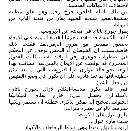
لاحتفالات الانتهاكات القدسية.
من تلك الليلة الفاجرة خرج رجل وهو يغلق مظلته
بمشقة،تقطع شبحه الشبيه بفأر من فتحة الباب من
الرواية
يقول جورج باتاي في مبحثه عن الايروسية:
كانت الكنيسة قد فقدت جزئيا القدرة الدينية على الايحاء
بحضور مقدس مع مرور الزمن:لقد فقدت ذلك
خاصة،بسبب ان الشيطان أو النجس توقف عن التحكم
في اضطراب جوهري،وفي الوقت نفسه كانت العقول
المتحررة قد توقفت عن الايمان بالشر.لقد انساقت بهذا
الوجه نحو حالة تتوارى فيها الايروسية التي لم تعد تمثل
خطيئة.لأنها لم تعد قادرة على ان تكون في وضع (المتيقن
من فعل الشر).
ففي عالم يكون مدنسا-الكلام لازال لجورج باتاي-
باكمله،لن يحصل شيء خارج نطاق الميكانيكا
الحيوانية.صحيح انه يمكن لذكرى خطيئة ان تستمر،ولكنها
سترتبط بالوعي بمجرد سراب.
ماري تبول على الكونت:
ظلت ماري تبول...
ارتوت بالبول بيديها وهي وسط الزجاجات والاكواب