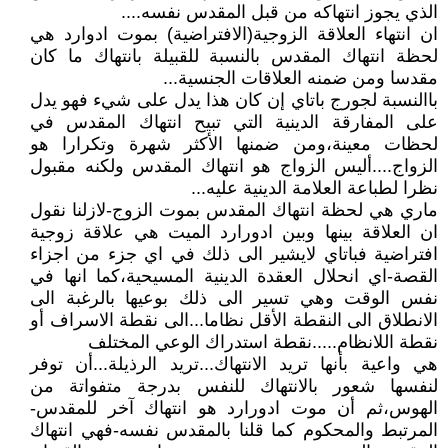
الذي يجوز انتهاكه من قبل المقدس نفسه....
ان انتهاء العلاقة الزوجية(الافتراضية) بموت ادوارد هي
لحظة انتهاك المقدس بالنسبة للقبيلة بانتهاك ما كان
مقدسا ومن ضمنه العلاقات الجنسية...
باالنسبة لجورج باتاي إن كان هذا يدل على شيء فهو يدل
على المفارقة الدينية التي تبيح انتهاك المقدس في
لحظات معينة،ومن ضمنها الأكثر شهرة وتكرارا هو
الزواج....أليس الزواج هو انتهاك المقدس ولكنه مقبول
نظرا لطباعة العلامة الدينية عليه...
ماري هي لحظة انتهاك المقدس بموت الزوج-لازلنا نقول
ان العلاقة بينها وبين ادورارد الميت هي علاقة زوجية
افتراضية فباتاي لايشير الى ذلك في اي جزء من اجزاء
القصة-اي انحلال العقدة الدينية المسيحية،كما انها في
نفس الوقت وهي تسير الى ذلك بوعيها بالرغبة الى
الانطلاق الى النقطة الأقل نظاما...الى نقطة الاسراف أو
نقطة اللانظام.....نقطة استدراك الوعي المختلف
هي واعية بأنها تريد الانتهاك...تريد الرذيلة...أن توفر
لنفسها شعور بالانتهاك للنفس بدرجة متفواتة من
الهوس،ثم أن موت ادورارد هو انتهاك آخر للمقدس-
المرتبط والمحكوم كما قلنا بالمقدس نفسه-فهي انتهاك