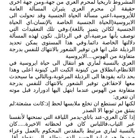
المشروط تاريخيا لمحرم العري من جهة،ومن جهة أخرى
حقيقة أن محرم العري يثيران المسألة العامة
للأيروسية،اعني مسألة الحياة الجنسية وقد تحولت الى
الايروسية(الحياة الجنسية الخاصة بالإنسان،اي الحياة
الجنسية لكائن يتميز باللغة)،وفي تلك التعقيدات التي
توصف بأنها مرضية،أي في الرذائل, تكون لهذه المسألة
دلالتها الخاصة دائما.وفي هذا المستوى يمكن تحديد
الرذيلة على انها فن توفير الشعور بالانتهاك للنفس بدرجة
متفاوتة من الهوس....الايروسية
العري بالنسبة لماري هو انتقال الى حياة ايروسية في
اللانظام،انطلاق من كينونة الكبت الى كينونة اعلى وهذا
بحد ذاته يقودها الى الرذيلة المرغوبة،وبالتالي ما سيحدث
معها لاحقا:فن توفير الشعور بالانتهاك للنفس بدرجة
متفاوتة من الهوس عندما ابتهل اليها ادورارد قبل موته
ان تتعرى:
لكنها لم تستطع ان تخلع ملابسها لحظ إذ:كانت مشعثة:لم
ينبثق من ثوبها الا الصدر
إذا كان العري-عند باتاي-يدمر اللياقة التي نمنحنها لأنفسنا
عبر الثياب،فاللباس كان في لحظاته الاخيرة.....كان
بالنسبة لماري مرتبط بالمقدس المحكوم بالعمل وعراء
صدرها هو غرابة الجسد الذي ينطلق الى نقطة أقل