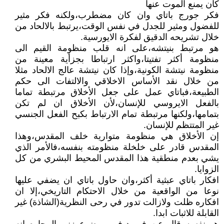
كان يمنع الموت عنها
فكر جورج باتاي وان كان مضطرب،ولكنه فكر مثير
للفضول ومثير للجدل في نفس الوقت،يرتبط بالالحاد من
خلال تشريحه الدقيق لفكرة الايورسية.
هو مرتبط بنيتشه،على انه قلب منظومة القيم الى
منظومة أكثر تفتيتا،واكثر ارتباطا بجزأية معينة من
منظومة نيتشة الكونية،وإذا كان نيتشة عالج الالحاد مثلا
من خلال نقد الأساس الاخلاقي والالتفات الى حكم
الطبيعة،فباتاي عمل على جعل الأخلاق مرتبطة تماما
بالفعل الايروسي للإنسان،لأن الأخلاق ان لم تكن
بتمامها،ولكنها مرتبطة تمام الارتباط بكبح الفعل الجنسي
غير المتتظم للإنسان.
إن الأخلاق هي منظومة متوارية خلف المقدس،وهذا
المقدس قادر على خلخلة منظومته بنفسه،فالأمر الذي
يشي بعدم منطقية هذا المقدس المحيط البشري من كل
الزوايا.
افكار باتاي عبثية أكثر،وان حاول باتاي ان يضفي عليها
نوعا من الواقعية من خلال الاحتكام التاريخي،إلا ان
افكاره ظلت ولازالت تدور في رحى النظرية(الشاذة) غير
القابلة للاثبات ابدا.