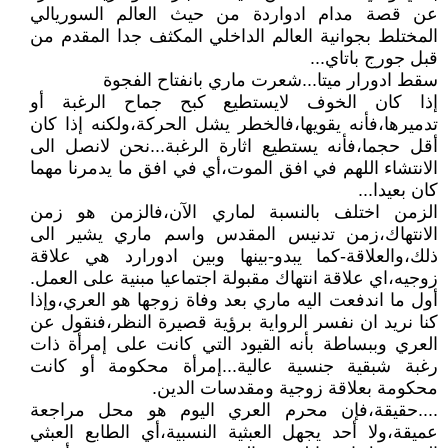
عن قصة مدام ادواردة من حيث العالم السوريالي
المختلط بجوانية العالم الداخلي المكثف جدا المقدم من
قبل جورج باتاي...
سقط ادورار ميتا...شعرت ماري بانفتاح الفجوة
إذا كان الخوف لايستطيع كبح جماح الرغبة أو
تدميرها،فأنه يقويها،فالخطر يشل الحركة،ولكنه إذا كان
أقل حجما،فأنه يستطيع اثارة الرغبة...نحن لانصل الى
الانتشاء اللهم في افق الموت،أي في افق ما يدمرنا مهما
كان بعيدا...
الزمن اختلف بالنسبة لماري الآن،فالزمن هو زمن
الانتهاك،زمن تدنيس المقدس واسم ماري يشير الى
ذلك،والعلاقة-كما يبدو-بينها وبين ادورارد هي علاقة
زوجيه،اي علاقة انتهاك مقبولة اجتماعيا مبنية على العمل.
أول ما اندفعت اليه ماري بعد وفاة زوجها هو العري،وإذا
كنا نريد ان نفسر الرواية برؤية قصيرة النظر،فنقول عن
العري وببساطة بأنه القيود التي كانت على إمرأة ذات
رغبة شبقية جنسية عالية...إمرأة محكومة أو كانت
محكومة بعلاقة زوجية ومقدسات الدين.
....حقيقة،فإن محرم العري اليوم هو محل مراجعة
عميقة،ولا أحد يجهل العبثية النسبية،أي الطابع العبثي