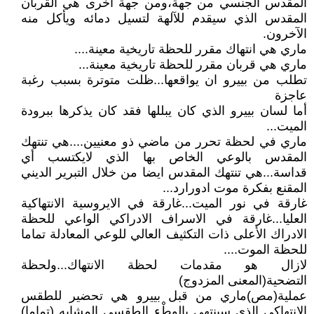
المقدس الجنسي من جهة،ومن جهة اخرى هي القربان
المقدس الذي سيقدم للآلهة لتسيل دمائه ويأكل منه
الآخرون.
ماري هي انتهاك مقرر للحظة تاريخية معينة....
ماري هي قربان مقرر للحظة تاريخية معينة...
تطلب من بييرو ان يواقعها...ظلت متوترة بسبب رغبة
عاجزة
أما لسان بييرو الذي كان يبللها فقد كان يذكرها ببرودة
الميت...
ماري في لحظة تحرر من ماضي ذو معنيين....هي تنتهك
المقدس بالوعي الخاص بها الذي لايكتسب أي
قداسة...هي تنتهك المقدس ايضا من خلال التبرير الديني
المقنع بفكرة موت ادورارد...
غارقة في نور الميت...غارقة في الايروسية الانتهاكية
العليا...غارقة في الاسراف الادراكي الواعي للحظة
الادراك الأعلى ذات التكثيف العالي للوعي المعادلة تماما
للحظة الموت....
لازال هو مقدمات لحظة الانتهاك...ولحظة
التضحية(المعنى المزدوج)
عملية(مص)ماري من قبل بييرو هي تحضير للطقس
الانتهاكي الذي سينتهي بالوطْء الطقسي المشابه (تماما)