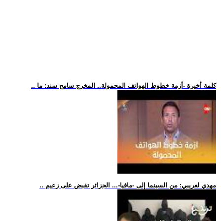
.. كلمة أخيرة -أزمة خطوط الهواتف المحمولة.. المخرج سامح سند: ما
.. مهدي لعريبي: من السينما إلى -مافيا-... الجزائر تقبض على زعيم