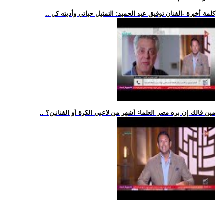
.. كلمة أخيرة -الفنان توفيق عبد الحميد: التمثيل حياتي وأديته كل
.. مين قالك إن بره مصر العلماء أشهر من لاعبي الكرة أو الفنانين؟