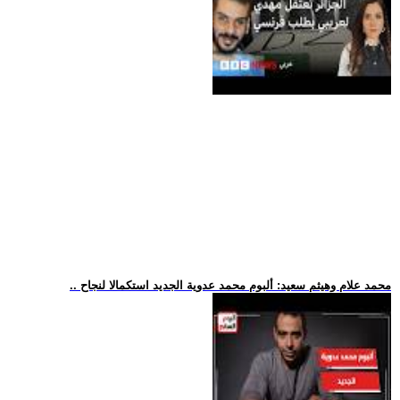
.. محمد علام وهيثم سعيد: ألبوم محمد عدوية الجديد استكمالا لنجاح