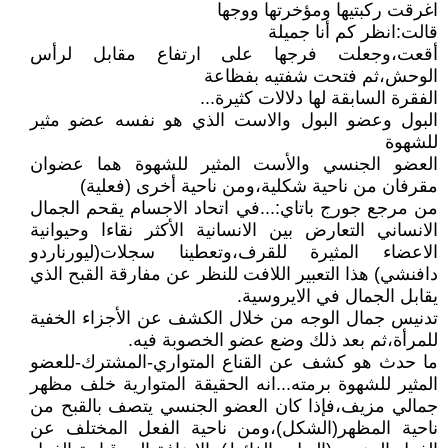
اغرقت ركبتيها ومؤخرتها ووجها
قالت:انظر كم أنا جميلة
أقعت،وجعلت فرجها على ارتفاع مقابل لرأس
الوحش،ثم فتحت شفتيه بفظاعة
الفقرة السابقة لها دلالات كثيرة...
البول وعضو البول والاست الذي هو نفسه عضو مثير
للشهوة
العضو الجنسي والأست المثير للشهوة هما عضوان
مقرفان من ناحية شكلية،ومن ناحية أخرى (فعلية)
من مرجع جورج باتاي:...في اتحاد الاجسام يقحم الجمال
الانساني التعارض بين الانسانية الأكثر نقاءا وحيوانية
الاعضاء المثيرة للقرف،وتعطينا سجلات(ليورناردو
دافنشي) هذا التعبير اللافت للنظر عن مفارقة القبح الذي
يقابل الجمال في الايروسية.
تدنيس جمال الوجه من خلال الكشف عن الأجزاء الخفية
للمرأة،ثم بعد ذلك وضع عضو الخصوبة فيه.
ما حدث هو كشف عن القناع المتواري-المشترك-للعضو
المثير للشهوة برمته...انه الحقيقة المتوارية خلف مظهر
جمالي مزيف،فإذا كان العضو الجنسي يتصف بالقبح من
ناحية المظهر(الشكل)،ومن ناحية الفعل المختلف عن