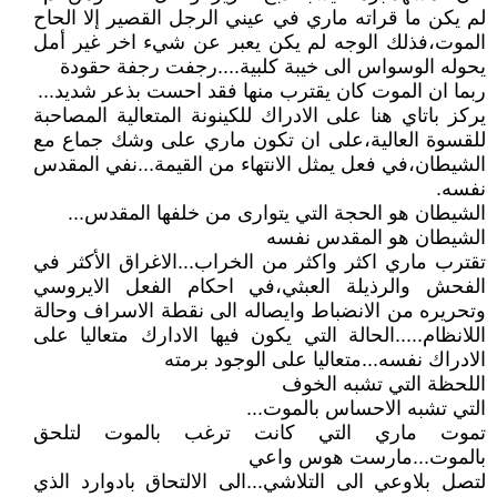
لم يكن ما قراته ماري في عيني الرجل القصير إلا الحاح
الموت،فذلك الوجه لم يكن يعبر عن شيء اخر غير أمل
يحوله الوسواس الى خيبة كلبية....رجفت رجفة حقودة
ربما ان الموت كان يقترب منها فقد احست بذعر شديد...
يركز باتاي هنا على الادراك للكينونة المتعالية المصاحبة
للقسوة العالية،على ان تكون ماري على وشك جماع مع
الشيطان،في فعل يمثل الانتهاء من القيمة...نفي المقدس
نفسه.
الشيطان هو الحجة التي يتوارى من خلفها المقدس...
الشيطان هو المقدس نفسه
تقترب ماري اكثر واكثر من الخراب...الاغراق الأكثر في
الفحش والرذيلة العبثي،في احكام الفعل الايروسي
وتحريره من الانضباط وايصاله الى نقطة الاسراف وحالة
اللانظام.....الحالة التي يكون فيها الادارك متعاليا على
الادراك نفسه...متعاليا على الوجود برمته
اللحظة التي تشبه الخوف
التي تشبه الاحساس بالموت...
تموت ماري التي كانت ترغب بالموت لتلحق
بالموت...مارست هوس واعي
لتصل بلاوعي الى التلاشي...الى الالتحاق بادوارد الذي