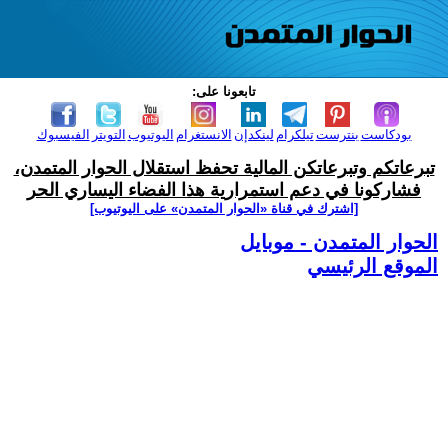
تابعونا على:
بودكاست
بنترست
تيلكرام
لينكدإن
الانستغرام
اليوتيوب
التويتر
الفيسبوك
تبرعاتكم وتبرعاتكن المالية تحفظ استقلال الحوار المتمدن،
فشاركونا في دعم استمرارية هذا الفضاء اليساري الحر
[اشترك في قناة ‫«الحوار المتمدن» على اليوتيوب]
الحوار المتمدن - موبايل
الموقع الرئيسي