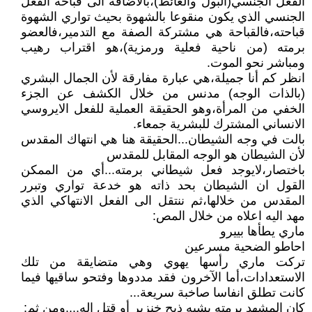
الفعل الجنسي(البول والغائط)،بالاضافة الى قباحة الفعل
الجنسي الذي يكون منقوعا بالشهوة بحيث تواري الشهوة
قباحته،فالقباحة هي مشتركة الصفة مع التدمير،فالعضو
برمته (من ناحية فعلية ورمزية)،هو اقتراب رهيب
ومباشر نحو الموت.
انظر كم أنا جميلة،هي عبارة مفارقة لأن الجمال البشري
(بالذات الوجه) مدنس من خلال الكشف عن الجزء
الخفي من المرأة،وهو الحقيقة العملية للفعل الايروسي
الانساني المشترك للبشرية جمعاء.
بالت في وجه الشيطان...الحقيقة هنا هي انتهاك المقدس
لأن الشيطان هو الوجه المقابل للمقدس
باختصار،لايوجد فعل شيطاني برمته...أي من الممكن
القول ان الشيطان بحد ذاته هو خدعة تواري وتبرر
المقدس من خلالها،ثم ننتقل الى الفعل الانتهاكي الذي
مهد اليه اعلاه من خلال المص:
ماري يطأها بييرو
احاطو الضحية مسرعين
تركت ماري رأسها يهوي وهي متضايقة من تلك
الاستعدادات،أما الآخرون فقد مددوها وفتحو ساقيها فيما
كانت تطلق انفاسا صاخبة سريعة...
كان المشهد برمته يشبه ذبح خنزير أو قتل اله....ومن ثم: