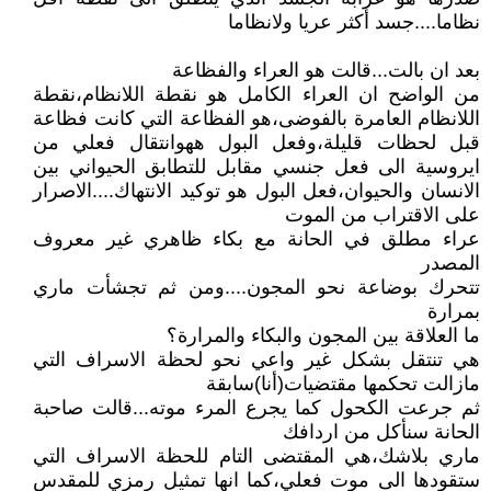
نظاما....جسد أكثر عريا ولانظاما
بعد ان بالت...قالت هو العراء والفظاعة
من الواضح ان العراء الكامل هو نقطة اللانظام،نقطة
اللانظام العامرة بالفوضى،هو الفظاعة التي كانت فظاعة
قبل لحظات قليلة،وفعل البول ههوانتقال فعلي من
ايروسية الى فعل جنسي مقابل للتطابق الحيواني بين
الانسان والحيوان،فعل البول هو توكيد الانتهاك....الاصرار
على الاقتراب من الموت
عراء مطلق في الحانة مع بكاء ظاهري غير معروف
المصدر
تتحرك بوضاعة نحو المجون....ومن ثم تجشأت ماري
بمرارة
ما العلاقة بين المجون والبكاء والمرارة؟
هي تنتقل بشكل غير واعي نحو لحظة الاسراف التي
مازالت تحكمها مقتضيات(أنا)سابقة
ثم جرعت الكحول كما يجرع المرء موته...قالت صاحبة
الحانة سنأكل من اردافك
ماري بلاشك،هي المقتضى التام للحظة الاسراف التي
ستقودها الى موت فعلي،كما انها تمثيل رمزي للمقدس