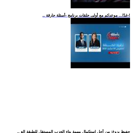
.. غدًا... موعدكم مع أولى حلقات برنامج -أسئلة حارقة-!
.. حفيظ يزوغ: من أجل استكمال مهمة بناء الحزب المستقل للطبقة الع