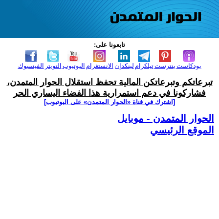
تابعونا على:
بودكاست
بنترست
تيلكرام
لينكدإن
الانستغرام
اليوتيوب
التويتر
الفيسبوك
تبرعاتكم وتبرعاتكن المالية تحفظ استقلال الحوار المتمدن،
فشاركونا في دعم استمرارية هذا الفضاء اليساري الحر
[اشترك في قناة ‫«الحوار المتمدن» على اليوتيوب]
الحوار المتمدن - موبايل
الموقع الرئيسي