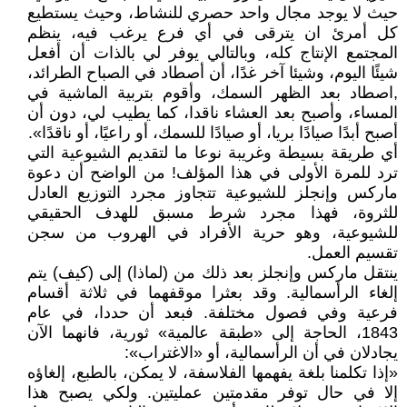
حيث لا يوجد مجال واحد حصري للنشاط، وحيث يستطيع
كل أمرئ ان يترقى في أي فرع يرغب فيه، ينظم
المجتمع الإنتاج كله، وبالتالي يوفر لي بالذات أن أفعل
شيئًا اليوم، وشيئا آخر غدًا، أن أصطاد في الصباح الطرائد،
,اصطاد بعد الظهر السمك، وأقوم بتربية الماشية في
المساء، وأصبح بعد العشاء ناقدا، كما يطيب لي، دون أن
أصبح أبدًا صيادًا بريا، أو صيادًا للسمك، أو راعيًا، أو ناقدًا».
أي طريقة بسيطة وغريبة نوعا ما لتقديم الشيوعية التي
ترد للمرة الأولى في هذا المؤلف! من الواضح أن دعوة
ماركس وإنجلز للشيوعية تتجاوز مجرد التوزيع العادل
للثروة، فهذا مجرد شرط مسبق للهدف الحقيقي
للشيوعية، وهو حرية الأفراد في الهروب من سجن
تقسيم العمل.
ينتقل ماركس وإنجلز بعد ذلك من (لماذا) إلى (كيف) يتم
إلغاء الرأسمالية. وقد بعثرا موقفهما في ثلاثة أقسام
فرعية وفي فصول مختلفة. فبعد أن حددا، في عام
1843، الحاجة إلى «طبقة عالمية» ثورية، فانهما الآن
يجادلان في أن الرأسمالية، أو «الاغتراب»:
«إذا تكلمنا بلغة يفهمها الفلاسفة، لا يمكن، بالطبع، إلغاؤه
إلا في حال توفر مقدمتين عمليتين. ولكي يصبح هذا