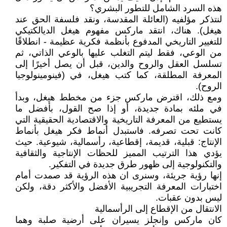
هذه السرد الشامل للتطور البشري؟
لنتذكر مؤلفيه (العائلة المقدسة، ونقد فلسفة الحق عند
هيغل). هناك، انتقد ماركس مفهوم هيغل الديالكتيكي
للتغيير التاريخي المدفوع بأنظمة فكرية عظيمة - انطلاقًا
من الوعي، فقط ليتم التغلب عليها بالوعي الذاتي، ثم
تسلسل العقل والروح والدين، قبل أن يصل أخيرًا إلى
المعرفة المطلقة، كما كتب هيغل، في (فينومينولوجيا
الروح).
ومع ذلك، اقترض ماركس جزء من مخطط هيغل، وبدأ
في ملئه بمادة جديدة، أو إذا صح القول، بأفضل ما
يستطيع من المعرفة التاريخية والاقتصادية الحقيقية التي
كانت تحت تصرفه. فاستبدل أنماط فكر هيغل بأنماط
الإنتاج: قبلية، قديمة، إقطاعية، رأسمالية، شيوعية. حيث
يؤدي هذا الترتيب المميز للحظات الإنتاجية والثقافية
والتكنولوجية إلى ظهور طرق جديدة في التفكير.
إنها رؤية جريئة، وسنرى ان هذه الرؤية قد صمدت أمام
اختبارات المعرفة التجريبية الأفضل والأكثر دقة، ولكن
ليس بدون عقبات.
الانتقال من الإقطاع إلى الرأسمالية
كان ماركس وإنجلز يسيران على أرضية صلبة وهما