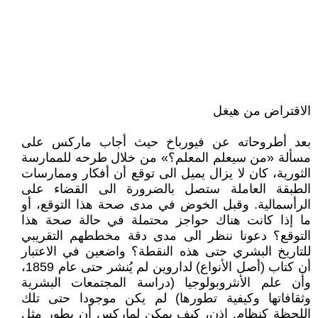
الاقتراض من هيغل
بعد أطروحاته عن فيورباخ حيث أجاب ماركس على
مسألة «من سيعلم المعلم؟» من خلال طرحه للممارسة
الثورية، كان لا يزال يميل الى توقع أن أفكار وممارسات
الطبقة العاملة ستصل بالضرورة الى القضاء على
الرأسمالية. وقبل الخوض في مدى صحة هذا التوقع، أو
ما إذا كانت هناك حواجز محتملة في حالة صحة هذا
التوقع؟ دعونا ننظر الى مدى دقة مخططهم التقريبي
للتاريخ البشري حتى هذه النقطة؟ واضعين في الاعتبار
أن كتاب (أصل الأنواع) لداروين لم يُنشر حتى عام 1859،
وأن علم الأنثروبولوجيا (دراسة المجتمعات البشرية
وثقافاتها وكيفية تطورها) لم يكن موجودا حتى تلك
اللحظة كنظام. إذن، كيف يمكن لماركس أن يطور مثل