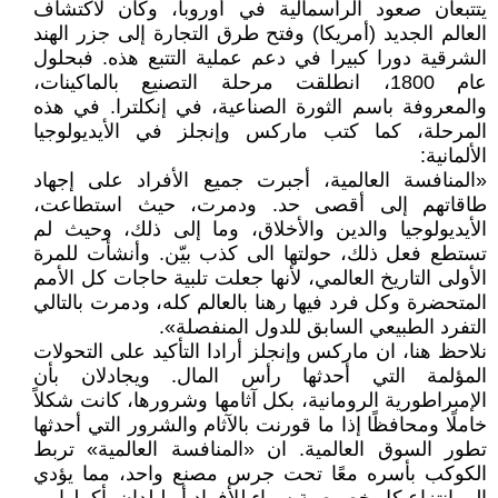
يتتبعان صعود الرأسمالية في أوروبا، وكان لاكتشاف
العالم الجديد (أمريكا) وفتح طرق التجارة إلى جزر الهند
الشرقية دورا كبيرا في دعم عملية التتبع هذه. فبحلول
عام 1800، انطلقت مرحلة التصنيع بالماكينات،
والمعروفة باسم الثورة الصناعية، في إنكلترا. في هذه
المرحلة، كما كتب ماركس وإنجلز في الأيديولوجيا
الألمانية:
«المنافسة العالمية، أجبرت جميع الأفراد على إجهاد
طاقاتهم إلى أقصى حد. ودمرت، حيث استطاعت،
الأيديولوجيا والدين والأخلاق، وما إلى ذلك، وحيث لم
تستطع فعل ذلك، حولتها الى كذب بيّن. وأنشأت للمرة
الأولى التاريخ العالمي، لأنها جعلت تلبية حاجات كل الأمم
المتحضرة وكل فرد فيها رهنا بالعالم كله، ودمرت بالتالي
التفرد الطبيعي السابق للدول المنفصلة».
نلاحظ هنا، ان ماركس وإنجلز أرادا التأكيد على التحولات
المؤلمة التي أحدثها رأس المال. ويجادلان بأن
الإمبراطورية الرومانية، بكل آثامها وشرورها، كانت شكلاً
خاملًا ومحافظًا إذا ما قورنت بالآثام والشرور التي أحدثها
تطور السوق العالمية. ان «المنافسة العالمية» تربط
الكوكب بأسره معًا تحت جرس مصنع واحد، مما يؤدي