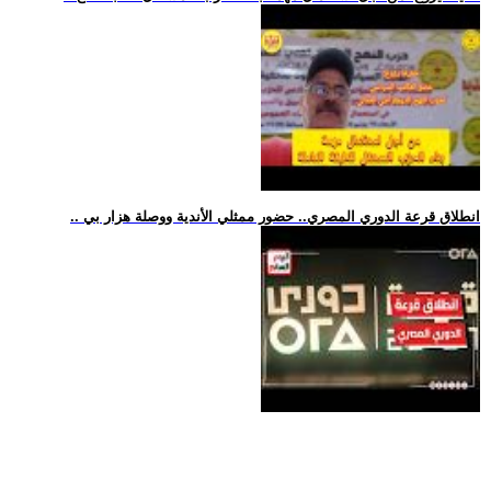
.. انطلاق قرعة الدوري المصري.. حضور ممثلي الأندية ووصلة هزار بي