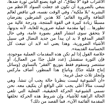
الاغتراب قوة "لا تطاق"، أي قوة يصنع الناس ثورة ضدها،
ينبغي بالضرورة أن تكون قد جعلت السواد الأعظم من
البشرية "بلا ملكية"، وفي الوقت نفسه، في تناقض لعالم
الثقافة والثروة القائم؛ كلا هذين الشرطين يفترضان
مسبقًا زيادة كبيرة في القوة المنتجة، ودرجة عالية من
تطورها ... إنها مقدمة عملية ضرورية للغاية، لأنه بدونها،
لا يتحقق سوى انتشار الفقر بصورة عامة، وفي حال
الفقر المدقع لا بد ان يبدأ من جديد النضال في سبيل
الأشياء الضرورية، وهذا يعني انه لابد ان تنبعث كل
الخساسة القديمة».
خلاصة القول إذا لم تكن هذه المقدمات العملية موجودة،
فإن الثورة ستفشل (عدد قليل جدًا من العمال)، أو
ستنتصر وسنقوم فقط بتوزيع "الفقر" بالتساوي (وسائل
إنتاج قليلة جدًا). وباتباع هذا المنظور، أضاف ماركس
وإنجلز ثلاث جمل غريبة:
«ان الشيوعية ليست بنظرنا حالة يجب أن تنشأ، وهي
ليست مثالا أعلى يجب على الواقع أن يتكيف معه. نحن
نسمي الشيوعية الحركة الحقيقية، الفعلية التي تلغي
الحالة الراهنة للأشياء. وإن شروط هذه الحركة تخلقها
المقدمة القائمة الآن». فما القصد من ذلك؟