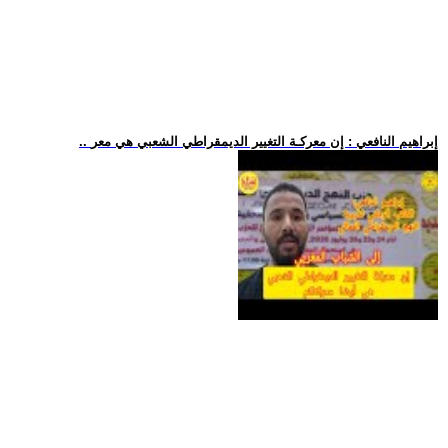
.. إبراهيم النافعي : إن معركـة التغيير الديمقراطي الشعبي هي معر