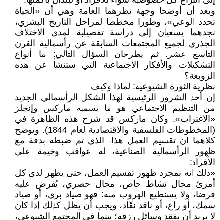
إلى انتزاع كل خصوصية سواء للأفراد أو لبلدان بأكملها.
وبعد أن أوضحا وجهة نظرهما العامة وهي أن «الحياة
تحدد الوعي»، وطورا مخططا لمراحل التاريخ البشري،
نجدهما يسعيان إلى دراسة تفصيلية لمدى الاختلاف
الجذري لجميع المجتمعات السابقة عن رأسمالية القرن
التاسع عشر. ثم يطرحان السؤال التالي: ما أنواع
التشكيلات والأفكار الاجتماعية التي ستنشأ عن هذه
الزوبعة؟
نظرية الثورة الشيوعية: لماذا وكيف
إن أحد الشرور الرئيسية لهذا الشكل الرأسمالي الجديد
من التنظيم الاجتماعي هو ما يسميه ماركس وإنجلز
«الاغتراب». وكان ماركس قد شرح هذه الظاهرة في
(المخطوطات الفلسفية والاقتصادية لعام 1844). ويوضح
كلاهما ان تقسيم العمل هذا، الذي تم ضبطه بدقة مع
ظهور الرأسمالية الصناعية، له عواقب وخيمة على
الأفراد:
«ذلك انه بمجرد ظهور تقسيم العمل، حتى يظهر لدى كل
أمرئ مجال نشاط خاص، مجال حصري، يُفرض عليه
فرضا، ولا يستطيع الهروب منه: فهو صياد بري، أو صياد
سمك، أو راع، أو ناقد نقّاد، ويجب أن يظل كذلك إذا كان
لا يريد أن يفقد وسائل رزقه؛ بينما في المجتمع الشيوعي،