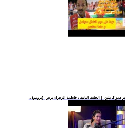
.. (برومو) -نزعمو كاملين- | الحلقة الثانية : فاطمة الزهراء برص