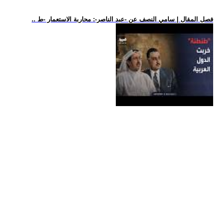
.. فصل المقال | سامي النصف عن -عبد الناصر-: محاربة الاستعمار -ط