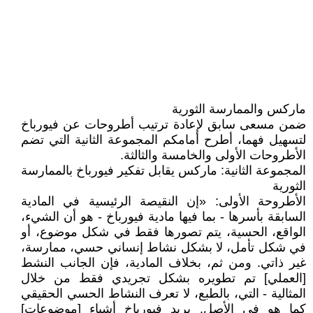
ماركس والممارسة الثورية
ضمن مسعى سابق لإعادة ترتيب أطروحات عن فيورباخ
لتسهيل فهما، أطرح أمامكم المجموعة الثانية التي تضم
الأطروحات الأولى والخامسة والثالثة.
المجموعة الثانية: ماركس يقابل تفكير فيورباخ بالممارسة
الثورية
الأطروحة الأولى: «إن النقيصة الرئيسية في المادية
السابقة بأسرها - بما فيها مادية فيورباخ - هو أن الشيء،
الواقع، الحسية، يتم تصورها فقط في شكل موضوع، أو
في شكل تأمل، لا بشكل نشاط إنساني حسي، ممارسة،
غير ذاتي. ومن ثم، بخلاف المادية، فإن الجانب النشط
[العملي] تم تطويره بشكل تجريدي فقط من خلال
المثالية - التي، بالطبع، لا تعرف النشاط الحسي الحقيقي
كما هو في الأصل. يريد فيورباخ أشياء [موضوعات]