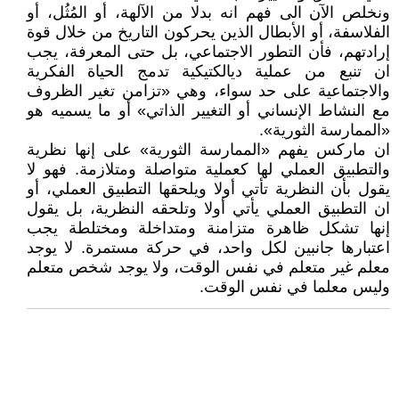
ونخلص الآن الى فهم انه بدلا من الآلهة، أو المُثُل، أو
الفلاسفة، أو الأبطال الذين يحركون التاريخ من خلال قوة
إرادتهم، فأن التطور الاجتماعي، بل حتى المعرفة، يجب
ان تنبع من عملية ديالكتيكية تدمج الحياة الفكرية
والاجتماعية على حد سواء، وهي «تزامن تغير الظروف
مع النشاط الإنساني أو التغيير الذاتي» أو ما يسميه هو
«الممارسة الثورية».
ان ماركس يفهم «الممارسة الثورية» على إنها نظرية
والتطبيق العملي لها كعملية متواصلة ومتلازمة. فهو لا
يقول بأن النظرية تأتي أولا ويلحقها التطبيق العملي، أو
ان التطبيق العملي يأتي أولا وتلحقه النظرية، بل يقول
إنها تشكل ظاهرة متزامنة ومتداخلة ومختلطة يجب
اعتبارها جانبين لكل واحد، في حركة مستمرة. لا يوجد
معلم غير متعلم في نفس الوقت، ولا يوجد شخص متعلم
وليس معلما في نفس الوقت.