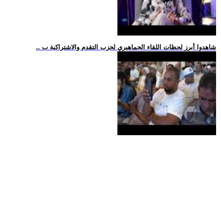
.. شاهدوا أبرز لحظات اللقاء الجماهيري لحزب التقدم والاشتراكية ب