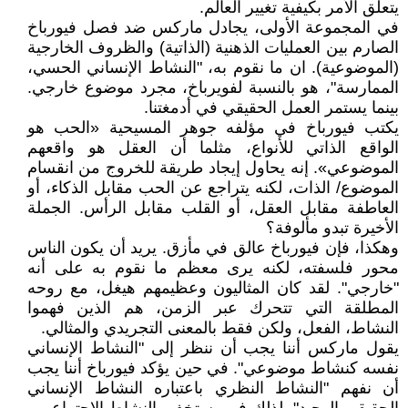
يتعلق الأمر بكيفية تغيير العالم.
في المجموعة الأولى، يجادل ماركس ضد فصل فيورباخ
الصارم بين العمليات الذهنية (الذاتية) والظروف الخارجية
(الموضوعية). ان ما نقوم به، "النشاط الإنساني الحسي،
الممارسة"، هو بالنسبة لفويرباخ، مجرد موضوع خارجي.
بينما يستمر العمل الحقيقي في أدمغتنا.
يكتب فيورباخ في مؤلفه جوهر المسيحية «الحب هو
الواقع الذاتي للأنواع، مثلما أن العقل هو واقعهم
الموضوعي». إنه يحاول إيجاد طريقة للخروج من انقسام
الموضوع/ الذات، لكنه يتراجع عن الحب مقابل الذكاء، أو
العاطفة مقابل العقل، أو القلب مقابل الرأس. الجملة
الأخيرة تبدو مألوفة؟
وهكذا، فإن فيورباخ عالق في مأزق. يريد أن يكون الناس
محور فلسفته، لكنه يرى معظم ما نقوم به على أنه
"خارجي". لقد كان المثاليون وعظيمهم هيغل، مع روحه
المطلقة التي تتحرك عبر الزمن، هم الذين فهموا
النشاط، الفعل، ولكن فقط بالمعنى التجريدي والمثالي.
يقول ماركس أننا يجب أن ننظر إلى "النشاط الإنساني
نفسه كنشاط موضوعي". في حين يؤكد فيورباخ أننا يجب
أن نفهم "النشاط النظري باعتباره النشاط الإنساني