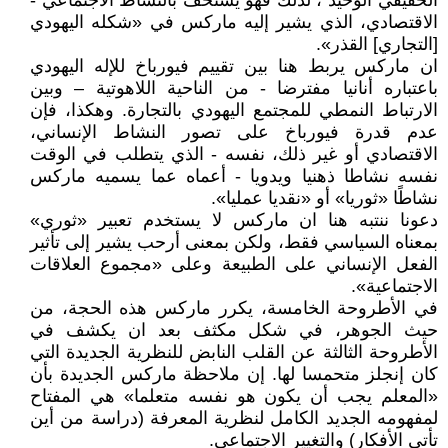
الحقيقي الوحيد"، لذلك فهو يستخف بالنشاط الاجتماعي -
الاقتصادي، الذي يشير إليه ماركس في «شكله اليهودي
[التجاري] القذر».
ان ماركس يربط هنا بين تقييم فيورباخ للإله اليهودي
باعتباره أنانيا مفترضا - من الناحية اللاهوتية – وبين
الارتباط النمطي للمجتمع اليهودي بالتجارة. وهكذا، فإن
عدم قدرة فيورباخ على تصور النشاط الإنساني،
الاقتصادي أو غير ذلك، نفسه - الذي يتطلب في الوقت
نفسه نشاطا ذهنيا ويدويا - أعماه عما يسميه ماركس
نشاطًا «ثوريا» أو «نقديا عمليا».
دعونا ننتبه هنا ان ماركس لا يستخدم تعبير «ثوري»
بمعناه السياسي فقط، ولكن بمعنى أرحب يشير إلى تأثير
الفعل الإنساني على الطبيعة وعلى «مجموع العلاقات
الاجتماعية».
في الأطروحة الخامسة، يكرر ماركس هذه الحجة، من
حيث الجوهر، في شكل مكثف بعد ان يكشف في
الأطروحة الثالثة عن القلب النابض للنظرية الجديدة التي
كان إنجلز متحمسا لها. إن ملاحظة ماركس الجديدة بأن
«المعلم يجب أن يكون هو نفسه متعلما» هي المفتاح
لمفهومه الجديد الكامل لنظرية المعرفة (دراسة من أين
تأتي الأفكار) والتغيير الاجتماعي.