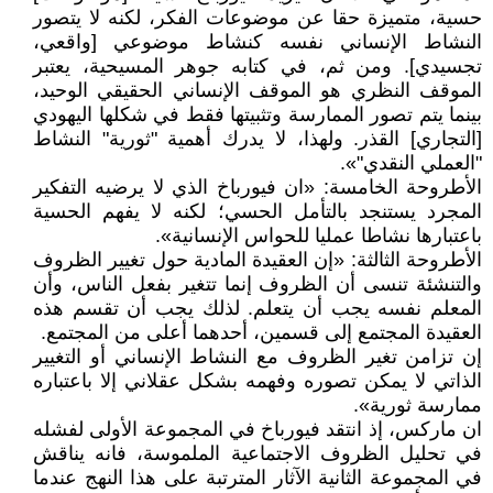
حسية، متميزة حقا عن موضوعات الفكر، لكنه لا يتصور
النشاط الإنساني نفسه كنشاط موضوعي [واقعي،
تجسيدي]. ومن ثم، في كتابه جوهر المسيحية، يعتبر
الموقف النظري هو الموقف الإنساني الحقيقي الوحيد،
بينما يتم تصور الممارسة وتثبيتها فقط في شكلها اليهودي
[التجاري] القذر. ولهذا، لا يدرك أهمية "ثورية" النشاط
"العملي النقدي"».
الأطروحة الخامسة: «ان فيورباخ الذي لا يرضيه التفكير
المجرد يستنجد بالتأمل الحسي؛ لكنه لا يفهم الحسية
باعتبارها نشاطا عمليا للحواس الإنسانية».
الأطروحة الثالثة: «إن العقيدة المادية حول تغيير الظروف
والتنشئة تنسى أن الظروف إنما تتغير بفعل الناس، وأن
المعلم نفسه يجب أن يتعلم. لذلك يجب أن تقسم هذه
العقيدة المجتمع إلى قسمين، أحدهما أعلى من المجتمع.
إن تزامن تغير الظروف مع النشاط الإنساني أو التغيير
الذاتي لا يمكن تصوره وفهمه بشكل عقلاني إلا باعتباره
ممارسة ثورية».
ان ماركس، إذ انتقد فيورباخ في المجموعة الأولى لفشله
في تحليل الظروف الاجتماعية الملموسة، فانه يناقش
في المجموعة الثانية الآثار المترتبة على هذا النهج عندما