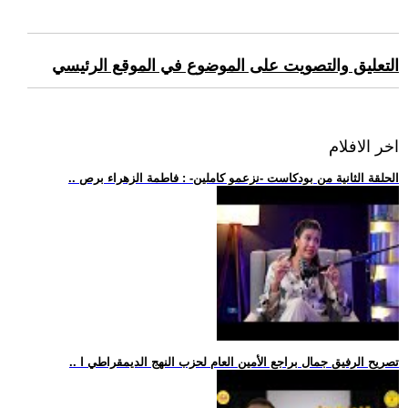
التعليق والتصويت على الموضوع في الموقع الرئيسي
اخر الافلام
.. الحلقة الثانية من بودكاست -نزعمو كاملين- : فاطمة الزهراء برص
.. تصريح الرفيق جمال براجع الأمين العام لحزب النهج الديمقراطي ا