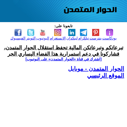
تابعونا على:
بودكاست
بنترست
تيلكرام
لينكدإن
الانستغرام
اليوتيوب
التويتر
الفيسبوك
تبرعاتكم وتبرعاتكن المالية تحفظ استقلال الحوار المتمدن،
فشاركونا في دعم استمرارية هذا الفضاء اليساري الحر
[اشترك في قناة ‫«الحوار المتمدن» على اليوتيوب]
الحوار المتمدن - موبايل
الموقع الرئيسي