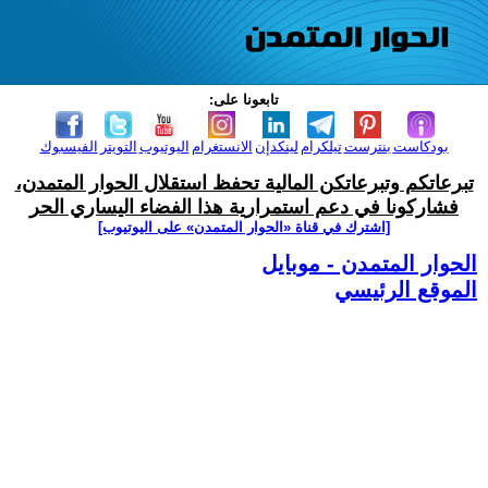
تابعونا على:
بودكاست
بنترست
تيلكرام
لينكدإن
الانستغرام
اليوتيوب
التويتر
الفيسبوك
تبرعاتكم وتبرعاتكن المالية تحفظ استقلال الحوار المتمدن،
فشاركونا في دعم استمرارية هذا الفضاء اليساري الحر
[اشترك في قناة ‫«الحوار المتمدن» على اليوتيوب]
الحوار المتمدن - موبايل
الموقع الرئيسي