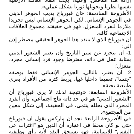
إزالة هذا التناقض. وعليه، يجب انتقاد العائلة الأرضية
نفسها نظريا وتحويلها ثوريا بشكل عملي».
الأطروحة السادسة: «ان فيورباخ يذيب الجوهر الديني
في الجوهر الإنساني. لكن الجوهر الإنساني ليس تجريدا
ملازما للفرد المنعزل. فهو في حقيقته مجموع العلاقات
الاجتماعية كافة.
ان فيورباخ الذي لا ينتقد هذا الجوهر الحقيقي مضطر إذن
الى:
1- ان يتجرد عن سير التاريخ وان يعتبر الشعور الديني
بمثابة عقل في ذاته، مفترضا وجود فرد إنساني مجرد،
منعزل؛
2- ان يعتبر، بالتالي، الجوهر الإنساني فقط بوصفه
"جنسا"، تعميما داخليا غبيا، يربط كثرة من الأفراد بعرى
طبيعية بحتة».
الأطروحة السابعة: «ونتيجة لذلك لا يرى فيورباخ أن
"الشعور الديني" هو في حد ذاته نتاج اجتماعي، وأن الفرد
المجرد الذي يحلله ينتمي، في الحقيقة، إلى شكل معين
من المجتمع».
في الأطروحة الرابعة نجد ان ماركس يقول ان فيورباخ
حتى لو كان محقا في اعتباره أن الدين هو "اغتراب عن
النفس" للإنسانية، فهو يستحق النقد لأنه رأى وظيفته