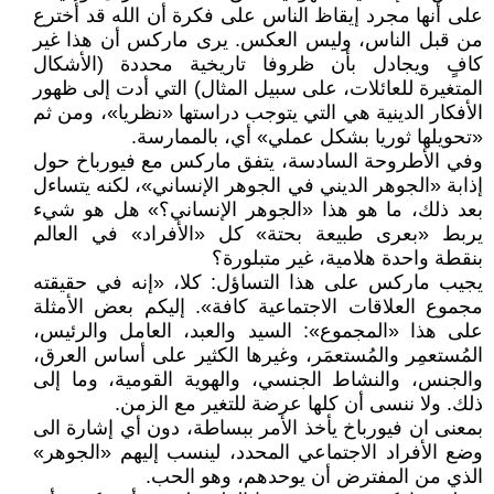
على أنها مجرد إيقاظ الناس على فكرة أن الله قد أُخترع
من قبل الناس، وليس العكس. يرى ماركس أن هذا غير
كافٍ ويجادل بأن ظروفا تاريخية محددة (الأشكال
المتغيرة للعائلات، على سبيل المثال) التي أدت إلى ظهور
الأفكار الدينية هي التي يتوجب دراستها «نظريا»، ومن ثم
«تحويلها ثوريا بشكل عملي» أي، بالممارسة.
وفي الأطروحة السادسة، يتفق ماركس مع فيورباخ حول
إذابة «الجوهر الديني في الجوهر الإنساني»، لكنه يتساءل
بعد ذلك، ما هو هذا «الجوهر الإنساني؟» هل هو شيء
يربط «بعرى طبيعة بحتة» كل «الأفراد» في العالم
بنقطة واحدة هلامية، غير متبلورة؟
يجيب ماركس على هذا التساؤل: كلا، «إنه في حقيقته
مجموع العلاقات الاجتماعية كافة». إليكم بعض الأمثلة
على هذا «المجموع»: السيد والعبد، العامل والرئيس،
المُستعمِر والمُستعمَر، وغيرها الكثير على أساس العرق،
والجنس، والنشاط الجنسي، والهوية القومية، وما إلى
ذلك. ولا ننسى أن كلها عرضة للتغير مع الزمن.
بمعنى ان فيورباخ يأخذ الأمر ببساطة، دون أي إشارة الى
وضع الأفراد الاجتماعي المحدد، لينسب إليهم «الجوهر»
الذي من المفترض أن يوحدهم، وهو الحب.