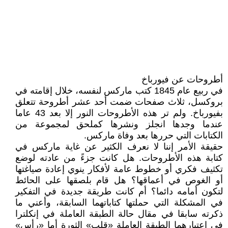
أطروحات عن فيورباخ
في ربيع عام 1845 كتب ماركس لنفسه، خلال إقامته في
بروكسل، ثلاث صفحات ضمت أحد عشر أطروحة تتعلق
بفيورباخ. ولم تر هذه الأطروحات النور إلا بعد 43 عاما
عندما وجدها انجلز ونشرها كملحق لمجموعة من
الكتابات التي حررها بعد وفاة ماركس.
حقيقة الأمر إننا لا نعرف الكثير عن غاية ماركس في
كتابة هذه الأطروحات. هل كانت جزءً من عادته لوضع
تكثيف فكري أو خطوط عامة لأفكار ينوي إعادة صياغتها
أو الغوص في أعماقها؟ هل قام بلصقها على الحائط
لتكون أمامه دائما؟ أم كانت طريقة جديدة في التفكير
في المشكلة التي حملتها كتاباتهما السابقة، وأعني ما
ذكرته سابقا في مقال حالة الطبقة العاملة في إنكلترا
في اعتبارهما الطبقة العاملة «قلب» الثورة أما «رأس»