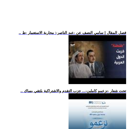
.. فصل المقال | سامي النصف عن -عبد الناصر-: محاربة الاستعمار -ط
.. تحت شعار -نزعمو كاملين-... حزب التقدم والاشتراكية يلتقي بساك