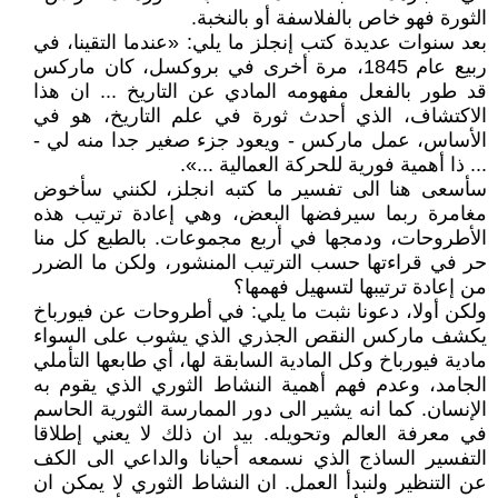
الثورة فهو خاص بالفلاسفة أو بالنخبة.
بعد سنوات عديدة كتب إنجلز ما يلي: «عندما التقينا، في
ربيع عام 1845، مرة أخرى في بروكسل، كان ماركس
قد طور بالفعل مفهومه المادي عن التاريخ ... ان هذا
الاكتشاف، الذي أحدث ثورة في علم التاريخ، هو في
الأساس، عمل ماركس - ويعود جزء صغير جدا منه لي -
... ذا أهمية فورية للحركة العمالية ...».
سأسعى هنا الى تفسير ما كتبه انجلز، لكنني سأخوض
مغامرة ربما سيرفضها البعض، وهي إعادة ترتيب هذه
الأطروحات، ودمجها في أربع مجموعات. بالطبع كل منا
حر في قراءتها حسب الترتيب المنشور، ولكن ما الضرر
من إعادة ترتيبها لتسهيل فهمها؟
ولكن أولا، دعونا نثبت ما يلي: في أطروحات عن فيورباخ
يكشف ماركس النقص الجذري الذي يشوب على السواء
مادية فيورباخ وكل المادية السابقة لها، أي طابعها التأملي
الجامد، وعدم فهم أهمية النشاط الثوري الذي يقوم به
الإنسان. كما انه يشير الى دور الممارسة الثورية الحاسم
في معرفة العالم وتحويله. بيد ان ذلك لا يعني إطلاقا
التفسير الساذج الذي نسمعه أحيانا والداعي الى الكف
عن التنظير ولنبدأ العمل. ان النشاط الثوري لا يمكن ان