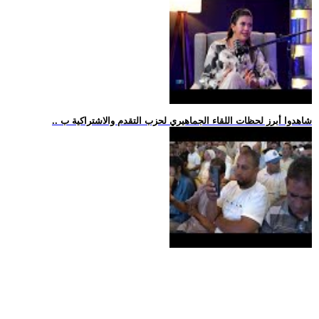
.. شاهدوا أبرز لحظات اللقاء الجماهيري لحزب التقدم والاشتراكية ب