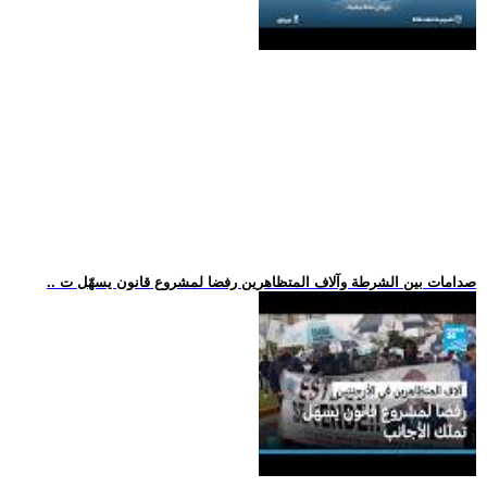
.. صدامات بين الشرطة وآلاف المتظاهرين رفضا لمشروع قانون يسهّل ت