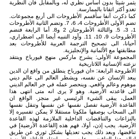
يثمر شيئا بدون أساس نظري له، وبالمقابل فأن النظرية
تغدو أكثر اتقانا بالممارسة.
كما ذكرت آنفا سأقسم الأطروحات الى أربع مجموعات.
تضم الأولى الأطروحات 4، 6، 7. وتضم الثانية الأطروحات
1، 3، 5. والثالثة الأطروحتان 2 و8. أما الرابعة فتضم
الأطروحات 9، 10، 11. وأود التنبيه أيضا الى اضطراري،
أحيانا، الى تصحيح الترجمة العربية للأطروحات بعد
مطابقتها مع الألمانية والإنجليزية.
المجموعة الأولى: يشرح ماركس منهج فيورباخ وينتقد
نزعته الإنسانية اللاتاريخية
الأطروحة الرابعة: «ان فيورباخ ينطلق من واقع ان الدين
يبعد الإنسان عن نفسه، ويشطر العالم الى عالم ديني
موهوم وعالم واقعي. وينحصر عمله في جر العالم الديني
الى قاعدته الأرضية. وهو لا يرى انه متى انتهى هذا
العمل، يبقى الشيء الرئيسي غير منجز. الواقع ان
القاعدة الأرضية تفصل نفسها عن نفسها وتنقل نفسها
الى السحاب بوصفها ملكوتا مستقلا لا يمكن تفسيره إلا
بالنزاعات والتناقضات الداخلية الملازمة لهذه القاعدة
الأرضية. يجب إذن، أولا، فهم هذه [القاعدة الأرضية] في
تناقضها، وبعد ذلك يجب تعديلها بشكل ثوري عن طريق