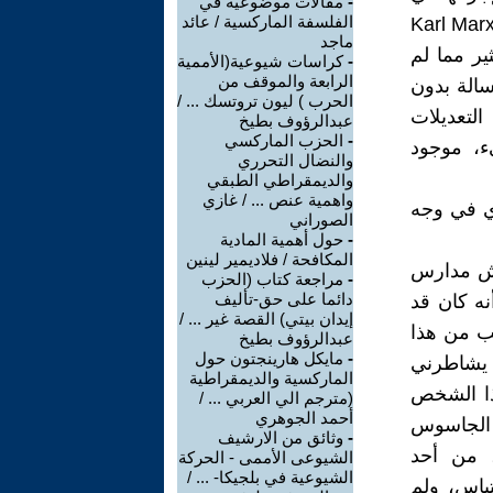
-
مقالات موضوعية في
الفلسفة الماركسية / عائد
رت الطبعة الثانية من كتابك كارل ماركس: رأس المال والعمل Karl Marx:
ماجد
لكثير مما لم
-
كراسات شيوعية(الأممية
الرابعة والموقف من
سالة بدون
الحرب ) ليون تروتسك ... /
لتعديلات
عبدالرؤوف بطيخ
-
الحزب الماركسي
ء، موجود
والنضال التحرري
والديمقراطي الطبقي
واهمية عنص ... / غازي
ي في وجه
الصوراني
-
حول أهمية المادية
المكافحة / فلاديمير لينين
Mannen van bete، وهو مفتش مدارس
-
مراجعة كتاب (الحزب
دائما على حق-تأليف
نه كان قد
إيدان بيتي) القصة غير ... /
ب من هذا
عبدالرؤوف بطيخ
-
مايكل هارينجتون حول
م يشاطرني
الماركسية والديمقراطية
هذا الشخص
(مترجم الي العربي ... /
أحمد الجوهري
ك الجاسوس
-
وثائق من الارشيف
، من أحد
الشيوعى الأممى - الحركة
الشيوعية في بلجيكا- ... /
تباس، ولم