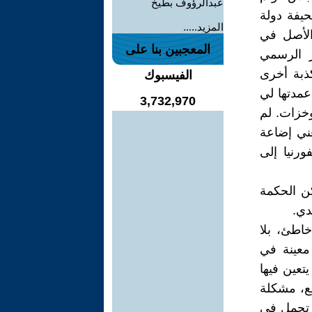
عبدالرؤوف بطيخ
 Brentano القدير في صحيفة دولة
المزيد.....
ي الأصل في
المعجبين بنا على
لتزوير الرسمي
ذبة أخرى
الفيسبوك
عمدتها لي
3,732,970
وخزات. لم
عني إضاعة
رنيا إلى
كن الحكمة
دي.
اطئ، بلا
معينة في
يتعين فيها
قع، مشكلة
ا تحمل في