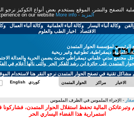
ة التصفح والنشر، الموقع يستخدم بعض أنواع الكوكيز نرجو النق
More info - المزيد
experience on our website
الفن
-
وكالة أنباء اليسار
-
وكالة أنباء العلمانية
-
وكالة أنباء العمال
-
وكا
الاقتصاد
-
اخبار الطب والعلوم
 الرئيسي لمؤسسة الحوار المتمدن
، علمانية، ديمقراطية، تطوعية وغير ربحية
ل مجتمع مدني علماني ديمقراطي حديث يضمن الحرية والعدالة الاجتم
حوار المتمدن على جائزة ابن رشد للفكر الحر والتى نالها أعلام في الفك
م مشاكل تقنية في تصفح الحوار المتمدن نرجو النقر هنا لاستخدام الموقع
كوردي
English
الاخبار
مراكز
الحوار المتمدن
صفار
- الإجراء الملموس في الظرف الملموس
 وتبرعاتكن المالية تحفظ استقلال الحوار المتمدن، فشاركونا 
استمرارية هذا الفضاء اليساري الحر