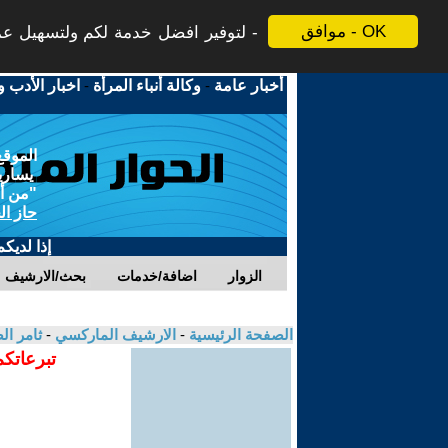
موافق - OK
لتوفير افضل خدمة لكم ولتسهيل عملي
أخبار عامة
-
وكالة أنباء المرأة
-
اخبار الأدب و
الموقع
يسارية
"من أج
حاز ال
إذا لديك
الزوار
اضافة/خدمات
بحث/الارشيف
الصفحة الرئيسية
-
الارشيف الماركسي
-
ثامر ال
تبرعاتكم