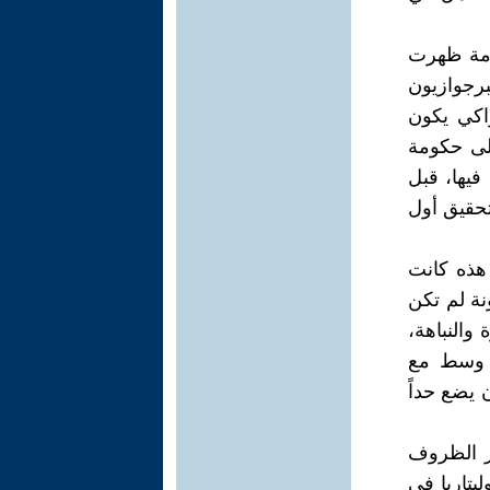
ومة ظهرت
رجوازيون
اكي يكون
ولى حكومة
فيها، قبل
تحقيق أول
هذه كانت
نة لم تكن
والنباهة،
 وسط مع
 يضع حداً
بل عام 1789، مع أخذ تغير الظروف
يتاريا في