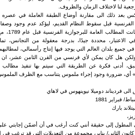
جعية لنا لاختلاف الزمان والظروف.
كس بعد ذلك الى مقارنة أوضاع الطبقة العاملة في عصره 
 الفرنسية قبل سقوط النظام القديم، ليؤكد عدم وجود وصفا
فيكتب: «كانت المطالب
 الاعتبار، محددة جيدًا، بدرجة معقولة من التجانس، تمام
ا في جميع بلدان العالم التي يوجد فيها إنتاج رأسمالي، لمطالبه
 ولكن هل كان يمكن لأي فرنسي من القرن الثامن عشر، ان ت
، أدنى فكرة عن الطريقة التي سيتم بها تنفيذ مطالب ال
» أي، ضرورة وجود إجراء ملموس يتناسب مع الظرف الملموس
لى فرديناند دوميلا نيوينهوس في لاهاي
يز،
المطول إلى حقيقة أنني كنت أرغب في أن أضمّن إجابتي على
لمؤرخة 6 كانون الثاني/ يناير، مجموعة من التعديلات التي قد ترغب في 