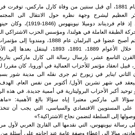
مع بداية عام 1881، أي قبل سنتين من وفاة كارل ماركس، توفرت
كر العظيم ليشرح وجهة نظره حول الانتقال الى المجتمع
الاشتراكي. إذ قام فرديناند دوميلا نيوينه
ركة الطبقة العاملة في هولندا، ومؤسس الحزب الاشتراكي ا
الهولندي، ثم أصبح عضوا في البرلمان عام 1888، ومندو
البروليتارية خلال الأعوام 1889، 1891، 1893، لينتقل ب
ير، قبيل انعقاد مؤتمر للأحزاب العمالية في أوروبا، كان مقررا ل
ن الثاني /يناير في زيورخ ثم جرى نقله الى مدينة شور بس
ليعقد في شهر تشرين الأول/ أكتوبر من نفس العام. الهدف
 توحيد أكبر الأحزاب البروليتارية في أممية جديدة. في هذه ال
ؤالا الى ماركس معتبرا إياه سؤالا بالغ الأهمية: «ماهي 
، على المستويين الاقتصادي والسياسي، التي يجب أن تتخذ
وصولها إلى السلطة لتضمن نجاح الاشتراكية؟»
 رسالة نيوينهوس، التي نقدمها الى القارئ العربي لأول مر
دته، ميالا الى إعطاء وصفة عامة عند إجابته على أسئلة من ه