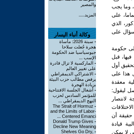
والمصير
، وما يجب
ماما، على
المزيد.....
كور، الذي
 سؤال على
وكالة أنباء اليسار
-
سبتة 2026: مأساة
هجرة جُعلت سلاحا
لى حكومة
جيوسياسيا ضد الحكومة
فيها، قبل
الإسب ...
-
الماركسية لا تزال قادرة
تحقيق أول
على تغيير العالم
ل هذا على
-
الاشتراكي الديمقراطي
يرفض مطالب حزب البيئة
ية معقدة
بزيادة الهجرة
صل ليقول:
-
أشغال الجلسة الافتتاحية
للمؤتمر السادس لحزب
 لانتصار
النهج الديمقراطي ...
The Strait of Hormuz
-
لاختلافات
and the Limits of Labor-
حقيقة أن
Centered Emanci ...
Donald Trump Gives
-
ية قيادة
Decline New Meaning
Shelves Go Dry,
-
ي لا يمكن