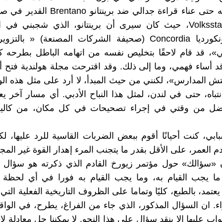
يكلف نفسه حتى عناء قراءة جدالي ضد برينتانو
الشعب Volksstaat، حيث كان سيرى أن برينتانو، الذي شجبني ف
صحيفة كونكورديا Concordia (صحيفة الشركات المصنعة) « با
»، قد قام لاحقًا بتخليص نفسه من اتهامه الباطل بطرحه ك
قد أساء فهمي، وما إلى ذلك. وقد اقترحت مجلة هولندية فتح أ
تش المدارس»، لكنني من حيث المبدأ، لا أرد على مثل هذه ال
نتباه، حتى في لندن، لمثل هذا النباح الأدبي. أي مسار آخر ي
فضل من وقتي في إجراء تصحيحات في كل مكان، من كاليفو
ابي، كنت أحيانًا أقوم ببعض الضربات القاسية للرد عليها، ل
م العمر، على الأقل بقدر ما يتجنب المرء إهدار القوة غير المج
ن «سؤالك» حول مؤتمر زيورخ القادم الذي ذكرته هو سؤال خ
ما يجب القيام به، وما يجب القيام به فورا في أي لحظة 
عتمد، بالطبع، كليًا وتماما على الظروف التاريخية الفعلية التي 
راء. ان السؤال المذكور، الذي جاء من الفراغ، يطرح، في الوا
اب عليها إلا بنقد سؤال على هذا النحو. لا يمكننا حل معادلة ل