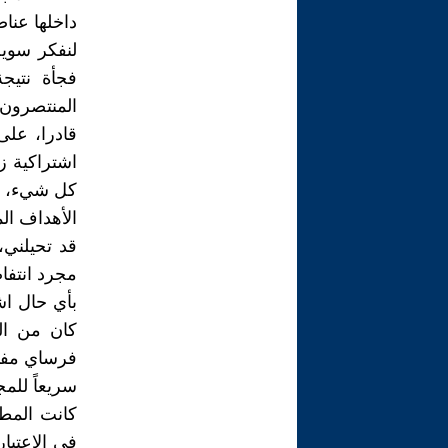
داخلها عناص
لنفكر سوي
فجأة نتيج
المنتصرون
قادرا، على
اشتراكية ز
كل شيء، ات
الأهداف الم
قد تحيلني
مجرد انتفا
بأي حال اش
كان من ا
فرساي مفيد
سريعاً للم
في الاعتبار