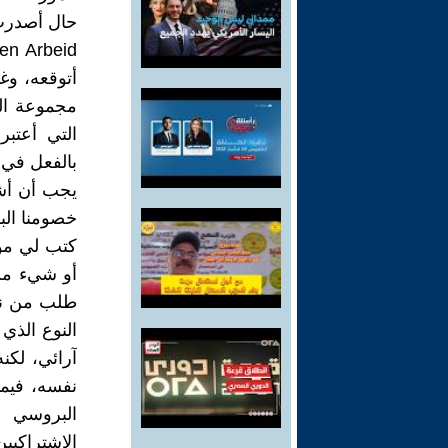
أتوقعه، وغ
مجموعة ال
التي أعتب
بالفعل في 
يجب أن أشك
خصومنا الب
أو شيء من 
طلب من ناش
النوع الذي
آرائي، لكن
نفسه، فيما
البروسي س
الاشتراكيي