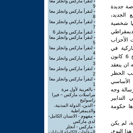
-
لنقرأ ماركس وانجلز معا
 فرصة جديدة
9
-
لنقرأ ماركس وانجلز معا
 الجديد،
8
-
لنقرأ ماركس وانجلز معا
وس (1846-1919)، وكان حينها شخصية
7
لديمقراطي
-
لنقرأ ماركس وانجلز 6
-
لنقرأ ماركس وانجلز معا
با إلى مؤتمرات الأحزاب
5
عدها إلى الأناركية في
-
لنقرأ ماركس وانجلز معا
4
تسعينيات القرن التاسع عشر، بإرسال رسالة الى كارل ماركس بتاريخ 6 كانون
-
لنقرأ ماركس وانجلز معا
3
ه ان ينعقد
-
لنقرأ ماركس وانجلز معا
بب الحظر
2
-
لنقرأ ماركس وانجلز معا
 الأساسي
1
رسالة وجه
-
بالعربية لأول مرة
مراسلات ماركس – فيرا
التدابير
زاسوليج
-
الدين، الدولة المدنية،
ها حكومة
والديمقراطية
-
مفهوم - الانسان الكامل-
لدى ماركس
ة، لم يكن
-
ماركس - انجلز
ذا النوع،
المؤلفات الكاملة البدايات