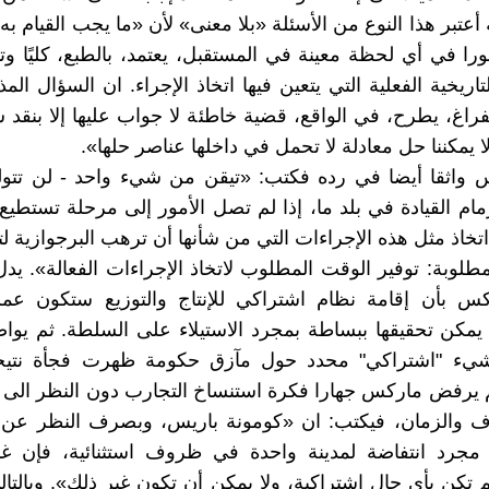
أعتبر هذا النوع من الأسئلة «بلا معنى» لأن «ما يجب القيام به
فورا في أي لحظة معينة في المستقبل، يعتمد، بالطبع، كليًا وت
ريخية الفعلية التي يتعين فيها اتخاذ الإجراء. ان السؤال المذ
فراغ، يطرح، في الواقع، قضية خاطئة لا جواب عليها إلا بنقد
لا يمكننا حل معادلة لا تحمل في داخلها عناصر حلها».
 واثقا أيضا في رده فكتب: «تيقن من شيء واحد - لن تتو
مام القيادة في بلد ما، إذا لم تصل الأمور إلى مرحلة تستطيع 
خاذ مثل هذه الإجراءات التي من شأنها أن ترهب البرجوازية ل
مطلوبة: توفير الوقت المطلوب لاتخاذ الإجراءات الفعالة». يد
كس بأن إقامة نظام اشتراكي للإنتاج والتوزيع ستكون عمل
 يمكن تحقيقها ببساطة بمجرد الاستيلاء على السلطة. ثم يوا
شيء "اشتراكي" محدد حول مآزق حكومة ظهرت فجأة نتيجة
يرفض ماركس جهارا فكرة استنساخ التجارب دون النظر الى ا
 والزمان، فيكتب: ان «كومونة باريس، وبصرف النظر عن 
مجرد انتفاضة لمدينة واحدة في ظروف استثنائية، فإن غالب
م تكن بأي حال اشتراكية، ولا يمكن أن تكون غير ذلك». وبالتال