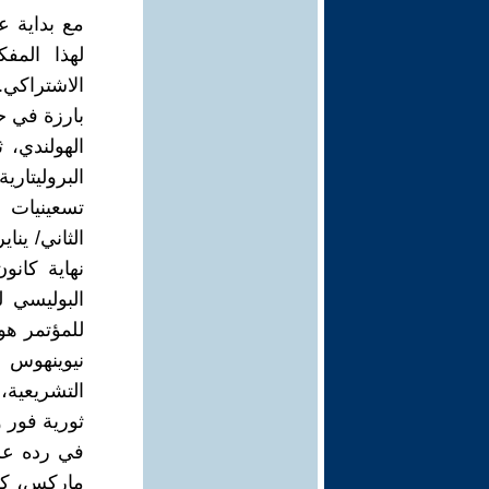
لهذا المف
بارزة في ح
الثاني/ ينا
نهاية كانو
البوليسي 
للمؤتمر هو
نيوينهوس س
التشريعية
ثورية فور 
في رده على
ماركس، كعا