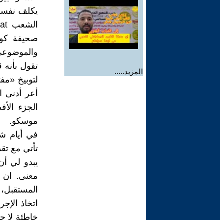
والموضوعي
تقول بأنه 
المزيد.....
لتوبيخ «مف
أعر أدنى ا
الجزء الأ
موسكو.
في أيام شب
تأتي مع تقد
يبدو لي أ
معنى. ان 
المستقبل، ي
اتخاذ الإج
خاطئة لا جو