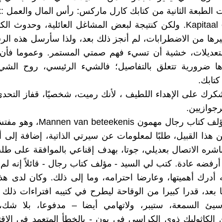
حال أصد
Kapitaal en Arbeid. ولكن كنتيجة لبعض المشاغل العائلية، وحدوث ا
يرها من الاضطرابات، لم أنجز ذلك بعد، ولذا سأرسل هذه الر
تعديلات، خشية أن تسيء فهم صمتي المستمر. وعموما فأن ا
رها ضرورية تتعلق بالتفاصيل؛ فالشيء الرئيسي، روح الشي
كتابك.
رك على الإهداء اللطيف ، لأنك رميت، شخصيًا، قفاز التحد
رجوازيين.
كتب لي مؤلف كتاب رجال مهمون ekenis
هذا القبيل، طلبًا لمعلومات عن سيرتي الذاتية، إضافة إلى أ
ره الاتصال بعديلي، جوتا، بهدف إقناعي بالموافقة على طل
 أرفضه عادة. كتب لي السيد - مؤلف كتاب رجال - قائلاً إنه ل
ه أدرك أهميتها، وعارضا احترامه، وما إلى ذلك. وكان لدى 
 بعد، قدرا كبيرا من الوقاحة ليطرح في كتيبه افتراءات ذل
يئ السمعة، ستيبر، ولاتهامي أيضا – مدفوعا، بلا شك
ن الكاثوليك ذوي الكراسي في بون - بالخطأ المتعمد في الاق