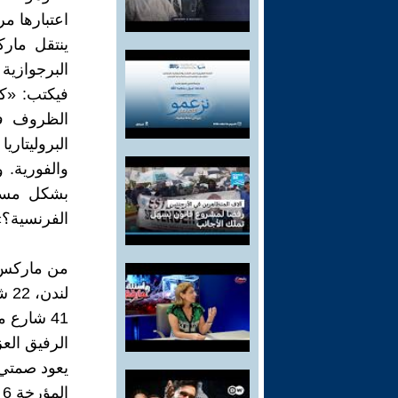
اعتبارها مر
ينتقل مار
البرجوازية
الظروف في
البروليتاري
والفورية.
بشكل مسبق
الفرنسية؟
من ماركس ا
لندن، 22 شباط/ فبراير 1881
41 شارع ميتلاند بارك
الرفيق العز
يعود صمتي 
ا