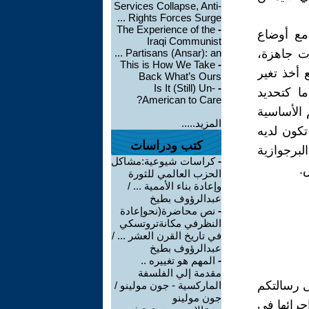
Services Collapse, Anti-
Rights Forces Surge ...
The Experience of the
-
مع أوضاع
Iraqi Communist
ت جاهزة،
Partisans (Ansar): an ...
This is How We Take
-
 العامة للبرجوازية الفرنسية قبل عام 1789، مع أخذ تغير
Back What’s Ours
Is It (Still) Un-
-
ا كتحديد
American to Care?
م الأساسية
المزيد.....
كون لديه
كتب ودراسات
برجوازية
-
كراسات شيوعية:مشاكل
.
الحزب العالمي للثورة
وإعادة بناء الأممية ... /
عبدالرؤوف بطيخ
-
نص محاضرة(نحوإعادة
النظرفي مكانةتروتسكي
في تاريخ القرن العشر ... /
عبدالرؤوف بطيخ
-
المهم هو تغييره ..
مقدمة إلي الفلسفة
 رسالتكم
الماركسية - جون مولينو /
جون مولينو
إجرائها في