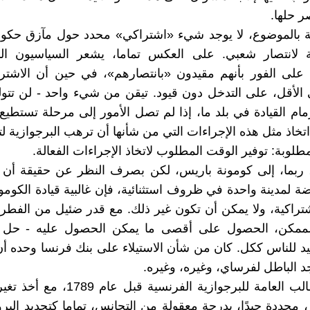
ر حلها.
ة بالموضوع، لا يوجد شيء «اشتراكي» محدد حول مآزق حك
ة لانتصار شعبي. على العكس تماما، يشعر السياسيون الب
 على الفور بأنهم مقيدون «بانتصارهم»، في حين أن الاشتر
 الأقل، على التدخل دون قيود. تيقن من شيء واحد - لن تت
مام القيادة في بلد ما، إذا لم تصل الأمور إلى مرحلة تستطيع 
خاذ مثل هذه الإجراءات التي من شأنها أن ترهب البرجوازية ل
طلوبة: توفير الوقت المطلوب لاتخاذ الإجراءات الفعالة.
، ربما، إلى كومونة باريس، لكن بصرف النظر عن حقيقة أن 
ضة لمدينة واحدة في ظروف استثنائية، فإن غالبية قيادة الكومو
تراكية، ولا يمكن أن تكون غير ذلك. مع قدر ضئيل من الفطرة 
لممكن، الحصول على أقصى ما يمكن الحصول عليه - حل
 للناس ككل. كان من شأن الاستيلاء على بنك فرنسا وحده أن
جد الباطل لفرساي، وغيره، وغيره.
كانت المطالب العامة للبرجوازية الفرنسية ق
، محددة جيدًا، بدرجة معقولة من التجانس، تماما كتحديد البرول