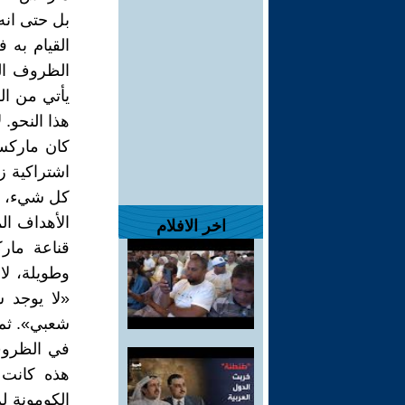
بل حتى انه 
القيام به 
الظروف التا
يأتي من ال
هذا النحو. 
كان ماركس
اشتراكية ز
كل شيء، ات
الأهداف ال
اخر الافلام
قناعة مار
وطويلة، لا
«لا يوجد 
شعبي». ثم 
في الظروف
هذه كانت 
الكومونة ل