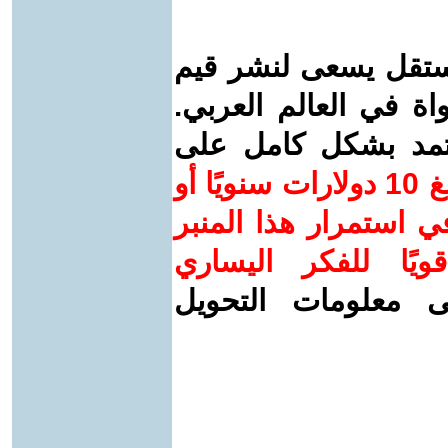
ستقل يسعى لنشر قيم
واة في العالم العربي.
عتمد بشكل كامل على
ساهم/ي معنا! بدعمكم بمبلغ 10 دولارات سنويًا أو
 استمرار هذا المنبر
ويًا للفكر اليساري
ى معلومات التحويل