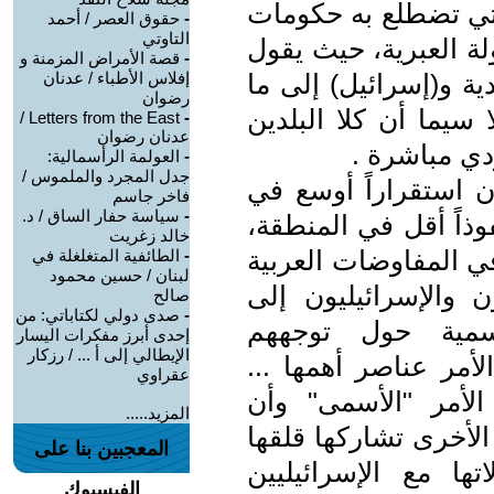
التي تضطلع به حكومات
-
حقوق العصر / أحمد
التاوتي
لة العبرية، حيث يقول
-
قصة الأمراض المزمنة و
ة و(إسرائيل) إلى ما
إفلاس الأطباء / عدنان
رضوان
 سيما أن كلا البلدين
Letters from the East /
-
عدنان رضوان
دي مباشرة .
-
العولمة الرأسمالية:
جدل المجرد والملموس /
ن استقراراً أوسع في
فاخر جاسم
-
سياسة حفار الساق / د.
ذاً أقل في المنطقة،
خالد زغريت
في المفاوضات العربية
-
الطائفية المتغلغلة في
لبنان / حسين محمود
 والإسرائيليون إلى
صالح
-
صدى دولي لكتاباتي: من
سمية حول توجههم
إحدى أبرز مفكرات اليسار
الإيطالي إلى أ ... / رزكار
أمر عناصر أهمها ...
عقراوي
لأمر "الأسمى" وأن
المزيد.....
لأخرى تشاركها قلقها
المعجبين بنا على
ها مع الإسرائيليين
الفيسبوك