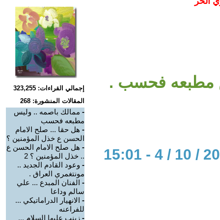
ي الحر
س مطبعه فحسب .
إجمالي القراءات: 323,255
المقالات المنشورة: 268
-
ممالك باصمه .. وليس
مطبعه فحسب
-
هل حقا ... صلح الامام
الحسن ع خذل المؤمنين ؟
-
هل صلح الامام الحسن ع
.. خذل المؤمنين ؟ 2
-
وعود القادم الجديد ..
مونتغمري العراق .
-
الفنان المبدع ... علي
سالم وداعا
-
الانهيار الدراماتيكي ...
للفراعنه
-
زينب عليها السلام ...