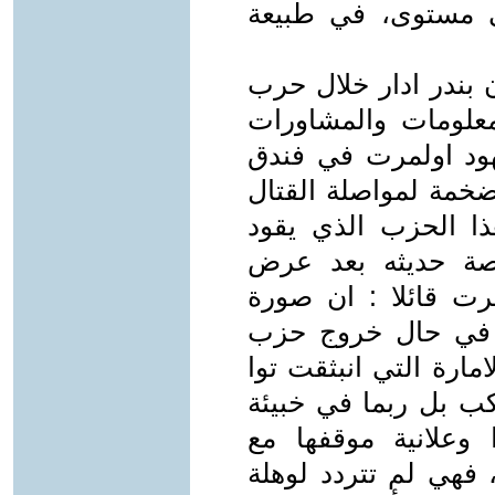
لى مستوى، في طبيعة
ن بندر ادار خلال حرب
المعلومات والمشاورات
يهود اولمرت في فندق
ضخمة لمواصلة القتال
ا الحزب الذي يقود
اصة حديثه بعد عرض
رت قائلا : ان صورة
 في حال خروج حزب
مارة التي انبثقت توا
كب بل ربما في خبيئة
علانية موقفها مع
 فهي لم تتردد لوهلة