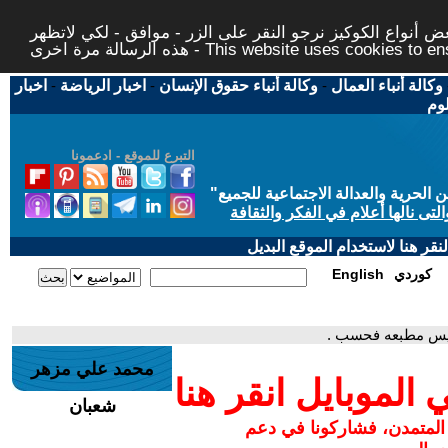
 أنواع الكوكيز نرجو النقر على الزر - موافق - لكي لاتظهر
This website uses cookies to ensure you ge
وكالة أنباء العمال
-
وكالة أنباء حقوق الإنسان
-
اخبار الرياضة
-
اخبار
لوم
التبرع للموقع - ادعمونا
حرية والعدالة الاجتماعية للجميع
"
تى نالها أعلام في الفكر والثقافة
قر هنا لاستخدام الموقع البديل
كوردي
English
ليس مطبعه فحسب .
محمد علي مزهر
لموبايل انقر هنا
شعبان
 المتمدن، فشاركونا في دعم