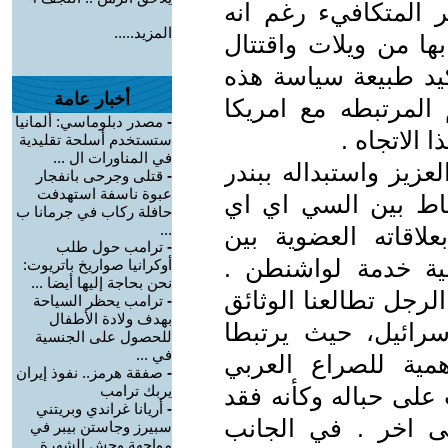
ر المتكافيء رغم انه
المزيد.....
ها من ويلات واقتتال
أكيد طبيعة سياسة هذه
أخبار عامة
 المرتبطه مع امريكا
-
مصدر دبلوماسي: ألمانيا
الاتجاه .
ستستخدم أسلحة تقليدية
في المناورات ال ...
عزيز واستبداله ببندر
-
قتلى وجرحى بانفجار
عبوة ناسفة استهدفت
باط بين السي اي اي
حافلة ركاب في جرمانا ب
...
لاقاته العضوية بين
-
ترامب حول طلب
ية خدمة لواشنطن .
أوكرانيا صواريخ باتريوت:
نحن بحاجة إليها أيضا ...
الرجل تطالعنا الوثائق
-
ترامب يحظر السياحة
بهدف ولادة الأطفال
سرائيل، حيث يرتبطا
للحصول على الجنسية
في ...
مية للصراع العربي
-
صفقة هرمز.. نفوذ إيران
 على حباله وكأنه فقد
يربك ترامب
-
أريانا غراندي وبريتني
ى اخر . في الجانب
سبيرز وجاستن بيبر في
مواجهة وحش الشهرة ...