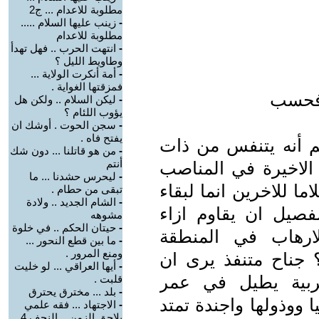
مطلوبة للاعدام ... ج2
-
زينب عليها السلام .....
مطلوبة للاعدام
-
انتهت الحرب .. فهل تهدأ
وطاويط الليل ؟
-
أمة أنكرت الولاية ...
فمزقتها الغواية .
 فحسب
-
ليكن السلام .. ولكن هل
يؤوب اللئام ؟
-
سجن الحوت . أوشك ان
يفتح فاه .
م أنه يتنفس من ذات
-
من هو قاتلنا ... دون شك
أنتم
 الاخيرة في المناصب
-
ليحرس حشدنا ... ما
 للاخرين انما لبقاء
تبقى من حطام .
-
الشام الجديد .. ولادة
فصيل ان يقاوم ازاء
مشوهه
-
حيتان الحكم .. في خلوة
لارهاب في المنطقة
-
ما بين قطع النحور ...
ومنع المرور .
؟ جناح متنفذ يرى ان
-
أيها العراقي ... لو خليت
عربية يطيل في عمر
قلبت .
-
بلد ... مخترق يحترق
 ووذولها واجندة تمتد
-
الاجتهاد ... فقه علمي
يلاحق الزمن .. النجف 4