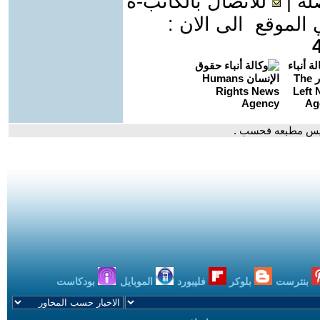
لة
|
للاتصال بالكاتب-ة
موقع الى الان :
ليس مطبعه فحسب .
بنترست
بلوكر
فليبورد
الموبايل
بودكاست