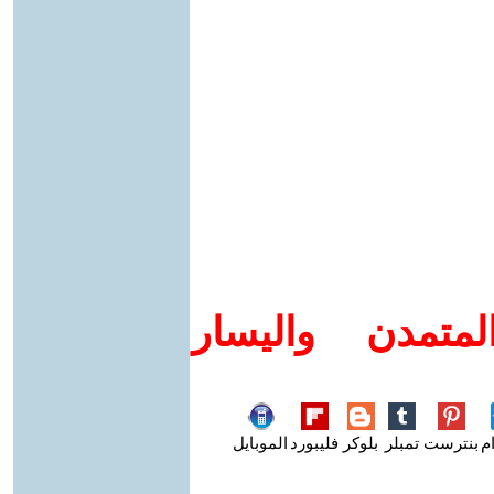
متمدن واليسار
م
بنترست
تمبلر
بلوكر
فليبورد
الموبايل