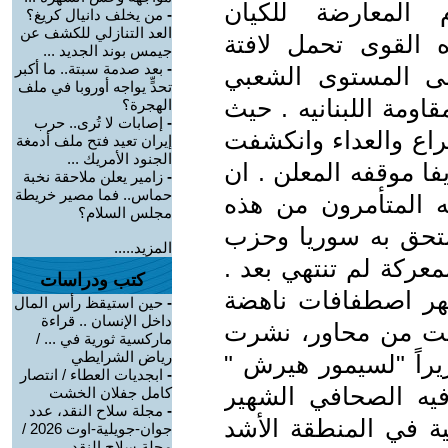
المعارضة للكيان
-
من يخلف دانيال كريغ؟
العد التنازلي للكشف عن
 القوى تحمل لافتة
جيمس بوند الجديد ...
-
بعد صدمة سبتة.. ما أكبر
لى المستوى الشعبي
تحدٍّ يواجه أوروبا في ملف
اومة اللبنانيه . حيث
الهجرة؟
-
إصابات لا تُرى.. حرب
راع والعداء وانكشفت
إيران تعيد فتح ملف أدمغة
الجنود الأمريك ...
ا موقفه المعلن . ان
-
زامير يعلن ملاحقة نخبة
حماس.. فما مصير خريطة
ه المتأمرون من هذه
مجلس السلام؟
التحق به سوريا وحزب
المزيد.....
معركة لم تنتهي بعد .
كتب ودراسات
ظهر اصطفافات ناهضة
-
حين استيقظ رأس المال
داخل الإنسان .. قراءة
نتجت من محاور، نشرت
ماركسية ثورية في ... /
رياض الشرايطي
كر" في 5/3/2007م، تقريراً "لسيمور هيرش "
-
ابجديات العطاء / انتصار
فيه الصحافي الشهير
كامل جفلان الخشت
-
مجلة سلاح النقد، عدد
كية في المنطقة الأشد
جوان-جويلية-اوت 2026 /
مجلة سلاح النقد