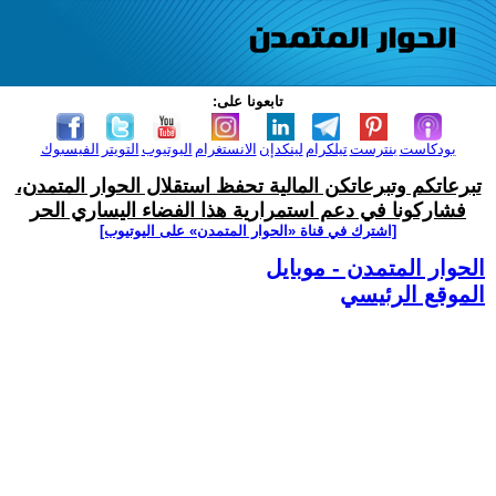
تابعونا على:
بودكاست
بنترست
تيلكرام
لينكدإن
الانستغرام
اليوتيوب
التويتر
الفيسبوك
تبرعاتكم وتبرعاتكن المالية تحفظ استقلال الحوار المتمدن،
فشاركونا في دعم استمرارية هذا الفضاء اليساري الحر
[اشترك في قناة ‫«الحوار المتمدن» على اليوتيوب]
الحوار المتمدن - موبايل
الموقع الرئيسي