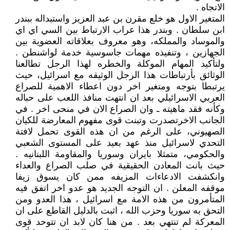
الاتجاه .
المتغير الاول هو خلع مقرن بن عبد العزيز واستبداله ببندر
ابن سلطان . وبندر هذا عراب الارتباط بين السي اي اي
والموساد والمملكه، وهو معروف بعلاقاته العضوية بين
الجهازين ، وتنفيذه مهمات جاسوسية خدمة لواشنطن .
ولتأكيد المهام الموكلة والخطره لهذا الرجل تطالعنا
الوثائق بأرتباطات هذا الرجل الوثيقه مع اسرائيل، حيث
يرتبطا بتوجه ومتغير اخر دون اعطاء الاهمية للصراع
العربي الاسرائيلي بعد ان انتهت منافذ اللعب على حباله
وكأنه فقد ماهيته ـ وان الصراع الان في منحى اخر . في
الجانب الاخرتصدرت وتبنت قوى مفهوم المعارضة للكيان
الصهيوني، على الرغم من ان هذه القوى تحمل لافتة
التحدي لاسرائيل منذ عهد بعيد على المستوى الشعبي
والحكومي، متمثلا بايران وسوريا والمقاومة اللبنانيه .
حيث بانت المعادن الحقيقية في صلب الصراع والعداء
وانكشفت الادعاءات المزيفه ممن كان يسوق زيفا
موقفه المعلن . ان التوجه الجديد هو عدو اخر اتفق فيه
المتأمرون من هذه الامة مع اسرائيل ، هذا العدو ومن
التحق به سوريا وحزب الله ، اثبت بالدليل القاطع على ان
المعركة لم تنتهي بعد . من هنا كان لابد ان تتوحد قوى