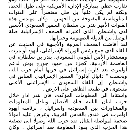
تقارب حظي بمباركة الإدارة الأمريكية على طول الخط،
ولكنه لم يكن علنياً بل ظل مقتصراً على القنوات
الدبلوماسية المفتوحة بين الجهتين . وكان مهندس هذه
القنوات الأمير بندر بن سلطان السفير السعودي الأسبق
لدى واشنطن، الذي اعتبرته الصحف الإسرائيلية صلة
الوصل بين الدولة الصهيونية وجيرانها.
لقد أفاضت الصحف العربية والأجنبية في الحديث عن
اللقاء الذي جمع رئيس الوزراء الإسرائيلي، أيهود أولمرت،
ومستشار الأمن القومي السعودي، بندر بن سلطان، في
العاصمة الأردنية، كجزء من جهود جورج بوش لدعم
أولمرت بعد كارثة إسرائيل في حربها أمام حزب الله،
وبحسب " دانيال آيالون" السفير الإسرائيلي السابق في
واشنطن، إن اللقاء السعودي ـ الإسرائيلي الأعلى
مستوى، في طبيعة الظاهر على الارض .
واستنادا الى المعلومات المؤكده، فان بندر ادار خلال
حرب لبنان الثانيه قناة الاتصال وتبادل المعلومات
والمشاورات بين السعودية واسرائيل ، برئاسة ايهود
اولمرت في فندق بالقدس الغربية، وعرض عليه اموالا
ضخمة لمواصلة القتال ضد حزب الله وصولا الى تصفية
هذا الحزب الذي يقود المقاومة ضد اسرائيل . وكان