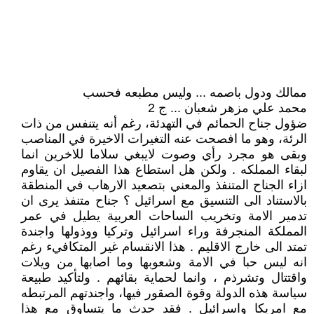
ممالك ودول باصمه ... وليس مطبعه فحسب
محمد علي مزهر شعبان ... ج 2
ضؤول جناح الحمائم في التهدئة، رغم أنه يتنفس من ذات
الرئة، وهو ما افصحت عنه التغيرات الاخيرة في المناصب
وبقى هو مجرد رأي وصوت لايبغي سلاما للاخرين انما
لبقاء المملكه . ولكن هل استطاع هذا الفصيل ان يقاوم
ازاء الجناح المتنفذ والمعني بتصعيد الارهاب في المنطقة
بالاستناد الى التنسيق مع اسرائيل ؟ جناح متنفذ يرى ان
تدمير الامة وتخريب الساحات العربية يطيل في عمر
المملكة المنجرفة وراء اسرائيل وتركيا ووذولها واجندة
تمتد الى خارج الاقليم . هذا الانقسام غير المتكافيء رغم
انه ليس حبا في الامة وشعوبها وما اصابها من ويلات
واقتتال وتشرذم ، وانما لحماية بقائهم . ولتأكيد طبيعة
سياسة هذه الدولة وقوة الصقور فيها، واجندتهم المرتبطه
مع امريكا واسرائيل . فقد حدث ما يتساوق مع هذا