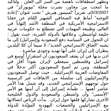
وتظهر اصطفافات ناهضة من السر الى العلن . ولتأكيد
ما انتجت من محاور، نشرت مجلة "نيويوركر" في
5/3/2007م، تقريراً "لسيمور هيرش " تحت عنوان "إعادة
التوجيه" أماط فيه الصحافي الشهير اللثام عن خفايا
الاستراتيجية الأمريكية في المنطقة الأشد إلتهاباً في
العالم، وطبيعة المهمات التي تضطلع به حكومات عربية
حليفة لواشنطن، وعلاقتها بالدولة العبرية، حيث يقول :
ان التحول في السياسة دفع السعودية و(إسرائيل) إلى ما
يشبه "العناق الاستراتيجي الجديد"، لا سيما أن كلا البلدين
ينظران إلى إيران على أنها تهديد وجودي مباشرة .
اذن بديها في أن يعتقد السعوديون أن استقراراً أوسع في
إسرائيل وفلسطين سيعطي لإيران نفوذاً أقل في
المنطقة، ومن ثم أصبح السعوديون أكثر تدخلاً في
المفاوضات العربية الإسرائيلية . حيث توصل السعوديون
والإسرائيليون إلى سلسلة من الاتفاقات غير الرسمية
حول توجههم الإستراتيجي الجديد، وقد شمل هذا الأمر
عناصر أهمها ... طمأنة إسرائيل إلى أن أمنها هو الأمر
"الأسمى" وأن واشنطن والسعودية والدول الخليجية
الأخرى تشاركها قلقها حول إيران . بدأت الرياض اتصالاتها
مع الإسرائيليين والجمعيات اليهودية المؤيّدة للدولة
الصهيونية في الولايات المتحدة، منذ أكثر من عقد، وهو