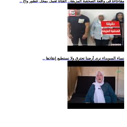
.. مفاجاءة فى واقعة الصحفية المزيفة.. الفتاة تعمل بمحل عطور واخ
.. نساء السويداء نرى أرضنا تحترق ولا نستطيع إنقاذها