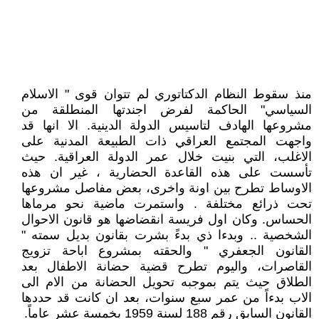
منذ سقوط النظام الدكتاتوري لم تتوان قوى " الاسلام
السياسي" الحاكمة لفرض اجندتها المنطلقة من
مشروعها الهادف لتاسيس الدولة الدينية. الا انها قد
واجهت المجتمع العراقي ذات الطبيعة المدنية على
الاغلب، التي بنيت خلال عمر الدولة العراقية. حيث
تأسست على هذه القاعدة الحضارية ، غير ان هذه
الاوساط تطرح بين اونة واخرى، بعض مفاصل مشروعها
تحت ذرائع مختلفة . واستمرت ماضية نحو مرماها
الحساس. وكان اول فريسة انقضاضها هو قانون الاحوال
الشخصية .. وبدءا ذي بدءً بشرت بقانون بديل سمته "
القانون الجعفري " والحقته بمشروع اباحة تزويج
القاصرات، واليوم تطرح قضية حضانة الاطفال بعد
الطلاق حيث يتم بموجبه تحويل الحضانة من الام الى
الاب بدءاً من عمر سبع سنوات، بعد ان كانت قد حددها
القانون السابق رقم 188 لسنة 1959 بخمسة عشر عاماً.