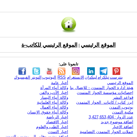
الموقع الرئيسي
الموقع الرئيسي للكاتب-ة
|
تابعونا على:
بنترست
تيلكرام
لينكدإن
الانستغرام
RSS
اليوتيوب
التويتر
الفيسبوك
الموقع الرئيسي
أخبار عامة
هيئة ادارة الحوار المتمدن - للإتصال بنا
وكالة أنباء المرأة
إحصائيات مؤسسة الحوار المتمدن
اخبار الأدب والفن
قواعد النشر
وكالة أنباء اليسار
ابرز كتاب / كاتبات الحوار المتمدن
وكالة أنباء العلمانية
يوتيوب التمدن
وكالة أنباء العمال
مكتبة التمدن
وكالة أنباء حقوق الإنسان
عدد الزوار: 3,427,653,404
اخبار الرياضة
اضافة موضوع جديد
اخبار الاقتصاد
اضافة الاخبار
اخبار الطب والعلوم
حملات الحوار المتمدن التضامنية
اخبار التمدن
إضافة يوتيوب-فلم إلى يوتيوب التمدن