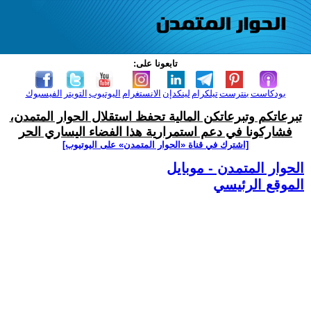
تابعونا على:
بودكاست
بنترست
تيلكرام
لينكدإن
الانستغرام
اليوتيوب
التويتر
الفيسبوك
تبرعاتكم وتبرعاتكن المالية تحفظ استقلال الحوار المتمدن،
فشاركونا في دعم استمرارية هذا الفضاء اليساري الحر
[اشترك في قناة ‫«الحوار المتمدن» على اليوتيوب]
الحوار المتمدن - موبايل
الموقع الرئيسي