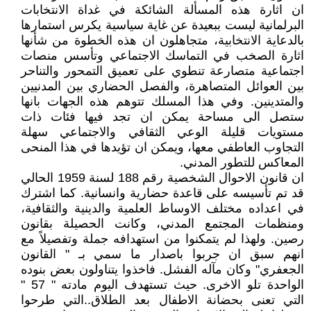
ان اثارة هذه المسألة الشائكة في غداة الانتخابات
البرلمانية ليست ببعيدة عن غاية سياسية يكرس استمارها
بالدعاية الانتخابية، متجاهلون ان هذه الخطوة من شأنها
اثارة الصخب في التماسك الاجتماعي وتأسس منصات
اجتماعية متصارعة تنطوي على تعميق التمحور والتناحر
بين العوائل المتصاهرة، والفصل الحضاري بين المدنيين
والمتدينين. وفي هذا المسلك تتوهم هذه الجهات بانها
ستصل الى مساحة يمكن ان تجد فيها فئات ذات
مستويات قليلة الوعي الثقافي والاجتماعي سهلة
التجاوب العاطفي معها، ويمكن ان تؤيدها في هذا المنحى
المعاكس للتطور المدني.
ان قانون الاحوال الشخصية رقم 188 لسنة 1959 الحالي
قد تم تأسيسه على قاعدة حضارية وانسانية. كما اشترك
في اعداده مختلف الاوساط العلمية والدينية والثقافية،
ومنظمات المجتمع المدني، وكانت الحصيلة بقانون
رصين. ولهذا لم يتمكنوا من استهدافه جملة وتفصيلاً مع
انهم سبق ان جربوا باصدار ما سمي بـ " القانون
الجعفري" وكان مآله الفشل. فاخذوا يتناولون بعض بنوده
الواحدة تلو الاخرى. حيث تستهدف اليوم مادته " 57 "
التي تعنى بحضانة الاطفال بعد الطلاق..التي طرحوا