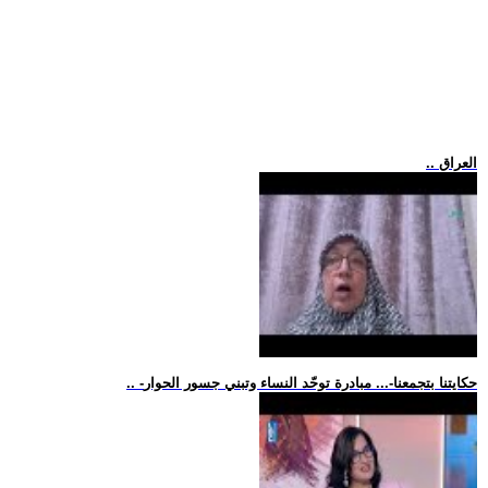
.. العراق
.. -حكايتنا بتجمعنا-... مبادرة توحّد النساء وتبني جسور الحوار