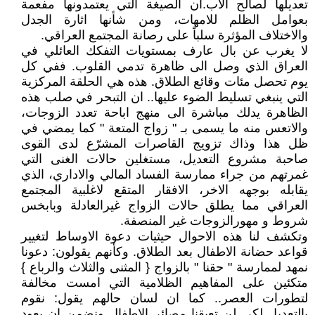
تعديلها لصالح الاب.ان الصيغة التي يعتمدونها مفعمة
بعوامل الظلم للامهات، ومن شأنها اثارة الجدل
والاختلاف المؤثرة سلباً على رصانة المجتمع العراقي.
لا يغرب عن بال عارف بمستويات التفكك العائلي في
العراق الذي وصل الى ظاهرة تدمي القلوب. ففي كل
يوم تحصل مئات وقائع الطلاق. هذه هي الحلقة المركزية
التي ينبغي تسليط الضوء عليها.. ان التبحر في صلب هذه
الظاهرة يدلك مباشرة الى منهج اباحة تعدد الزوجات،
والاتعس منه ما يسمى بـ " زواج المتعة " كما يمضي في
ظل هذا وذاك تزويج القاصرات المشرّع لدى القوى
صاحبة مشروع التعديل، مستغلين حالات الغنى التي
غمرتهم من جراء ممارسة الفساد المالي والاداري، الذي
يقابله بوجهه الاخر، الافقار المتقع لاغلبية المجتمع
العراقي مما يطلق حالات الزواج غيرالعادلة وبابخس
شروط و مهورالزوجات غير المنصفة.
وتكشف لنا هذه الاحوال حيثيات دعوة الاوساط لتغيير
قواعد حضانة الاطفال بعد الطلاق. وكأنهم يقولون: دعونا
نمهد لممارسة " حقنا " بالزواج { المثنى والثلاث والرباع }
متكئين على المفاهيم الظلامية التي امست مخالفة
لتطورات العصر.. كما ان لسان حالهم يقول: نقوم
بالتعديل لكي لن تعيقنا مصائر الاطفال ونضمن ان يعود