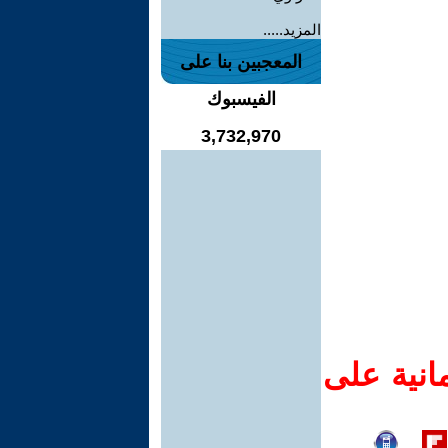
المزيد.....
المعجبين بنا على
الفيسبوك
3,732,970
انية على