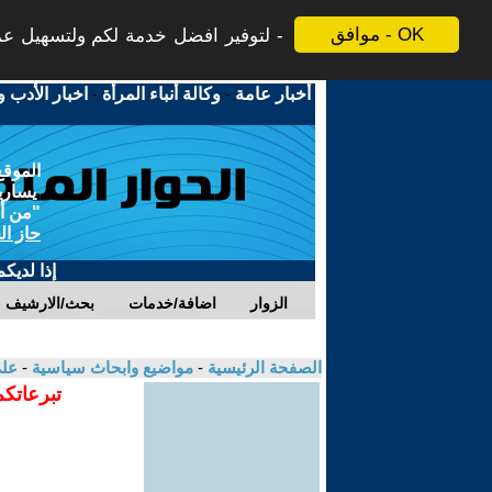
موافق - OK
لتوفير افضل خدمة لكم ولتسهيل عملي
أخبار عامة
-
وكالة أنباء المرأة
-
اخبار الأدب و
الموقع
يسارية
"من أج
حاز ال
إذا لديك
الزوار
اضافة/خدمات
بحث/الارشيف
الصفحة الرئيسية
-
مواضيع وابحاث سياسية
-
عل
تبرعاتكم