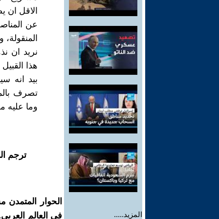
الاقل ان ي
عن المناصب
المنقولة، و
نريد ان نذ
هذا القبيل
بيد انه سي
تصرف بالم
وما عليه م
ترجم ال
الحوار المتمدن م
المزيد.....
في العالم العربي