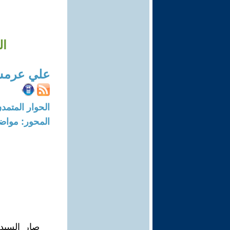
ال
علي عرم
الحوار المتمدن-العدد: 6941 - 21
المحور: مواض
صار السيد