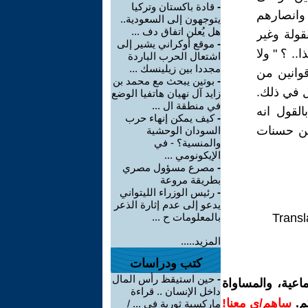
-
قادة باكستان وتركيا
 وانصارهم
يتوجهون إلى السعودية..
هل يُعلن اتفاق دف ...
قولة وغير
-
موقع أوكراني يشير إلى
.. ؟ " ولا
اشتعال الحرب الباردة
مجددا بين زيلينسك ...
قوانين من
-
بوتين يبحث مع محمد بن
 في ذلك.
زايد آل نهيان هاتفيا الوضع
في منطقة ال ...
القول انه
-
كيف يمكن إنهاء حرب
من حسنات
السودان الوحشية
والمنسية؟ - في
الإيكونومي ...
-
مصرع مسؤول مصري
بطريقة مروعة
-
رئيس الوزراء الليتواني
يدعو إلى عدم إثارة الذعر
Transl
بالمعلومات ح ...
المزيد.....
كتب ودراسات
-
حين استيقظ رأس المال
اعية، والمساواة
داخل الإنسان .. قراءة
م.
ساهم/ي معنا!
ماركسية ثورية في ... /