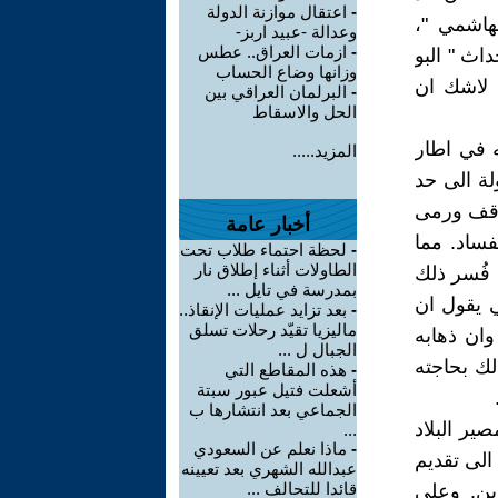
-
اعتقال موازنة الدولة
هاشمي "،
وعدالة -عبيد اربز-
-
ازمات العراق.. عطس
اث " البو
وزانها وضاع الحساب
 لاشك ان
-
البرلمان العراقي بين
الحل والاسقاط
ه في اطار
المزيد.....
ة الى حد
توقف ورمى
أخبار عامة
فساد. مما
-
لحظة احتماء طلاب تحت
الطاولات أثناء إطلاق نار
 فُسر ذلك
بمدرسة في تايل ...
ي يقول ان
-
بعد تزايد عمليات الإنقاذ..
ماليزيا تقيّد رحلات تسلق
وان ذهابه
الجبال ل ...
ك بحاجته
-
هذه المقاطع التي
أشعلت فتيل عبور سبتة
الجماعي بعد انتشارها ب
ير البلاد
...
-
ماذا نعلم عن السعودي
 الى تقديم
عبدالله الشهري بعد تعيينه
قائدا للتحالف ...
ين. وعلى