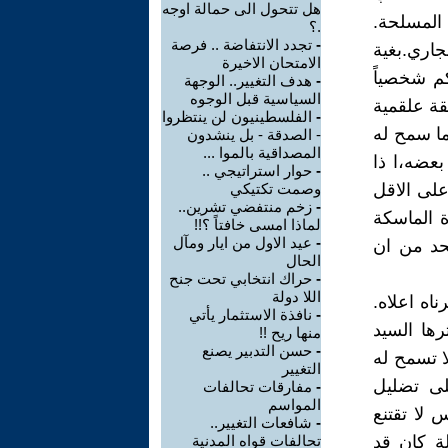
هل تتحول الى حمالة اوجه
 المسلحة.
.؟
-
تجدد الانتفاضة .. فرصة
جاري.بغية
الامتحان الاخيرة
كم شخصياً
-
هدف التغيير.. الوجهة
السياسية قبل الوجوه
يقة علقمية
-
الفلسطينيون لن ينتظروا
ا سمح له
- الصدقة - بل ينشدون
المصداقية بالموا ...
بعضه،ا ذا
-
حوار استراتيجي ..
على الاقل
وصمت تكتيكي
-
زخم منتفضي تشرين..
 الماسكة
لماذا امسى خافتاً ؟!!
-
عيد الاول من ايار ومآل
لحد من ان
الحال
-
حراك انتخابي تحت جنح
اللا دولة
اه اعلاه.
-
نافذة الاستثمار يأتي
ها السيد
منها ريح !!
-
حسن التدبير يصنع
ا تسمح له
التغيير
لى تضليل
-
مفارقات تحالفات
المواسم
 لا تقتنع
-
شافعات التغيير..
لة كان قد
تحالفات قواه المدنية