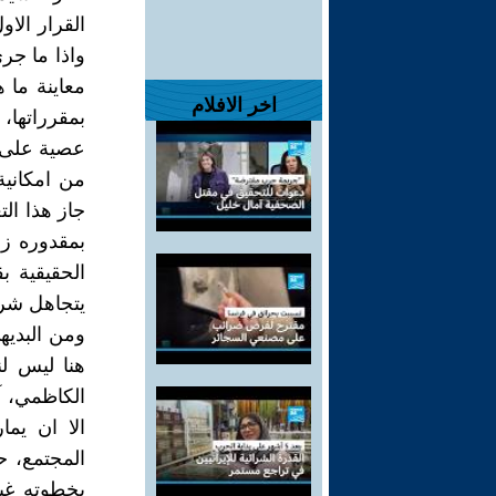
القرار الاو
واذا ما جرى
معاينة ما 
اخر الافلام
بمقرراتها، 
عصية على 
من امكانية
جاز هذا ال
بمقدوره ز
الحقيقية ب
يتجاهل شرو
ومن البديه
هنا ليس لن
الكاظمي، آ
الا ان يم
المجتمع، حي
بخطوته غير