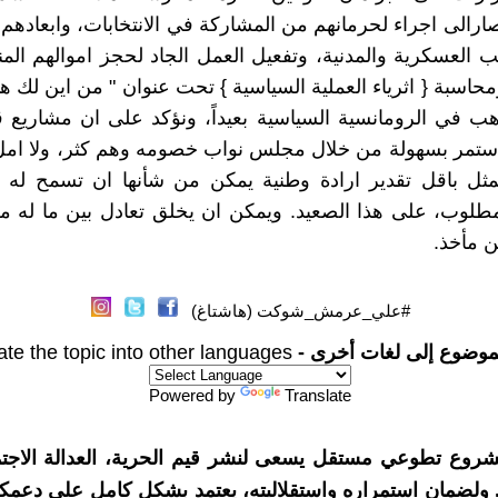
صارالى اجراء لحرمانهم من المشاركة في الانتخابات، وابعادهم
 العسكرية والمدنية، وتفعيل العمل الجاد لحجز اموالهم المن
محاسبة { اثرياء العملية السياسية } تحت عنوان " من اين لك هذا
هب في الرومانسية السياسية بعيداً، ونؤكد على ان مشاريع 
 ستمر بسهولة من خلال مجلس نواب خصومه وهم كثر، ولا امل
مثل باقل تقدير ارادة وطنية يمكن من شأنها ان تسمح له ب
طلوب، على هذا الصعيد. ويمكن ان يخلق تعادل بين ما له 
ن مأخذ.
#علي_عرمش_شوكت (هاشتاغ)
موضوع إلى لغات أخرى -
ate the topic into other languages
Powered by
Translate
شروع تطوعي مستقل يسعى لنشر قيم الحرية، العدالة الاجتم
. ولضمان استمراره واستقلاليته، يعتمد بشكل كامل على دعمك