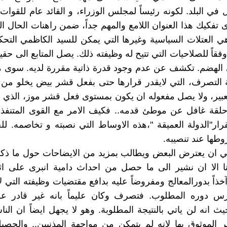
ل في البلد. لكونه رئيساً لمجلس الوزراء، و القائد عام للقوات
 تفكيك هذا العنوان اللامع والمهم جداً، ضمن راهنات الحال ال
هي العتلات السياسية وغيرها التي يمكن للسيد الكاظمي التح
وفقاً للصلاحيات التي تتيح له وظيفته ذلك. يصل المتابع الى حق
الهضم. تكشف عن عدم وجود قدرة ذاتية مقررة لديه. سوى م
 التصرف، التي لايقدر قرارها حتى بفعل قشر بيض يخلو من 
تعبير، ولا يصل مفعوله ان يكون بمستوى فعل قشر موز، الذي 
حلقة غافل عن موطئ قدمه.. فكيف الامر مع القوى المتنفذة
قرار"الدولة العميقة "،هذه الاوساط التي نصبته و تخاصمه. ل
طها عند تنصيبه.
ي ان يعترض البعض ويطالب بمزيد من الايضاحات حول ما ذكرن
ا الا ان نشير الى ما حصل من احداث دامية انبرى على اثر
خذاً بدورالمعالج ومفروضاً عليه بدافع مقتضيات وظيفته التي ل
ارس دوره المطلوب. فتصرف وكان عليماً بانه غير قادر ع
ث انه لن ياتي بالنتيجة المطلوبة. وهو لا يجهل ايضاً ان الناس
 الموثوق بها لانه لم يتمكن من مواجهة المذنبين.. والحصي