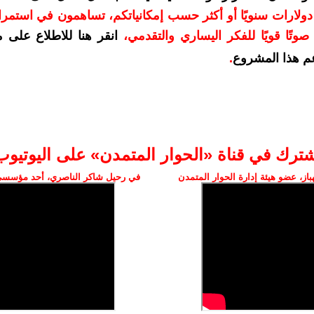
دعمكم بمبلغ 10 دولارات سنويًا أو أكثر حسب إمكانياتكم، تساهمون في استم
وتًا قويًا للفكر اليساري والتقدمي
،
انقر هنا للاطلاع على 
م هذا المشروع
.
شترك في قناة «الحوار المتمدن» على اليوتيوب
ز، عضو هيئة إدارة الحوار المتمدن
في رحيل شاكر الناصري، أحد مؤسسي 