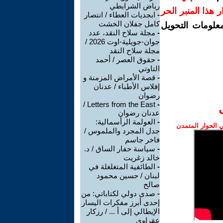
رياض الشرايطي
رار هذا المنبر الحر
-
ابجديات العطاء / انتصار
كامل جفلان الخشت
معلومات التحويل
-
مجلة سلاح النقد، عدد
جوان-جويلية-اوت 2026 /
مجلة سلاح النقد
-
حقوق العصر / أحمد
التاوتي
-
قصة الأمراض المزمنة و
إفلاس الأطباء / عدنان
رضوان
Letters from the East /
-
عدنان رضوان
-
العولمة الرأسمالية:
الحوار المتمدن
جدل المجرد والملموس /
فاخر جاسم
-
سياسة حفار الساق / د.
خالد زغريت
-
الطائفية المتغلغلة في
لبنان / حسين محمود
صالح
-
صدى دولي لكتاباتي: من
إحدى أبرز مفكرات اليسار
الإيطالي إلى أ ... / رزكار
عقراوي