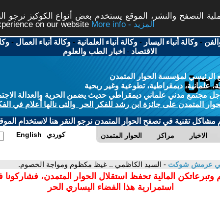
ة التصفح والنشر، الموقع يستخدم بعض أنواع الكوكيز نرجو النق
More info - المزيد
experience on our website
الفن
-
وكالة أنباء اليسار
-
وكالة أنباء العلمانية
-
وكالة أنباء العمال
-
وكا
الاقتصاد
-
اخبار الطب والعلوم
 الرئيسي لمؤسسة الحوار المتمدن
، علمانية، ديمقراطية، تطوعية وغير ربحية
ل مجتمع مدني علماني ديمقراطي حديث يضمن الحرية والعدالة الاجتم
حوار المتمدن على جائزة ابن رشد للفكر الحر والتى نالها أعلام في الفك
م مشاكل تقنية في تصفح الحوار المتمدن نرجو النقر هنا لاستخدام الموقع
كوردي
English
الاخبار
مراكز
الحوار المتمدن
ي عرمش شوكت
- السيد الكاظمي .. غيظ مكظوم ومواجة الخصوم.
 وتبرعاتكن المالية تحفظ استقلال الحوار المتمدن، فشاركونا 
استمرارية هذا الفضاء اليساري الحر