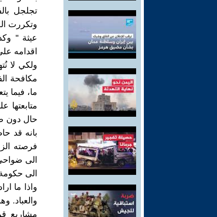
تجلجل بال
وتكررت الح
عيثة " وكذ
اقدامه على 
ولكي لا نُ
مكافحة الف
ما، فيما ي
متابعتها ع
حال دون صع
بانه قد حا
فرصته الزم
الى ضواحي 
الى حكومة 
واذا ما ار
والعباد. وه
مشاريع قر