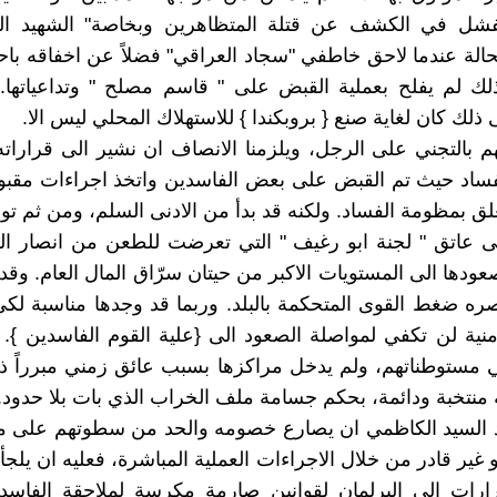
فشل في الكشف عن قتلة المتظاهرين وبخاصة" الشهيد ال
الة عندما لاحق خاطفي "سجاد العراقي" فضلاً عن اخفاقه باحد
لك لم يفلح بعملية القبض على " قاسم مصلح " وتداعياتها.
ذلك كان لغاية صنع { بروبكندا } للاستهلاك المحلي ليس الا.
تهم بالتجني على الرجل، ويلزمنا الانصاف ان نشير الى قرارات
ساد حيث تم القبض على بعض الفاسدين واتخذ اجراءات مقبول
تعلق بمظومة الفساد. ولكنه قد بدأ من الادنى السلم، ومن ثم 
لى عاتق " لجنة ابو رغيف " التي تعرضت للطعن من انصار ال
ودها الى المستويات الاكبر من حيتان سرّاق المال العام. وقد
صره ضغط القوى المتحكمة بالبلد. وربما قد وجدها مناسبة لك
نية لن تكفي لمواصلة الصعود الى {علية القوم الفاسدين }. 
مستوطناتهم، ولم يدخل مراكزها بسبب عائق زمني مبرراً ذل
منتخبة ودائمة، بحكم جسامة ملف الخراب الذي بات بلا حدود.
اد السيد الكاظمي ان يصارع خصومه والحد من سطوتهم على مص
و غير قادر من خلال الاجراءات العملية المباشرة، فعليه ان يلجأ
ارات الى البرلمان لقوانين صارمة مكرسة لملاحقة الفاسد