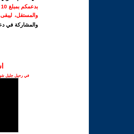
ب
والمستقل، ليبقى ص
والمشاركة في دع
ا‫
في رحيل جليل شهبا