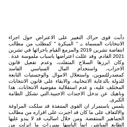
دأبت قوى حراك التغيير على الاعتراض حول اجراء
الانتخابات المسماة بـ " المبكرة " كمطلب من مطالب
انتفاضة تشرين 2019 والمزمع القيام باجرائها في تشرين
2021 القادم. وقد عللت اعتراضها باسباب ملموسة عدة .
وكان ابرزها السلاح المنفلت، وعدم تفعيل قانون
الاحزاب، واستخدام المال السياسي الفاسد
كمصدرللتموين، واستغلال الاموال والوجستيات التابعة
للدولة بالدعاية الانتخابية، والابقاء على قانون الانتخابات
المختلف عليه، و عدم استقلالية مفوضية الانتخابات. هذا
وناهيك عن تدخل الاجندات الاجنبية.التي تشكل الطامة
الكبرى.
يلمس باستمرار ان القوى المتنفذة قد سلكت المراوغة
والالتفاف على ما كان قد اجبرت على اقراره من مطالب
الجماهير المنتفضة. ومن خلال اساليب قد لا يبدو عليها
الطابع المباشر، انما الباسها بمبررات ما انزلت من