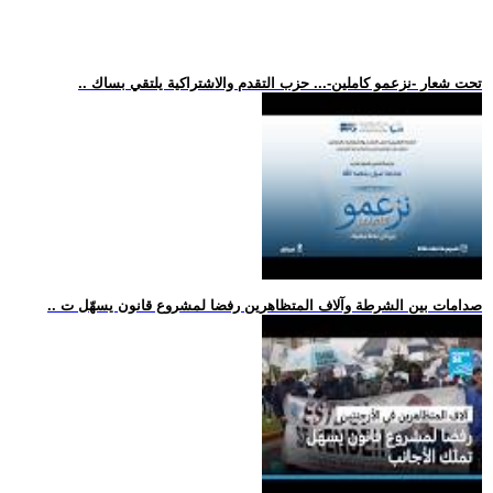
.. تحت شعار -نزعمو كاملين-... حزب التقدم والاشتراكية يلتقي بساك
.. صدامات بين الشرطة وآلاف المتظاهرين رفضا لمشروع قانون يسهّل ت