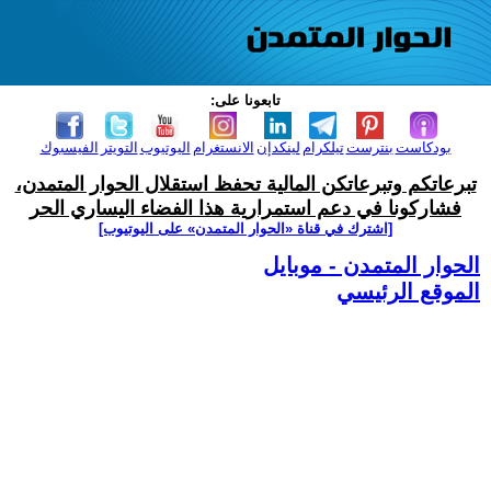
تابعونا على:
بودكاست
بنترست
تيلكرام
لينكدإن
الانستغرام
اليوتيوب
التويتر
الفيسبوك
تبرعاتكم وتبرعاتكن المالية تحفظ استقلال الحوار المتمدن،
فشاركونا في دعم استمرارية هذا الفضاء اليساري الحر
[اشترك في قناة ‫«الحوار المتمدن» على اليوتيوب]
الحوار المتمدن - موبايل
الموقع الرئيسي