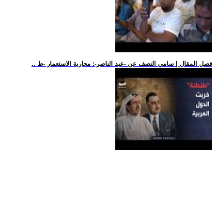
.. فصل المقال | سامي النصف عن -عبد الناصر-: محاربة الاستعمار -ط