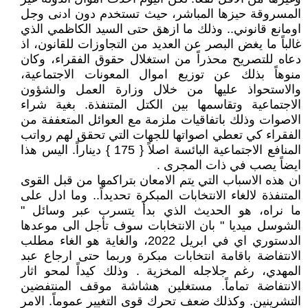
المسروقة حيزها المباشر، حيث تستخدم دون ادنى وجل
اومانع قانوني.. وذلك ما ازهق حتى السيد الكاظمي الذي
غالباً ما يغض البصر عن العديد من التجاوزات للقانون، اذ
دعاه للتصريح محذراً من استغلال حقوق الفقراء، وكان
منوهاً بذلك عن توزيع اموال المعونات الاجتماعية،
والاستحواذ عليها من خلال وزارة العمل والشؤون
الاجتماعية وتقاسمها بين الكتل المتنفذة. بغية شراء
الاصوات وذلك باتفاقيات ملزمة مع العوائل المتعففة من
الفقراء كي تعطي اصواتها للجهات التي تحقق لهم رواتب
المنافع الاجتماعية البائسة اصلاً { 175 } ديناراً. اليس هذا
ايضاً يصب في ذات المجرى .
ان هذه الاسباب التي يتم الامعان بتراكمها من قبل القوى
المتنفذة لالغاء الانتخابات المبكرة تحديداً.. وما ادل على
ما نراه، هو الحديث الذي بدأ يتسرب عبر وسائل "
الشوسل ميديا " بان الانتخابات سوف تأجل الى موعدها
الدستوري اي في ابريل 2022، والغاية هو الغاء مطلب
الانتفاضة باقامة انتخابات مبكرة وربما حتى ارجاع عبد
المهدي، رغم جلاجله المخزية . وذلك كيداً لمحو اثار
الانتفاضة تماماً. مستغلين هشاشة موقف المنتفضين
التشرينين. وكذلك ضعف تحرك قوى التغيير عموماً. الامر