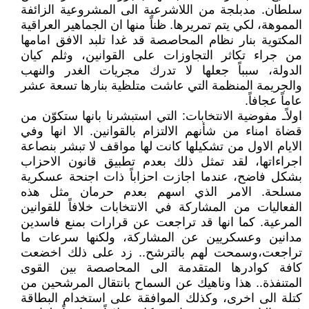
سلطان. مدبلجة من اللاشرعية الى المشروعية الزائفة
المموهة، لكي يتم تمريرها. ظناً منها ان الجماهير العراقية
المكتوية بنار نظام المحاصصة قد غدا تلبد الافق امامها
من جراء تكاثر التجاوزات على القوانين، وثلم كيان
الدولة، سبباً جعلها لا تدرك مجريات الغدر والنهب
والجريمة المنظمة التي عاشت متلظية بنارها تسعة عشر
عاماً عجافاً.
اولاًـ مفوضية الانتخابات: التي استبشرنا بانها ستكوّن من
قضاة امناء من شأنهم الالتزام بالقوانين. الا انها وفي
الايام الاول من تشكيلها كانت لها مواقف لا تبشر بنصاعة
اجراءاتها، لقد تمثل ذلك بعدم تطبيق قانون الاحزاب
بشكل فاضح، عندما اجازت احزاباً ذات اجنحة عسكرية
مسلحة. الامر الذي اسهم بعدم حرمان مثل هذه
الفعاليات من المشاركة في الانتخابات خلافاً للقوانين
المرعية. كما انها قد تراجعت عن قرارات بمنع فاسدين
مدانين وعسكريين عن المشاركة، ولكنها سرعات ما
تراجعت،وسمحت لهم بالترشح.. زد على ذلك اخضعت
كافة كوادرها المتقدمة الى المحاصصة بين القوى
المتنفذة.. هذا وناهيك عن السماح بانتقال المرشحين من
كتلة الى اخرى، وكذلك الموافقة على استخدام البطاقة