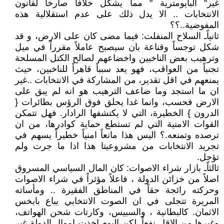
غير" البايومترية " مما يشكل خلافاً صارخاً لقانون
الانتخابات .. الا يدل ذلك على عدم استقلالية هذه
المفوضية..؟؟
ثانياًـ السلاح المنفلت: فيما مضى كان على الارض، و قد
شكل توجساً وقناعة بان سيصبح عاملاً مقرراً في ميل
وترهيب بعض الناخبين واخضاعهم لصالح الكتل المسلحة
تجنباً من العواقب، فهو يعد سبباً قاهراً للناخبين، حيث
يمنعهم في اقل تقدير، من المشاركة في الانتخابات ..غير
ان ما استجد وما ضاعف الترهيب هو انه لم يبق على
الارض فحسب، وانما غدا يحلق فوق الرؤس بطائرات {
الدرون } الخطيرة، التي لا يكتشفها الرادار. فهل تتمكن
القوات الامنية التي لم تستطع حماية كوادرها، من ان
ترصده وتمنعه.؟ اليس هذا مانعاً امنياً خطيراً يسهم في
تجريد الانتخابات من مشروعيتا هذا اذا ما جرت ولم
تؤجل.
ثالثاًـ بازار شراء الاصوات: كان المال السياسي المسروق
اصلاً من خزائن الدولة ، فاعلاً مؤثراً في شراء الاصوات
وحركته رائجة حقاً في المناطق الفقيرة .. ومأساته
المريرة تتجلى في ان الصوت الانتخابي يباع بابخس
الاثمان. كالبطانية ، والسبيس، وكارتات شحن الهواتف،
وغيرها من الاقل نفعاً. لكن اليوم اخذت اموال الدولة غير