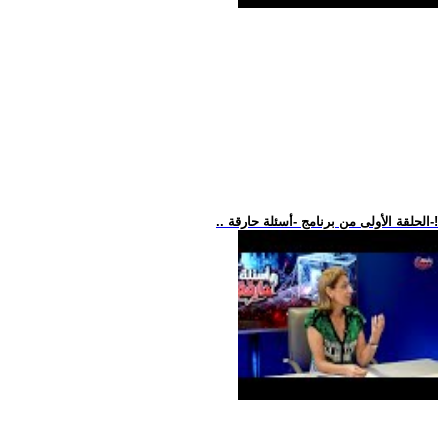
.. الحلقة الأولى من برنامج -أسئلة حارقة-!