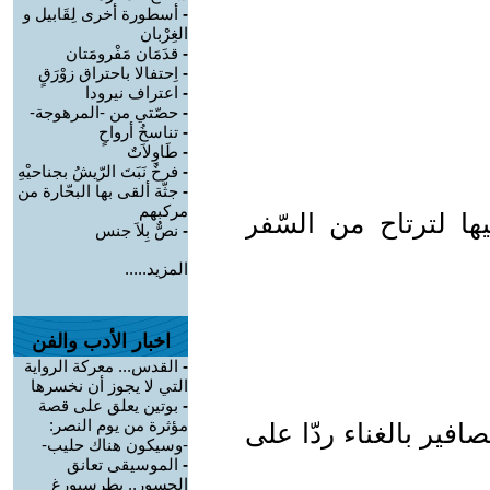
-
أسطورة أخرى لِقَابيل و
الغِرْبان
-
قدَمَان مَفْرومَتان
-
اِحتفالا باحتراق زوْرَقٍ
-
اعتراف نيرودا
-
حصّتي من -المرهوجة-
-
تناسخُ أرواحٍ
-
طَاوِلاَتٌ
-
فرخٌ نَبَتَ الرّيشُ بجناحيْهِ
-
جثّة ألقى بها البحّارة من
مركبهم
ها لترتاح من السّفر
-
نصٌّ بِلاَ جنس
المزيد.....
اخبار الأدب والفن
-
القدس... معركة الرواية
التي لا يجوز أن نخسرها
-
بوتين يعلق على قصة
مؤثرة من يوم النصر:
فير بالغناء ردّا على
-وسيكون هناك حليب-
-
الموسيقى تعانق
الجسور.. بطرسبورغ