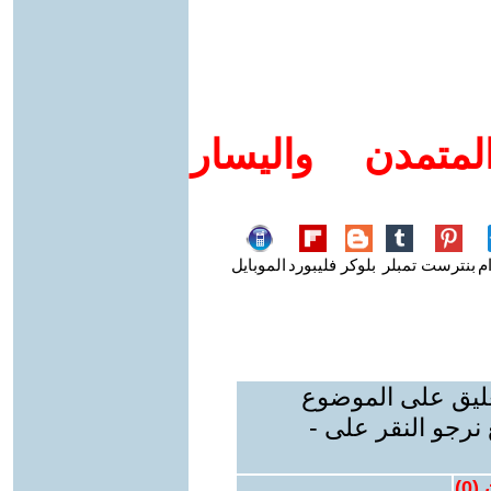
متمدن واليسار
م
بنترست
تمبلر
بلوكر
فليبورد
الموبايل
عليق على الموضوع
نرجو النقر على -
 (
0
)