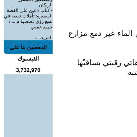
الريكان
-
كتاب «عين على القصة
القصيرة: تأملات نقدية في
تسع رؤى قصصية م ... /
حميد عقبي
الماء غير دمع مزارع
المزيد.....
المعجبين بنا على
الفيسبوك
ي رقبتي بساقيْها
3,732,970
به