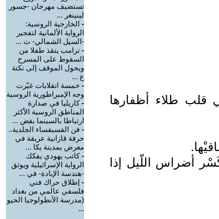
تستضيف مهرجان -جسور
لينينغر ...
-
الخارجية الروسية:
الرواية الألمانية لتفجير
-السيل الشمالي- ت ...
-
ترامب ينقذ طفلا من
السقوط على المسرح
ويحول الموقف إلى نكتة
ع ...
-
خمسة انقلابات غيّرت
وجه الإمبراطورية الروسية
 في قلب طلاء أظفارها
-
كاريليا في صدارة
المناطق الروسية الأكثر
ارتباطا بالسينما بفض ...
-
فن الفسيفساء الجلدية..
حرفة قازانية عريقة في
يْها.
معرض بمدينة يكا ...
-
كاتب يهودي يفكك
سْر أضراس اللّيل إذا
الرواية الإسرائيلية ويوثق
-هندسة الإبادة- في ...
-
إطلاق حراك فني
فلسفي عالمي من بغداد
(مدرسة الأنطولوجيا الحيو
...