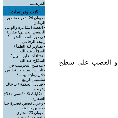
المزيد.....
كتب ودراسات
-
ديوان 24 شعر / منصور
الريكان
-
القصة الشاعرة والوعي
الجمعي الحداثي/ مقاربة
في دور القصة الش ... /
ربيحة الرفاعي
-
تصاوير لية الظمأ /
السمّاح عبد الله
-
ثلاثاءات عابر سبيل /
السمّاح عبد الله
حزن و الغضب على سطح
-
ملامــح التجريــب في
كتابـات السيـد حـافظ من
خلال روايته يو ... /
سلسبيل كريبع
-
قناديل الحكمة / د. خالد
زغريت
-
حكاياتْ تَكاد تُنسى / فلاح
العيفاري
-
وعي ـ قصص قصيرة جدا
/ حسين جداونه
-
ديوان 23 الحاوي
والعصفور / منصور