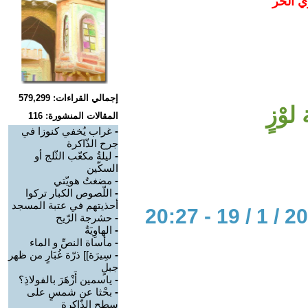
ي الحر
إجمالي القراءات: 579,299
وْزٍ
المقالات المنشورة: 116
-
غراب يُخفي كنوزا في
جرح الذّاكرة
-
ليلةُ مكعّب الثّلج أو
السكّين
-
مضغتُ هويّتي
-
اللّصوص الكبار تركوا
أحذيتهم في عتبة المسجد
-
حشرجة الرّيح
-
الهاوِيَةُ
-
مأساة النصِّ و الماء
-
سِيرَة]] ذرّة غُبَارٍ من ظهر
جبلٍ
-
ياسمين أَزْهَرَ بالفولاذِ؟
-
بحْثا عن شمسٍ على
سطح الذّاكرة