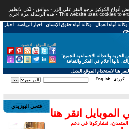
 أنواع الكوكيز نرجو النقر على الزر - موافق - لكي لاتظهر
This website uses cookies to ensure you ge
وكالة أنباء العمال
-
وكالة أنباء حقوق الإنسان
-
اخبار الرياضة
-
اخبار
لوم
التبرع للموقع - ادعمونا
حرية والعدالة الاجتماعية للجميع
"
تى نالها أعلام في الفكر والثقافة
قر هنا لاستخدام الموقع البديل
كوردي
English
فتحي البوزيدي
لموبايل انقر هنا
 المتمدن، فشاركونا في دعم