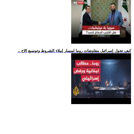
.. كيف تحول إسرائيل مفاوضات روما لمسار إملاء الشروط وتوسيع الاح