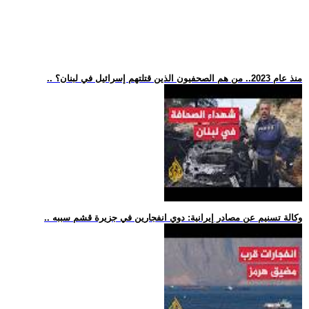
.. منذ عام 2023.. من هم الصحفيون الذين قتلتهم إسرائيل في لبنان؟
.. وكالة تسنيم عن مصادر إيرانية: دوي انفجارين في جزيرة قشم سببه