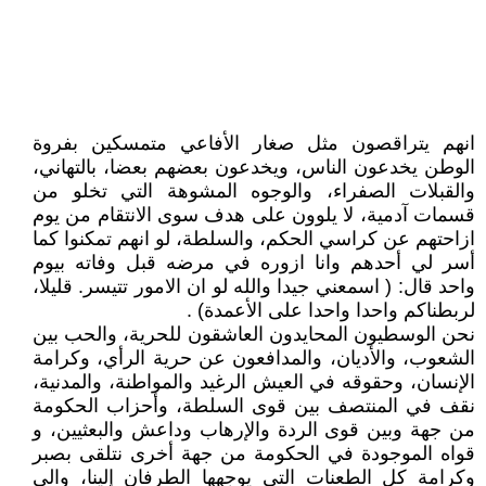
انهم يتراقصون مثل صغار الأفاعي متمسكين بفروة
الوطن يخدعون الناس، ويخدعون بعضهم بعضا، بالتهاني،
والقبلات الصفراء، والوجوه المشوهة التي تخلو من
قسمات آدمية، لا يلوون على هدف سوى الانتقام من يوم
ازاحتهم عن كراسي الحكم، والسلطة، لو انهم تمكنوا كما
أسر لي أحدهم وانا ازوره في مرضه قبل وفاته بيوم
واحد قال: ( اسمعني جيدا والله لو ان الامور تتيسر. قليلا،
لربطناكم واحدا واحدا على الأعمدة) .
نحن الوسطيون المحايدون العاشقون للحرية، والحب بين
الشعوب، والأديان، والمدافعون عن حرية الرأي، وكرامة
الإنسان، وحقوقه في العيش الرغيد والمواطنة، والمدنية،
نقف في المنتصف بين قوى السلطة، وأحزاب الحكومة
من جهة وبين قوى الردة والإرهاب وداعش والبعثيين، و
قواه الموجودة في الحكومة من جهة أخرى نتلقى بصبر
وكرامة كل الطعنات التي يوجهها الطرفان إلينا، والى