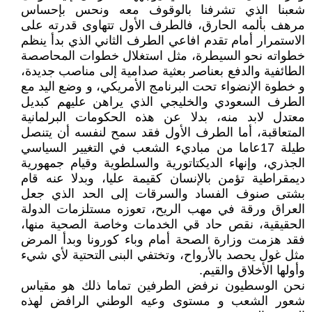
شعبنا الذي تشرفنا بالوقوف معه ونحس بإحساس
مرهف بألمه الحارق، فالطرف الأول تتهاوى قدرته على
الاستمرار أمام تقدم افاعي الطرف الثاني الذي بدأ ينظم
خطواته نحو السيطرة، مثل استغلال خطوات المحاصصة
الطائفية والدفع بعناصر بعثية صدامية إلى مناصب جديدة،
و خطوة الإنضواء تحت البرنامج الأمريكي، و وضع اليد مع
الطرف السعودي والخليجي الذي يراهن عليهم كبديل
معتدل لابد منه، بدلا عن هذه الحكومات البرلمانية
المتعاقبة، أما الطرف الأول فقد سمح لنفسه أن يتنصل
طيلة 17عاما من مباديء الشعب في التغيير السياسي
الجذري، وإنهاء الديكتاتورية والسلطوية وقيام جمهورية
ديمقراطية تؤمن بالإنسان كقيمة عليا، وبدلا عنه قام
بشتى صنوف الفساد والسرقات إلى الحد الذي جعل
العراق ورقة في مهب الريح، تعوزه مستلزمات الدولة
الحقيقية، نقص حاد قي الخدمات وخاصة الصحية منها،
فقد هزمت وزارة الصحة أمام وباء كورونا وبدأ المرض
مثل غول يحصد بالأرواح، وتختفي البنى التحتية لأي شيء
وأولها الأخلاق والقيم.
نحن الوسطيون نرفض الطرفين تماما ذلك هو مقياس
شعور الشعب و مستوى وعيه الوطني الرافض لهذه