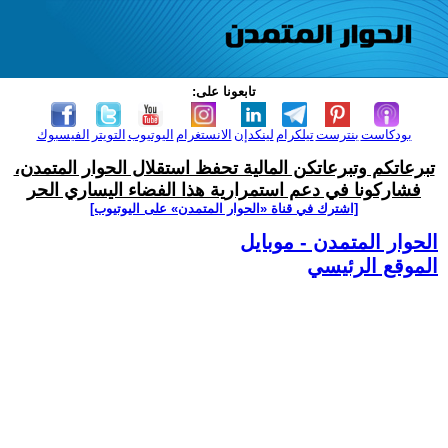
تابعونا على:
بودكاست
بنترست
تيلكرام
لينكدإن
الانستغرام
اليوتيوب
التويتر
الفيسبوك
تبرعاتكم وتبرعاتكن المالية تحفظ استقلال الحوار المتمدن،
فشاركونا في دعم استمرارية هذا الفضاء اليساري الحر
[اشترك في قناة ‫«الحوار المتمدن» على اليوتيوب]
الحوار المتمدن - موبايل
الموقع الرئيسي