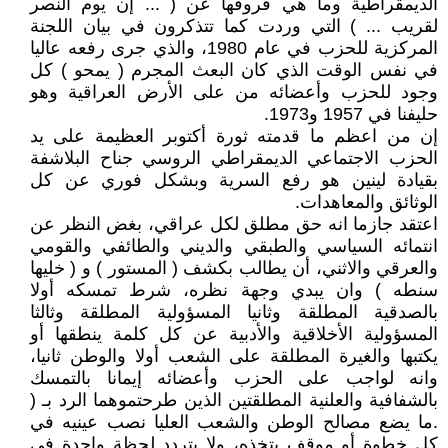
الديمقراطية وما هي فروقها عن ( ... إن يوم النصر
لقريب ... ) التي وردت كما تتذكرون في بيان اللجنة
المركزية للحزب في عام 1980، والذي جرى رفعه عاليا
في نفس الوقت الذي كان البعث المجرم ( يمحو ) كل
وجود للحزب وأعضائه من على الأرض العراقية وهو
حليفنا في 1957 و1973.
إن من اعظم ما قدمته ثورة أكتوبر العظيمة على يد
الحزب الاجتماعي الديمقراطي الروسي جناح البلاشفة
بقيادة لينين هو رفع السرية وبشكل فوري عن كل
الوثائق والمعاهدات.
اعتقد جازما انه حق مطلق لكل عراقي، بغض النظر عن
انتمائه السياسي والطبقي والديني والطائفي والقومي
والعرقي والاثني، أن يطالب بكشف ( المستور ) و ( خليها
سنطه ) وان يبدي وجهة نظره، شرط تمسكه أولا
بالصدقية المطلقة وثانيا المسؤولية المطلقة وثالثا
المسؤولية الأخلاقية والأدبية عن كل كلمة ينطقها أو
يكتبها والغيرة المطلقة على الشعب أولا والوطن ثانيا،
وانه لواجب على الحزب وأعضائه إيمانا بالتمسك
بالشفافية والعلنية المطلقتين الذين طرحتموهما الرد بـ (
.ما يضع مصالح الوطن والشعب العليا نصب عينيه في
كل خطوة أو موقف يتخذه، ولا يتردد لحظة واحدة في