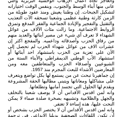
والعاجز تجاه أعمال الإرهاب الوحشية البربرية والتي
عانى منها أبناء الوسط والجنوب، وبنفس الوقت اختيارانه
لتشكيل الجبحات. إن وطننا يعيش ومنذ عقود طويلة من
الزمن كارثة وطنية عظمى وشعبنا تسحقه الآت التعذيب
والتقتيل والتفجير والإبادة الجماعية والفقر المدقع وتمزق
الروابط الاجتماعية. وما زالت مئات الآلاف من عوائل
الشهداء لا تعرف أي شيء عن مصير أبنائها والعديد منهم
من رفاق الحزب وأصدقائه وداعميه. والمفجع اكثر إن
عشرات الاف من عوائل شهداء الحزب لم تحصل إلى
الآن على تعزية من الحزب باستشهاد احد أبنائها أو
استشهاد الأب الوطني الديمقراطي والأبناء الستة من
الشيوعيين وأصدقاء الحزب والمتعاطفين معه ومن
المعارضين الأشداء للبعث المجرم منذ 1957.
إن جماهيرنا تبحث عن من يستمع لها بكل تواضع ويتعرف
على مشاكلها ومعاناتها ويتبنى مطالبها الحقة المشروعة
ويقدم لها الحلول التي تجسد أمانيها وتطلعاتها.
وانه لمن اقدس الأقداس أن لا يوصف شعبنا بالتخلف
والجهل والظلامية وتشبيهه بصخرة صلدة صماء لا يمكن
النحت عليها، هذه إساءة لا تغتفر.
وانه لمن اقدس الأقداس أن لا يختصر الحزب بشخص أو
أن تكون اللقاءات الصحفية بديلنا الإبداعي في ترجمة