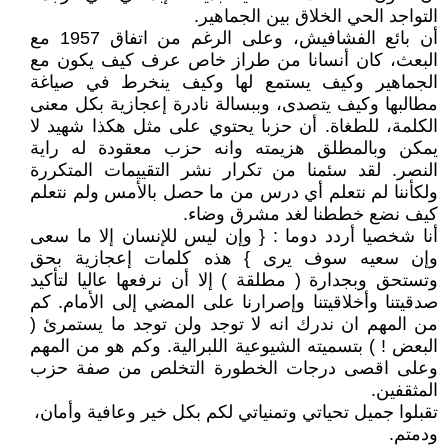
التواجد الحي الخلاق بين الجماهير.
أن بائع الفشافيش، وعلى الرغم من اتفاق 1957 مع
البعث، كان أنسانا من طراز خاص عرف كيف يكون مع
الجماهير وكيف يستمع لها وكيف ينخرط في صياغة
مطالبها وكيف يتصدى، وببسالة نادرة إعجازية بكل معنى
الكلمة، للطغاة. أن حزبا يحتوي على مثل هكذا شهيد لا
يمكن وبالمطلق هزيمته وانه حزب معقودة له راية
النصر. لقد سئمنا من تكرار نشر التقييمات المتكررة
ولكأننا لم نتعلم أي درس من ما حصل بالأمس ولم نتعلم
كيف نضع خططنا لغد مشرق وضاء.
أنا شخصيا أردد دوما : { وإن ليس للإنسان إلا ما سعى
وإن سعيه سوف يرى } هذه كلمات إعجازية بحق
وتستحق وبجدارة ( مطلقة ) إلا أن نرفعها عاليا لتأكيد
صدقيتنا وأخلاقيتنا وإصرارنا على المضي إلى الأمام. كم
من المهم ان ندرك انه لا توجد ولن توجد ما يستمرئ (
البعض ! ) بتسميته الشيوعية اللبرالية. وكم هو من المهم
وعلى اقصى درجات الخطورة التخلص من صفة حزب
المثقفين.
تقبلوا جميل تحياتي وتمنياتي لكم بكل خير وعافية وأمان،
ودمتم.