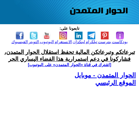
تابعونا على:
بودكاست
بنترست
تيلكرام
لينكدإن
الانستغرام
اليوتيوب
التويتر
الفيسبوك
تبرعاتكم وتبرعاتكن المالية تحفظ استقلال الحوار المتمدن،
فشاركونا في دعم استمرارية هذا الفضاء اليساري الحر
[اشترك في قناة ‫«الحوار المتمدن» على اليوتيوب]
الحوار المتمدن - موبايل
الموقع الرئيسي