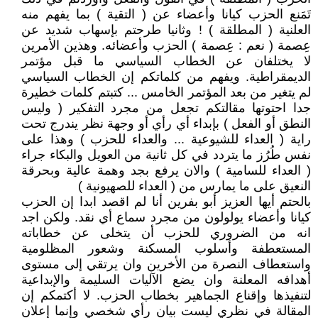
تَمَنع الحزب كيانا وأعضاء عن ( التقية ) بما يفهم منه
العلنية ( المطلقة ) ! وثانيا طرحتم بإسهاب شديد عن
عِصمة ( نعم : عِصمة ) الحزب وأعضائه. وهذين الأمرين
لا يختلفان عن الخطاب السياسي ما قبل مؤتمر
الديمقراطية. ويفهم من كلماتكم إن الخطاب السياسي
لم يتغير من بعد المؤتمر الخامس ... كتبتم كلمات خطيرة
جدا احتوتها مقالتكم تجعل من مجرد التفكير ( وليس
النطق أو الفعل ) بإبداء أي رأي أو وجهة نظر يندرج تحت
راية ( العداء للشيوعية ... والعداء للحزب ) وهذا على
نفس طُرُز ما يتردد في كل ثانية من العويل والبكاء جراء
( العداء للسامية ) والان يرفع بجد وهمة عالية وبحرقة
النعيق على ما يمارس من ( العداء للصهيونية )
بالحتم أيها العزيز أبو بفرين أنا لم اقصد ابدا إن الحزب
كيانا وأعضاء يولولون من مجرد سماع أي نقد. ولكن اجد
انه من الضروري للحزب أن يتخلى عن خطاباته
المستعطفة وأسلوب المسكنة وشعور المظلومية
واستعطاف النصرة من الأخرين وان يرتقي إلى مستوى
أهدافه المعلنة وان يضع الآليات السليمة والإبداعية
لتنفيذها وإقناع الجماهير بخطاب الحزب. لا أكتمكم إن
المقالة في نظري ليست بيان رأي شخصي وإنما إعلان