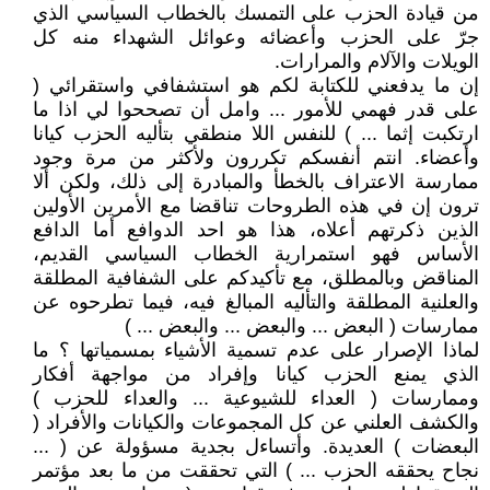
من قيادة الحزب على التمسك بالخطاب السياسي الذي
جرّ على الحزب وأعضائه وعوائل الشهداء منه كل
الويلات والآلام والمرارات.
إن ما يدفعني للكتابة لكم هو استشفافي واستقرائي (
على قدر فهمي للأمور ... وامل أن تصححوا لي اذا ما
ارتكبت إثما ... ) للنفس اللا منطقي بتأليه الحزب كيانا
وأعضاء. انتم أنفسكم تكررون ولأكثر من مرة وجود
ممارسة الاعتراف بالخطأ والمبادرة إلى ذلك، ولكن ألا
ترون إن في هذه الطروحات تناقضا مع الأمرين الأولين
الذين ذكرتهم أعلاه، هذا هو احد الدوافع أما الدافع
الأساس فهو استمرارية الخطاب السياسي القديم،
المناقض وبالمطلق، مع تأكيدكم على الشفافية المطلقة
والعلنية المطلقة والتأليه المبالغ فيه، فيما تطرحوه عن
ممارسات ( البعض ... والبعض ... والبعض ... )
لماذا الإصرار على عدم تسمية الأشياء بمسمياتها ؟ ما
الذي يمنع الحزب كيانا وإفراد من مواجهة أفكار
وممارسات ( العداء للشيوعية ... والعداء للحزب )
والكشف العلني عن كل المجموعات والكيانات والأفراد (
البعضات ) العديدة. وأتساءل بجدية مسؤولة عن ( ...
نجاح يحققه الحزب ... ) التي تحققت من ما بعد مؤتمر