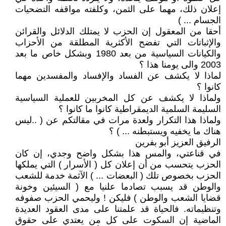
إعلان ذلك، مهما على الثمن، وكلفته مواقفه التضحيات
الجسام ... )
أحقا من المعقول إن الحزب لا يمتلك الدلائل والقرائن
والإثباتات التي تفضح الأكثرية المطلقة من الأحزاب
والكيانات السياسية من بعد 1980 وبشكل خاص ما بعد
2003 والى يومنا هذا ؟
لماذا لا يكشف عن الفساد والإفساد والمفسدين مهما
كانوا ؟
ولماذا لا يكشف عن كل المخربين للعملية السياسية
السليمة السلمية الديمقراطية كانوا ما كانوا ؟
ولماذا هذا التكرار ولعدة مرات في مقالتكم عن ( ..ليس
هناك ما يخفيه ويستبطنه ... ) ؟
الرفيق العزيز أبو بفرين
في قناعتي، والمس هذا بشكل واضح وجدي، إن كان
الحزب يتحسب من أن إعلان كل ( الأسرار ) التي يملكها
الحزب بخصوص تلك ( البعضات ... ) الآثمة خدمة للشعب
والوطن قد يسبب تصادما علنيا مع ( السيئين وخونة
قضايا الشعب والوطن ) فليكن ! وليحمي الحزب صفوفه
وتنظيماته. فالحياة قد علمتنا على مدى العقود العديدة
الماضية إن السكوت على كل من يعتدي على حقوق