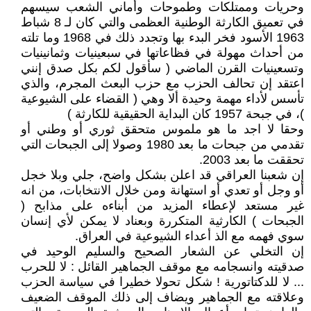
وحريات وممتلكات وطموحات وأماني الشعب سيسهم
في تعميق الكارثة الوطنية العظمى والتي كان لـ 8 شباط
1963 الأسود فخر البدء بها وتجدد ذلك في 1968 وما تلته
من أحداث مهولة في فظاعاتها في سبعينيات وثمانينيات
وتسعينيات القرن الماضي ( سأقول لكم بكل صدق إنني
اعتقد إن تحالف الحزب مع حزب البعث المجرم، والذي
تأسس لأداء مهمة وحيدة ألا وهي ( القضاء على الشيوعية
)، في جبحة 1957 كان البداية الحقيقية للكارثة )
وحقا لا اجد ما هو ملموس متحقق ثوري أو وطني أو
تقدمي من جبحات ما بعد 1980 وصولا إلى الجبحات التي
تحققت ما بعد 2003.
إن شعبنا العراقي قد اعلن بشكل واضح، جلي وبلا خجل
أو وجل أو تعدي أو استهانة ومن خلال الانتخابات، من انه
غير مستعد لإعطاء المزيد من أبناءه على مذابح (
الجبحات ) الكارثية المتكررة وبعناد لا يمكن لأي إنسان
سوي فهمه مع الذ أعداء الشيوعية في العراق.
إن التخلي عن الشعار الصحيح والسليم الوحيد في
صدقيته وانسجامه مع موقف الجماهير القائل : لا للحرب
... لا للدكتاتورية ! شكل تحولا خطيرا في سياسة الحزب
وعلاقته مع الجماهير ويضاف إلى ذلك الموقف الضعيف