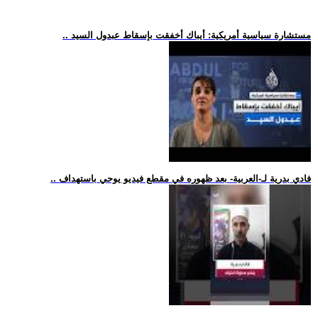
.. مستشارة سياسية أمريكية: أيباك أخفقت بإسقاط عبدول السيد
.. فادي بدرية لـ-العربية- بعد ظهوره في مقطع فيديو يوحي باستهداف