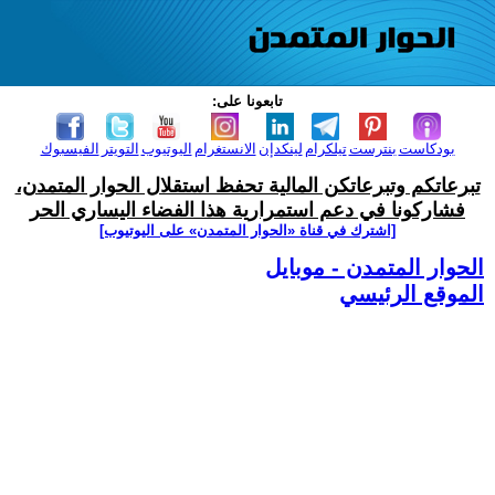
تابعونا على:
بودكاست
بنترست
تيلكرام
لينكدإن
الانستغرام
اليوتيوب
التويتر
الفيسبوك
تبرعاتكم وتبرعاتكن المالية تحفظ استقلال الحوار المتمدن،
فشاركونا في دعم استمرارية هذا الفضاء اليساري الحر
[اشترك في قناة ‫«الحوار المتمدن» على اليوتيوب]
الحوار المتمدن - موبايل
الموقع الرئيسي