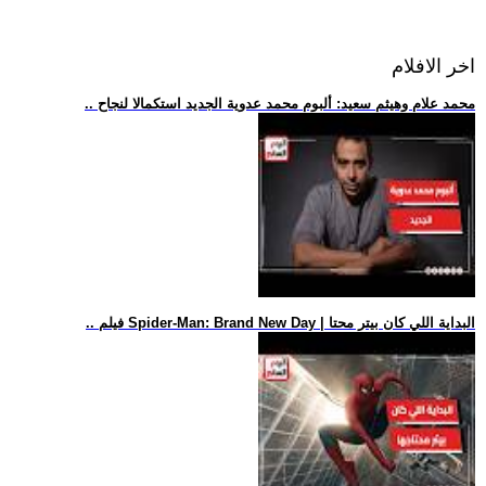
اخر الافلام
.. محمد علام وهيثم سعيد: ألبوم محمد عدوية الجديد استكمالا لنجاح
.. فيلم Spider-Man: Brand New Day | البداية اللي كان بيتر محتا