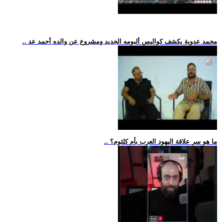
.. محمد عدوية يكشف كواليس ألبومه الجديد ومشروع عن والده أحمد عد
.. ما هو سر علاقة اليهود العرب بأم كلثوم؟