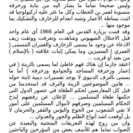
وليس صحيحا تماما ما يشار اليه من بناية وزخرفة
منسوبة لعمر بن الخطاب وكل ما عثر عليه اركيولوجيا قد
اثبت بساطة الأعمار وشبه انعدام للزخارف والتشكيك بما
موجود منها ...
وقد قمت بزيارة القدس في العام 1966 أي عام واحد
قبل الاحتلال الصهيوني وشاهدت وتعرفت ووثقت زيف
الادعاء عن وجود ما يسمى الزخارف والعمران المسمى (
العمري ) المتميزين وما يمكن إثبات علاقته ( بالإسلام )
من بعيد أو قريب ...
اعتقد جازما إن هناك فهم خاطئ لما يسمى بالزينة ( في
إعمار وزخرفة المساجد والجوامع وزخرفة ) أما ما
يسمى بالترف الدنيوي لا يوجد تفسيرات دينية ثابتة حوله
... هاتين الموضوعتين الزينة والترف قد استخدمتا من
قبل كل المعارضين لحكم الطغاة في عصور الدول التي
حكمها طغاة المسلمين ... كإعلان عن رفضهم لبذخ
الحكام المسلمين وصرفهم لأموال المسلمين على أمور
لا تقي الشعوب من الجوع والبؤس والفقر والحرمان لا
بل أوقعت اشد أنواع الظلم والجور والعدوان ...
وان من روج لهذه التعريفات المتجنية والبعيدة عن
الصواب تماما هم للأسف بعض من المؤرخين والباحثين