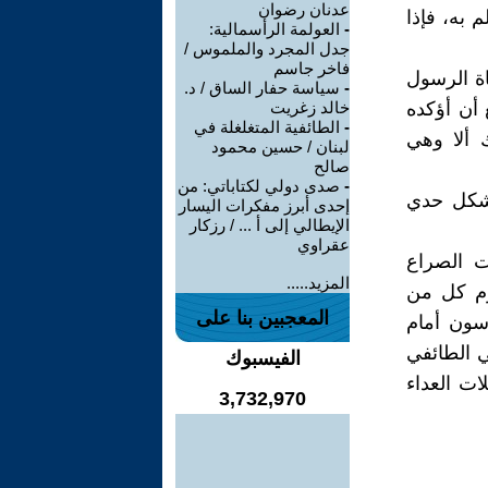
عدنان رضوان
 به، فإذا
-
العولمة الرأسمالية:
جدل المجرد والملموس /
فاخر جاسم
ة الرسول
-
سياسة حفار الساق / د.
 أن أؤكده
خالد زغريت
-
الطائفية المتغلغلة في
 ألا وهي
لبنان / حسين محمود
صالح
-
صدى دولي لكتاباتي: من
بشكل حدي
إحدى أبرز مفكرات اليسار
الإيطالي إلى أ ... / رزكار
عقراوي
ت الصراع
المزيد.....
رم كل من
المعجبين بنا على
سون أمام
ي الطائفي
الفيسبوك
ات العداء
3,732,970