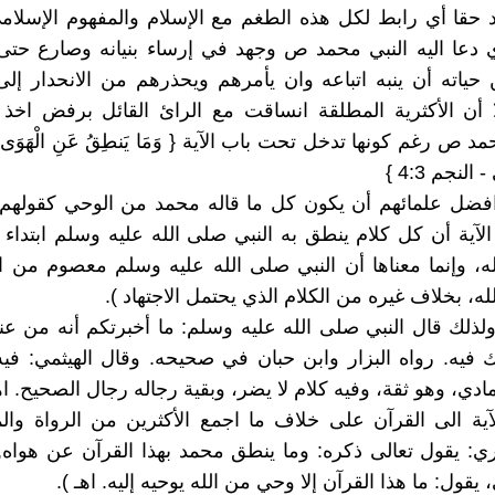
د حقا أي رابط لكل هذه الطغم مع الإسلام والمفهوم الإسلا
 دعا اليه النبي محمد ص وجهد في إرساء بنيانه وصارع حتى
 حياته أن ينبه اتباعه وان يأمرهم ويحذرهم من الانحدار إلى
ا أن الأكثرية المطلقة انساقت مع الرائ القائل برفض اخذ 
د ص رغم كونها تدخل تحت باب الآية { وَمَا يَنطِقُ عَنِ الْهَوَى، إِنْ 
 النجم 4:3 }
افضل علمائهم أن يكون كل ما قاله محمد من الوحي كقولهم 
لآية أن كل كلام ينطق به النبي صلى الله عليه وسلم ابتداء ي
ه، وإنما معناها أن النبي صلى الله عليه وسلم معصوم من ا
له، بخلاف غيره من الكلام الذي يحتمل الاجتهاد ).
ولذلك قال النبي صلى الله عليه وسلم: ما أخبرتكم أنه من عند
 فيه. رواه البزار وابن حبان في صحيحه. وقال الهيثمي: في
دي، وهو ثقة، وفيه كلام لا يضر، وبقية رجاله رجال الصحيح. اهـ
آية الى القرآن على خلاف ما اجمع الأكثرين من الرواة وا
: يقول تعالى ذكره: وما ينطق محمد بهذا القرآن عن هواه, إِنْ ه
ى، يقول: ما هذا القرآن إلا وحي من الله يوحيه إليه. اهـ ).