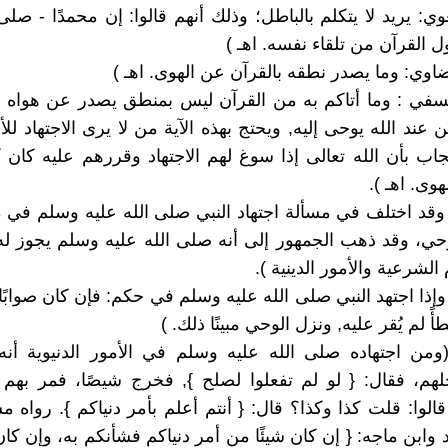
وي: يريد لا يتكلم بالباطل؛ وذلك أنهم قالوا: إن محمدًا - صلى
 القرآن من تلقاء نفسه. اهـ )
ضاوي: وما يصدر نطقه بالقرآن عن الهوى. اهـ )
نسفي : وما أتاكم به من القرآن ليس بمنطق يصدر عن هواه ور
ند الله يوحى إليه, ويحتج بهذه الآية من لا يرى الاجتهاد للأن
جاب بأن الله تعالى إذا سوغ لهم الاجتهاد وقررهم عليه كان ك
هوى. اهـ ).
 وقد اختلف في مسألة اجتهاد النبي صلى الله عليه وسلم في م
حي، وقد ذهب الجمهور إلى أنه صلى الله عليه وسلم يجوز له
الشرعية والأمور الدينية ).
وإذا اجتهد النبي صلى الله عليه وسلم في حكم: فإن كان صوابًا 
ً لم يُقر عليه, ونزل الوحي مبينًا ذلك. )
ومن اجتهاده صلى الله عليه وسلم في الأمور الدنيوية أنه 
هم، فقال: { لو لم تفعلوا لصلح }, فخرج شيصًا، فمر بهم 
قالوا: قلت كذا وكذا؟ قال: { أنتم أعلم بأمر دنياكم }. رواه 
 وابن ماجه: { إن كان شيئًا من أمر دنياكم فشأنكم به، وإن كا