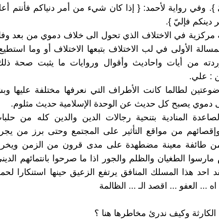
 }. وفي رواية لأحمد: { إذا كان شيء من أمر دنياكم فأنتم أعلم
دينكم فإليّ }.
مركزية في الاختلاف الذي تحول الى خلاف دموي من بعد وفا
سالة الأولى في لب الاختلاف بتبعها الاختلاف أو وما استطيع
ردته من أيات واحاديث وأقوال وروايات ما يثبت صحة ذلك
 : علي.
ضوعتين لطالما كانت الأطراف التي نعرفها مختلفة عليها و
دموي يصبح كل حديث عن الوحدة الإسلامية حديث مثلوم.
صاعدة المنادية بتنحية رجالات الدين والدين كله من حلبا
إقصائهم من مواقع التأثير على المجتمع وحتى برز من يج
من طائفة معينة مضطهدة على مدى قرون من الزمن ويخر
ارسوا الطغيان والظلم والجور اذا ما صرحوا بانتمائهم الدين
قد احد هذا المسلك المنافق يرتفع الزعيق حينها استنكارا لحمل
اه ... العفو ... اقصد الـ ... الظالمة
الكارثة وكيف ندرئ مخاطرها هنا ؟