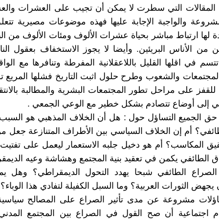
 المقالات التي سطرت لا يمكن أن تجيب على العشرات وال
مشروعة والواجبة الإجابة عليها فهذه موضوعات مصيرية تتع
ة لها ارتباط مباشر بحياة عشرات الألوف ومئات الألوف من ال
ين من الأناس البريئين. وأيضا لا يجوز الاستخفاف بعقول ا
سم في اقلها القليل باللاعقلانية المفرطة وتنافرها مع الوا
مجتمعات والشعوب وطرح حلول اثبت التاريخ فشلها المريع ت
لقفز على مراحل تطور المجتمعات البشرية والمطالبة بالانتق
كي إلى أوضاع تتصادم بشكل خطير مع الوعي الجمعي .
ق الجميع التساؤل حول : هل أن الخلاف المذهبي هو السبب 
ائفي؟ أم إن الخلاف السياسي بين الأطراف المتنازعة جعل من
يق المكاسب؟ أم هو دخيل جلبه الاستعمار ليعمل على تفتيت
اق الطائفي يكمن في تعقيد بنية المجتمع وهشاشة وعيه الديم
لصراع الطائفي شبحا يهدد التحول الديمقراطي؟ وهل يمك
يجهض الثورات العربية؟ وما السبل الكفيلة لتفادي هذا الوباء؟
اؤلات مشروعة عن مدى تأثير الصراع على المصالح سياسية
ام اجتماعية أن صح القول في الصراع بين المجتمع المدن