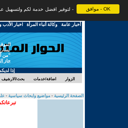
موافق - OK
لتوفير افضل خدمة لكم ولتسهيل عملي
أخبار عامة
-
وكالة أنباء المرأة
-
اخبار الأدب و
الموقع
يسارية
"من أج
حاز ال
إذا لديك
الزوار
اضافة/خدمات
بحث/الارشيف
الصفحة الرئيسية
-
مواضيع وابحاث سياسية
-
عل
تبرعاتكم