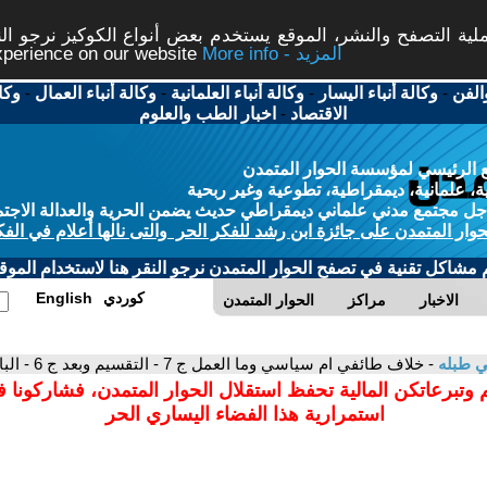
ة التصفح والنشر، الموقع يستخدم بعض أنواع الكوكيز نرجو النق
More info - المزيد
experience on our website
الفن
-
وكالة أنباء اليسار
-
وكالة أنباء العلمانية
-
وكالة أنباء العمال
-
وكا
الاقتصاد
-
اخبار الطب والعلوم
 الرئيسي لمؤسسة الحوار المتمدن
، علمانية، ديمقراطية، تطوعية وغير ربحية
ل مجتمع مدني علماني ديمقراطي حديث يضمن الحرية والعدالة الاجتم
حوار المتمدن على جائزة ابن رشد للفكر الحر والتى نالها أعلام في الفك
م مشاكل تقنية في تصفح الحوار المتمدن نرجو النقر هنا لاستخدام الموقع
كوردي
English
الاخبار
مراكز
الحوار المتمدن
ي طبله
- خلاف طائفي ام سياسي وما العمل ج 7 - التقسيم وبعد ج 6 - الباب الخامس المشترك
 وتبرعاتكن المالية تحفظ استقلال الحوار المتمدن، فشاركونا 
استمرارية هذا الفضاء اليساري الحر