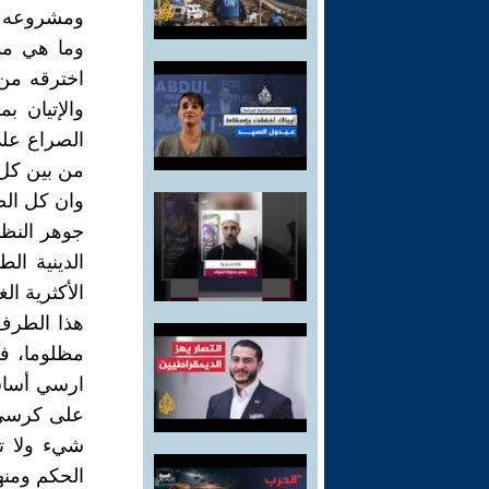
ومشروعه من
وما هي مد
اخترقه من
والإتيان 
الصراع على
من بين كل 
وان كل الص
جوهر النظا
الدينية ال
الأكثرية ال
هذا الطرف 
مظلوما، فا
ارسي أساس
على كرسي ح
شيء ولا تخ
الحكم ومنها