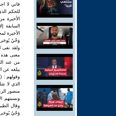
فاني لا اج
للحكم الذي
الأخيرة من
السابقة إل
الأخيرة لمحم
وَحْيٌ يُوحَى -
ولقد نفى 
معنى هذه ا
من عند الل
يبلغه عن ال
وقولهم : (
الذي لا شك
منصور الرما
ونسبتهم ال
وقال الطبري
وَحْيٌ يُوحَ