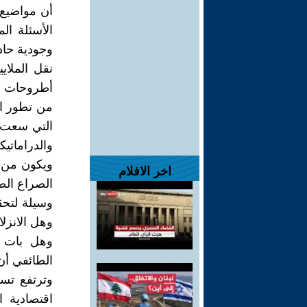
أن مواضيع
الأسئلة ال
وجودية حاد
نقل الملاي
أطروحات تت
من تطور ال
التي سعت ل
والدراماتي
ويكون من ح
اخر الافلام
الصراع الط
وسيلة لتحق
وهل الانزل
وهل بات ا
الطائفي أن 
وترتفع تس
اقتصادية 