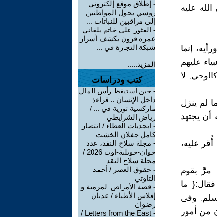
-
إطلاق موقع إلكتروني
 الله عليه
روسي يحول المواطنين
إلى مراقبين للنباتات ...
-
العثور على خاتم بلقاني
عمره قرون يكشف أسرار
شبكة التجارة في ...
أيه، إنما
بياء عليهم
المزيد.....
الوحي, لا
كتب ودراسات
-
حين استيقظ رأس المال
داخل الإنسان .. قراءة
ا لم ينزل
ماركسية ثورية في ... /
 أن يجتهد
رياض الشرايطي
-
ابجديات العطاء / انتصار
كامل جفلان الخشت
أُقر عليه،
-
مجلة سلاح النقد، عدد
جوان-جويلية-اوت 2026 /
مجلة سلاح النقد
-
حقوق العصر / أحمد
مرَّ بقوم
التاوتي
فقال:{ ما
-
قصة الأمراض المزمنة و
إفلاس الأطباء / عدنان
مسلم. وفي
رضوان
ن من أمور
Letters from the East /
-