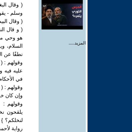
( وقال البغ
وسلم - يقول
( وقال البي
( و قال ال
هو وحي من ع
المزيد.....
السلام، وي
نطقًا عن ال
وقولهم : (
عليه فيه و
في الأحكام 
وقولهم : ( 
وإن كان خطأ
وقولهم : (
يلقحون نخل
لنخلكم؟ } 
رواية لأحمد