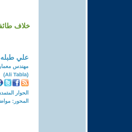
علي طبله
مهندس معماري
(Ali Tabla)
الحوار المتمدن-العدد: 4813 - 15
المحور: مواض