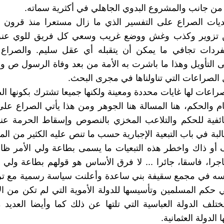
 جانب والمشروع البدوي الجاهلي في أكثرية سماته.
يات الصراع على التفسير الذي ما زال مستعرا منذ قرون ع
 تزوير وكذب وغش ووضع غريب وسعي كل فريق للوي عنق
بمفردات تجافي ما يمكن أن يتقبله أي عقل سليم. والصراع 
 التأويل وهذا ما باشرت به الأمة من بعد وفاة الرسول ص و
الصراعات التي تناولناها في مجرى البحث.
راعات لها غايات محددة ومعينة ولكنها جميعا تشترك بكونها ا
م والحكم، هنا المسالة هنا الجوهر ومن هذا يأتي الصراع عل
طائفية للحكم والتلاعب المخزي بالنصوص وإسقاط الحرمة عنه
غالبة في باب التبعية الإجبارية حسب ما تنص عليه الكثير من ال
أو ذاك واخطر هذه التبعيات ما يسمى بطاعة ولي الأمر ظال
جرا، فاسقا، جائرا ... لا فرق الأساس هو قولهم بطاعة ولي ا
ه في مجمع سقيفة بني ساعدة وأعلنت سياسة رسمية مع ترب
كم المسلمين وتأسيسها للدولة الأموية التي لم تكن من ال
تلف الدولة العباسية التي تلتها عن ذلك كما وأيضا العديد
 الدولة العثمانية.