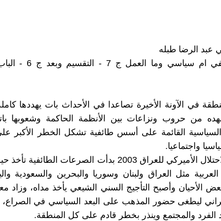
ي عبد الرضا طبله
خلاف طائفي ام سياسي وما العمل
قة في الآونة الأخيرة تصاعدا في الأحداث بات يهددها كاملة
ده من حروب ونزاعات بين الأنظمة الحاكمة وشعوبها با
لسياسية القائمة على أسس طائفية تشكل الخطر الأكبر على
سيا واجتماعيا.
مع بداية الاحتلال الأميركي للعراق 2003 بدأت الصرعات الطائفي
لعربية مثل العراق ولبنان وسوريا والبحرين والسعودية وا
 الأحيان وأصبح التأجيج السني الشيعي يأخذ مداه، وزاد م
يراني ليطغى حضور المذهب على البعد السياسي في الصراع، 
 الفرد والمجتمع وينذر بخطر قادم على كل المنطقة.