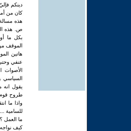
دينكم فإليّ
كان من أمر 
هذه مسالة 
ص. هذه الم
بكل ما أو
الموقف من
هاتين المو
عنفي وحتى 
الأصوات ال
السياسي و
يقول انه 
طروح قوم م
واذا ما انت
للسامية ... 
ما العمل ؟
كيف نواجه 