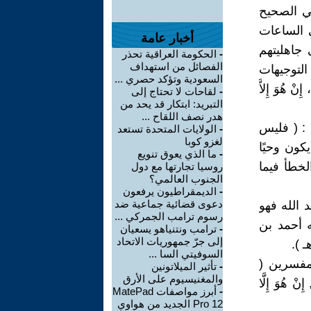
مي الصحيح
 الساعات
أخبار عامة
 جاهليتهم
-
الحكومة العراقية تحذر
الفصائل من استهداف
التوجيهات
السعودية وتؤكد حصري ...
هُوَ إِلاَّ
-
لقاحات لا تحتاج إلى
التبريد: ابتكار قد يحد من
هدر نصف اللقاح ...
: ( فليس
-
الولايات المتحدة تستعد
لغزو كوبا
كون وحيًا
-
ما الذي يعوق تنويع
لخطأ فيما
روسيا تجارتها مع دول
الجنوب العالمي؟
-
الديمقراطيون يرفعون
دعوى قضائية جماعية ضد
 الله فهو
رسوم ترامب الجمركي ...
ه أحمد بن
-
ترامب ونتنياهو يسعيان
إلى جرّ جمهوريات الاتحاد
 ).
السوفيتي السا ...
لمفسرين (
-
تأثير الميلاتونين
والمغنيسيوم على الأرق
ُوَ إِلَّا
-
أبرز مواصفات MatePad
Pro 12 الجديد من هواوي