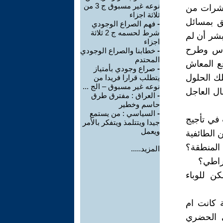
نوعه غير مسبوق ج 3 من
عشرات من
ثلاثة اجزاء
لق بمسائل
-
فهم الصراع الوجودي
شرط لحسمه ج 2 ثلاثة
بشر أن لم
اجزاء
لناس وطرح
-
خطابنا والصراع الوجودي
المحتدم
قع المعاش
-
صراع وجودي بأمتياز
لك الحلول
يتطلب قرارا فريدا من
نوعه غير مسبوق – الج ...
ال العاجل
-
العراق : مفترق طرق
حاسم وخطير
-
السياسي : من يستمع
في تأجيج
جيدا ويتتلمذ ويتفكر بالأمر
ويعمل
 الطائفية
 المنطقة؟
المزيد.....
قراطي؟
ن للوباء
 كانت ام
ي الحضري