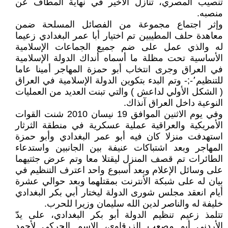
تنصيب المصري، تنازل الأخير في نهاية المطاف عن
منصبه.
وإثر اجتماع مجموعة من الفصائل المسلحة ضمن
معاهدة حلف المطيبين تم اختيار أبا عمر البغدادي زعيما
له والذي عمل على ضم جميع الجماعات الإسلامية
الأساسية تحت مظلة ما أسماه أنداك الدولة الإسلامية
في العراق وجرى انتخاب أبو حمزة المهاجر أمينا عاما
للتنظيم٬-;- وتم البدء بتكوين الدولة الإسلامية في العراق
( الشكل الأولي لداعش ) والتي تبنت العديد من العمليات
النوعية داخل العراق آنذاك.
وفي يوم الاثنين الموافق 19 نيسان 2010 شنت القوات
الأمريكية والعراقية عملية عسكرية في منطقة الثرثار
استهدفت منزلا كان فيه أبو عمر البغدادي وأبو حمزة
المهاجر وبعد اشتباكات عنيفة بين الجانبين واستدعاء
الطائرات تم قصف المنزل ليقتلا معا وتم عرض جثتيهما
على وسائل الإعلام وبعد أسبوع واحد اعترف التنظيم في
بيان له على شبكة الأنترنت بمقتلهما وبعد حوالي عشرة
أيام انعقد مجلس شورى الدولة ليختار أبي بكر البغدادي
خليفة له والناصر لدين الله سليمان وزيرا للحرب.
تتلمذ زعيم تنظيم الدولة أبو بكر البغدادي، على يدّ
الأردني أبو مصعب الزرقاوي، الاسم الحركي لأحمد