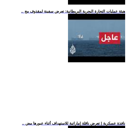
.. هيئة عمليات التجارة البحرية البريطانية: تعرض سفينة لمقذوف مج
.. نافذة عسكرية | تعرض ناقلة إماراتية للاستهداف أثناء عبورها مض