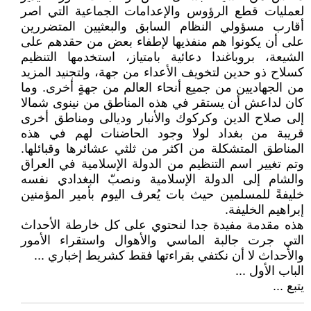
لعمليات قطع الرؤوس والإعدامات الجماعية التي اصر
أقارب مسؤولي النظام السابق والبعثيين المتضررين
على أن يكونوا هم منفذيها لإطفاء بعض من حقدهم على
الشيعة، بروباغندا دعائية بامتياز، استخدمها التنظيم
كسلاح ذو حدين لتخويف الأعداء من جهة، ولتجنيد المزيد
من الجهاديين من جميع أنحاء العالم من جهةٍ أخرى. وما
كان لداعش أن يستقر في هذه المناطق من نينوى شمالا
إلى صلاح الدين وكركوك والأنبار وديالى ومناطق أخرى
قريبة من بغداد لولا وجود الحاضنات لهم في هذه
المناطق المتشكلة من اكثر من ثلثي عشائرها وقبائلها.
وتم تغيير اسم التنظيم من الدولة الإسلامية في العراق
والشام إلى الدولة الإسلامية ونصبّ البغدادي نفسه
خليفةً للمسلمين حيث بات يُعرف اليوم بأمير المؤمنين
إبراهيم الخليفة.
هذه مقدمة مفيدة جدا لنحتوي على كل خارطة الأحداث
التي جرت جالبة الماسي والأهوال واستقراء الأمور
والأحداث لا أن نكتفي بقراءتها فقط كشريط إخباري ...
الباب الأول ...
يتبع ...