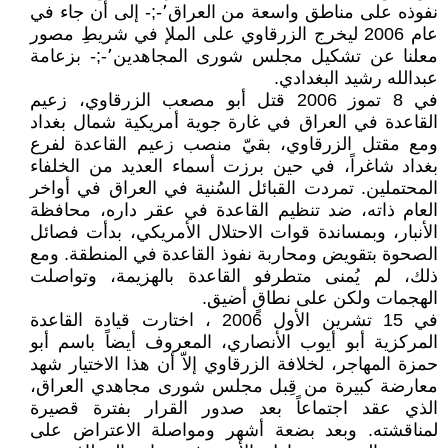
نفوذه على مناطق واسعة من العراق٬-;- إلى أن جاء في
عام 2006 ليخرج الزرقاوي على الملإ في شريطِ مصور
معلنا عن تشكيل مجلس شورى المجاهدين٬-;- بزعامة
عبدالله رشيد البغدادي.
في 8 تموز 2006 قتل أبو مصعب الزرقاوي، زعيم
القاعدة في العراق في غارة جوية أمريكية شمال بغداد
ومع مقتل الزرقاوي، بقيّ منصب زعيم القاعدة لفرع
بغداد شاغراً، في حين برزت أسماء العديد من الخلفاء
المحتملين. تمردت القبائل السُنية في العراق في أواخر
العام ذاته، ضد تنظيم القاعدة في عقر داره، محافظة
الأنبار، وبمساندة قوات الاحتلال الأمريكي، بدأت فصائل
الصحوة بتقويض ومحاربة نفوذ القاعدة في المنطقة. ومع
ذلك، لم يُمنى متطرفو القاعدة بالهزيمة، وتواصلت
الهجمات ولكن على نطاقٍ أضيق.
في 15 تشرين الأول 2006 ، اختارت قيادة القاعدة
المركزية أبو أيوب الأنصاري، المعروف أيضاً باسم أبو
حمزة المهاجر، لخلافة الزرقاوي إلاّ أن هذا الاختيار شهد
معارضة كبيرة من قِبل مجلس شورى مجاهدي العراق،
الذي عقد اجتماعاً بعد صدور القرار بفترة قصيرة
لمناقشته. وبعد بضعة أشهر ومواصلة الاعتراض على