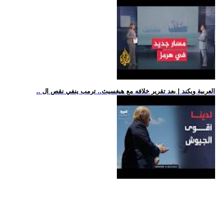
.. العربية ويكند | بعد تقرير خلافه مع هيغسيث.. ترمب ينفي نقص ال