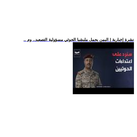
.. نشرة إخبارية | اليمن يحمل مليشيا الحوثي مسؤولية التصعيد.. وم