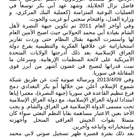
فاضل نزال الخلايلة. وشهد عهد أبي بكر توسعاً في
العمليات النوعية المتزامنة (كعملية البنك المركزي، و
وزارة العدل، واقتحام سجني أبو غريب والحوت.
وفي أواخر العام 2011 تم تكوين جبهة النصرة لأهل
الشام بقيادة أبي محمد الجولاني حيث اصبح الأمين العام
لها واستمرت الجبهة بقتال النظام حتى وردت تقارير
استخباراتية عن علاقتها الفكرية والتنظيمية بفرع دولة
العراق الإسلامية بعد ذلك أدرجتها الولايات المتحدة
الأمريكية على لائحة المنظمات الإرهابية. وسرعان ما
نمت قدراتها لتصبح في غضون أشهر من أبرز قوى
المقاتلة في سوريا.
وفي 2013/4/09 وبرسالة صوتية بُثت عن طريق شبكة
شموخ الإسلام، أعلن من خلالها أبو بكر البغدادي دمج
فرع تنظيم القاعدة في سوريا (جبهة النصرة)، معتبرا إياها
امتدادا لدولة العراق الإسلامية، مع دولة العراق الإسلامية
تحت مسمى الدولة الإسلامية في العراق والشام. و يجب
الأخذ بعين الاعتبار مساهمة بقايا النظم البعثي سواء كان
متمثلا بقوات الجيش العراقي المنحل وأجهزته
واستخباراته واتباعه وأخرين.
بعد ذلك بفترة قصيرة ظهر تسجيل صوتي لابي محمد