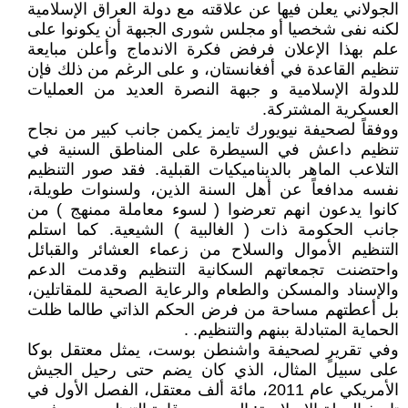
الجولاني يعلن فيها عن علاقته مع دولة العراق الإسلامية
لكنه نفى شخصيا أو مجلس شورى الجبهة أن يكونوا على
علم بهذا الإعلان فرفض فكرة الاندماج وأعلن مبايعة
تنظيم القاعدة في أفغانستان، و على الرغم من ذلك فإن
للدولة الإسلامية و جبهة النصرة العديد من العمليات
العسكرية المشتركة.
ووفقاً لصحيفة نيويورك تايمز يكمن جانب كبير من نجاح
تنظيم داعش في السيطرة على المناطق السنية في
التلاعب الماهر بالديناميكيات القبلية. فقد صور التنظيم
نفسه مدافعاً عن أهل السنة الذين، ولسنوات طويلة،
كانوا يدعون انهم تعرضوا ( لسوء معاملة ممنهج ) من
جانب الحكومة ذات ( الغالبية ) الشيعية. كما استلم
التنظيم الأموال والسلاح من زعماء العشائر والقبائل
واحتضنت تجمعاتهم السكانية التنظيم وقدمت الدعم
والإسناد والمسكن والطعام والرعاية الصحية للمقاتلين،
بل أعطتهم مساحة من فرض الحكم الذاتي طالما ظلت
الحماية المتبادلة ببنهم والتنظيم. .
وفي تقريرٍ لصحيفة واشنطن بوست، يمثل معتقل بوكا
على سبيل المثال، الذي كان يضم حتى رحيل الجيش
الأمريكي عام 2011، مائة ألف معتقل، الفصل الأول في