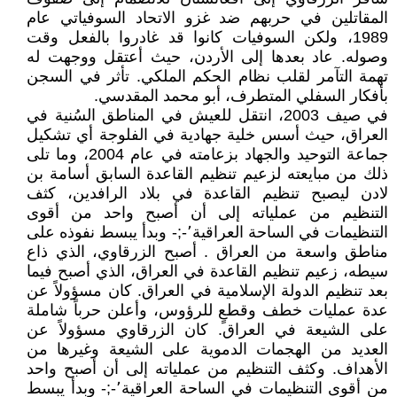
المقاتلين في حربهم ضد غزو الاتحاد السوفياتي عام
1989، ولكن السوفيات كانوا قد غادروا بالفعل وقت
وصوله. عاد بعدها إلى الأردن، حيث أعتقل ووجهت له
تهمة التآمر لقلب نظام الحكم الملكي. تأثر في السجن
بأفكار السفلي المتطرف، أبو محمد المقدسي.
في صيف 2003، انتقل للعيش في المناطق السُنية في
العراق، حيث أسس خلية جهادية في الفلوجة أي تشكيل
جماعة التوحيد والجهاد بزعامته في عام 2004، وما تلى
ذلك من مبايعته لزعيم تنظيم القاعدة السابق أسامة بن
لادن ليصبح تنظيم القاعدة في بلاد الرافدين، كثف
التنظيم من عملياته إلى أن أصبح واحد من أقوى
التنظيمات في الساحة العراقية٬-;- وبدأ يبسط نفوذه على
مناطق واسعة من العراق . أصبح الزرقاوي، الذي ذاع
سيطه، زعيم تنظيم القاعدة في العراق، الذي أصبح فيما
بعد تنظيم الدولة الإسلامية في العراق. كان مسؤولاً عن
عدة عمليات خطف وقطعٍ للرؤوس، وأعلن حرباً شاملة
على الشيعة في العراق. كان الزرقاوي مسؤولاً عن
العديد من الهجمات الدموية على الشيعة وغيرها من
الأهداف. وكثف التنظيم من عملياته إلى أن أصبح واحد
من أقوى التنظيمات في الساحة العراقية٬-;- وبدأ يبسط