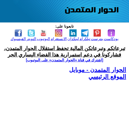
تابعونا على:
بودكاست
بنترست
تيلكرام
لينكدإن
الانستغرام
اليوتيوب
التويتر
الفيسبوك
تبرعاتكم وتبرعاتكن المالية تحفظ استقلال الحوار المتمدن،
فشاركونا في دعم استمرارية هذا الفضاء اليساري الحر
[اشترك في قناة ‫«الحوار المتمدن» على اليوتيوب]
الحوار المتمدن - موبايل
الموقع الرئيسي