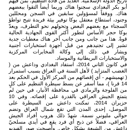
تاريخ الدولة الإسلامية: العديد من قادة التنظيم، بمن فيهم
أبو بكر البغدادي سجنوا هناك وربما أيضاً التقوا ببعضهم
هناك. ووفقاً لمسؤولين سابقين في السجن ومحللين
وجنود، استطاع معتقل بوكا توفير بيئة فريدة تتيح تواطؤ
السجناء مع بعضهم البعض وتحولهم نحو التطرف، ويعدّ
بوكا حجر الأساس لتطور أكثر القوى الجهادية الحالية
قوةً. هذا من جانب ومن جانب أخر هناك معطيات جدية
تشير إلى تجنيدهم من قبل أجهزة استخبارات أجنبية
ويشار في ذلك إلى وكالة المخابرات المركزية
والاستخبارات البريطانية والموساد.
في كانون الثاني 2014، استفاد البغدادي وداعش من (
الغضب المتزايد ) لأهل السنة في العراق بسبب استمرار
( تهميشهم - أي إقصائهم من المركز الأول في الحكم بعد
14 قرنا )، مما أسفر عن بسط سيطرة التنظيم على كلٍ
من الفلوجة والرمادي في محافظة الأنبار، في حين لم
يتمتع الجيش العراقي بالقدرة على إقصائه. وفي 10
حزيران 2014، تمكنت داعش من السيطرة على
الموصل، إحدى المدن التي تقع شمال العراق وتضم
حوالي مليوني نسمة. شهدّ ذلك هروب أفراد الجيش
العراقي، فضلاً عن ذبح أي فرد يقع في أيدي مسلحيّ
داعش من الشيعة بشكل خاص. وأصبحت صور الفيديو