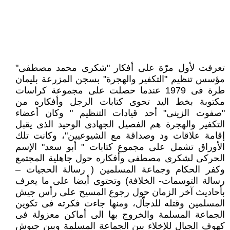
تعرفت لأول مرّة على أفكار "شكرى محمد مصطفى"
مؤسس تنظيم "التكفير والهجرة" بسجن المزرعة بليمان
طرة فى 1979 عندما حصلت على مجموعة كراسات
مكتوبة بخط اليد تحوى كتابات الرجل وأفكاره من
"صفوت الزينى" أحد قيادات التنظيم " وكان أعضاء
التكفير والهجرة هم الفصيل الجهادى الوحيد الذى يقبل
إقامة علاقات ود وصداقة مع الشيوعيين"، وكانت تلك
الأوراق تشمل على مجموع كتابات " أبو سعد" الإسم
الحركى لشكرى مصطفى وأفكاره حول جاهلية المجتمع
وكفر الحكام وجماعة المسلمين ( رسالة الحجيات –
رسالة التوسمات- الخلافة) وتحتوى أيضا على ما يعرف
بأحاديث آخر الزمان حول رجوع المسيح على رأس جيش
المسلمين وقتله للدجاّل، ومنها جاءت فكرته فى تكوين
الجماعة المسلمة والخروج بها الى أماكن معزولة فى
كهوف الجبال للإخلاء بين الجماعة المسلمة وبين جيوش