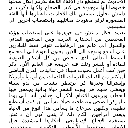
الأحاديث لم تستطع دار الإفتاء التابعة للأزهر إنكار صحتها
خصوصا أنها موجودة فى كتب الصحاح ولكنها ذكرت أن
داعش تحاول تسييس تلك الأحاديث باعتبارها أنها الفئة
المنصورة لرفع معنويات مقاتليهم وإستقطاب آخرين الى
تنظيمهم.
تعتمد أفكار داعش فى جوهرها على إستقطاب هؤلاء
المحبطين من الحضارة الغربية ومن المجتمع المدني
والتحول الى عالم من الرفاهيات تتوفر فقط للقادرين
على الدفع وتتوجه الى الذين يحنون للعودة الى المجتمع
البسيط البدائى الذى يتخلص من كل أشكار العبودية
للمادة أو للبشر وتلك فئة عريضة فى العالم الآن، أذكر
حين كنت أعمل بجنوب سيناء فى ثمانينات القرن الماضى
أن كثير من الفتيات الغربيات القادمات من أوروبا وأمريكا
وإستراليا وغيرها كن يرتبطن بشباب من بدو سيناء
ويعشن معهم فى بيوت الشعر حياة بدائية يجمعن فيها
الحطب ويرعون الأغنام، أذكر أن إحداهن أتت الى يوما
بالمركز الصحى مصطحبة جملا لتسألنى إن كنت أستطيع
تطبيبه، ولكنهن سرعان ما يسأمن هذا النوع من الحياة
ويعدن أدراجهن، لكن ذلك لا ينفى كون أن داعش
تستخدم الإقناع الإديولوجى بأفكارها المتشددة حول
الإيمان بمجتمعها الأصولى التكفيرى مستخدمين