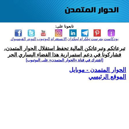
تابعونا على:
بودكاست
بنترست
تيلكرام
لينكدإن
الانستغرام
اليوتيوب
التويتر
الفيسبوك
تبرعاتكم وتبرعاتكن المالية تحفظ استقلال الحوار المتمدن،
فشاركونا في دعم استمرارية هذا الفضاء اليساري الحر
[اشترك في قناة ‫«الحوار المتمدن» على اليوتيوب]
الحوار المتمدن - موبايل
الموقع الرئيسي