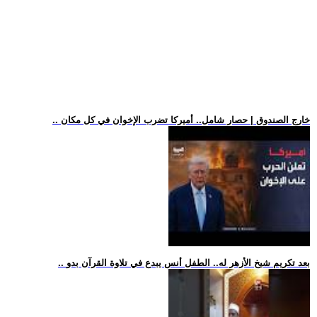
.. خارج الصندوق | حصار شامل.. أميركا تضرب الإخوان في كل مكان
.. بعد تكريم شيخ الأزهر له.. الطفل أنس يبدع في تلاوة القرآن بدو