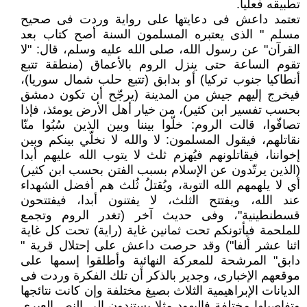
تطبيقه فعليا.
تعتمد داعش فى دعايتها على رواية وردت فى صحيح
مسلم " الذى يعتبره المسلمون السنة أصح كتاب بعد
القرآن" عن رسول الله، صلى الله عليه وسلم، قال: "لا
تقوم الساعة حتى ينزل الروم بالأعماق (منطقة تتبع
أنطاكيا جنوب تركيا) أو بدابق (تتبع حلب شمال سوريا)،
فيخرج إليهم جيش من المدينة (يرجّح أن تكون دمشق
بحسب تفسير ابن كثير)، من خيار أهل الأرض يومئذ، فإذا
تصافّوا، قالت الروم: خلّوا بيننا وبين الذين سُبُوا منّا
نقاتلهم، فيقول المسلمون: لا والله لا نخلّي بينكم وبين
إخواننا، فيقاتلونهم فيُهزم ثلث لا يتوب الله عليهم أبدا
(الذين يرتّدون عن الإسلام بسبب الفتن بحسب ابن كثير)
أي لا يلهمهم الله التوبة، ويُقتلُ ثُلث هم أفضل الشهداء
عند الله، ويفتتح الثلث، لا يفتنون أبدا، فيفتتحون
قسطنطينية"، وفى حديث آخر (تغدر الروم وتجمع
للملحمة فيأتونكم تحت ثمانين غاية (راية) تحت كل غاية
اثنا عشر ألفا") وقد حرصت داعش على إحتلال قرية "
دابق" المرشحة للمعركة النهائية وأطلقوا إسمها على
موقعهم الإخبارى، وجدير بالذكر أن تلك الفكرة وردت فى
الديانات الإبراهيمية الثلاث بصيغ مختلفة وإن كانت نتائجها
وتفاصيلها مختلفة فاليهود مثلا يستندون إلى النص العبري