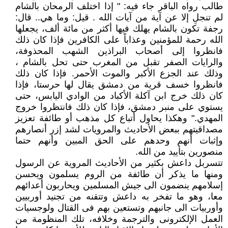
طالب رواه الباقر جاء فيه: " إذا اختلف الرمحان بالشام
لم تنجلِ إلا عن آية من آيات الله . قيل: وما هي.. قال:
رجفة تكون بالشام يهلك فيها أكثر من مائة ألف، يجعلها
الله رحمة للمؤمنين وعذاباً على الكافرين فإذا كان ذلك
فانظروا إلى أصحاب البراذين الشهب المحذوفة،
والرايات الصفر تقبل من المغرب حتى تحل بالشام ،
وذلك عند الجزع الأكبر والموت الأحمر. فإذا كان ذلك
فانظروا خسف قرية من دمشق يقال لها حرستا، فإذا
كان ذلك خرج ابن آكلة الأكباد من الوادي اليابس، حتى
يستوي على منبر دمشق، فإذا كان ذلك فانتظروا خروج
المهدي." وهكذا يحاول أتباع كل مذهب أو طائفة تعزيز
مصداقيتهم ببعض الأحاديث والمرويات لشد إزر أنصارهم
وإثبات أنهم وحدهم على الحق المبين وأنهم حتما
منصورين بتأييد من الله.
تتسربل داعش بكثير من الأحاديث المروية عن الرسول
ومنها ما يذكر أن طائفة من الروم يسلمون ويحسن
إسلامهم ينضمون الى جيش المسلمين ويحاربون أعدائهم
معا، وهو ما تفخر به داعش وتتقنه من تجنيد أوربيين
وأوربيات الى جانبهم وتستعين بهم فى القتال ولوجسيات
العمل الإلكترونى والترجمة وخلافه، تلك المنظومة من