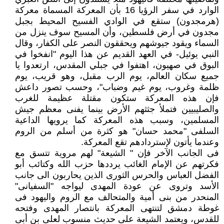
الوارد في سفر الرؤيا 16 بأن المعركة المسماة معركة
(هرمجدون) ستقع في الوادي الفسيح المحيط بجبل
مجدون في أرض فلسطين، وأن المسيح سوف ينزل من
السماء ويقود جيوشهم ويحققون النصر على الكفار، وقال
النبي يوئيل- في العهد القديم عن هذا اليوم "انفخوا في
البوق في صهيون، اهتفوا في جبلي المقدس، ارتعدوا يا
جميع سكان العالم، يوم الرب مقبل، وهو قريب، يوم
ظلمة وغروب، يوم غيم وضباب"، وحسب تصور داعش
فإن هذه المعركة ستكون مقتلة عظيمة للغرب
والصليبيين فتملأ جثثهم الأرض بينما يفنى معظم جيش
المسلمين، وسبب هذه المعركة كما يرويها الداعية
السلفى "محمد حسان" هو كثرة من أسلم من الروم
وعندما يأتون لإستردادهم تقع المعركة.
فى الجانب الآخر فإن " الشيعة" لهم مروية تتسق مع
فكرتهم عن الإمام الغائب يرددها حزب الله وكتائب أبو
الفضل العباس والحرس الثورى الذين يحاربون الى جانب
الأسد وتروى عن عودة المهدى ليواجه "السفيانى"
المنحدر من بنى أمية والمتحالف مع الروم واليهود فى
غوطة دمشق لتنتهى المعركة بانتصار المهدى وفتحه
للقدس، ويعتمد الشيعة على حديث منسوب لعلى بن أبى