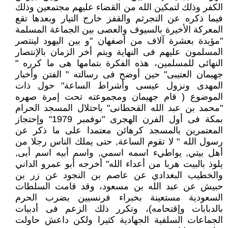
الكفر وذلك لتمكين الله من القضاء عليهم مجتمعين وذلك
فيما ذكره عن التجرثم والقفز خارج التيار وبعدها تقع
المعركة الأخيرة بالسيوف والعصى بين الجماعة المسلمة
"مؤيدة بعشرة آلاف من أصفهان "و بين اليهود لينتصر
المسلمون عليهم فى النهاية ويتم أخر الزمان بالإنتصار
النهائى للمسلمين، هذه الفكرة بتمامها هى ما كرره "
جهيمان العتيبى" حين أوضح فى رسالته " الفتن وأخبار
المهدى ونزول عيسى وأشراط الساعة" حول ذات
الموضوع ( قام جهيمان ومجموعته تحت إمرة صهره
"محمد بن عبد الله القحطانى" باحتلال المسجد الحرام
بمكة فى أول الفرن الهجرى "نوفمبر 1979" وإحتجاز
المعتمرين بالمسجد كرهائن معتمدا على ما ذكر عن
رسول الله " لا تقوم الساعة, حتى يملك الناس رجلا من
أهل بيتي, يواطيء اسمه اسمي, واسم أبيه اسم أبى,
يلوذ بالبيت هربا من أعداء الله" أخرجه أبو عمرو الداني
والخطيب البغدادي عن عاصم بن النجود عن زر بن
حبيش عن عبد الله بن مسعود، وقد قامت السلطات
السعودية مستعينة بخبراء فرنسيين بضرب الحرم
بالدبابات وإقتحامه)، وتكرر ذلك الزعم فى أدبيات
الجماعات السلفية الجهادية كثيرا ولكن داعش حاولت