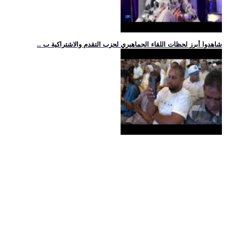
.. شاهدوا أبرز لحظات اللقاء الجماهيري لحزب التقدم والاشتراكية ب