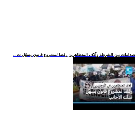
.. صدامات بين الشرطة وآلاف المتظاهرين رفضا لمشروع قانون يسهّل ت