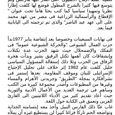
يتوسع فيها كثيرا بالشرح المطول فوضع لها كلفت إطارا
نظريا وتمهيدا سياسيا كما كتب بحثا هاما تحت عنوان "
الإقطاع والرأسمالية الزراعية فى مصر من عهد محمد
على الى عهد عبد الناصر" والذى تم ترجمته الى اليابانية
فيما بعد.
فى نهايات السبعينات وخصوصا بعد إنتفاضة يناير 1977بدأ
حزب العمال الشيوعى "والحركة الشيوعية عموما" فى
التفكك والإضمحلال حيث شهد الحزب عدة تكتلات
وإنشقاقات كان أهمها تكتل الرفيق بشير وبدأت هجرة
الرفاق من الحزب وتلا ذلك إستقالة المسؤول السياسى
خليل كلفت عام 1982 إثر خلاف على تحليل الإجتياح
الإسرائيلى للبنان وموقف المقاومة، بعدها إستمر فى
نشرأفكاره بمجلة "الطريق" وجريدتى الأهرام والمساء
وغيرها من المطبوعات وأصدر مجموعة كبيرة من الكتب
وساهم فى ترجمة العديد من الأعمال الأدبية والثورية
حيث أعاد تقديم كثير من الأدباء اللاتينيين الى القارئ
العربى وتعمق فى الكتابة حول اللغة.
غاب عنّا ذلك الفارس النبيل وأخذ معه إبتسامته الجذابة
وتواضعه الجم تاركا فراغا كبيرا لن يستطيع غيره أن يملأه