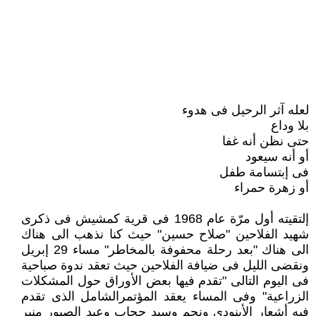
لعله آثر الرحيل فى هدوء
بلا وداع
حتى نظن أنه غفا
أو أنه سيعود
فى إبتسامة طفل
أو زهرة حمراء
إلتقيته أول مرّة عام 1968 فى قرية كمشيش فى ذكرى
شهيد الفلاحين "صلاح حسين" حيث كنا نذهب الى هناك
الى هناك "بعد رحلة محفوفة بالمخاطر" مساء 29 إبريل
ونقضى الليل فى ضيافة الفلاحين حيث تعقد ندوة صباحية
فى اليوم التالى "تقدم فيها بعض الأوراق حول المشكلات
الزراعية" وفى المساء يعقد المؤتمرالشامل الذى تقدم
فيه أشعار الأبنودى ونجم وسيد حجاب وعبد الصبور منير