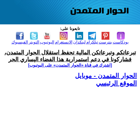
تابعونا على:
بودكاست
بنترست
تيلكرام
لينكدإن
الانستغرام
اليوتيوب
التويتر
الفيسبوك
تبرعاتكم وتبرعاتكن المالية تحفظ استقلال الحوار المتمدن،
فشاركونا في دعم استمرارية هذا الفضاء اليساري الحر
[اشترك في قناة ‫«الحوار المتمدن» على اليوتيوب]
الحوار المتمدن - موبايل
الموقع الرئيسي