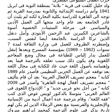
حزب العمال الشيوعى المصرى.
ولد خليل كلفت فى قرية " بلانة" بمنطقة النوبة فى ابريل
1941 وأتم دراسته الإبتدائية والثانوية بمدرسة القرية ثم
توجه الى القاهرة للدراسة بكلية التجارة لكنه لم يلبث أن
غادر الجامعة بعد عام واحد متجها الى العمل الأدبى
والسياسى فى مرحلة الستينات الخصيبة أسوة
بالشاعرين الكبيرين عبد الرحمن الأبنودى وأمل دنقل
الذين تركا الدراسة بالجامعة أيضا لنفس السبب،
وإضطرته الظروف للعمل فى وزارة الثقافة لمدة 7
سنوات (1962 – 1969) بمؤسسة المسرح وبعدها إنتقل
للعمل بدار إلياس للطباعة فى مجال وضع المعاجم
اللغوية وقد يكون ذلك سبب تعلقه بالترجمة فيما بعد
وإهتمامه بأصول اللغة حيث عاد للكتابة فى مجال اللغة
بعد توقفه عن العمل الحزبى التنظيمى فأصدر عام 1989
كتابه " معجم تصريف الأفعال العربية" بعد أن قام بتأليف
" معجم تصريف أفعال لهجة القاهرة" وأصدر فى 2009
كتابه " من أجل نحو عربى جديد" و " الإذدواج اللغوى فى
العالم العربى" متوسلا بالدكتور لويس عوض الذى كتب
"فقه اللغة"، وقام بترجمة عدة أعمال أدبية من الإسبانية
والإنجليزية والفرنسية مع بعض الزملاء الذين لم يكن لهم
تاريخ يذكر فى علوم الترجمة كمحمد إبراهيم مبروك