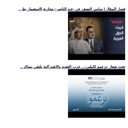
.. فصل المقال | سامي النصف عن -عبد الناصر-: محاربة الاستعمار -ط
.. تحت شعار -نزعمو كاملين-... حزب التقدم والاشتراكية يلتقي بساك