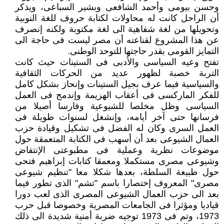
وحسن بيومى وأحمد الشافعى وبشير السباعى، ويذكر
أن الراحل كانت له محاولات لكتابة حروف للغة النوبية
وتحويلها من لغة شفاهية الى لغة مكتوبة ولكنه إنصرف
عن هذا المشروع لقناعته أن مصر ليست فى حاجة الى
التمايز القومى بقدر حاجتها للتوحد الوطنى.
تفتح وعيه السياسى والأدبى فى الستينات حيث كانت
التربة خصبة لظهور عديد من الحركات الثقافية
والسياسية فيما عرف بجيل الستينات وإنحاز بشكل كامل
للفكر الماركسى فى أعقاب الهزيمة وإندمج فى العمل
السياسى وظل مخلصا للشيوعية وفارسا أصيلا من
فرسانها حتى آخر أيامه، وإنشغل لسنوات طويلة فى
العمل السرى وكان له الفضل فى تشكيل وقيادة حزب
العمال الشيوعى بعد أن أسهب فى الكتابة المتعمقة حول
موضوعات نظرية وعملية فى مطبوعتى الإنتفاض
وشيوعى مصرى مستكملا ومعمقا كتابات إبراهيم فتحى
حول طبيعة السلطة، بعدها شكلا معا "تنظيم شيوعى
مصرى" المعروف إختصارا باسم "تشم" الذى تطور فيما
بعد الى حزب العمال الشيوعى المصرى الذى لعب دورا
قياديا ومؤثرا فى الجامعات المصرية وخصوصا قبل حرب
1973، وتم فى 1973 توجيه ضربة أمنية شديدة الى ذلك