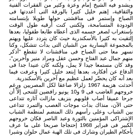
ويشدو فيه الشيخ إمام وعزة وكثير من الفقرات الفنية
والثقافية، إهتم خليل كثيرا بالورقة التى أعددتها فى
الصباح وإستمر فى مناقشتى حولها طويلا بإبتسامته
الودودة المتسامحة، ولكننى كنت أرقبه طول الوقت
بإستغراب لصغر جسمه الذى أعطاه طابعا طفوليا، بعدها
إلتقيت به كثيرا بالأسكندرية حيث كان يتردد عليها ويهتم
بالمجموعة اليسارية من الشبان التى بدأت تتشكل، وكنا
نسهر معا حتى الصباح فى مناقشتات لا تنقطع "أذكر
منهم جمال عبد الفتاح وحسن عقل ومراد منير وآخرين"،
وقد كان مستمعا جيدا لا يمل، ولكنه كان عنيدا جدا فى
الدفاع عن أفكاره، بعدها إبتعد خليل كثيرا وعرفت فيما
بعد أنه كان يحضّر لعمل عظيم مع آخرين بالأسكندرية.
أحدثت هزيمة 1967 زلزالا صاعقا لكل المصريين ورغم
خروجهم الغاضب فى 9 و10 يونيو رافضين للتنحى إلاّ أن
جرحا عميقا أصاب قلوبهم بنزيف مازالت آثاره تتداعى
حتى الآن، منذاك بدأت موجات الغصب والتمرد تتداعى
بين الشباب وعلى رأسهم ذلك المنضم لمنظمة الشباب
الإشتراكى المؤمنين بالثورة وعبد الناصر فكان خروجهم
الكبير فى فبراير 1968 إحتجاجا صريحا على ما عرف
بأحكام الطيران وشارك فى تلك الهبة عمال حلوان وشبرا