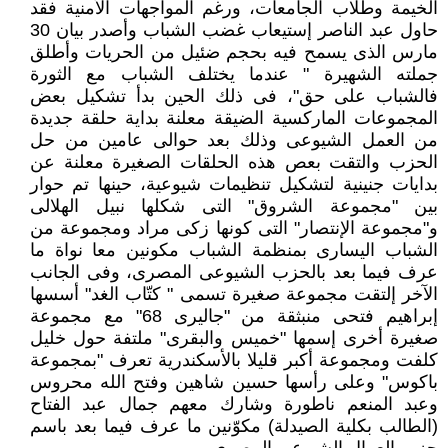
الخيمة وطلاب الجامعات، ورغم المواجهات الأمنية فقد
حاول عبد الناصر إستيعاب غضب الشباب وأصدر بيان 30
مارس الذى يسمح فيه بحجم ضئيل من الحريات وأطلق
جملته الشهيرة " عندما يختلف الشباب مع الثورة
فالشباب على حق"، فى ذلك الحين بدأ تشكيل بعض
المجموعات الماركسية الضيقة معلنة بداية حلقة جديدة
من العمل الشيوعى وذلك بعد حوالى عامين من حل
الحزب والتقت بعص هذه الحلقات الصغيرة معلنة عن
بدايات جنينية لتشكيل تنظيمات شيوعية، حينها تم حوار
بين "مجموعة الشروق" التى شكلها نبيل الهلالى
و"مجموعة الإنتصار" التى كونها زكى مراد ومجموعة من
الشباب اليسارى بمنظمة الشباب مكونين معا نواة ما
عرف فيما بعد بالحزب الشيوعى المصرى، وفى الجانب
الآخر إلتقت مجموعة صغيرة تسمى " كتّاب الغد" أسسها
إبراهيم فتحى منبثقة من "جاليرى 68" مع مجموعة
صغيرة أخرى إسمها "خميس والبقرى" ملتفة حول خليل
كلفت ومجموعة أكبر قليلا بالأسكندرية تعرف "بمجموعة
باكوس" وعلى رأسها حسين شاهين وفتح الله محروس
وعبد المنعم ناطورة وشارك معهم جمال عبد الفتاح
(الطالب بكلية الصيدلة) مكوّنين ما عرف فيما بعد باسم