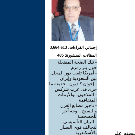
إجمالي القراءات: 3,664,613
المقالات المنشورة: 485
-
تلك الضجة المفتعلة
حول بئر زمزم
-
أمريكا تلعب دور المحلل
بين السعودية وإيران
-
إخوان كاذبون...حقيقة ما
جرى فى عرب شركس
-
الفلاحون...والأزمات
المتفاقمة
-
تأجير مصانع الغزل
والنسيج .. وجه آخر
للخصخصة
-
البيان التأسيسى
لتحالف قوى اليسار
بالأسكندرية
قبضته على