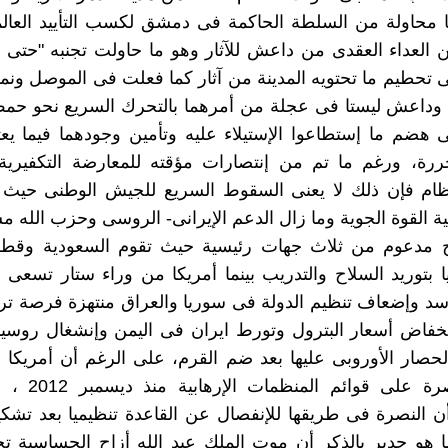
ا محاولة من السلطة الحاكمة فى دمشق لكسب التأييد العال
لعداء العقدى من داعش للآثار وهو ما حاولت تجنبه "حتى ا
ى تحطيم ما تحتويه المدينة من آثار كما فعلت فى الموصل ونمر
ة وداعش ليستا فى عجلة من أمرهما بالتحرك السريع نحو حم
 هضم ما إستطاعوا الإستيلاء عليه وتأمين وجودهما فيما يع
رة، ورغم ما تم من إنتصارات مؤقته للمعارضة التكفيرية
نظام فإن ذلك لا يعنى السقوط السريع للجيش الوطنى حيث أ
ة القوة الجوية وما زال الدعم الإيرانى- الروسى وحزب الله مس
 مدعوم من ثلاث جهات رئيسية حيث تقوم السعودية وقطر 
ا بتوريد السلاح والتدريب بينما أمريكا من وراء ستار تسعى 
سد وإضعاف تنظيم الدولة فى سوريا والعراق منتهزة فرصة تر
إنخفاض أسعار البترول وتورط ايران فى اليمن وإنشغال روسيا
الحصار الأوروبى عليها بعد ضم القرم، على الرغم أن أمريك
تنظيم النصرة على قوا
ن النصرة فى طريقها للإنفصال عن القاعدة تنظيميا بعد تشك
ا هو جدير بالذكر أن موت الملك عبد الله أزاح الحساسية ت