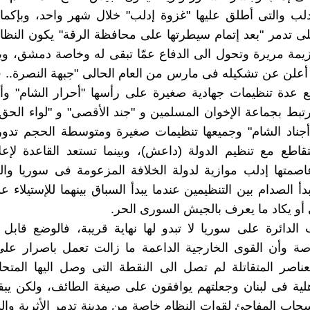
لب والتى أطلق عليها "غزوة إدلب" خلال شهر واحد، وبإكم
 تدمر "بعد إتمام سيطرتها على محافظة الرقة" يكون النظا
زيمة مريرة وتحول الى الدفاع عمّا تبقى له وخاصة دمشق، 
 أعلن عن تشكيله فى مارس من العام الحالى "جبهة النصرة.. 
ع عدة تنظيمات جهادية صغيرة على رأسها "أحرار الشام" وأ
رتبط بجماعة الإخوان المسلمين و "جند الأقصى" و "لواء الح
"أجناد الشام" وجميعها تنظيمات صغيرة ومتوسطة الحجم تدو
تقاطع مع تنظيم الدولة (داعش)، وبينما تستعد القاعدة لإعل
اصمتها إدلب موازية لدولة الخلافة المزعومة فى سوريا وال
دأ الصدام بين التنظيمين عندما يبدأ السباق بينهما للإستيلاء
ى أو يكاد ما يعرف بالجيش السورى الحر.
الدائرة على سوريا لا تبدو لها نهاية قريبة، فالوضع قابل
صة وأن القوى الخارجية الداعمة ما زالت تعمل باصرار على
ناصر المتقاتلة لم تصل الى النقطة التى وصل اليها المتحار
هلية فى لبنان وجعلتهم يوافقون على صيغة الطائف، ولكن ي
سحاب المفاجئ لقوات النظام خاصة من مدينة تدمر الأثرية وا