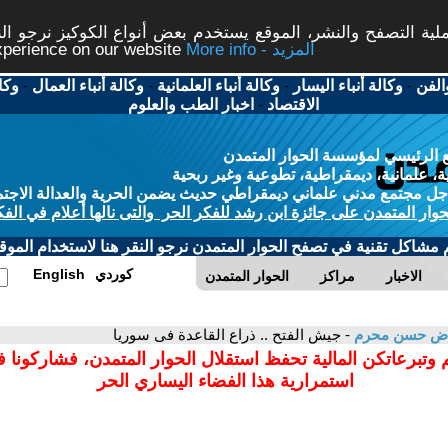
ة التصفح والنشر، الموقع يستخدم بعض أنواع الكوكيز نرجو النق
More info - المزيد
experience on our website
الفن
-
وكالة أنباء اليسار
-
وكالة أنباء العلمانية
-
وكالة أنباء العمال
-
وكا
الاقتصاد
-
اخبار الطب والعلوم
 الرئيسي لمؤسسة الحوار المتمدن
، علمانية، ديمقراطية، تطوعية وغير ربحية
ل مجتمع مدني علماني ديمقراطي حديث يضمن الحرية والعدالة الاجتم
حوار المتمدن على جائزة ابن رشد للفكر الحر والتى نالها أعلام في الفك
م مشاكل تقنية في تصفح الحوار المتمدن نرجو النقر هنا لاستخدام الموقع
كوردي
English
الاخبار
مراكز
الحوار المتمدن
اض حسن محرم
- جيش الفتح .. ذراع القاعدة فى سوريا
 وتبرعاتكن المالية تحفظ استقلال الحوار المتمدن، فشاركونا 
استمرارية هذا الفضاء اليساري الحر