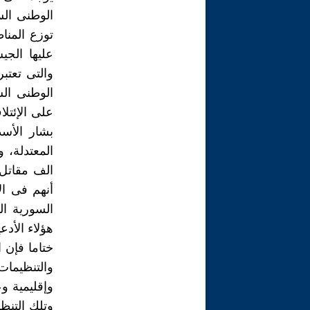
الوطنى الس
توزع المن
عليها الج
والتى تعتب
الوطنى الس
على الإئتل
بشار الأسد
الف مقاتل 
أنهم فى ال
السورية ال
هؤلاء الأدعي
ختاما فإن 
والتنظيمات
وإقليمية و
وتلك التنظي