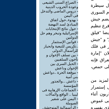
-
الصراع السنى الشيعى
ال سيطرة
وعودة الحروب الدينية
-
دروس الماضى والتدخل
م السورى
فى اليمن
ويضم جيش
-
بهدوء..حول اتفاق
المبادئ لسد النهضة
فرع تنظيم
-
حول نتائج الإنتخابات
يضا "فيلق
الإسرائيلية وتبخر وهم حل
الدولتين
ق" و "جيش
-
قوانين الإستثمار
ر فى فلك
..تكريس للتبعية وانحياز
للرأسمال الدولى
ان "إمارة
-
بين تسلف الإخوان و
تأخون السلفيين
عراق فإنه
-
الحبل السرى بين
 على حمص،
الإخوان وداعش
-
موقعة الحرة ..دواعش
بنى أمية
 لمزيد من
-
داعش ...والجذور
المؤسسة
 إستمرار
-
الجماعات الإرهابية فى
بون أثناء
ليبيا .. الواقع والمآلات
-
اليمن على شفير
بقى غموض
الصوملة
لذى يفسره
-
الراسمالية المتوحشة..