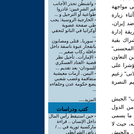
-
واشنطن تحذر الأجانب
فى مواجهة
غير الشرعيين: غادروا
طواعية أو الترحيل و ...
ناء زيارة
-
الخارجية الروسية: يجب
د إيران،
طي صفحة عضوية
أوكرانيا في الناتو لتحقي
قة إدارة
...
شراك بقية
-
سوريا.. قتلى ومصابون
بانفجار عبوة ناسفة داخل
 المحسنى"
حافلة ركاب صغير ...
 التعاون
-
الإمارات.. تأجيل نظر
قضية -العتاد العسكري
مؤشرا على
للسودان- بعد تقديم ...
انى" زعيم
-
اليمن.. أزمات معيشية
متفاقمة وغضب شعبي
م النصرة
يضع حكومة عدن وحلفاءه
...
ب" الجيش
المزيد.....
من الدول
كتب ودراسات
ر ما يسمى
-
حين استيقظ رأس المال
داخل الإنسان .. قراءة
، حيث لا
ماركسية ثورية في ... /
ش والجيش
رياض الشرايطي