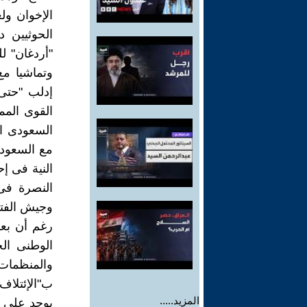
الإخوان ول
الحوثيين د
"أردغان" 
وتماشيا م
إدلب "حتى 
القوى المم
السعودى ا
مع السعودي
النية فى إ
النصرة فى
وجيش الفتح
رغم أن بع
الوطنى ال
والمنظمات 
ب"الإئتلا
المزيد.....
يوجد على ا