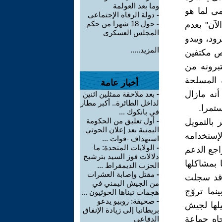
وما بعد العولمة
مى لما هو
-
دولة الرفاه الإجتماعى
-
حول 18 شهرا من حكم
لآن" بعدم
المجلس العسكرى
ود، ويبدو
المزيد.....
ص مكتفين
تبرونه من
 المسلحة
أخبار عامة
نه مازال
-
بعد ملاحقة ممثلين اثنين
لداخل الطائرة.. أكبر مطار
تمرا.
في بانكوك ...
-
أول تعليق من الحكومة
بالتمويل
اليمنية بعد إعلان الحوثي
لإستخدامه
استهداف -قوات ...
-
الولايات المتحدة: ما
اجع الدعم
دلالات فوز السيد بترشيح
 بمشاكلها
الحزب الديمقراط ...
-
مقتل وإصابة العشرات
ا قد سجلت
من الجيش اليمني في
ئم المنظمات الإرهابية منذ ديسمبر 2012 ، بينما تروّج
هجمات تبناها الحوثيون ...
-
صحيفة: روبيو يدعو
يلها لجيش
بريطانيا إلى زيادة الإنفاق
جاه جماعة
الدفاعي