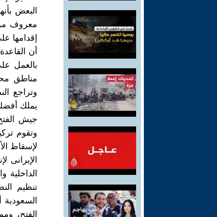
البعض بأنه
معروف من ا
إقدامها عل
أن القاعد
بالعمل على
مناطق محر
وتراجع ال
يملك أفضلي
جيش الفتح
وتقوم تركي
لإسقاط الأ
الإيرانى ل
الداخلية و
السعودية أ
الفتح، ومم