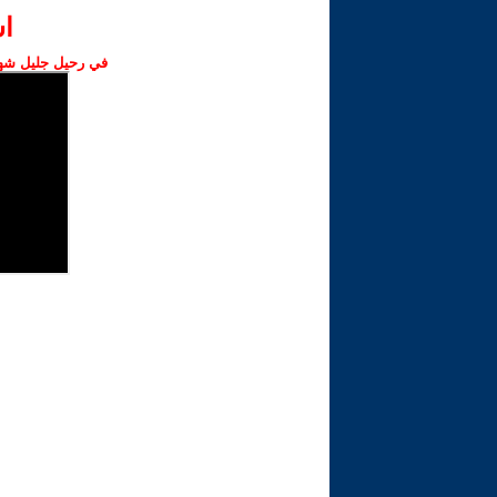
ا‫
في رحيل جليل شهبا