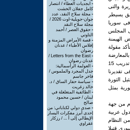
-
ابجديات العطاء / انتصار
يرة والتى
كامل جفلان الخشت
-
مجلة سلاح النقد، عدد
طق يسيطر
جوان-جويلية-اوت 2026 /
فى سوريا
مجلة سلاح النقد
-
حقوق العصر / أحمد
فى المجلس
التاوتي
ض الهيمنة
-
قصة الأمراض المزمنة و
إفلاس الأطباء / عدنان
أكد مقولة
رضوان
المعارضة
Letters from the East /
-
عدنان رضوان
المعتدلة، وهذا يشكك فى محاولة أمريكا وتركيا بالتعاون مع الأردن فى تدريب 15
-
العولمة الرأسمالية:
 تقديرنا
جدل المجرد والملموس /
فاخر جاسم
يل الثورة
-
سياسة حفار الساق / د.
خالد زغريت
ورية بمثل
-
الطائفية المتغلغلة في
لبنان / حسين محمود
صالح
ام من جهة
-
صدى دولي لكتاباتي: من
دول عربية
إحدى أبرز مفكرات اليسار
الإيطالي إلى أ ... / رزكار
من النظام
عقراوي
سورى قتيلا