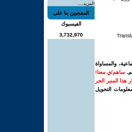
المزيد.....
المعجبين بنا على
الفيسبوك
3,732,970
Transl
اعية، والمساواة
م.
ساهم/ي معنا!
رار هذا المنبر الحر
معلومات التحويل