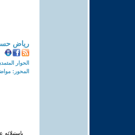
رياض حسن
الحوار المتمدن-العدد: 4822 - 15
المحور: مواض
بإستيلائه 