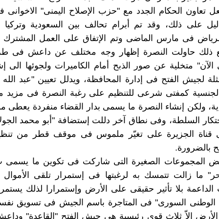
عل تعاون الحكام الجدد مع "حزب الإصلاح اليمنى" الاخوانى 
ليل على ذلك، وقد تم أبرام تحالف بين السعودية وتركيا أث
للرياض فى مارس الماضى وتم الإتفاق على العمل المشترك ض
ع ذلك حاولت النصرة إظهار وجه مختلف عن داعش فى طري
الآن" متخلية عن صور الذبح أمام الكاميرات ولجوئها الى إ
ثلة لجيش الفتح فى إدارة المحافظة، ويدلل تعيين "عبد الله
لجنسية كمفتى شرعى للتنظيم على رغبة النصرة فى مزيد من
ة، ولكن إنشاء النصرة ما يسمى بدار القضاء منفردة يعطى 
حتكار السلطة، وفى نطاق آخر دللت إستضافة "أبو محمد الجول
 قناة الجزيرة على تغيّر ملموس فى موقف قطر من تنظي
 بالضرورة.
ض المجموعات الصغيرة التى شاركت فى تكوين ما يسمى 
حر" ما زالت تتمسك به لرغبتها فى إستمرار تلقى الأموال 
الداعمة بلا تأثير حقيقى على الأرض وإستمرارا لذلك يستم
ف الوطنى السورى" فى المتاجرة باسم الجيش فى تسويق نفسه
لأرض الاّ ثلاث قوى رئيسية هى جيش الفتح "القاعدة" وداع