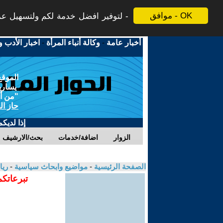
موافق - OK
لتوفير افضل خدمة لكم ولتسهيل عملي
أخبار عامة
-
وكالة أنباء المرأة
-
اخبار الأدب و
الموقع
يسارية
"من أج
حاز ال
إذا لديك
الزوار
اضافة/خدمات
بحث/الارشيف
الصفحة الرئيسية
-
مواضيع وابحاث سياسية
-
ري
تبرعاتكم