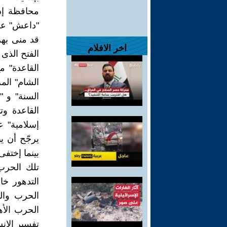
محافظة إد
"داعش" على
قد منى به
اخر الافلام
الفتح الذى
القاعدة" م
الشام" الم
السنة" و 
القاعدة وت
إسلامية" ع
يرجّح أن يب
بينما إختف
تلك الحرب 
التدهور خا
الحرب والع
الحرب الأ
تفسير الإن