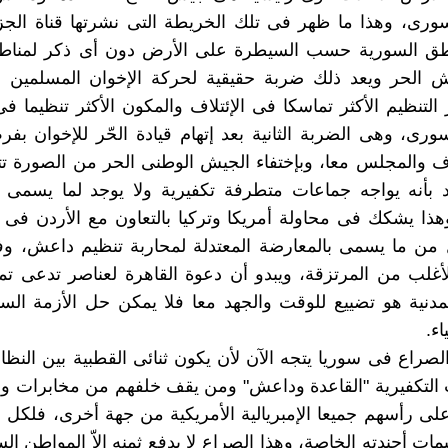
ورى، وهذا ما ظهر فى تلك الخريطة التى نشرتها قناة الجز
اطق السورية حسب السيطرة على الأرض دون أى ذكر لمنا
يش الحر ويعد ذلك ضربة حقيقية لحركة الإخوان المسلمين 
ر التنظيم الأكثر تماسكا فى الإئتلاف والمكون الأكثر تنظيما 
ورى، وهى الضربة الثانية بعد إتهام قيادة الحّر للإخوان بفر
اف والمجلس معا، وبإختفاء الجيش الوطنى الحر من الصورة تت
 بأنه يواجه جماعات متطرفة تكفيرية ولا يوجد لما يسمى ب
من ما يسمى بالمعارضة المعتدلة لمحاربة تنظيم داعش، وفى
أغلب من المرتزقة، ويبدو أن دعوة القاهرة لعناصر تدعى تمث
مدنية هو تضييع للوقت والجهد معا فلا يمكن حل الأزمة الس
اء.
الصراع فى سوريا يتجه الآن لأن يكون ثنائى القطبية بين النظ
 التكفيرية "القاعدة وداعش" ومن يقف خلفهم من مخابرات و
على رأسهم جميعا الإمبريالية الأمريكية من جهة أخرى، فلكل 
مات أجندته الخاصة، وهذا الصراع لا يدفع ثمنه الاّ المواطن ال