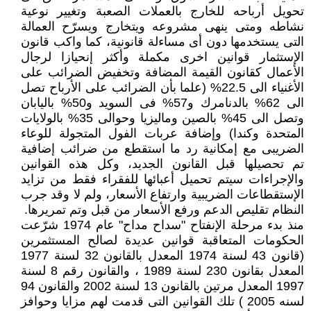
تحويل أرباحه للخارج بالعملات الصعبة وتغيير نوعية
نشاطه ومتى ينهى مشروعه ويتخارج ويسرّح العمالة
التى يستخدمها دون أى مساءلة قانونية، كما واكب قانون
الإستثمار قوانين اخرى مكملة وأكثر إنحيازا لرجال
الأعمال كقانون القيمة المضافة وتخفيض الضرائب على
الأغنياء الى 22.5% (علما بأن الضرائب على الأرباح تصل
الى 62% بالدنامرك و57% فى السويد و50% باليابان
وتصل الى 45% بالصين وماليزيا وحوالى 35% بالولايات
المتحدة وكندا) وإضافة عربات الفول المتجولة للوعاء
الضريبى مع إمكانية رد ما استقطع من ضرائب إضافية
تم تحصيلها قبل القانون الجديد، وكل هذه القوانين
والإجراءات سيتم تحميل أعبائها للفقراء فقط من تزايد
الإستقطاعات الضريبية وارتفاع الأسعار، ولم لا وقد جرب
النظام تقليص الدعم ورفع الأسعار من قبل وتم تمريرها.
منذ بدء مرحلة الإنفتاح "سداح مداح" عام 1974 شرّعت
الحكومات المتعاقبة قوانين عديدة لصالح المستثمرين
(قانون 43 لسنة 1974 المعدل بالقانون 32 لسنة 1977
المعدل بقانون 230 لسنة 1989 ، والقانون رقم 8 لسنة
1997 المعدل مرتين بالقانون 13 لسنة 2002 والقانون 94
لسنه 2005 ) تلك القوانين التى قدمت لهم مزايا وحوافز