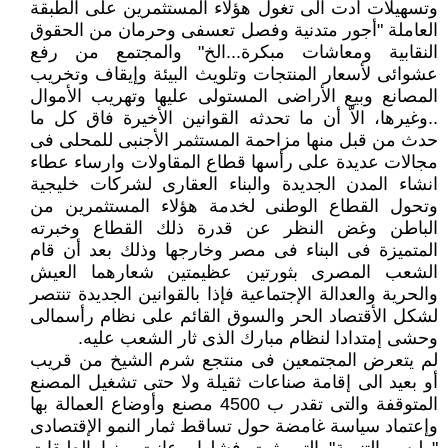
وتسهيلات أدت الى تغول هؤلاء المستثمرين على الطبقة
العاملة "أجور متدنية وفصل تعسفى وحرمان من الحقوق
النقابية ومعاشات مبكرة...الخ" والمجتمع من رفع
عشوائى لأسعار المنتجات وتلويث البيئة وإيقاف وتخريب
المصانع وبيع الأراضى المستولى عليها وتهريب الأموال
..وغيرها، الاّ أن ما تحدثه القوانين الأخيرة فاق كل ما
حدث من قبل منها مزاحمة المستثمر الأجنبى للمحلى فى
مجالات عديدة على رأسها قطاع المقاولات وارساء عطاء
انشاء المدن الجديدة والبناء العقارى لشركات خليجية
وتحول القطاع الوطنى لخدمة هؤلاء المستثمرين من
الباطن وغض النظر عن قدرة ذلك القطاع وخبرته
المتميزة فى البناء فى مصر وخارجها وذلك بعد أن قام
الشعب المصرى بثورتين عظيمتين شعارهما العيش
والحرية والعدالة الإجتماعية فإذا بالقوانين الجديدة تنتصر
لشكل الأقتصاد الحر والسوق القائم على نظام رأسمالى
وحشى إمتدادا لنظام مبارك الذى ثار الشعب عليه.
لم يتعرض المجتمعين فى منتجع شرم الشيخ من قريب
أو بعيد الى إقامة صناعات ثقيلة ولا حتى تشغيل المصنع
المتوقفة والتى تقدر ب 4500 مصنع وأوضاع العمالة بها
وإعتماد سياسة غامضة حول تساقط ثمار النمو الإقتصادى