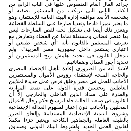
جرائم المال العام المنصوص عليها فى الباب الرابع من
الكتاب الثانى التى ترتكب من المستثمر بصفته أو
بشخصه الاّ بعد موافقة إدارة الهيئة العامة للإستثمار، وهو
ما يعتبر تميزا فادحا وتعديا صارخا على السلطة القضائية
ويتعزز ذلك أيضا فى تشكيل لجنة لفض المنازعات ليس
بها عنصر قضائى ومستقلة تماما عن القضاء وتتعارض مع
تعريف المستثمر بالقانون بأنه "أي شخص طبيعي أو
اعتباري يستثمر داخل جمهورية مصر العربية".، ولم
يتدخل القانون فى تحديد هامش ربح للمستثمرين أو
تحديد أجور العمال وضماناتهم.
لاشك أنه من الضرورى إعادة تأهيل الإقتصاد المصرى
والحاجة الملحة لإستقدام رؤوس الأموال والمستثمرين
الأجانب للعمل فى مصر وخلق فرص عمل جديدة لملايين
العاطلين وتحسين قدرة الدولة على ضبط الموازنة
والقدرة على سداد الدين الداخلى والخارجى إلاّ أن
القانون فى صيغته الحالية جاء لترسيخ حكم رجال الأعمال
المحليين والأجانب دون إعتبار لمفهوم العدالة الإجتماعية
وشروط التنمية الإقتصادية المستدامة وإلحاق الضرر
بالطبقة العاملة والجماهير الكادحة ويعتبر جزءا مكملا
لقانون العمل الجديد ولشروط البنك الدولى وصندوق