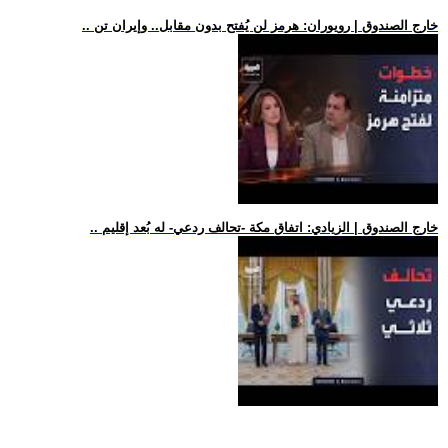
.. خارج الصندوق | رويوران: هرمز لن يُفتح بدون مقابل.. وإيران تن
.. خارج الصندوق | الزيادي: اتفاق مكة -تحالف ردعي- له بُعد إقليم