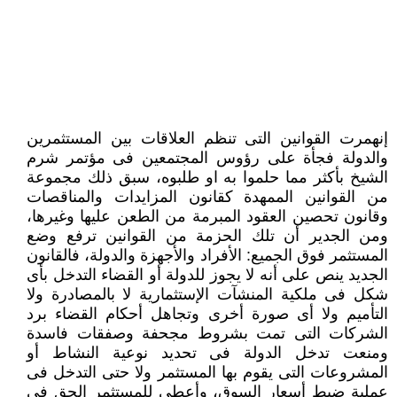
إنهمرت القوانين التى تنظم العلاقات بين المستثمرين
والدولة فجأة على رؤوس المجتمعين فى مؤتمر شرم
الشيخ بأكثر مما حلموا به او طلبوه، سبق ذلك مجموعة
من القوانين الممهدة كقانون المزايدات والمناقصات
وقانون تحصين العقود المبرمة من الطعن عليها وغيرها،
ومن الجدير أن تلك الحزمة من القوانين ترفع وضع
المستثمر فوق الجميع: الأفراد والأجهزة والدولة، فالقانون
الجديد ينص على أنه لا يجوز للدولة أو القضاء التدخل بأى
شكل فى ملكية المنشآت الإستثمارية لا بالمصادرة ولا
التأميم ولا أى صورة أخرى وتجاهل أحكام القضاء برد
الشركات التى تمت بشروط مجحفة وصفقات فاسدة
ومنعت تدخل الدولة فى تحديد نوعية النشاط أو
المشروعات التى يقوم بها المستثمر ولا حتى التدخل فى
عملية ضبط أسعار السوق، وأعطى للمستثمر الحق فى