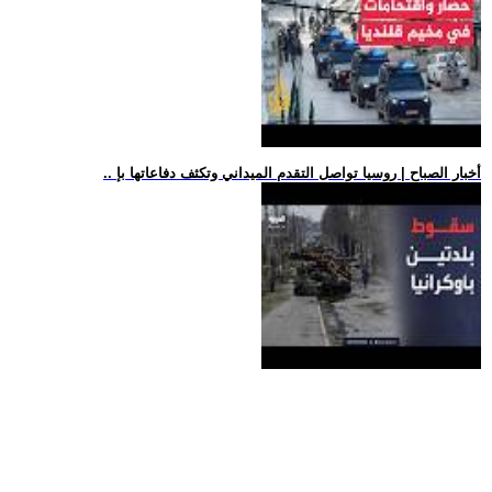
.. أخبار الصباح | روسيا تواصل التقدم الميداني وتكثف دفاعاتها بإ