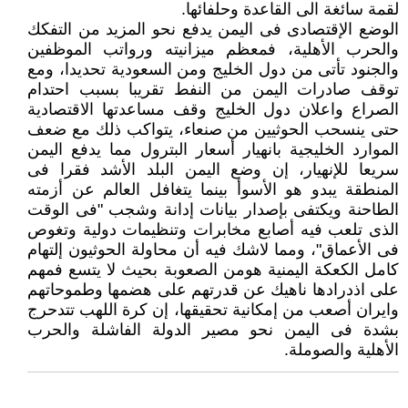
لقمة سائغة الى القاعدة وحلفائها.
الوضع الإقتصادى فى اليمن يدفع نحو المزيد من التفكك
والحرب الأهلية، فمعظم ميزانيته ورواتب الموظفين
والجنود تأتى من دول الخليج ومن السعودية تحديدا، ومع
توقف صادرات اليمن من النفط تقريبا بسبب احتدام
الصراع واعلان دول الخليج وقف مساعدتها الاقتصادية
حتى ينسحب الحوثيين من صنعاء، يتواكب ذلك مع ضعف
الموارد الخليجية بانهيار أسعار البترول مما يدفع اليمن
سريعا للإنهيار، إن وضع اليمن البلد الأشد فقرا فى
المنطقة يبدو هو الأسوأ بينما يتغافل العالم عن أزمته
الطاحنة ويكتفى بإصدار بيانات إدانة وشجب "فى الوقت
الذى تلعب فيه أصابع مخابرات وتنظيمات دولية وتغوص
فى الأعماق"، ومما لاشك فيه أن محاولة الحوثيون إلتهام
كامل الكعكة اليمنية هومن الصعوبة بحيث لا يتسع فمهم
على اذدرادها ناهيك عن قدرتهم على هضمها وطموحاتهم
وايران أصعب من إمكانية تحقيقها، إن كرة اللهب تتدحرج
بشدة فى اليمن نحو مصير الدولة الفاشلة والحرب
الأهلية والصوملة.