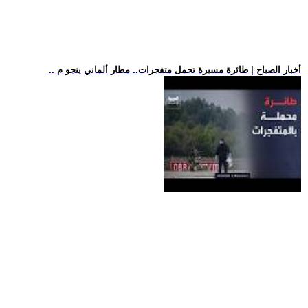
.. أخبار الصباح | طائرة مسيرة تحمل متفجرات.. مطار ألماني ينجو م