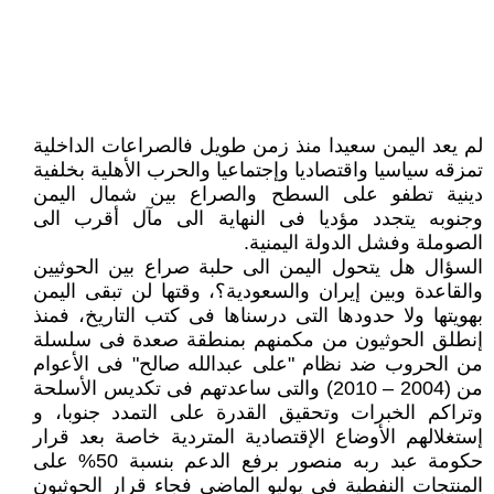
لم يعد اليمن سعيدا منذ زمن طويل فالصراعات الداخلية
تمزقه سياسيا واقتصاديا وإجتماعيا والحرب الأهلية بخلفية
دينية تطفو على السطح والصراع بين شمال اليمن
وجنوبه يتجدد مؤديا فى النهاية الى مآل أقرب الى
الصوملة وفشل الدولة اليمنية.
السؤال هل يتحول اليمن الى حلبة صراع بين الحوثيين
والقاعدة وبين إيران والسعودية؟، وقتها لن تبقى اليمن
بهويتها ولا حدودها التى درسناها فى كتب التاريخ، فمنذ
إنطلق الحوثيون من مكمنهم بمنطقة صعدة فى سلسلة
من الحروب ضد نظام "على عبدالله صالح" فى الأعوام
من (2004 – 2010) والتى ساعدتهم فى تكديس الأسلحة
وتراكم الخبرات وتحقيق القدرة على التمدد جنوبا، و
إستغلالهم الأوضاع الإقتصادية المتردية خاصة بعد قرار
حكومة عبد ربه منصور برفع الدعم بنسبة 50% على
المنتجات النفطية فى يوليو الماضى فجاء قرار الحوثيون