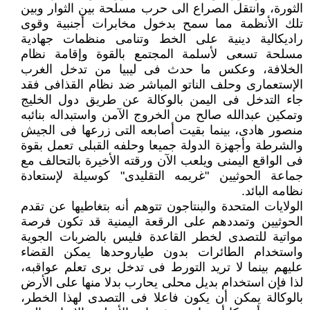
الثورة، وانتقل الصراع الى حرب مسلحة بين الثوار وبين
تلك الأنظمة مما سمح بدخول مخابرات أجنبية وقوى
راديكالية دينية على الخط وتنامى منظمات جهادية
مسلحة تسعى لأسلمة المجتمع بالقوة وإقامة نظام
الخلافة، وعكس ما حدث فى ليبيا من تدخل الغرب
الإستعمارى وحلف الناتو المباشر ضد نظام القذافى فقد
جاء التدخل فى اليمن بالوكالة عن طريق دول الخليج
وتمكين عبدالله صالح من الخروج الآمن واستبداله بنائبه
منصور هادى، بينما بقيت أصابعه التى زرعها فى الجيش
والشرطة وأجهزة الدولة جميعا وحلفه القبلى تعمل بقوة
فى الواقع اليمنى ويلعب الآن ورقته الأخيرة بالتحالف مع
جماعة الحوثيين "غريمه التقليدى" كوسيلة لإستعادة
نظامه البائد.
الولايات المتحدة والبنتاجون تتوهم أنه بتغاطيها عن تقدم
الحوثيين وتمددهم على الرقعة اليمنية قد تكون فرصة
مواتية للتصدى لخطر القاعدة فليس بالضربات الجوية
واستخدام الطائرات بدون طياروحدها يمكن القضاء
عليهم بينما لا تريد التورط فى تدخل برى تعلم عواقبه،
لذا فإن استخدام بديل محلى يحارب بدلا منها على الأرض
بالوكالة يمكن أن يكون فاعلا فى التصدى لهذا الخطر،