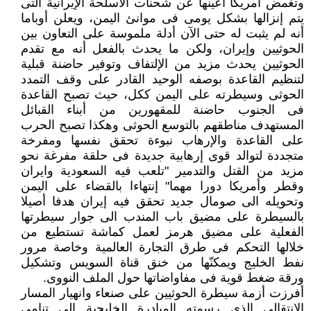
وتغمض أمريكا أعينها عن شحنات الأسلحة الإيرانية التى
يتم إنزالها بشكل يومى فى موانئ اليمن، ويعلن أوباما
أنه لم يثبت له حتى الآن أدلة ملموسة على التعاون بين
الحوثيين وإيران، ولكن ما يحدث بالفعل أنه مع تقدم
الحوثيين يحدث مزيد من الإلتفاف وتوفير حاضنة قبلية
لتنظيم القاعدة بوصفه الوحيد القادر على وقف التمدد
الحوثى وسيطرته على اليمن ككل، حيث تصبح القاعدة
فى الجنوب حاضنة للمقهورين من أبناء القبائل
المستهدف مناطقهم بالتوسع الحوثى وهكذا تصبح الحرب
على القاعدة والإرهاب نبوءة تحقق نفسها ومفرخة
متجددة لتوالد قوى إرهابية جديدة فى حلقة مفرغة نحو
مزيد من القتل والتدمير "تلعب فيه السعودية وايران
وقطر وأمريكا دورا مهما" إنتهاءا بالقضاء على اليمن
وتحويله الى صومال جديد تحقق فيه إيران هدفا أصيلا
بالسيطرة على مضيق باب المندب الى جوار سيطرتها
الفعلية على مضيق هرمز لعمل كماشة تستطيع من
خلالها التحكم فى طرق التجارة العالمية وخاصة مرور
نفط الخليج ويمكنّها من خنق قناة السويس وتشكيل
ورقة ضغط قوية فى مفاواضاتها حول الملف النووى.
أفرزت أزمة سيطرة الحوثيين على صنعاء وانهيار المسار
الإنتقالى الذى رسمته المبادرة الخليجية الى تنامى