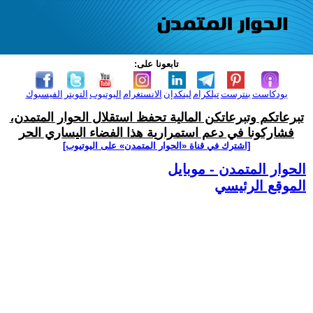
تابعونا على:
بودكاست
بنترست
تيلكرام
لينكدإن
الانستغرام
اليوتيوب
التويتر
الفيسبوك
تبرعاتكم وتبرعاتكن المالية تحفظ استقلال الحوار المتمدن،
فشاركونا في دعم استمرارية هذا الفضاء اليساري الحر
[اشترك في قناة ‫«الحوار المتمدن» على اليوتيوب]
الحوار المتمدن - موبايل
الموقع الرئيسي