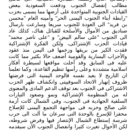
مطالب إنفصال الجنوب ودفعت السعودية ببعض
القيادات الجنوبية المتواجدة على أرضها مما يسمى بحزب
"رابطة أبناء الجنوب اليمنى الحر" وأمينه العام "محسن
بن فريد" الى العودة للجنوب سريعا وسارعت بارسال
صناديق من الأموال والأسلحة للقبائل هناك، كذلك عاد
الى الجنوب "على سالم البيض" و "على ناصر محمد"
قيادات الحزب الإشتراكى، ولكن الفكرة الإشتراكية
فقدت الكير من بريقها وزخمها فى اليمن منذ عقود
والأحزاب اليسارية والقومية أضعف حالا بكثير مما كانت
عليه فى السابق وقد أخلت مواقعها لسيطرة أفكار
اسلامية متشددة وعلى رأسها تنظيم القاعدة، وكما تعلمنا
ان التاريخ لا يعيد نفسه فالوحد اليمنية التى فرضتها
ظروف إنهيار الاتحاد السوفييتى وانكشاف ظهر الحزب
الاشتراكى فى الجنوب بعد توقف الدعم المادى والمعنوى
له من المنظومة الإشتراكية ونمو وصعود التيارات
السلفية الجهادية فى الجنوب، وفى الشمال كانت أزمة
على صالح وحزبه فى مواجهة التجمع اليمنى للإصلاح
محفزا للإسرع بالوحدة التى سرعان ما آلت الى حرب
شرسة إستطاع الشمال الإنتصار فيها وفرض شروطه،
لكن الأحوال تغيرت كثيرا وانفصال الجنوب الآن سيقدمه