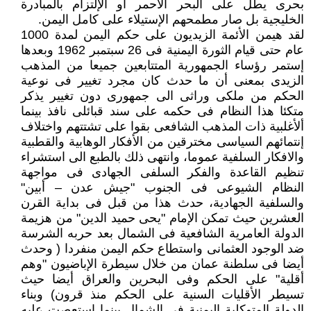
بحرى يطل على البحر الأحمر أو الإلتزام بالمبادرة
الخليجية بل صار مطمحهم الإستيلاء على كامل اليمن.
لقد هيمن الأئمة الزيديون على حكم اليمن لمدة 1000
عام حتى قيام الثورة اليمنية فى 26 سبتمبر 1962 وبعدها
إستمر رؤساء الجمهورية المتتابعين جميعا من المذهب
الزيدى بمعنى أن ما حدث كان مجرد تغيير فى نوعية
الحكم من ملكى وراثى الى جمهورى دون تغيير يذكر
متكئا هذا النظام فى حكمه على سند قبائلى نافذ بينما
ألأغلبية ذات المذهب الشافعى بقوا على تشتتهم واختلاف
إنتمائهم السياسى مخترقين من الأفكار الوهابية والقطبية
والافكار السلفية عموما، وانتهى ذلك بالطبع الى استشراء
تنظيم القاعدة والفكر السلفى الجهادى فى مواجهة
النظام الشيوعى فى الجنوب "جيش عدن – أبين"
والسلفية الجهادية، حدث هذا من قبل فى بداية القرن
العشرين حيث تمكن الإمام "يحى حميد الدين" من هزيمة
الدولة العامرية الشافعية فى الشمال بعد حربه الشرسة
ضد الوجود العثمانى واستطاع حكم اليمن منفردا ( وحدث
أيضا فى سلطنة عمان من خلال سيطرة الإباضيون "وهم
أقلية" على الحكم وفى البحرين والعراق أيضا حيث
تسيطر الأقليات السنية على الحكم منذ قرون) وبناء
الدولة المتوكلية اليمنية فى الشمال بينما إستعصت عليه