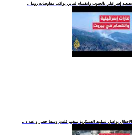
.. تصعيد إسرائيلي بالجنوب وانقسام لبناني يواكب مفاوضات روما
.. الاحتلال يواصل عمليته العسكرية بمخيم قلنديا وسط حصار واعتداء