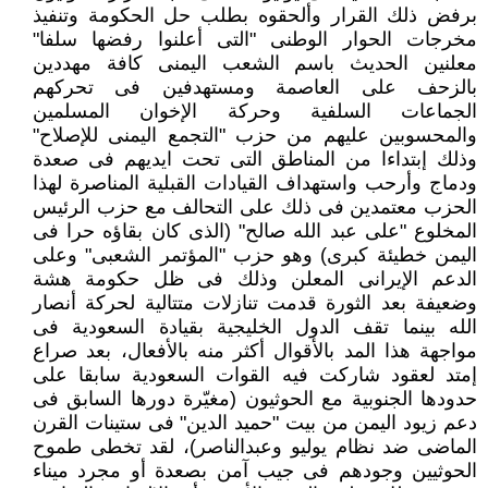
برفض ذلك القرار وألحقوه بطلب حل الحكومة وتنفيذ
مخرجات الحوار الوطنى "التى أعلنوا رفضها سلفا"
معلنين الحديث باسم الشعب اليمنى كافة مهددين
بالزحف على العاصمة ومستهدفين فى تحركهم
الجماعات السلفية وحركة الإخوان المسلمين
والمحسوبين عليهم من حزب "التجمع اليمنى للإصلاح"
وذلك إبتداءا من المناطق التى تحت ايديهم فى صعدة
ودماج وأرحب واستهداف القيادات القبلية المناصرة لهذا
الحزب معتمدين فى ذلك على التحالف مع حزب الرئيس
المخلوع "على عبد الله صالح" (الذى كان بقاؤه حرا فى
اليمن خطيئة كبرى) وهو حزب "المؤتمر الشعبى" وعلى
الدعم الإيرانى المعلن وذلك فى ظل حكومة هشة
وضعيفة بعد الثورة قدمت تنازلات متتالية لحركة أنصار
الله بينما تقف الدول الخليجية بقيادة السعودية فى
مواجهة هذا المد بالأقوال أكثر منه بالأفعال، بعد صراع
إمتد لعقود شاركت فيه القوات السعودية سابقا على
حدودها الجنوبية مع الحوثيون (مغيّرة دورها السابق فى
دعم زيود اليمن من بيت "حميد الدين" فى ستينات القرن
الماضى ضد نظام يوليو وعبدالناصر)، لقد تخطى طموح
الحوثيين وجودهم فى جيب آمن بصعدة أو مجرد ميناء