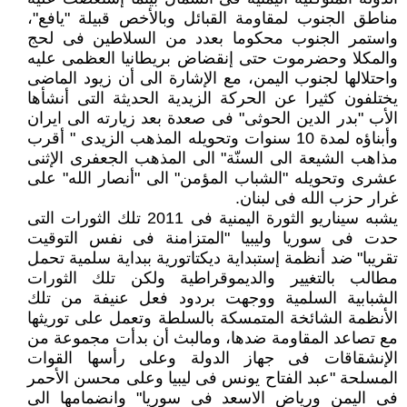
مناطق الجنوب لمقاومة القبائل وبالأخص قبيلة "يافع"،
واستمر الجنوب محكوما بعدد من السلاطين فى لحج
والمكلا وحضرموت حتى إنقضاض بريطانيا العظمى عليه
واحتلالها لجنوب اليمن، مع الإشارة الى أن زيود الماضى
يختلفون كثيرا عن الحركة الزيدية الحديثة التى أنشأها
الأب "بدر الدين الحوثى" فى صعدة بعد زيارته الى ايران
وأبناؤه لمدة 10 سنوات وتحويله المذهب الزيدى " أقرب
مذاهب الشيعة الى السنّة" الى المذهب الجعفرى الإثنى
عشرى وتحويله "الشباب المؤمن" الى "أنصار الله" على
غرار حزب الله فى لبنان.
يشبه سيناريو الثورة اليمنية فى 2011 تلك الثورات التى
حدت فى سوريا وليبيا "المتزامنة فى نفس التوقيت
تقريبا" ضد أنظمة إستبداية ديكتاتورية ببداية سلمية تحمل
مطالب بالتغيير والديموقراطية ولكن تلك الثورات
الشبابية السلمية ووجهت بردود فعل عنيفة من تلك
الأنظمة الشائخة المتمسكة بالسلطة وتعمل على توريثها
مع تصاعد المقاومة ضدها، ومالبث أن بدأت مجموعة من
الإنشقاقات فى جهاز الدولة وعلى رأسها القوات
المسلحة "عبد الفتاح يونس فى ليبيا وعلى محسن الأحمر
فى اليمن ورياض الاسعد فى سوريا" وانضمامها الى