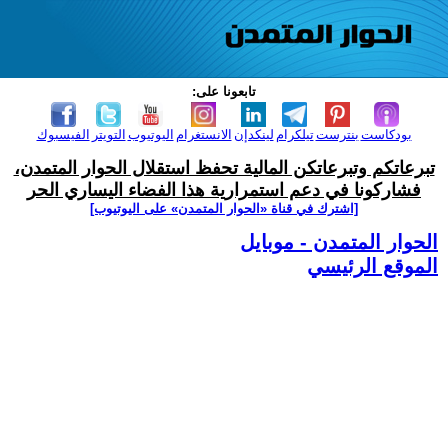
تابعونا على:
بودكاست
بنترست
تيلكرام
لينكدإن
الانستغرام
اليوتيوب
التويتر
الفيسبوك
تبرعاتكم وتبرعاتكن المالية تحفظ استقلال الحوار المتمدن،
فشاركونا في دعم استمرارية هذا الفضاء اليساري الحر
[اشترك في قناة ‫«الحوار المتمدن» على اليوتيوب]
الحوار المتمدن - موبايل
الموقع الرئيسي