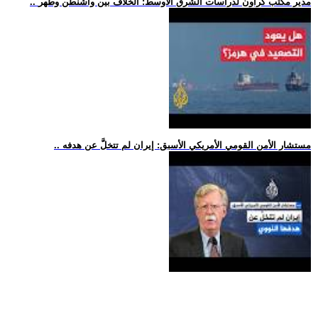
.. مدير مكتب كراون لدراسات الشرق الأوسط: الخلاف بين واشنطن وطهر
.. مستشار الأمن القومي الأمريكي الأسبق: إيران لم تتخلَّ عن هدفه