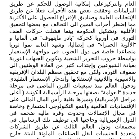
العام والتركيزعلى إمكانية الوصول للحكم عن طريق
البرلمانات وحققت بعض هذه الأحزاب فعلا عن طريق
الإنتخابات العامة وصناديق الإقتراع الحصول على الأكثرية
مما إضطر أحزاب اليمين الى التحالف مع بعضها لتحقيق
الأغلبية وتشكيل الحكومة بينما فشلت حركات العنف
الثورى فى أوروبا كحركة "بادر ماينهوف" فى ألمانيا و
"الألوية الحمراء" فى إيطاليا، وشهد العالم نموا ثوريا
متصاعدا خاصة فى دول الجنوب فى مواجهة الإستعمار
بواسطة حروب التحرير الشعبية وتكوين الجبهات الثورية
بقيادة الشيوعيين وإجتذاب كثير من القادة الوطنيين الى
صفوف الثورة، ولكن مع تحقيق معظم البلدان الإفريقية
والآسيوية واللاتينية لإستقلالها وإندحار الإستعمار التقليدى
ودخول العالم منذ سبعينات القرن الماضى فى مرحلة
جديدة "العولمة" بصفتها مرحلة الرأسمالية الكونية ( أعلى
مراحل الإمبريالية) وتميزها بغلبة رأس المال المالى على
الإقتصاديات العالمية والنمو التكنولوجى المتسارع وخاصة
فى مجال الإتصالات وحدوث وفرة مالية ضخمة فى
الدول الإمبريالية وحاجتها الى توظيف تلك الرساميل فى
مجتمعات ودول العالم الثالث عن طريق الشركات
متعددة الجنسيات لنقل الصناعات الملوثة للبيئة خارج