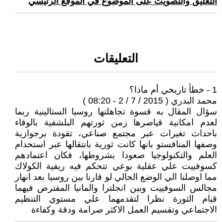
التعليق والتصويت على الموضوع في الموقع الرئيسي
التعليقات
1 - خطأ تاريخي أم ماذا؟
محمد البدري ( 2015 / 7 / 2 - 08:20 )
سؤال المقال به قسوة تجاهلتها روسيا الستالينية ربما
لعدم امكانية قياصرها زمن ثورتهم البلشفية بالوفاء
باحداث تغيرات عبر مجتمع صناعي، تقودة برجوازية
وصفها المنافستو بانها كانت ثورية بانتقالها عبر استخدام
العلم والتكنولوجيا صعودا بشروطها، فكان اعتمادهم
كسوفييت علي عقلية بوعي تتحكم فيه ريفية الكولاك
مما اوصلنا الي الوضع الحالي لو قارنا بين روسيا بعد انهار
مجالس السوفييت وبين انجلترا والمانيا المفترض فيهما
قيام الثورة نظرا لتقدمهما علي مستوي التنظيم
الاجتماعي وتقسيم العمل الاكثر صرامة ودقة وكفاءة