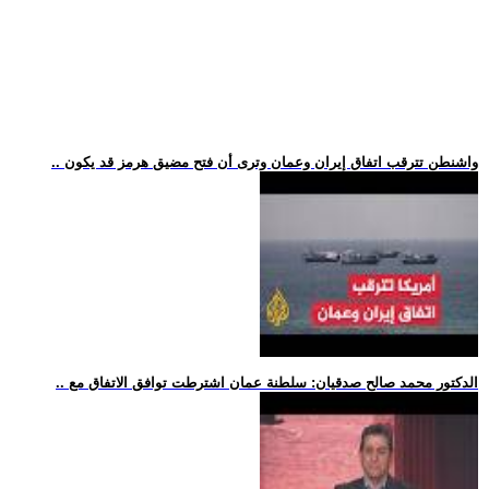
.. واشنطن تترقب اتفاق إيران وعمان وترى أن فتح مضيق هرمز قد يكون
.. الدكتور محمد صالح صدقيان: سلطنة عمان اشترطت توافق الاتفاق مع