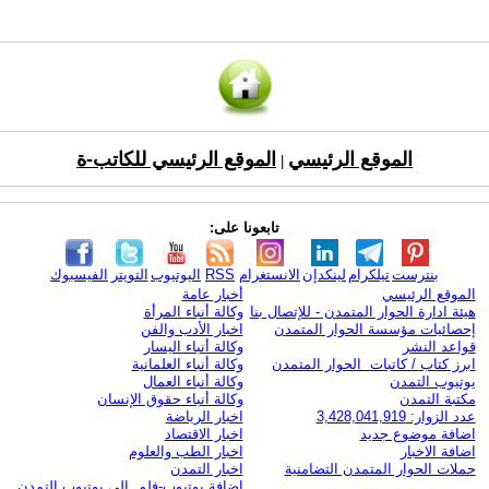
الموقع الرئيسي
الموقع الرئيسي للكاتب-ة
|
تابعونا على:
بنترست
تيلكرام
لينكدإن
الانستغرام
RSS
اليوتيوب
التويتر
الفيسبوك
الموقع الرئيسي
أخبار عامة
هيئة ادارة الحوار المتمدن - للإتصال بنا
وكالة أنباء المرأة
إحصائيات مؤسسة الحوار المتمدن
اخبار الأدب والفن
قواعد النشر
وكالة أنباء اليسار
ابرز كتاب / كاتبات الحوار المتمدن
وكالة أنباء العلمانية
يوتيوب التمدن
وكالة أنباء العمال
مكتبة التمدن
وكالة أنباء حقوق الإنسان
عدد الزوار: 3,428,041,919
اخبار الرياضة
اضافة موضوع جديد
اخبار الاقتصاد
اضافة الاخبار
اخبار الطب والعلوم
حملات الحوار المتمدن التضامنية
اخبار التمدن
إضافة يوتيوب-فلم إلى يوتيوب التمدن