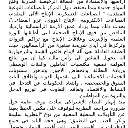
أراضيها والإستفادة من العمالة الرخيصة المدربة وفتح
أسواق جديدة بينما تحتفظ دول المركز بالصناعات النوعية
المتقدمة " الصناعات العسكرية، الإنتاج الآلى المتقدم،
الصناعات الالكترونية، الإنتاج النووى، غزو الفضاء..."،
يحدث ذلك بينما يزداد عمق الأزمة الرأسمالية وازدياد
التناقض بين قوى الإنتاج الضخمة التى أطلقتها الثورة
العلمية والإنترنت وعلاقات الإنتاج مع تراكم الثروات
وتركزها فى أيدى شريحة صغيرة من الرأسماليين، حيث
الطبقة العاملة هي آلة لإنتاج فائض القيمة والبرجوازية
آلة لتحويل الفائض الى رأس مال، كما أن من نتائج
العولمة تصفية مكتسبات العاملين والفئات الوسطى
وزيادة البطالة وانخفاض الاجور وتدهور مستويات
الخدمات الاجتماعية التى تقدمها الدولة واطلاق آليات
السوق والخصخصة ، وابتعاد الحكومات عن التدخل في
النشاط والاقتصاد وتفاقم التفاوت في توزيع الدخل
والثروة بين المواطنين.
منذ إنهيار النظام الإشتراكى سادت موجة عامة حول
ضرورة مراجعة النظرية للوقوف على مكمن الخطأ بعيدا
عن التأويلات النمطية المعلبة من نوع "النظرية سليمة
ولكن العيب فى التطبيق" وهى حجة البليد فى جميع
النظريات من أقصى اليمين الى أقصى اليسار، وتوصل