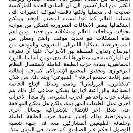
الكثير من الماركسيين الى أن المبادئ العامة للماركسية
صحيحة فى مجملها ولكنها ناقصة لمواكبة التغيرات التى
شملت العالم كما أنها ليست المصدر الوحيد ويمكن
إستكمالها ببعض الإضافات الضرورية لتتمكن من مواجه
تحولات وتداخلات العالم ومشكلاته من جديد، ومن أهم
هذه المشكلات هو تحديد موقف واضح ومعلن من
الديموقراطية بشكلها الليبرالى المعروف والموقف من
البرلمان وتداول السلطة بين الأحزاب"، علينا أن نعترف
أن الماركسية فى منظورها التقليدى تؤمن أساسا بالثورة
الجماهيرية بقيادة حزب الطبقة العاملة لإستئصال النظام
البرجوازى وتحقيق المجتمع الإشتراكى كمرحلة إنتقالية
نحو إقامة مجتمع الرفاه " الشيوعي" ويتم ذلك من خلال
"ديكتاتورية البروليتاريا" وتأميم وسائل الإنتاج الخاصة
الصناعية والزراعية لإدارتها بشكل جماعى كل ذلك يتم
بقيادة حزب واحد هو الحزب الشيوعى ولا مجال لأحزاب
أخرى تمثل الطبقات المهزومة، ولكن هل يمكن الموافقة
على شكل آخر للإنتقال للإشتراكية بوسائل أخرى
ديموقراطية وذلك بإختبار شعبية حزب الطبقة العاملة
وحلفائه الطبيعيين المشاركين معه فى جبهة شعبية
للوصول للحكم عبر الصناديق كما حدث فى اليونان مثلا،