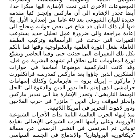
الموضوعات الأخرى التى تمت الإشارة اليها مبكرا جدا،
أيضا تجدر الإشارة الى أن ماركس وإنجلز كتبا مقدمة
جديدة للبيان الشيوعى بعد 40 عاما من إصداره الأول بينّا
فيها أن ذلك البيان قد شاخ فى بعض جوانبه ويحتاج الى
إعادة مراجعة والى ضرورة عمل تحليل جديد يستوعب
التغيرات التى حدثت فى الرأسمالية وتركيب الطبقة
العاملة بفعل الثورة العلمية والتكنولوجية وقتها فما بالكم
بكل تلك التغييرات التى حدثت حتى وقتنا الحاضر وتشيّع
ثورة المعلومات على نطاق لم تشهده البشرية من قبل،
وقد كانت الماركسية موضوعا أساسيا فى حوارات
المفكرين الذين جاؤوا بعد ماركس كمدرسة فرانكفورت
( ماركوز – إيريك بروم – هابرماس) وكذلك إسهامات
جرامشى الذى إهتم بالغا بدور الدين والدعوة الى "الحل
الوسط التاريخى"، وتجدر الإشارة هنا الى تقدير ماركس
وإنجلز لموقف رجل الدين " مانزر" فى حرب الفلاحين
ودور لاهوت التحرير فى أمريكا اللاتينية.
منذ إنتهاء الحرب العالمية الثانية بدأت الأحزاب الشيوعية
الأوروبية وعلى رأسها الحزب الشيوعى الإيطالى بقيادة
تولياتى ثم الفرنسى فى التخلى الرسمى عن مسألة
"ديكتاتورية البروليتاريا" والإندماج فى الجسم السياسى