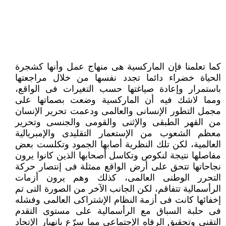
كما تعلمنا فإن الماركسية هى منهاج عمل وأنها كشجرة
الحياة خضراء دائما تجدد نفسها من خلال مراجعتها
باستمرار وإعادة صياغتها حسب التغيرات فى الواقع،
ومما لاشك فيه أن الماركسية وضعت بصماتها على
مجمل التطور الإنسانى والعالمى ودعمت تحرير الإنسان
من القهر الطبقى والإثنى والقومى والجنسى وتحرير
معظم الشعوب من الإستعمار التقليدى والإمبريالية
العالمية، لكن تلك النظرية أصابها الجمود وتكلست بعض
مفاصلها نتيجة لنكوص وتكاسل أصحابها الذين كانوا يرون
نجاحاتها تتحق على أرض الواقع ممثلة فى إنتصار حركة
التحرر الوطنى العالمى، كذلك وهم يرون أزمات
الرأسمالية تتفاقم، لكن الجانب الآخر من الصورة التى تم
إخفائها كانت فى أزمة النظام الإشتراكى العالمى وفشله
فى حلبة السباق مع الرأسمالية على مستوى التقدم
التقنى وتحقيق الرفاه الإجتماعى مما سرّع بانهيار الإتحاد