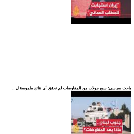
.. باحث سياسي: سبع جولات من المفاوضات لم تحقق أي نتائج ملموسة ل