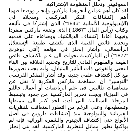
السوفييتى وتحلل المنظومة الإشتراكية.
لقد كان أهم عملين أنجزهما ماركس وإنجلز ووضعا فيهما
أهم إكتشافات الفكر الماركسى وسجلاه فى
(الإيديولوجية الألمانية "1846") الذى إشتركا فى تأليفه
وكتاب (رأس المال "1867") الذى وضعه ماركس منفردا
وفيهما أعادا إكتشاف الديالكتيك ووضاعاه على قدميه
وتحديد فائض القيمة الذى يكشف طبيعة الإستغلال
الرأسمالى، وأشار إنجلز فى مؤلفه (أنتى دوهرنج
"1877") أن الماركسية تحولت الى علم باكتشاف فائض
القيمة والمفهوم المادى للتاريخ وتحديد العلاقة بين البناء
التحتى والفوقى ذات التأثير المتبادل، وأنه يجب تطويرها
مع كل إكتشاف علمى جديد، وقد أشار المفكر الفرنسى
"ألتوسير" أن مساهمة ماركس الفكرية لا تقل عن
مساهمات طاليس فى علم الرياضيات أو أعمال جالليو
فى الفيزياء ويجب تحرير الماركسية من جمود وتبسيط
المرحلة الستالينية التى أدت لحد كبير الى تنميطها
وتسطيحها، وعلى الرغم من التطور المتعاقب للنظريات
الفيزيائية والبيولوجية منذ إكتشافات داروين فى أصل
الأنواع حتى إكتشاف الجينوم والشفرة الوراثية فإنه لم
يواكبها تطور مماثل للنظرية الماركسية، لقد بنى إنجلز