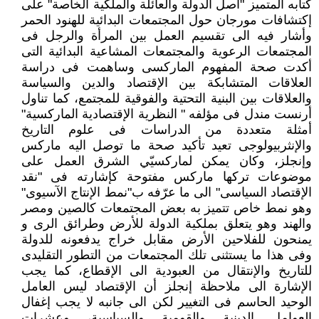
كتابه المتميز "أصل الدولة والعائلة والملكية الخاصة" على
إكتشافات مورجان حول المجتمعات البدائية للهنود الحمر
وأشار فيه الى تقسيم العمل بين المرأة والرجل فى
المجتمعات الرعوية والمجتمعات المشاعية البدائية التى
أكدت صحة المفهوم الماركسى وساهمت فى دراسة
العلاقات المتشابكة بين الإقتصاد والدين والسياسة
والعلاقات بين البنية التحتية والفوقية للمجتمع، كما تناول
أرنست مندل فى مؤلفه " النظرية الإقتصادية الماركسية"
أمثلة متعددة من الدراسات فى علوم التاريخ
والإنثربيولوجى تعيد تأكيد صحة ما توصل اليه ماركس
وإنجلز، وكان يمكن لماركسيّي الشرق العمل على
موضوعات تركها ماركس مفتوحة كإشارته فى "نقد
الإقتصاد السياسى" الى ما عرّفه ب"نمط الإنتاج الآسيوى"
وهو نمط خاص تتميز به بعض المجتمعات كالصين ومصر
والهند وهو يتعلق بملكية الدولة للأرض وطرائق الرى و
يمنحون للفلاحين الأرض مقابل خراج يدفعونه للدولة
وفى هذا ما يستثنى تلك المجتمعات من التطور التقليدى
للتاريخ والإنتقال من العبودية الى الإقطاع، كما يجب
الإشارة الى ملاحظة إنجلز أن الإقتصاد ليس العامل
الوحيد الحاسم فى التغيير لكن الى جانبه لا يجب إغفال
العوامل الدينية والقومية والسياسية، وعشرات