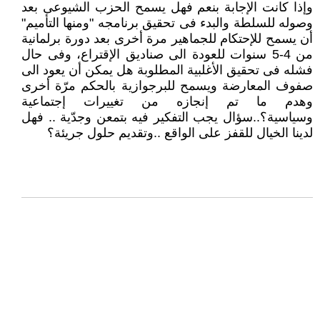
وإذا كانت الإجابة بنعم فهل يسمح الحزب الشيوعى بعد
وصوله للسلطة والبدء فى تحقيق برنامجه "ومنها التأميم"
أن يسمح للإحتكام للجماهير مرة أخرى بعد دورة برلمانية
من 4-5 سنوات للعودة الى صناديق الإقتراع، وفى حال
فشله فى تحقيق الأغلبية المطلوبة هل يمكن أن يعود الى
صفوف المعارضة ويسمح للبرجوازية بالحكم مرّة أخرى
وهدم ما تم إنجازه من تغييرات إجتماعية
وسياسية؟..سؤال يجب التفكير فيه بتمعن وجدّية .. فهل
لدينا الخيال للقفز على الواقع ..وتقديم حلول جريئة؟