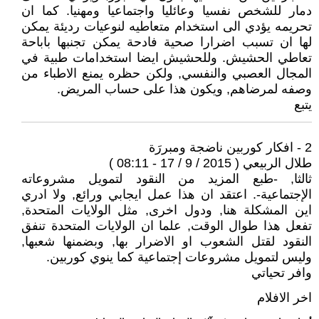
دمار للشخص نفسيا وعائليا واجتماعيا ومهنيا. كما ان
تحريمه يؤدي الى استخدام متعاطيه لنوعيات رديئة يمكن
لها ان تسبب اضرارا صحية فادحة يمكن تجنبها باباحة
تعاطي الحشيش. وللحشيش ايضا استخدامات طبية في
المجال العصبي والنفسي, ولكن حظره يمنع الاطباء من
وصفه لمرضاهم, ويكون هذا على حساب المريض.
يتبع
2 - افكار كوربين ناضجة ومبررَة
طلال الربيعي ( 2015 / 9 / 17 - 08:11 )
ثالثا, -طبع المزيد من النقود لتمويل مشروعاته
الإجتماعية-. اعتقد ان هذا عمل ايجابي ورائع, ولا ادري
اين المشكلة هنا, ودول اخرى, مثل الولايات المتحدة,
تفعل هذا طوال الوقت, علما ان الولايات المتحدة تنفق
النقود لقتل الشعوب او الاضرار بها, وبضمنها شعبها,
وليس لتمويل مشروعات إجتماعية كما ينوي كوربين.
وافر تحياتي
اخر الافلام