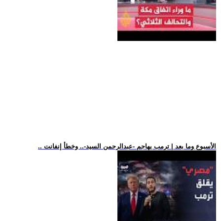
.. الأسبوع وما بعد | ترمب يهاجم -عبدالرحمن السيد-.. وخطأ إنفانت