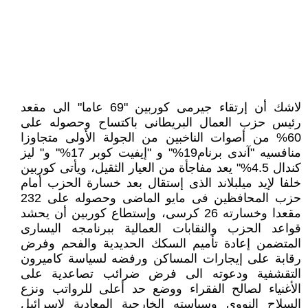
لاشك أن إرتقاء جيرمى كوربين "69 عاما" الى مقعد
رئيس حزب العمال البريطانى باكتساح وحصوله على
60% من أصوات الناخبين من الجولة الأولى متجاوزا
منافسيه "آندى برنام19%" و "إيفيت كوبر 17%" و" ليز
كندال 4.5%" يعد مفاجأة من العيار الثقيل، ويأتى كوربين
خلفا لإيد ميلبلاند الذى إستقال بعد خسارة الحزب أمام
حزب المحافظين فى مايو الماضى وحصوله على 232
مقعدا وخسارته 26 كرسى، وإستطاع كوربين أن يحشد
قواعد الحزب والنقابات العمالية ببرنامجه اليسارى
المتضمن إعادة تأميم السكك الحديدية والفحم وفرض
رقابة على إيجارات المساكن ورفضه لسياسة كاميرون
التقشفية ودعوته الى فرض ضرائب تصاعدية على
الأغنياء لصالح الفقراء ووضع حد أعلى للرواتب ونزع
السلاح النووى وسياسته الخارجية المعادية لإسرائيل