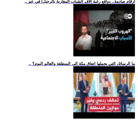
.. أرقام صادمة.. دوافع رغبة آلاف الشباب المغاربة بالرحيل| في عم
.. ما الرسائل التي يحملها اتفاق مكة إلى المنطقة والعالم اليوم؟