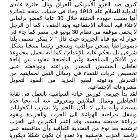
كبرى ضد الغزو الأمريكى للعراق ونال جائزة غاندى
الدولية للسلام عام 1913 وجاء فى حيثيات منحه للجائزة
أنها بسبب جهوده الحثيثة خلال 30 عاما كعضو برلمانى
لإعلاء قيم العدالة الإجتماعية ونبذ العنف ، كما أن الرجل
لا يخفى موقفه من نظام 30 يونيو فى مصر كما جاء فى
حوار له مع قناة الجزيره حيث قال " لا يمكن تسمى بلدا
ديموقراطيا يسجن مواطنيه ويسجن رئيسا منتخبا بشكل
شرعى بل يحكم عليه بالإعدام"، كما أنه يحمل مجموعة
من الأفكار المتناقضة وغير الناضجة تتفاوت بين إباحة
تعاطى الحشيش المخدر وزراعته وموافقته على
تخصيص عربات للنساء فى وسائل النقل لحمايتهم من
التحرش ودعوته لطبع المزيد من النقود لتمويل
مشروعاته الإجتماعية.
لقد بدأ جيرمى كوربين حياته السياسية بالعمل فى نقابة
الخياطين وعمال الملابس ومعروف عنه أنه يحيا حياة
بسيطة وأنه نباتى لا يأكل اللحم ولا يشرب الكحوليات
ويتنقل بدراجته الهوائية الى الحزب والجريدة ويقوم
بزراعة حديقته بنفسه، وقد إعتبر الكثيرين فى الحزب
ترشحه يعد نوع من التعددية الثقافية وأن منافسته على
رئاسة الحزب هامشية ولا تعدو أن تكون شكلا ديكوريا