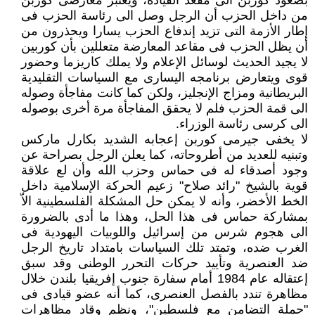
بصعود كوربن الى مقعد القيادة، ويعتبر معارضى كوربن
من داخل الحزب أن الرجل وصل الى رئاسة الحزب فى
إطار الأزمة التى تزيد إندفاع الحزب يسارا ويحذرون من
أن يظل الحزب فى مقاعد المعارضة متعللين بأن كوربين
لا يجيد الحديث لوسائل الإعلام ولا يملك كاريزما وحضور
قوى ويتعارض برنامجه اليسارى مع السياسات التقليدية
البريطانية ومزاج الإنجليز، ولكن كما كانت مفاجأة وصوله
الى قمة الحزب فلم لا يحقق المفاجأة مرة أخرى بوصوله
الى كرسى رئاسة الوزراء.
لا يخفى جيرمى كوربن إعجابه الشديد بكارل ماركس
وتبنيه للعديد من أطروحاته، كما يعلن الرجل بصراحة عن
وجود أصدقاء له فى حماس وحزب الله وأن لع علاقة
قوية بالشيخ "رائد صلاح" زعيم الحركة الإسلامية داخل
الخط الأخضر، وأنه لا يمكن حل المشكلة الفلسطينية الاّ
بمشاركة حماس فى هذا الحل، وهذا ما أدى بالضرورة
الى هجوم شرس من إسرائيل واللوبيات اليهودية فى
الغرب ضده، وتمتد تلك السياسات بامتداد تاريخ الرجل
ضد العنصرية وتأييد حركات التحرر الوطنى وقد سبق
إعتقاله عام 1984 أمام سفارة جنوب إفريقيا بلندن خلال
مظاهرة تندد بالفصل العنصرى، كما أنه عضو قيادى فى
"حملة التضامن مع فلسطين"، ونظم وقاد مظاهرات