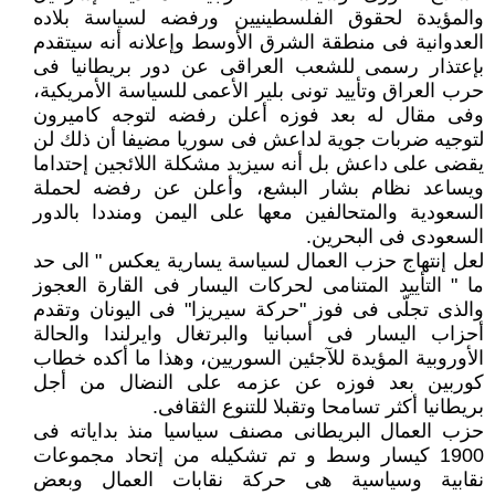
والمؤيدة لحقوق الفلسطينيين ورفضه لسياسة بلاده
العدوانية فى منطقة الشرق الأوسط وإعلانه أنه سيتقدم
بإعتذار رسمى للشعب العراقى عن دور بريطانيا فى
حرب العراق وتأييد تونى بلير الأعمى للسياسة الأمريكية،
وفى مقال له بعد فوزه أعلن رفضه لتوجه كاميرون
لتوجيه ضربات جوية لداعش فى سوريا مضيفا أن ذلك لن
يقضى على داعش بل أنه سيزيد مشكلة اللائجين إحتداما
ويساعد نظام بشار البشع، وأعلن عن رفضه لحملة
السعودية والمتحالفين معها على اليمن ومنددا بالدور
السعودى فى البحرين.
لعل إنتهاج حزب العمال لسياسة يسارية يعكس " الى حد
ما " التأييد المتنامى لحركات اليسار فى القارة العجوز
والذى تجلّى فى فوز "حركة سيريزا" فى اليونان وتقدم
أحزاب اليسار فى أسبانيا والبرتغال وايرلندا والحالة
الأوروبية المؤيدة للآجئين السوريين، وهذا ما أكده خطاب
كوربين بعد فوزه عن عزمه على النضال من أجل
بريطانيا أكثر تسامحا وتقبلا للتنوع الثقافى.
حزب العمال البريطانى مصنف سياسيا منذ بداياته فى
1900 كيسار وسط و تم تشكيله من إتحاد مجموعات
نقابية وسياسية هى حركة نقابات العمال وبعض