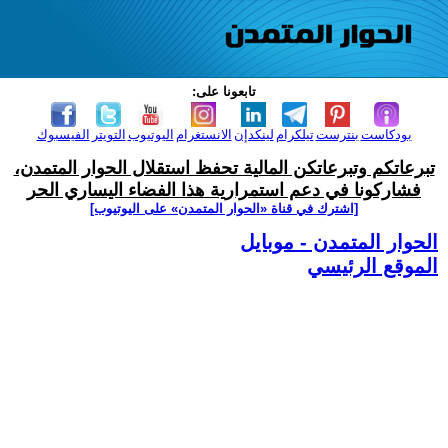
تابعونا على:
بودكاست
بنترست
تيلكرام
لينكدإن
الانستغرام
اليوتيوب
التويتر
الفيسبوك
تبرعاتكم وتبرعاتكن المالية تحفظ استقلال الحوار المتمدن،
فشاركونا في دعم استمرارية هذا الفضاء اليساري الحر
[اشترك في قناة ‫«الحوار المتمدن» على اليوتيوب]
الحوار المتمدن - موبايل
الموقع الرئيسي