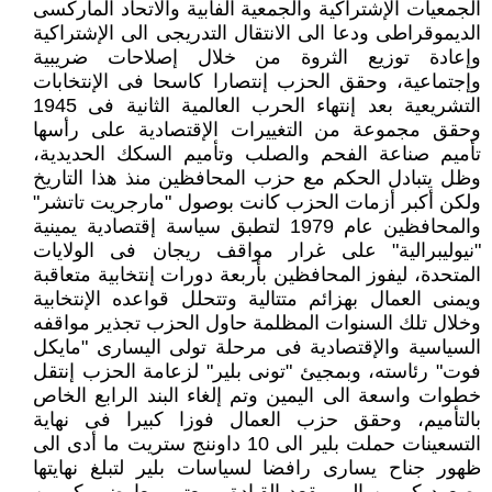
الجمعيات الإشتراكية والجمعية الفابية والاتحاد الماركسى
الديموقراطى ودعا الى الانتقال التدريجى الى الإشتراكية
وإعادة توزيع الثروة من خلال إصلاحات ضريبية
وإجتماعية، وحقق الحزب إنتصارا كاسحا فى الإنتخابات
التشريعية بعد إنتهاء الحرب العالمية الثانية فى 1945
وحقق مجموعة من التغييرات الإقتصادية على رأسها
تأميم صناعة الفحم والصلب وتأميم السكك الحديدية،
وظل يتبادل الحكم مع حزب المحافظين منذ هذا التاريخ
ولكن أكبر أزمات الحزب كانت بوصول "مارجريت تاتشر"
والمحافظين عام 1979 لتطبق سياسة إقتصادية يمينية
"نيوليبرالية" على غرار مواقف ريجان فى الولايات
المتحدة، ليفوز المحافظين بأربعة دورات إنتخابية متعاقبة
ويمنى العمال بهزائم متتالية وتتحلل قواعده الإنتخابية
وخلال تلك السنوات المظلمة حاول الحزب تجذير مواقفه
السياسية والإقتصادية فى مرحلة تولى اليسارى "مايكل
فوت" رئاسته، وبمجيئ "تونى بلير" لزعامة الحزب إنتقل
خطوات واسعة الى اليمين وتم إلغاء البند الرابع الخاص
بالتأميم، وحقق حزب العمال فوزا كبيرا فى نهاية
التسعينات حملت بلير الى 10 داوننج ستريت ما أدى الى
ظهور جناح يسارى رافضا لسياسات بلير لتبلغ نهايتها