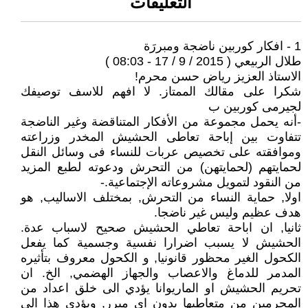
التعليقات
1 - افكار كوربين ناضجة ومبررَة
طلال الربيعي ( 2015 / 9 / 17 - 08:03 )
الاستاذ العزيز رياض حسن محرم!
شكرا على مقالك الممتاز. لا افهم للاسف توصيفك
لجيرمى كوربين ب
-أنه يحمل مجموعة من الأفكار المتناقضة وغير الناضجة
تتفاوت بين إباحة تعاطى الحشيش المخدر وزراعته
وموافقته على تخصيص عربات للنساء فى وسائل النقل
لحمايتهم (لحمايتهن) من التحرش ودعوته لطبع المزيد
من النقود لتمويل مشروعاته الإجتماعية.-
اولا, حماية النساء من التحرش, بمختلف الاساليب, هو
هدف عظيم وليس غير ناضجا.
ثانيا, ان اباحة تعاطي الحشيش صحيح لاسباب عدة.
الحشيش لا يسبب اضرارا نفسية وجسمية كما يفعل
الكحول الغير محظور قانونيا, و الكحول معروف بتأثيره
المدمر للدماغ والاعصاب والجهاز الهضمي, الخ. ان
تحريم الحشيش او الماريوانا يؤدي الى خلق اعداد من
المجرمين من متعاطيها بدون اي مبرر, ويؤدي هذا الى