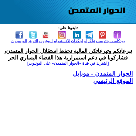
تابعونا على:
بودكاست
بنترست
تيلكرام
لينكدإن
الانستغرام
اليوتيوب
التويتر
الفيسبوك
تبرعاتكم وتبرعاتكن المالية تحفظ استقلال الحوار المتمدن،
فشاركونا في دعم استمرارية هذا الفضاء اليساري الحر
[اشترك في قناة ‫«الحوار المتمدن» على اليوتيوب]
الحوار المتمدن - موبايل
الموقع الرئيسي