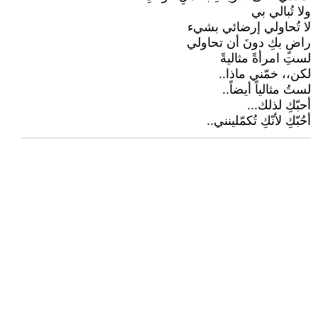
ولا تُبالي بي
لا تُحاولي إرضائي بشيء
راضٍ بكِ دونَ أن تحاولي
لستِ امرأةً مثاليةً
لكن،، خمّني ماذا..
لستُ مثالياً أيضاً..
أحبّكِ لذلك...
أحُبّكِ لأنّكِ تُكمّلينني..