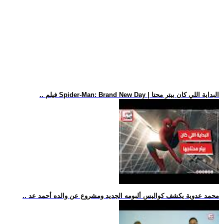
.. فيلم Spider-Man: Brand New Day | البداية اللي كان بيتر محتا
.. محمد عدوية يكشف كواليس ألبومه الجديد ومشروع عن والده أحمد عد