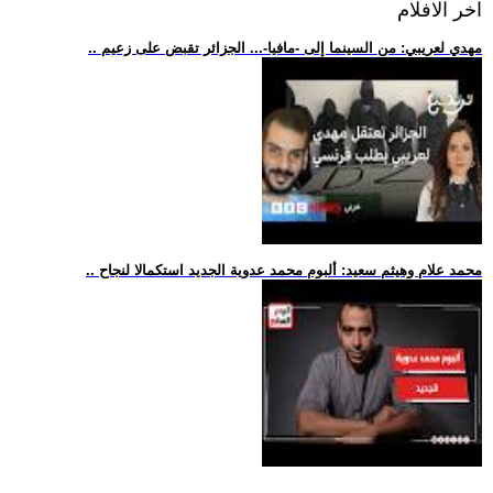
اخر الافلام
.. مهدي لعريبي: من السينما إلى -مافيا-... الجزائر تقبض على زعيم
.. محمد علام وهيثم سعيد: ألبوم محمد عدوية الجديد استكمالا لنجاح