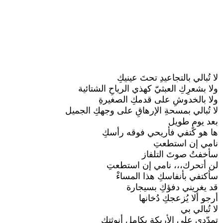
لا تُبالي بالتجاعيدِ تحتَ عينيكِ
ولا بشعرِكِ العبثيّ كهذي الرياحِ الشتائية
ولا بالخدوشِ على قدمكِ الصغيرةِ
لا تُبالي بمسحةِ الإرهاقِ على وجهكِ الجميل
بعد يومٍ طويل
ها هو كتفي فأريحي فوقه رأسكِ
نامي إن استطعتِ
سأخفتُ صوتَ التلفاز
لن أتحرك،،، نامي إن استطعتِ
سأكتفي بأنفاسكِ هذا المساءْ
قد يغريني دفؤكِ بسيجارة
أرجو ألا يُزعجكِ دُخانها
لا تُبالي بي
تمدّدي على الأريكةِ بكاملِ أنوثتكِ