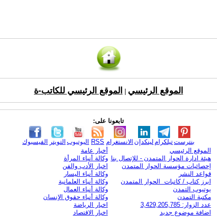
الموقع الرئيسي
الموقع الرئيسي للكاتب-ة
|
تابعونا على:
بنترست
تيلكرام
لينكدإن
الانستغرام
RSS
اليوتيوب
التويتر
الفيسبوك
الموقع الرئيسي
أخبار عامة
هيئة ادارة الحوار المتمدن - للإتصال بنا
وكالة أنباء المرأة
إحصائيات مؤسسة الحوار المتمدن
اخبار الأدب والفن
قواعد النشر
وكالة أنباء اليسار
ابرز كتاب / كاتبات الحوار المتمدن
وكالة أنباء العلمانية
يوتيوب التمدن
وكالة أنباء العمال
مكتبة التمدن
وكالة أنباء حقوق الإنسان
عدد الزوار: 3,429,205,785
اخبار الرياضة
اضافة موضوع جديد
اخبار الاقتصاد