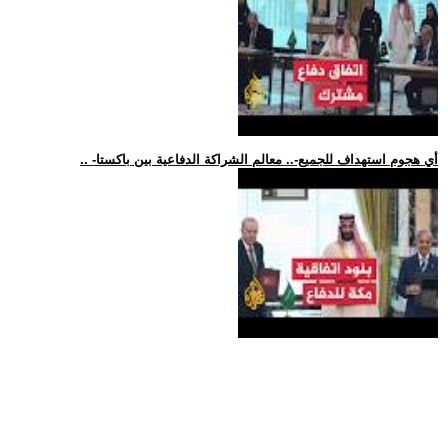
.. -أي هجوم استهداف للجميع-.. معالم الشراكة الدفاعية بين باكستا