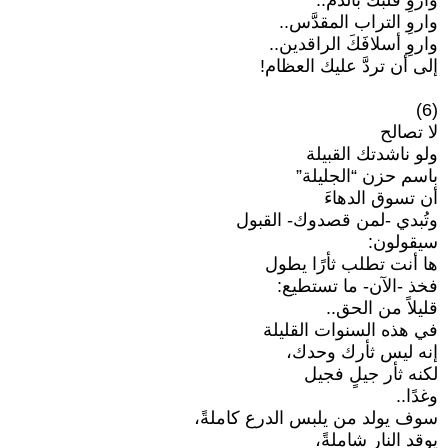
وارْوِ قلبك بالدم..
واروِ التراب المقدَّس..
واروِ أسلافَكَ الراقدين..
إلى أن تردَّ عليك العظام!
(6)
لا تصالح
ولو ناشدتك القبيلة
باسم حزن “الجليلة”
أن تسوق الدهاءَ
وتُبدي -لمن قصدوك- القبول
سيقولون:
ها أنت تطلب ثأرًا يطول
فخذ -الآن- ما تستطيع:
قليلاً من الحق..
في هذه السنوات القليلة
إنه ليس ثأرك وحدك،
لكنه ثأر جيلٍ فجيل
وغدًا..
سوف يولد من يلبس الدرع كاملةً،
يوقد النار شاملةً،