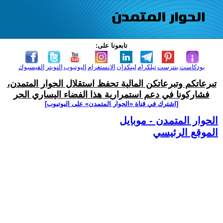
تابعونا على:
بودكاست
بنترست
تيلكرام
لينكدإن
الانستغرام
اليوتيوب
التويتر
الفيسبوك
تبرعاتكم وتبرعاتكن المالية تحفظ استقلال الحوار المتمدن،
فشاركونا في دعم استمرارية هذا الفضاء اليساري الحر
[اشترك في قناة ‫«الحوار المتمدن» على اليوتيوب]
الحوار المتمدن - موبايل
الموقع الرئيسي