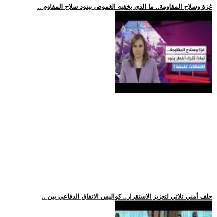
.. غزة وسلاح المقاومة.. ما الذي يخفيه الغموض ببنود سلاح المقاوم
.. حلف أمني ثلاثي لتعزيز الاستقرار.. كواليس الاتفاق الدفاعي بين