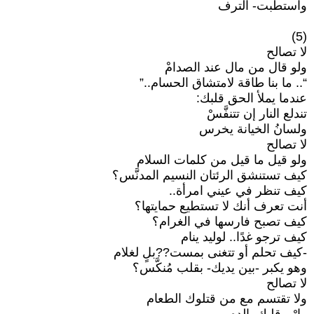
واستطبت- الترف
(5)
لا تصالح
ولو قال من مال عند الصدامْ
“.. ما بنا طاقة لامتشاق الحسام..”
عندما يملأ الحق قلبك:
تندلع النار إن تتنفَّسْ
ولسانُ الخيانة يخرس
لا تصالح
ولو قيل ما قيل من كلمات السلام
كيف تستنشق الرئتان النسيم المدنَّس؟
كيف تنظر في عيني امرأة..
أنت تعرف أنك لا تستطيع حمايتها؟
كيف تصبح فارسها في الغرام؟
كيف ترجو غدًا.. لوليد ينام
-كيف تحلم أو تتغنى بمست??بلٍ لغلام
وهو يكبر -بين يديك- بقلب مُنكَّس؟
لا تصالح
ولا تقتسم مع من قتلوك الطعام