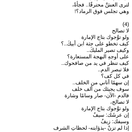
لترى العشَّ محترقًا.. فجأةً،
وهي تجلس فوق الرماد؟!
(4)
لا تصالح
ولو توَّجوك بتاج الإمارة
كيف تخطو على جثة ابن أبيكَ..؟
وكيف تصير المليكَ..
على أوجهِ البهجة المستعارة؟
كيف تنظر في يد من صافحوك..
فلا تبصر الدم..
في كل كف؟
إن سهمًا أتاني من الخلف..
سوف يجيئك من ألف خلف
فالدم -الآن- صار وسامًا وشارة
لا تصالح،
ولو توَّجوك بتاج الإمارة
إن عرشَك: سيفٌ
وسيفك: زيفٌ
إذا لم تزنْ -بذؤابته- لحظاتِ الشرف