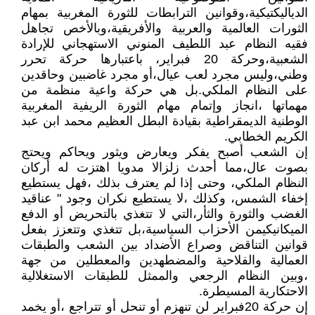
الدياليكتيكية،وقوانين الترابطات للثورة المغربية بمهام
الثورات العالمية والعربية والأفريقية،وبالأخص تجاهل
فقيه النظام عبد اللطيف المنوني الاستهجاني للإرادة
الشعبية،وحركة 20 فبراير، باعتبارها حركة تحرر
وطني،وليس مجرد لعب عيال،أو مجرد غاضبين وحاقدين
على النظام الملكي.بل هي حركة واعية منظمة من
مهماتها ،انجاز وإتمام مهام الثورة الريفية المغربية
الوطنية الديمقراطية بقيادة البطل العظيم محمد ابن عبد
الكريم الخطابي.
إن الشعب أصبح يفكر ويعارض ويثور ويحاكم ويحتج
بصوت عال،مما أحدث زلزالا مدويا اهتزت له أركان
النظام الملكي، وحتى إذا لم يعترف بذلك ،فهل يستطيع
إخفاء الشمس، وكذلك ،لا يستطيع نكران وجود " عناقيد
الغضب والثورة والثأر،التي لا تتغذي بالتحريض أو الدفع
الميكانيكيمن الأحزاب السياسية،بل تتغذي وتتعزز بفعل
قوانين التناقض وصراع الأضداد بين الشعب والطبقات
العمالية والفلاحية والمضطهدين والمعطلين من جهة
،وبين النظام الرجعي والممثل للطبقات الاستغلالية
الاحتكارية المسيطرة.
إن حركة 20فبراير لن تنهزم أو تنحل أو تتراجع ،أو يخمد