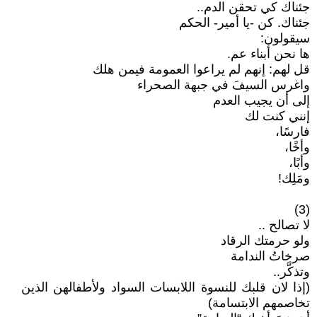
جئناك كي تحقن الدم..
جئناك. كن -يا أمير- الحكم
سيقولون:
ها نحن أبناء عم.
قل لهم: إنهم لم يراعوا العمومة فيمن هلك
واغرس السيفَ في جبهة الصحراء
إلى أن يجيب العدم
إنني كنت لك
فارسًا،
وأخًا،
وأبًا،
ومَلِك!
(3)
لا تصالح ..
ولو حرمتك الرقاد
صرخاتُ الندامة
وتذكَّر..
(إذا لان قلبك للنسوة اللابسات السواد ولأطفالهن الذين
تخاصمهم الابتسامة)