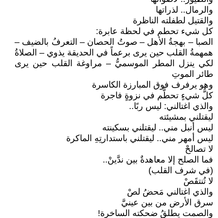
والرمال.. لذراتها
والقتيل لطفلته الناظرة
كل شيء تحطم في لحظة عابرة:
الصبا – بهجةُ الأهل – صوتُ الحصان – التعرفُ بالضيف –
همهمةُ القلب حين يرى برعماً في الحديقة يذوي – الصلاةُ
لكي ينزل المطر الموسميُّ – مراوغة القلب حين يرى
طائر الموتِ
وهو يرفرف فوق المبارزة الكاسرة
كلُّ شيءٍ تحطَّم في نزوةٍ فاجرة
والذي اغتالني: ليس ربًا..
ليقتلني بمشيئته
ليس أنبل مني.. ليقتلني بسكينته
ليس أمهر مني.. ليقتلني باستدارتِهِ الماكرة
لا تصالحْ
فما الصلح إلا معاهدةٌ بين ندَّينْ..
(في شرف القلب)
لا تُنتقَصْ
والذي اغتالني مَحضُ لصْ
سرق الأرض من بين عينيَّ
والصمت يطلقُ ضحكته الساخرة!