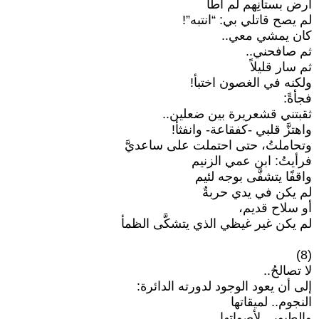
أرض بستانِهم لم أطأ
لم يصح قاتلي بي: “انتبه”!
كان يمشي معي..
ثم صافحني..
ثم سار قليلاً
ولكنه في الغصون اختبأ!
فجأةً:
ثقبتني قشعريرة بين ضعلين..
واهتزَّ قلبي -كفقاعة- وانفثأ!
وتحاملتُ، حتى احتملت على ساعديَّ
فرأيتُ: ابن عمي الزنيم
واقفًا يتشفَّى بوجه لئيم
لم يكن في يدي حربةٌ
أو سلاح قديم،
لم يكن غير غيظي الذي يتشكَّى الظمأ
(8)
لا تصالحُ..
إلى أن يعود الوجود لدورته الدائرة:
النجوم.. لميقاتها
والطيور.. لأصواتها