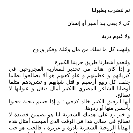
ثم لنضرب بطبولنا
كي لا يبقى بلد أسير أو إنسان
ولا غيوم ذرية
ولنهب كل ما نملك من مال ومُلك وفكر وروح
ولتغدو أشعارنا طريق حريتنا الكبيرة
و إذا كان هناك من تحذير للمغاربة المجروحين في
كبريائهم و عظمتهم و علو كعبهم هو ألا يصالحوا نظاما
جفف كل ربيع أرضهم و قتل شبابهم و تشريدهم مثلما
أوصانا الشاعر المصري االكبير أمال دنقل و عنوانها لا
تصالح.
أيها الرفيق الكبير خالد كدحي : و إذا حييتم بتحية فحيوا
بأحسن منها أو ردوها.
و خير رد على هديتك الشعرية لنا هو تضمين قصيدة لا
تصالح في مقالي هذا في الوقت الذي أصبحت أمثال هذه
الهدايا الروحية الشعرية نادرة و عزيزة ، فالحب هو حب