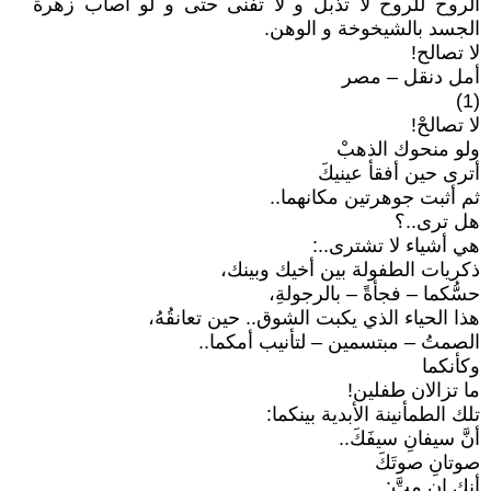
الروح للروح لا تذبل و لا تفنى حتى و لو أصاب زهرة
الجسد بالشيخوخة و الوهن.
لا تصالح!
أمل دنقل – مصر
(1)
لا تصالحْ!
ولو منحوك الذهبْ
أترى حين أفقأ عينيكَ
ثم أثبت جوهرتين مكانهما..
هل ترى..؟
هي أشياء لا تشترى..:
ذكريات الطفولة بين أخيك وبينك،
حسُّكما – فجأةً – بالرجولةِ،
هذا الحياء الذي يكبت الشوق.. حين تعانقُهُ،
الصمتُ – مبتسمين – لتأنيب أمكما..
وكأنكما
ما تزالان طفلين!
تلك الطمأنينة الأبدية بينكما:
أنَّ سيفانِ سيفَكَ..
صوتانِ صوتَكَ
أنك إن متَّ: