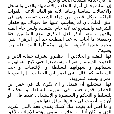
بل في خدمة الشعب الخالد والأزلي.
إن الملك يحمل أوزار التخلف والاضطهاد والقتل والسحل
والاغتيالات سياسيا وجنائيا ،لأنه هو القائد الأعلى للقوات
الملكية ،وكل قطرة من دماء الشعب تسقط هي في
عنق الملك ،إن لم يحاسب عليها هنا ،فهناك مع فقدان
الشرعية والمشروعية لأنه حام الشعب، وليس حام الملة
والدين ، وهنا أذكر لعل الذكرى تنفع المؤمنين حقا
وحقيقة: ما أجاب به عبد المطلب جد أبي الزهراء النبي
محمد عندما لأبرهة الغازي لمكة:"أما البيت فله رب
يحميه".
فهل للقتلة و الجلادين أن يظفروا بشرف حماية الدين و
العقيدة الدينية، و هم لم يستطيعوا حتى كبح أهوائهم و
شبقياتهم و شهواتهم للسلطة و الإغتصاب و حب
السلطة، كما قال النبي لعمر ابن الخطاب : إنها نبوة يا
عمر و ليست كسروية.
فهل تستطيع أن تتمثل و ان يكون لك في عمر ابن
الخطاب قدوة حسنة في مفهومه للسلطة و الحكم لا
للتسلط و التحكم و السيطرة و الإستبداد ، عندما قال : لو
أن دابة أصيبت في حافرها لسئل عنها عمر .
و ما أظن أنه يغيب عنك كملك يقتدي فعلا بالنبي الكريم
الذي ما كان أنبله و أعلاه و أسمى رؤيته للإسلام بالأفق