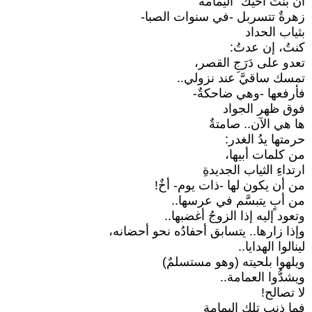
أن بنتَ أخيك “اليمامة”
زهرةٌ تتسربل -في سنوات الصبا-
بثياب الحداد
كنتُ، إن عدتُ:
تعدو على دَرَجِ القصر،
تمسك ساقيَّ عند نزولي..
فأرفعها -وهي ضاحكةٌ-
فوق ظهر الجواد
ها هي الآن.. صامتةٌ
حرمتها يدُ الغدر:
من كلمات أبيها،
ارتداءِ الثياب الجديدةِ
من أن يكون لها -ذات يوم- أخٌ!
من أبٍ يتبسَّم في عرسها..
وتعود إليه إذا الزوجُ أغضبها..
وإذا زارها.. يتسابق أحفادُه نحو أحضانه،
لينالوا الهدايا..
ويلهوا بلحيته (وهو مستسلمٌ)
ويشدُّوا العمامة..
لا تصالح!
فما ذنب تلك اليمامة