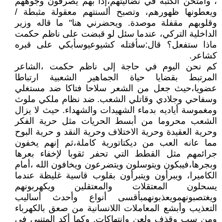
، وامتحن الكتبة في نضاليتهم،إذا بهم يصرفون وجوههم
ويعطونها ظهورهم، وتصبح ألسنتهم معقولة مثبطة /
وقلوبهم مقفلة موصدة. ويحضرني هنا" ما قاله وزير
الداخلية التركي، عندما سئل لو قبضت على ناظم حكمت
ماذا ستفعل؟ قال:سأقتله كشيوعيوسأبكي على قبره
كشاعر.
كم نحن اليوم في حاجة إلى ناظم حكمت ،الشاعر
المرتبط بقضايا حياة الجماهير الشعبية ارتباطا
عضويا،حيث جعل من الشعر سلاحا فتاكا ضد مستغلي
وسفاحي وجلادي وقاتلي الشعب. ضد نظام ملكي ملوث
ومغموسة أياديه بدماء الشهيدات والشهداء. حيث لا يزال
الشعب محروما من أبسط الحريات مثل حرية الفكر
وحرية العقيدة وحرية الاختلاف وحرية النقد و حرية البوح
مما عانه العب من ديكتاتورية كاملة،ثم إنهم يخفون
جرائمهم مثل القطط التي تحفر ثقوبا لإخفاء بعرها
وبجرها،فيبكون ويتوسلون ويتضرعون ويخافون الله ،أمام
الكاميرا، ويبرأون ويتبرأون بقلوب قاسية غليظة عندما
يسحلون المعتقلات والمعتقلين ويكهربونهم
ويغتصبونهمويعذبونهمبأقسى أنواع وأحدث أساليب
التعذيب وأبشع المعاملات اللانسانية من صعق بالكهرباء
ومن سب وقذف ولعن وانتهاكات. وكما أكد المتنبي في