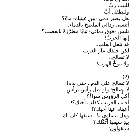
للبيت ربٌّ
وللطفل أبْ
هل يصير دمي -بين عينيك- ماءً؟
أتنسى ردائي الملطَّخَ بالدماء..
تلبس -فوق دمائي- ثيابًا مطرَّزَةً بالقصب؟
إنها الحربُ!
قد تثقل القلبَ..
لكن خلفك عار العرب
لا تصالحْ..
ولا تتوخَّ الهرب!
(2)
لا تصالح على الدم.. حتى بدم!
لا تصالح! ولو قيل رأس برأسٍ
أكلُّ الرؤوس سواءٌ؟
أقلب الغريب كقلب أخيك؟!
أعيناه عينا أخيك؟!
وهل تتساوى يدٌ.. سيفها كان لك
بيدٍ سيفها أثْكَلك؟
سيقولون: