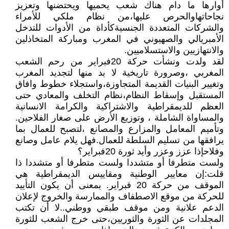
أوارها ما دام هناك شعب يحميها ويحتضنها وتعزيز
نجاحاتهاوالحرص عليها،من نظام ملكي للأمراء
والشركات المتعددة الجنسيةكأداة من الأدوات للتدخل
الأمبريالي والصهيوني في المغرب ومباركة المتخاذلين
والانتهازيين والاستسلاميين.
لقد ولدت ونشأت حركة 20فبراير من رحم الشعب
المغربي ،وصرورة تاريخية لا بد منها لتجديد المغرب
وتغيير البنيات القديمة المتجاوزة،واستجلاء خطوط وافاق
المستقبل وإسقاط النظام،نظام التخلف والمعادي حتى
العظم للديمقراطية والاشتراكية والكرامة الانسانية
والمساواة الشاملة ، وتوزيع الأرض على صغار الفلاحين.
وتأميم المعامل والمزارع والمصانع ،لتصبح للعمال بما
يرافقها من تسليم السلطة للعمال.فهل يلام عامل وصانع
وفلاحإذا عزز وعزر وأيد ثورة 20فبراير؟
ولست متطرفا أو متشددا ولست متطرفا أو متشددا ذا
قلت:إن معايير الوطنية ومقاييس الديمقراطية هي
الموقف من حركة 20 فبراير. بمعنى أن يكون التأييد
للحركة من موقع الاصطفاف والممارسة والخروج لإعلان
الدعم علانية ومن موقف طبقي ووطني..لا أن تكتب
المجلدات عن الثورة والثوريين،حتى خرج الشعب للثورة