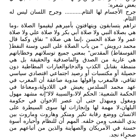
بعض شعره:
جرح الأجسام لها التئام........... وجرح اللسان ليس له
التئام.
تراهم يتسابقون ويتهافتون بأميرهم ليقيموا الصلاة ،وما
هي بصلاة النبي ولا صلاة أبي بكر ولا صلاة علي ولا صلاة
عمر ولا صلاة الحسن ،إنما هي صلاة " نفاق وكما قال
محمد درويش " من باب الصلاة على النبي وسنة النفط(
الفوسفاط) المقدس" بمعني جميع توسلاتهم وخطاباتهم
هي عارية من الصدق والماصدقية والحقيقة بل هي
منمطة بقنابل الكذب والدخانوالعبارات المطاطية دون
حصيلة أو مكتسبات أو رصيد اجتماعي اقتصادي سياسي
ثقافي، فالمغرب وأقولها مدوية صاعقة أن المغرب في
عهد محمد السلدس يعيش في اللادولة،ومعناعا في
الحكمة الشعبية: الحكم لالا،والسيبة لالا"إنه مشهد مهول
ومغول ومبهذل حتى أن عصر الاخوان في حكومة
البلهان،لا مهمة لها وإنجازات لها سوى السيطرة على
الانسان ووضع رقابة نكير ومنكر وهاروت وماروت بين
يدي الشعب ومن خلفه. المهم أن للنظام وأحباره أسوة
حسنة في الأمريكان والصهاينة والذين من أتباعهم من
صحراء نجد.