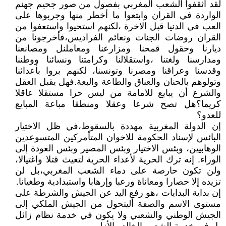
لقد أثقفوا الشعب المغربي بفصول من صور جحيم جهنم
الواردة في القران وابتعوا ما أخطر منها وجربوها على
العب في الدنيا قبل الاخرة ،لكنهم استحيوا واستعفوا من
القران روضات الجنات ونعائم الفراديس،فأخرجونا من
ديارنا وحقول قمحنا ومزارعنا ومعاملنل ومصانعنا
ومدارسنا ولغتنا ،واستقلالنا وكرامتنا ونسائنا ووطننا
وقدسنا وعراقنا ومصرنا وتونسنا، لكنهم بروا بأعدائنا
وتولوهم بالحنان والعناق والطاعة والبعة.فهل يقبل العقل
والشرع أن يبايع للامامة من ليس حرا مستقلا عاقلا
كريما؟هل تصح شرعا وعقلا ومنطقا مباعة المبايع
للعدو؟
إن الدولة المغربية مهددة بالسقوط،في ظل الاختيار
البائس لإسناد الحكومة للاخوان المتأمركين المتسوعدين
الوهابيين، وبئس الاختيار وبئس المصير وبئس العودة إلى
الوراء. إنه ترك الحرية لأعداء الحرية لتعيث قتلا واغتيالا،
ولن تكون حارصة على دماء الشعب المغربي،بل لن
تزيده إلا حصارا ومعاناة ورعبا وإرهابا واستبدادية وطغيانا.
إن بداية البدايات ،هو رفع اليد عن الجيش والشرطة على
مستوى الاسم والصفة أليتحول من الجيش الملكي إلى
الجيش الوطني والشعبي ولا يكون في خدمة نظام زائل