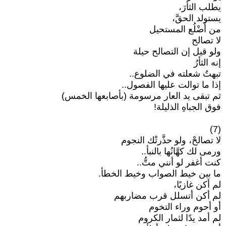
يطلب الثأرَ،
يستولد الحقَّ،
من أَضْلُع المستحيل
لا تصالح
ولو قيل إن التصالح حيلة
إنه الثأرُ
تبهتُ شعلته في الضلوع..
إذا ما توالت عليها الفصول..
ثم تبقى يد العار مرسومة (بأصابعها الخمس)
فوق الجباهِ الذليلة!
(7)
لا تصالحْ، ولو حذَّرتْك النجوم
ورمى لك كهَّانُها بالنبأ..
كنت أغفر لو أنني متُّ..
ما بين خيط الصواب وخيط الخطأ.
لم أكن غازيًا،
لم أكن أتسلل قرب مضاربهم
أو أحوم وراء التخوم
لم أمد يدًا لثمار الكروم