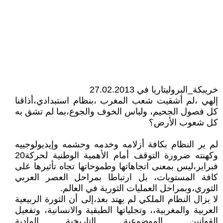
خريبكة_البروليتاريا في 27.02.2013
إلهي ،لم أشقيت شعب المغرب ،بنظام استبدادي،أذاقنا
كل فصول الجحيم، ولباس الخوف والجوع،بما لم تشق به
كل شعوب الأرض؟
لم ير النظام بكافة أزلامه وخدمه وحشمه وإيديولوجييه
وكهنته ضرورة التوقف أمام الأهمية الوطنية لحركة20
فبراير،ليس بمعنى اتجاهاتها وطموحاتها تجاه تأثيرها على
كافة المستويات، بل ارتباطا بمراحل العصر العربي
الثوري،وبمراحل العمليات الثورية في العالم.
لا يزال النظام الملكي لم يهتد بعد،إلى أن الثورة الربيعية
العربية والمغربية،، وتجلياتها الطبقية والانسانية، وتفعيل
القوانين الموضوعية التاريخية المادية