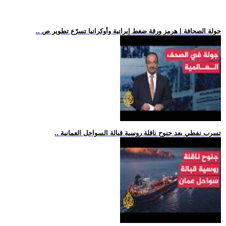
.. جولة الصحافة | هرمز ورقة ضغط إيرانية وأوكرانيا تسرّع تطوير ص
.. تسرب نفطي بعد جنوح ناقلة روسية قبالة السواحل العمانية