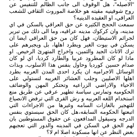
"الاصيله"، هل الوقوف الى جانب الظالم للتنفيس عن
روح شوفينيه مقيته هو خلاصة الموروث الثقافي للشعب
العراقي، او العقيده الدينيه؟
سمعت الحجج الكثيره عن حق العراقي بالسكن في اي
مدينه، وان كركوك مدينه عراقيه، وما الى ذلك من تبرير
لجرائم الاستيطان، فهل كان من حق العراقي ايضا ان
يسكن في بيوت الغير ويطرد اهلها، بل ويجبرهم على
ترك الاثاث الجيد والثمين، واخراج المتهرئ الرخيص. او
ماذا لو كان المطرود عربيا والطارد كرديا، اي لو كان
صدام حسين كورديا وحاول بنفس هذا الاسلوب، وبذات
الوسائل الاجراميه ان يكرد احدى المدن العربيه بطرد
اهلها الاصليين وجلب العشائر الغريبه لتستولي على
الاحياء والاراضي الزراعيه وتحتكر المهن والوضائف
الحكوميه وتمارس سياسة تطهير عرقي عن طريق منع
استخدام اللغه العربيه و رش القرى التي ترفض الانصياع
للتهجير بالغازات السامه وغيرها من الاجراءات التي
اتبعتها الحكومه السابقه،هل كان الحق سيستوي بنفس
الدرجه وسيقول المدافعون عن حقوق المستوطنين بان
لهم الحق في السكن في المدينه والدور التي تعجبهم
بغض النظر عن انها مسكونة اصلا ام لا؟