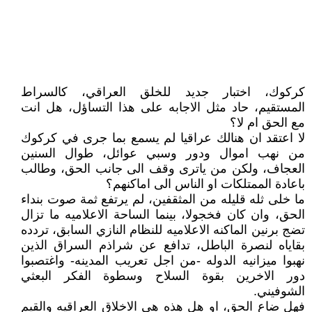
كركوك، اختبار جديد للخلق العراقي، كالسراط
المستقيم، حاد مثل الاجابه على هذا التساؤل، هل انت
مع الحق ام لا؟
لا اعتقد ان هنالك عراقيا لم يسمع بما جرى في كركوك
من نهب اموال ودور وسبي عوائل، طوال السنين
العجاف، ولكن من ياترى وقف الى جانب الحق، وطالب
باعادة الممتلكات او الناس الى اماكنهم؟
ما خلى ثله قليله من المثقفين، لم يرتفع ثمة صوت بنداء
الحق، وان كان فخجولا، بينما الساحة الاعلاميه ما تزال
تضج برنين الماكنه الاعلاميه للنظام النازي السابق، تردده
بقاياه لنصرة الباطل، تدافع عن شراذم السراق الذين
نهبوا ميزانيه الدوله -من اجل تعريب المدينه- واغتصبوا
دور الاخرين بقوة السلاح وسطوة الفكر البعثي
الشوفيني.
فهل ضاع الحق، او هل هذه هي الاخلاق العراقيه والقيم