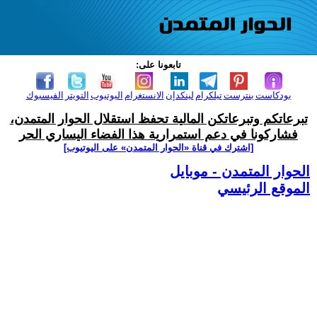
تابعونا على:
بودكاست
بنترست
تيلكرام
لينكدإن
الانستغرام
اليوتيوب
التويتر
الفيسبوك
تبرعاتكم وتبرعاتكن المالية تحفظ استقلال الحوار المتمدن،
فشاركونا في دعم استمرارية هذا الفضاء اليساري الحر
[اشترك في قناة ‫«الحوار المتمدن» على اليوتيوب]
الحوار المتمدن - موبايل
الموقع الرئيسي