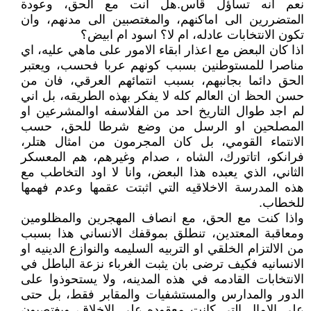
نعم انه تساؤل قاس.هل انت مع الحق، وعودة
المتضررين الى اماكنهم، والمغتصبين الى مدنهم، وان
تكون الانتخابات عادله، ام لا؟ اسود ام ابيض؟
اذا كان البعض مع اعذار ابقاء الامور على ماهي عليه، اي
مناصرا للمستوطنين بسبب كونهم عربا فحسب، ويعتبر
الحق دائما بجانبهم، بسبب انتمائهم العرقي، فان من
حسن الحظ ان العالم كله لا يفكر بهذه الطريقه، بل اني
لم اجد طوال التاريخ احد من الفلاسفه اوالمشرعين او
المصلحين او الرسل من وضع شرطا للحق، حسب
الانتماء القومي، بل كان المجرمون من امثال هتلر،
فرانكو، اتاتورك، الشاه ، صدام وغيرهم، هم المعسكر
الثاني، الذي يعبده هذا البعض، وانا لا اود التخاطب مع
هذه المدرسة الاخلاقيه التي اثبتت عقمها وعدم فهمها
للخطاب.
واذا كنت مع الحق، مع انصاف المهجرين والمظلومين
ومعاقبة المعتدين، تنطلق بموقفك الانساني هذا بسبب
من الالتزام الخلقي او التربيه السليمه والنوازع الدينيه او
الانسانيه فكيف ترضى بان يثبت الغرباء نزعة الباطل في
الانتخابات القادمه في هذه المدينه، ولا يستحوذوا على
الدور والمدارس والمستشفيات والمقابر فقط، بل حتى
على الامال التي كانت معقوده على الاخلاق، ويغتصبون