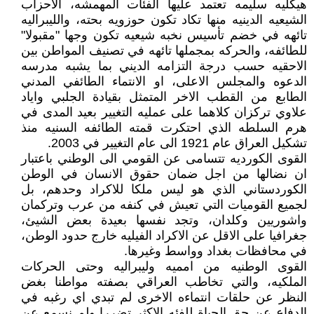
هيكليه سليمه تعتمد عليها الفئات المهمشه، الاحزاب
الشيعيه الدينيه منها تكاد تكون حوزويه بحته، والليبراليه
تائهه في خضم تأسيس نخبه شيعيه تكون وجها "مقبولا"
للطائفه، والحركه بمجملها تائهه في تصنيف المواطن بين
الاحقيه حسب درجة التزامه الديني بما يشبه مدرسه
الدعوه والمجلس الاعلى، او الانتماء الطائفي المدني
الطابع من القطب الاخر المتمثل بقيادة الجلبي واياد
علاوي تركزان كلاهما على عمليه التغيير بعيد المدى في
هرم السلطه الذي احتكرت قمته الطائفه السنيه منذ
تشكيل العراق عام 1921 الى عام التغيير في 2003.
القوى الكورديه تتسامى عن القومي الى الوطني باعتبار
ان نضالها من اجل ضمان حقوق الانسان في الوطن
الكوردستاني الذي هو ليس ملكا للاكراد وحدهم، بل
لجميع القوميات التي تعيش في كنفه من عرب وتركمان
واشوريين وكلدان، وتجد نفسها بعيدة بعض الشيئ،
جغرافيا على الاقل عن الاكراد الفيليه خارج حدود الوطن،
في محافظات بغداد وواسط وغيرها.
القوى الوطنيه من امميه وليبراليه وحتى الحركات
الملكيه، والتي تخاطب العراقي بصفته مواطنا بغض
النظر عن حلقات انتماءه الاخرى لم تبدي اي رغبه في
الدفاع عن حق الحياة للفئه الاكثر تضررا ولم نسمع عن