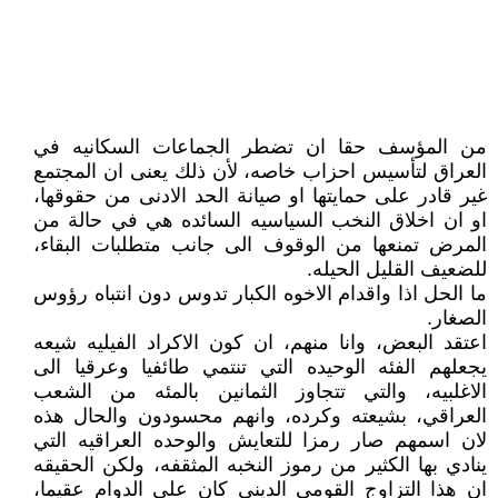
من المؤسف حقا ان تضطر الجماعات السكانيه في
العراق لتأسيس احزاب خاصه، لأن ذلك يعنى ان المجتمع
غير قادر على حمايتها او صيانة الحد الادنى من حقوقها،
او ان اخلاق النخب السياسيه السائده هي في حالة من
المرض تمنعها من الوقوف الى جانب متطلبات البقاء،
للضعيف القليل الحيله.
ما الحل اذا واقدام الاخوه الكبار تدوس دون انتباه رؤوس
الصغار.
اعتقد البعض، وانا منهم، ان كون الاكراد الفيليه شيعه
يجعلهم الفئه الوحيده التي تنتمي طائفيا وعرقيا الى
الاغلبيه، والتي تتجاوز الثمانين بالمئه من الشعب
العراقي، بشيعته وكرده، وانهم محسودون والحال هذه
لان اسمهم صار رمزا للتعايش والوحده العراقيه التي
ينادي بها الكثير من رموز النخبه المثقفه، ولكن الحقيقه
ان هذا التزاوج القومي الديني كان على الدوام عقيما،