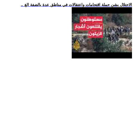
.. الاحتلال يشن حملة اقتحامات واعتقالات في مناطق عدة بالضفة الغ