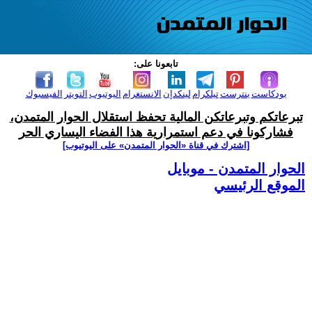
تابعونا على:
بودكاست
بنترست
تيلكرام
لينكدإن
الانستغرام
اليوتيوب
التويتر
الفيسبوك
تبرعاتكم وتبرعاتكن المالية تحفظ استقلال الحوار المتمدن،
فشاركونا في دعم استمرارية هذا الفضاء اليساري الحر
[اشترك في قناة ‫«الحوار المتمدن» على اليوتيوب]
الحوار المتمدن - موبايل
الموقع الرئيسي