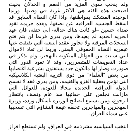
ولم ينجب سوى المزيد من العقم و الخذلان بحيث
اصبحت هذه الفئه هي الاكثر غربة في وطنها، وربما
الوحيده المشكك بمواطنتها، واذا كان النظام السابق قد
اسقط الجنسيه العراقيه عن نصفها، وهذه جريمه تقود
صدام حسين –لو كانت هناك عداله- الى حتفه، فان عهد
الحريه الجديد لم يعيدها، ومن يدري فربما لن يتم فتح
السجلات المرقنه ولا تجاوز عقده التبعيه التي تفتقت عنها
عبقريه النظام الحقوقي البعثي، وربما لن تعاد الاموال
التي سلبت من العوائل المنكوبه بالتهجير، ولم تذكر في
عداد التعويضات للمتضررين، وقد لا تعود الدور التي
صودرت وصار لها مالكون جدد يستفتون بشرعية اغتصابها
من بعض "العلماء" من ذوي التربيه البعثيه الكلاسيكيه
التي تؤمن بعقلية الغزو والغنيمه، ومن يدري فقد لا تفسح
الدوله العراقيه الجديده مجالا للعوده، للعوائل التي
مازالت تجلس على حقائبها منذ عام ونصف بانتظار
الرجوع، ومن يستمع لنصائح الوزيره باسكال ورده، وزيرة
المهجرين والمهاجرين تخنقه غيمة التشاؤم التي تسحبها
على سماء العراق.
النخب السياسيه مشرذمه في العراق، ولم تستطع افراز