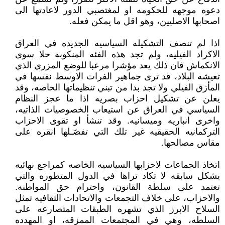
دعوه موجهه للحكومه او لمغتصبي الدور لاعادتها الى
اصحابها الاصليين، وهو اقل ما يمكن فعله.
اذا لم تنصف التشكيله السياسيه الجديده في العراق
الاكراد الفيليه، ولم تجد هذه الفئه المنكوبه حلا سوى
الانكماش فان ذلك يعد مؤشرا مرعبا للوضع المزري الذي
تعيشه البلاد، قد ترى جماهير الفرات الاوسط نفسها في
المأزق الفيلي ولا تجد بدا من تبني تنظيماتها الخاصه، وقد
يعلن عن تشكيل احزاب بصريه اذا ما عجز النظام
السياسي في العراق عن استيعاب الخصوصيات الذاتيه،
واخرى انباريه وميسانيه. وقد تنشأ او تقوى الاحزاب
التركمانيه الحقيقيه غير تلك التي تفصّـلها انقره على
مقاس مصالحها.
اتخاذ الجماعات لاحزابها السياسيه الخاصه كمراجع نهائيه
يشكل سابقه لا تكاد تراها في الدول المتطوره والتي
تعتمد على سلطة القانون، واحترام حق المواطنه.
والاحزاب، على خلاف التجمعات والاتحادات الثقافيه تمثل
السلاح الابرز الذي تشهره الطبقات المتصارعه على
السلطه، وهي في المجتمعات الممزقه، او المهدده