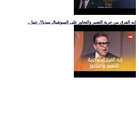
.. إيه الفرق بين حرية التعبير والتجاوز على السوشيال ميديا؟. عما