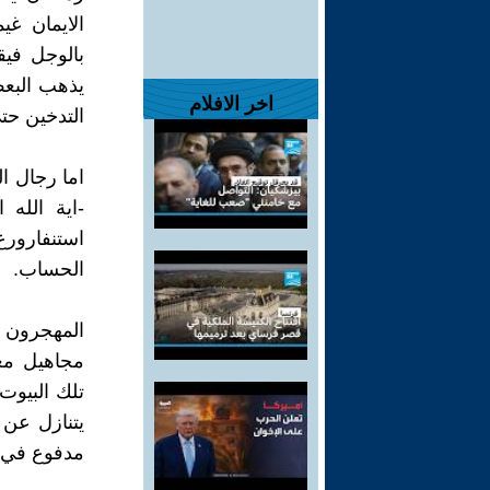
الايمان غ
بالوجل فيق
يذهب البعض
اخر الافلام
التدخين حتى
اما رجال ا
-اية الله
استنفارورع
الحساب.
المهجرون 
مجاهيل مغت
تلك البيوت
يتنازل عن 
مدفوع في 