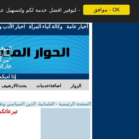
موافق - OK
لتوفير افضل خدمة لكم ولتسهيل عملي
أخبار عامة
-
وكالة أنباء المرأة
-
اخبار الأدب و
الموقع
يسارية
"من أج
حاز ال
إذا لديك
الزوار
اضافة/خدمات
بحث/الارشيف
الصفحة الرئيسية
-
العلمانية، الدين السياسي ونق
تبرعاتكم