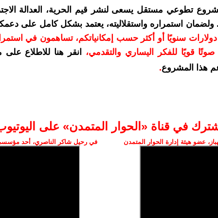
شروع تطوعي مستقل يسعى لنشر قيم الحرية، العدالة الاجتم
. ولضمان استمراره واستقلاليته، يعتمد بشكل كامل على دعمك
دعمكم بمبلغ 10 دولارات سنويًا أو أكثر حسب إمكانياتكم، تساهمون في استم
وتًا قويًا للفكر اليساري والتقدمي
،
انقر هنا للاطلاع على 
م هذا المشروع
.
شترك في قناة «الحوار المتمدن» على اليوتيوب
ز، عضو هيئة إدارة الحوار المتمدن
في رحيل شاكر الناصري، أحد مؤسسي 