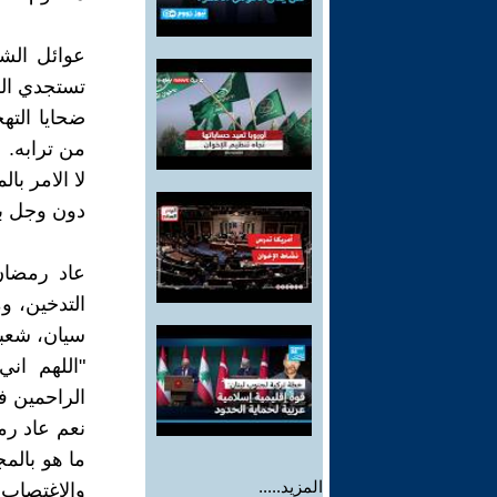
عوائل الشه
تستجدي الل
ضحايا الته
من ترابه.
لا الامر با
دون وجل ب
عاد رمضان
التدخين، و
سيان، شعب
"اللهم ان
الراحمين ف
نعم عاد رم
ما هو بالمج
المزيد.....
والاغتصاب