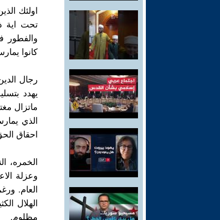
اولئك الذي
تحت اية ذر
والفطور في
كانوا يمار
رجال الدين
يهدد بتسلي
ماتزال مغتص
الذي يمارس
احقاق الحق
الخمره، ال
وعزلة الاع
العام. ورغم
الهلال الك
مظلوم.