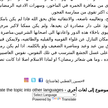
 من معاقرة الخمره في الماخور، وسهرات الادعيه الرمضاني
 اكثر تقوى من ممارسة الفجور.
 وتعاليمه ناصعه، والانتقائيه نفاق بحق الله فاذا لم يكن بامك
وذ على دار مصادرة ان يعيدها، ولم يكن ممكنا لاكبر مرجع
وى باخلاء هذه الدور واعادتها الى اصحابها الشرعيين،مناصرة 
مكان التنازل عن غلواء القوميه والقبليه والطائفيه، ولايمكن قب
ق بين عبد وعبد ومناصرة الضعيف ولو بالكلمه. اذا لم يكن رم
 على غسل الجشع المترسب في تلك النفوس، نفوس الغاصبين
ه ، وما هي شعائر رمضان؟ او لماذا الاسلام اصلا اذا كانت تصرف
#حسين_القطبي (هاشتاغ)
موضوع إلى لغات أخرى -
ate the topic into other languages
Powered by
Translate