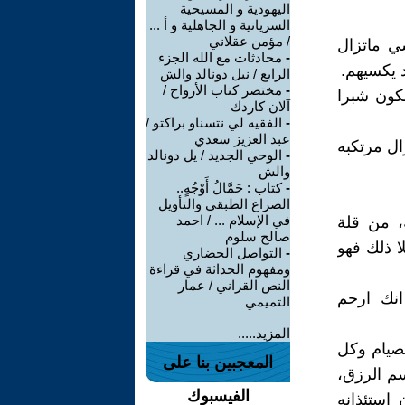
اليهودية و المسيحية
السريانية و الجاهلية و أ ...
/ مؤمن عقلاني
شي ماتزال
-
محادثات مع الله الجزء
 يكسيهم.
الرابع / نيل دونالد والش
-
مختصر كتاب الأرواح /
لكون شبرا
آلان كاردك
-
الفقيه لي نتسناو براكتو /
عبد العزيز سعدي
ال مرتكبه
-
الوحي الجديد / يل دونالد
والش
-
كتاب : حَمَّالُ أَوْجُهٍ..
الصراع الطبقي والتأويل
في الإسلام ... / احمد
، من قلة
صالح سلوم
ا ذلك فهو
-
التواصل الحضاري
ومفهوم الحداثة في قراءة
النص القراني / عمار
انك ارحم
التميمي
المزيد.....
لصيام وكل
المعجبين بنا على
سم الرزق،
الفيسبوك
استئذانه