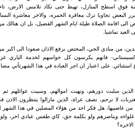
يمة فوق اسطح المنازل، تهبط حتى تكاد تلامس الارض، تاخ
رر البعض تجاوبا ترك معاقرة الخمره، والاخر معاشرة النساء
 الى اقامة الصلاة طيلة ايام الشهر الفضيل، بل ان هنالك م
 العيد تماشيا.
لدين، من منادي الحي، المختص برفع الاذان صعودا الى اكبر 
 السيستاني- فانهم يكرسون كل حواسهم لخدمة الباري ع
 استثنائي. على اعتبار ان اجر العباده في هذا الشهرتأتي مض
الذين سلبت دورهم، ونهبت اموالهم، وسبيت عوائلهم ثم
ربات لا ترحم، نصف عراة، الذين مازالوا ينتظرون الاذن ف
 من غاصبيها، هل فكر احد من هؤلاء المصلين في هذا الشهر 
غلواءه ويناصرهم ولو بكلمة حق، كاي طقس عبادي اخر، ولو ا
الاخره؟