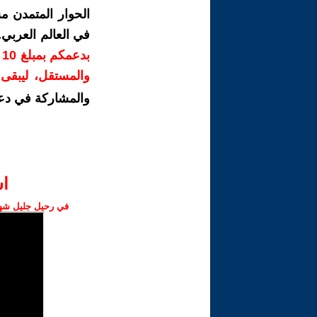
الحوار المتمدن م
في العالم العربي
ب
والمستقل، ليبقى ص
والمشاركة في دع
ا‫
في رحيل جليل شهبا