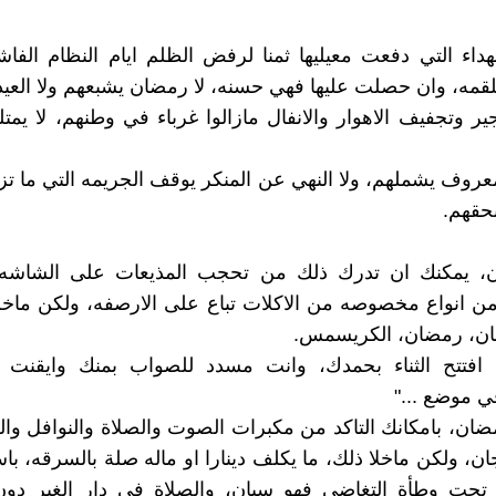
داء التي دفعت معيليها ثمنا لرفض الظلم ايام النظام الفا
قمه، وان حصلت عليها فهي حسنه، لا رمضان يشبعهم ولا العيد
جير وتجفيف الاهوار والانفال مازالوا غرباء في وطنهم، لا يمت
لمعروف يشملهم، ولا النهي عن المنكر يوقف الجريمه التي ما تز
حقهم.
، يمكنك ان تدرك ذلك من تحجب المذيعات على الشاشه
من انواع مخصوصه من الاكلات تباع على الارصفه، ولكن ماخل
ان، رمضان، الكريسمس.
ي افتتح الثناء بحمدك، وانت مسدد للصواب بمنك وايقنت 
ي موضع ..."
ضان، بامكانك التاكد من مكبرات الصوت والصلاة والنوافل وا
ان، ولكن ماخلا ذلك، ما يكلف دينارا او ماله صلة بالسرقه، با
 تحت وطأة التغاضي فهو سيان، والصلاة في دار الغير دون 