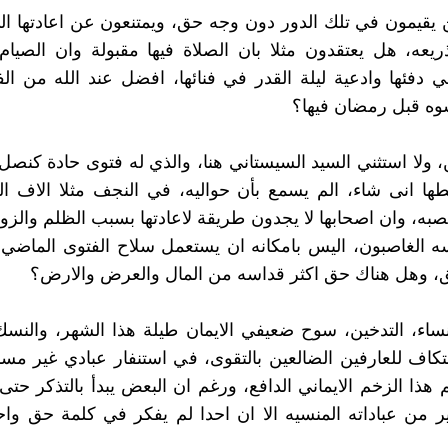
ن يقيمون في تلك الدور دون وجه حق، ويمتنعون عن اعادتها ال
يعه، هل يعتقدون مثلا بان الصلاة فيها مقبولة وان الصيا
 دفئها وادعية ليلة القدر في فنائها، افضل عند الله من ال
سوه قبل رمضان فيها؟
، ولا استثني السيد السيستاني هنا، والذي له فتوى حادة كنصل
طها انى شاء، الم يسمع بأن حواليه، في النجف مثلا الاف ال
به، وان اصحابها لا يجدون طريقة لاعادتها بسبب الظلم والزور 
ه الغاصبون، اليس بامكانه ان يستعمل سلاح الفتوى الماضي
، وهل هناك حق اكثر قداسه من المال والعرض والارض؟
نساء، التدخين، سوح ضعيفي الايمان طيلة هذا الشهر، والنسك
تكاف للعارفين الضالعين بالتقوى، في استنفار عبادي غير م
 هذا الزخم الايماني الدافع، ورغم ان البعض يبدأ بالتذكر حتى
ثير من عباداته المنسيه الا ان احدا لم يفكر في كلمة حق وا