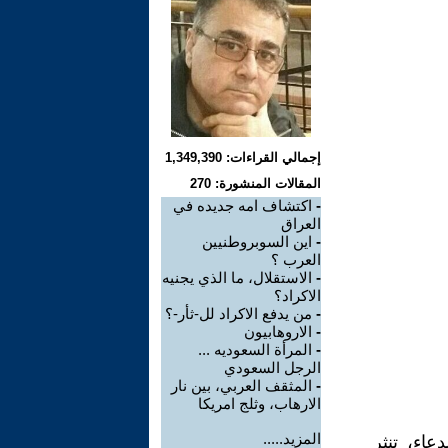
إجمالي القراءات: 1,349,390
المقالات المنشورة: 270
-
اكتشاف امه جديده في
العراق
-
اين السوبروطنيين
العرب ؟
-
الاستقلال، ما الذي يجنيه
الاكراد؟
-
من يدفع الاكراد لل-ثأر-؟
-
الاروهابيون
-
المرأة السعوديه ...
الرجل السعودي
-
المثقف العربي، بين نار
الارهاب، وثلج امريكا
المزيد.....
عاء، تنثر