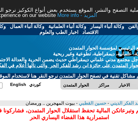
ة التصفح والنشر، الموقع يستخدم بعض أنواع الكوكيز نرجو النق
More info - المزيد
experience on our website
الفن
-
وكالة أنباء اليسار
-
وكالة أنباء العلمانية
-
وكالة أنباء العمال
-
وكا
الاقتصاد
-
اخبار الطب والعلوم
 الرئيسي لمؤسسة الحوار المتمدن
، علمانية، ديمقراطية، تطوعية وغير ربحية
ل مجتمع مدني علماني ديمقراطي حديث يضمن الحرية والعدالة الاجتم
حوار المتمدن على جائزة ابن رشد للفكر الحر والتى نالها أعلام في الفك
م مشاكل تقنية في تصفح الحوار المتمدن نرجو النقر هنا لاستخدام الموقع
كوردي
English
الاخبار
مراكز
الحوار المتمدن
د الفكر الديني
-
حسين القطبي
- بيوت المهجرين .. ورمضان
 وتبرعاتكن المالية تحفظ استقلال الحوار المتمدن، فشاركونا 
استمرارية هذا الفضاء اليساري الحر