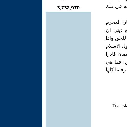
ه في تلك
3,732,970
ان المجرم
 ديني ان
للحق واذا
ول الاسلام
ضان قادرا
، فما هي
اتنا كلها
Transl