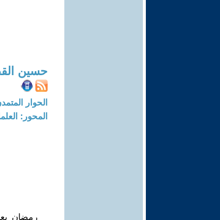
حسين الق
الحوار المتمدن-العدد: 988 - 004
المحور: العلما
رمضان يعود