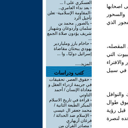
العسكري على ا ...
ى اصحابها
-
بعد نداء العامري..
-المقاومة الإسلامية- تعلن
م والسحور
تأجيل الرد
فجور الذي
-
بالصور.. محمد بن
سلمان وأردوغان وشهباز
شريف يؤدون صلاة الجمع
...
-
حاخام بارز وملياردير
 المقصله،
يهودي يبحثان مقاضاة
إسرائيل دوليًا.. وا ...
بيوت التي
والافتراء
المزيد.....
 في سبيل
كتب ودراسات
-
حقوق العصر. تحقيقات
في جريمة ازدراء العقل و
معاداة الإنسان / أحمد
 والنوافل
التاوتي
-
قراءة في تاريخ الاسلام
سبوق طوال
المبكر الطبعة الثانية /
 قبل رؤية
محمد جعفر ال عيسى
-
الإسلام ضد الحداثة /
حده لنصرة
فرغان أزيهاري
-
مصادر القرآن من