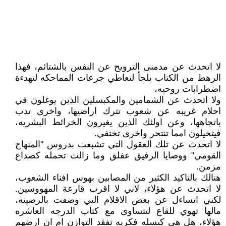
لا اتحدث عن مدمنى الترويح عن النفس بالشتائم، فهذا
الرهط من الكتاب يلجأ لتعاطي جرعات المماحكه لتهدءة
اضطرابات روحيه،
ولا اتحدث عن الشمامين والمكبسلين الذين يوغلون في
احلام غريبه عن شعوب تترك اراضيها، واخرى تدب
باتجاهها، وعن اولئك الذين يغيرون الخرائط البشريه،
فيتخيلون امما تنتحر واخرى تختفي.
لا اتحدث عن تلك العقول التي تشبعت بدروس "المنهاج
القومي" ووصايا الرفيق عفلق وما زالت تحمله كصداع
مزمن.
هنالك بالتاكيد الكثير من المصابين بهوس افناء الشعوب،
لا اتحدث عن هؤلاء، لاني لا اقرب قارعة المهووسين.
لكني اتساءل عن بعض الاقلام التي وصفت بالرصينه،
مالها تهوي للقاع لتتساوى مع كتاب الدرجه العاشره
هؤلاء، هل هي كبسله فكريه تفقد التوازن ام ان ارضهم