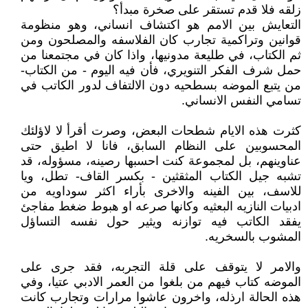
زلقه فلا قدم تستقر على صخرة مبدأ؟
التعايش بين الامم هو اكتشاف انساني، وهو منظومة
قوانين وتراكمية تجارب كان الفلاسفه والمصلحون ومن
ثم الكتاب، في طليعة مدونيها، واذا كان في مجتمعنا من
حمل شرف الفكر التنويري، فأن فيه اليوم - من الكتاب-
من يتبع الموضه بسطحيه دون الالتفاف لدور الكاتب في
تسامي النفس الانساني.
كثرت هذه الايام شطحات البعض، وصرت أقرأ لا لاؤلئك
المحسوبين على النظام السابق، فانا لا اطيق حتى
عناوينهم، بل لمجموعة كنت احسبها رصينه، مسؤوله، قد
تشبه جيل الكتاب المثقثين - بكسر القاف- تطل، ويا
للاسف، بين الفينه والاخرى بأراء اكثر سوداويه من
ادبيات النازيه البعثيه وكانها صرعه او هبوط ضغط مفاجئ
يفقد الكاتب فيه توازنه ويثير حول نفسه التساؤل
المشوب بالسخريه.
والامر لا يتوقف على قلة التجربه، فقد جرى على
الموضه كتاب فيهم من بلغوا من العمر الادبي عتيا، وفي
هذه الحالة ارذله، واخرون عاشوا مرارات وتجارب كانت