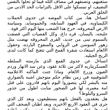
ستغنيهم، وتصنفهم في مصاف الثله فيما لو تحلوا بالنفس
النضيف، او تمسكوا على الاقل بالتزامات الحد الادنى من
الخلق العربي.
اتساءل هنا، من كتاب الموضه عن جدوى الحملات
الكيمياويه، في العهود السابقه، والجينوسايد، وسياسة
الارض المحروقه، خرج هذا الشعب منها اليوم اكثر قوة.
حلبجه، باليسان، قره داغ، وكل القصبات التي قصفت
بالسموم تبنى من جديد، القرى المحروقه نهضت مثل
زهور السوسن في الروابي والسفوح البارده، وحقول
الالغام استعادت شقرة القمح التي تتغنج كما كانت لندى
الريح الجبليه.
اتساءل عن جدوى القمع الذي مارسته السلطه
العسكريتاريه لاكثر من ثلاثة عقود، وعن سد الانهار وردم
العيون وزرع الالغام. وماذا جنت الماكنه الاعلاميه
الشوفينيه في زمن نظام حكم متوحش اشبه بالضواري
منه بالبشر لكي يتصوروا اليوم بانهم قادرون على قتل
امة معمره، لها في الصخور منابت اطول من جذور
السرو والبلوط؟
هل يعتقدون بالفعل بانهم يستطيعون، وبعد كل الذي
جرى في العقود الاربع الاخيره، وبعد اطنان الصحف التي
اصدرها عدي والصحاف وطارق عزيز، وكتب اعادة