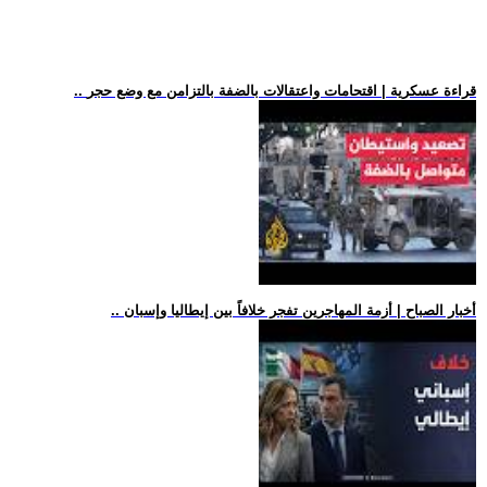
.. قراءة عسكرية | اقتحامات واعتقالات بالضفة بالتزامن مع وضع حجر
.. أخبار الصباح | أزمة المهاجرين تفجر خلافاً بين إيطاليا وإسبان