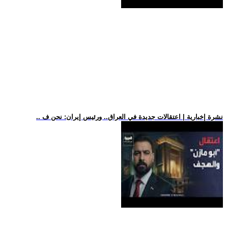
.. نشرة إخبارية | اعتقالات جديدة في العراق.. ورئيس إيران: نحن ف