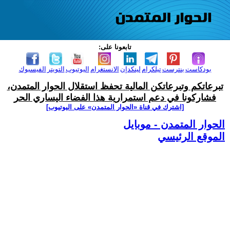
تابعونا على:
بودكاست
بنترست
تيلكرام
لينكدإن
الانستغرام
اليوتيوب
التويتر
الفيسبوك
تبرعاتكم وتبرعاتكن المالية تحفظ استقلال الحوار المتمدن،
فشاركونا في دعم استمرارية هذا الفضاء اليساري الحر
[اشترك في قناة ‫«الحوار المتمدن» على اليوتيوب]
الحوار المتمدن - موبايل
الموقع الرئيسي