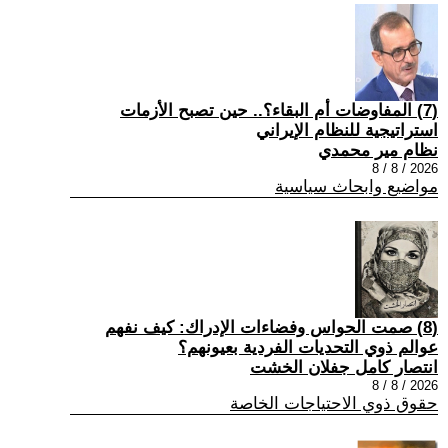
(7) المفاوضات أم البقاء؟.. حين تصبح الأزمات
استراتيجية للنظام الإيراني
نظام مير محمدي
2026 / 8 / 8
مواضيع وابحاث سياسية
(8) صمت الحواس وفضاءات الإدراك: كيف نفهم
عوالم ذوي التحديات الفردية بعيونهم؟
انتصار كامل جفلان الخشت
2026 / 8 / 8
حقوق ذوي الاحتياجات الخاصة