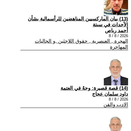
(13) بيان الماركسيين المناهضين للرأسمالية بشأن
الأحداث في سبتة
أحمد رباص
2026 / 8 / 8
الهجرة , العنصرية , حقوق اللاجئين ,و الجاليات
المهاجرة
(14) قصة قصيرة: وجهٌ في العتمة
داود سلمان عجاج
2026 / 8 / 8
الادب والفن