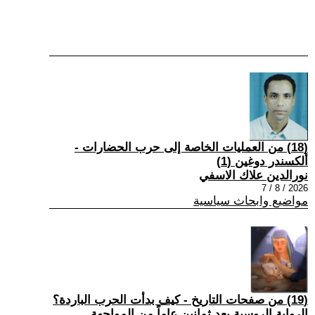
(18) من العمليات الخاصة إلى حرب الحضارات -
ألكسندر دوغين (1)
نورالدين علاك الاسفي
2026 / 8 / 7
مواضيع وابحاث سياسية
(19) من صفحات التاريخ - كيف بدأت الحرب الباردة؟
الرواية الروسية بعد ثمانين عاماً من المواجهة