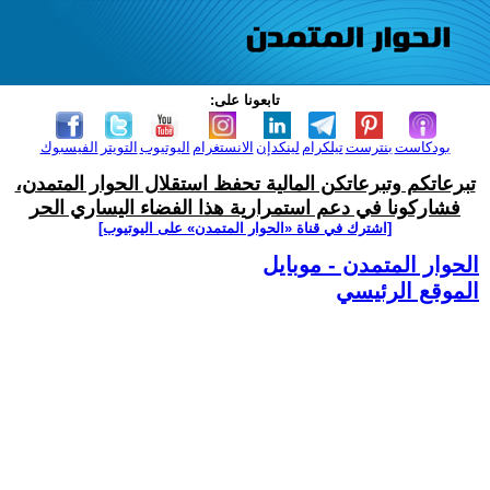
تابعونا على:
بودكاست
بنترست
تيلكرام
لينكدإن
الانستغرام
اليوتيوب
التويتر
الفيسبوك
تبرعاتكم وتبرعاتكن المالية تحفظ استقلال الحوار المتمدن،
فشاركونا في دعم استمرارية هذا الفضاء اليساري الحر
[اشترك في قناة ‫«الحوار المتمدن» على اليوتيوب]
الحوار المتمدن - موبايل
الموقع الرئيسي