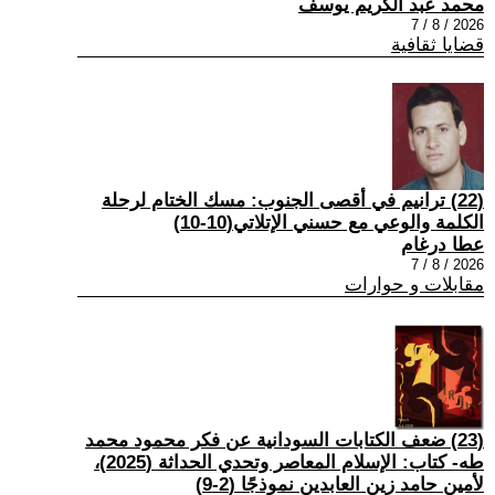
محمد عبد الكريم يوسف
2026 / 8 / 7
قضايا ثقافية
(22) ترانيم في أقصى الجنوب: مسك الختام لرحلة
الكلمة والوعي مع حسني الإتلاتي(10-10)
عطا درغام
2026 / 8 / 7
مقابلات و حوارات
(23) ضعف الكتابات السودانية عن فكر محمود محمد
طه- كتاب: الإسلام المعاصر وتحدي الحداثة (2025)،
لأمين حامد زين العابدين نموذجًا (2-9)