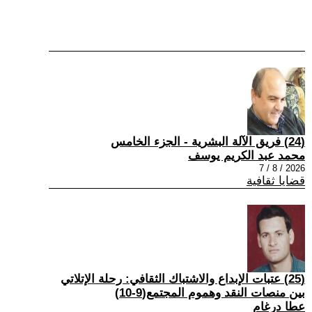
(24) فريق الآلة البشرية - الجزء الخامس
محمد عبد الكريم يوسف
2026 / 8 / 7
قضايا ثقافية
(25) عتبات الإبداع والاشتباك الثقافي: رحلة الإتلاتي
بين منصات النقد وهموم المجتمع(9-10)
عطا درغام