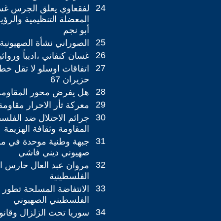
24
لفقعاوي يعلق الجرس غس
المعضلة التنظيمية والرؤ
أبو نجم
25
الصوراني نشأة الصهيونيةو
26
غسان كنفاني ،اديباً وروائياً
27
‎اتفاقات اوسلو 
حزيران 67
28
هل يفرض محور المقاومة 
29
معركة ثأر الاحرار مقاومة
30
جرائم الاحتلال ضد الفلس
المقاومة وثقافة الهزيمة
31
جبهة وطنية موحدة في مو
صهيوني ديني فاشي
32
مروان عبد العال حارس ا
الفلسطينية
33
الانتفاضة المسلحة تطور 
الفلسطيني الصهيوني
34
سوريا تحت الزلزال وقان