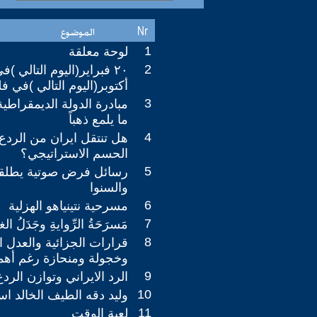
1
لوحة معلقة
2
أكتوبر(اليوم التالي )في 
3
مبادرة الدولة الديمقراطي
ما يلمع ذهباً
4
هل تنتقل ايران من الردع 
الحسم الاستراتيجي؟
5
رسائل فرض صوتية يطلقها
والسنوا
6
مسرحية نتينياهو الهزلية
7
مَسرَحَةُ الرِّوايةِ وجَدَلُ ال
8
قرارات الجزائية والعدل ا
وخجولة ومنحازة رغم أهمي
9
الرد الايراني وتوازن الردع
10
وليد دقه الطيف الخالد اس
11
لعبة الوقت