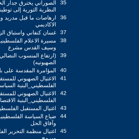
35
الصوراني يخترق جدار ال
النظرية الثورية إلى توطينه
36
ارهاصات ما قبل مدريد وا
الاكاديمي
37
غسان كنفاني واستباق ال
38
مسيرة الاعلام الفلسطيني
وسيف القدس مشرع
39
(ارتفاع المنسوب النضالي
الصهيونيه)
40
المؤامرة المقدسة على با
41
الاغتيال الصهيوني للمستق
الفلسطيني_البنية السياسية
42
الاغتيال الصهيوني للمستق
الفلسطيني_البنية الاقتصادي
43
اغتيال المستقبل الفلسطي
44
ضياع السياسة الفلسطينية 
وآفاق الحل
45
اغتيال منظمة التحرير ال
مبرمج