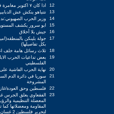
12
اذا كان ٧ اكتوبر مغامرة فوجودكم بيننا كارثه
13
نتنياهو ينكش عش الدبابير
14
وزير الحرب الصهيوني:ندف
15
ابو سرور يكشف المستور
16
جيش بلا أخلاق
17
جولة بلينكن بالمنطقه(امي
بكل تفاصيلها)
18
ثلاث رسائل هامة خلف اغت
19
بعض تداعيات الحرب الاب
الفلسطيني
20
نهاية الحرب الفاشية على
21
سوريا في دائرة الدم السو
المشروخة
22
فلسطين وحق العودة/غاز
23
‎الفق
المعضلة التنظيمية والرؤي
‎المقاومة ومعضلاتها كما ت
لتحرير فلسطين 2 ‎غسان ابو نجم