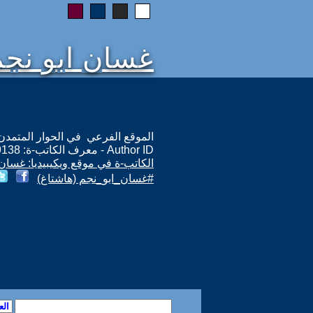
غسان ابو نجم
الموقع الفرعي في الحوار المتمدن: ps://www.ahewar.org/m.asp?i=9138
Author ID - معرف الكاتب-ة: 9138
الكاتب-ة في موقع ويكيبيديا: غسان 
#غسان_ابو_نجم (هاشتاغ)