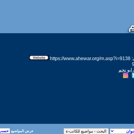
htt
ابو نجم
عرض المواضيع